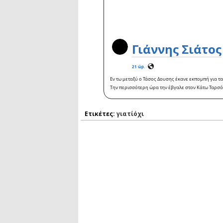
Γιάννης Σιάτος
21 ώρ.
·
Εν τω μεταξύ ο Τάσος Δουσης έκανε εκπομπή για τα
Την περισσότερη ώρα την έβγαλε στον Κάτω Ταρσό 
Ετικέτες:
γιατίόχι