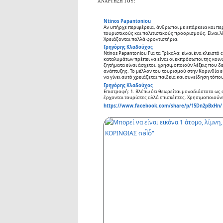
ΑΝΑΡΤΗΣΗ ΤΟΥ:
Ntinos Papantoniou
Αν υπήρχε περιφέρεια, άνθρωποι με επάρκεια και περ
τουριστικούς και πολιτιστικούς προορισμούς. Είναι λί
Χρειάζονται πολλά φροντιστήρια.
Γρηγόρης Κλαδούχος
Ntinos Papantoniou Για τα Τρίκαλα: είναι ένα κλειστό c
καταλυμάτων πρέπει να είναι οι εκπρόσωποι της κοιν
ζητήματα είναι άσχετοι, χρησιμοποιούν λέξεις που δε
ανάπτυξης. Το μέλλον του τουρισμού στην Κορινθία ε
να γίνει αυτό χρειάζεται παιδεία και συνείδηση τόπο
Γρηγόρης Κλαδούχος
Επιστροφή: 1. Βλέπω ότι θεωρείται μονοδιάστατα ως 
έρχονται τουρίστες αλλά επισκέπτες. Χρησιμοποιούντ
https://www.facebook.com/share/p/15Dn2pBxHn/