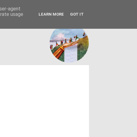
FACEBOOK
ΤΑΥΤΟΤΗΤΑ
user-agent
erate usage
LEARN MORE
GOT IT
εων θεσμών - κοινωνίας