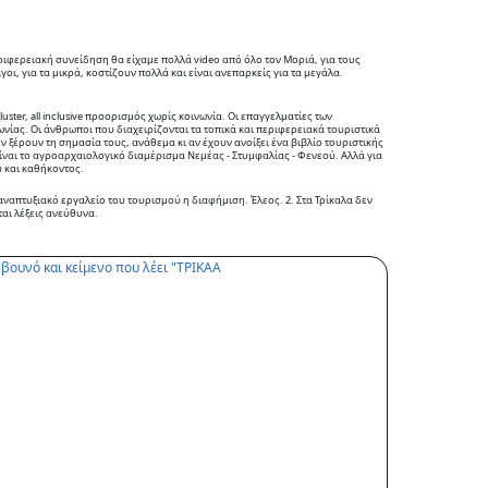
ιφερειακή συνείδηση θα είχαμε πολλά video από όλο τον Μοριά, για τους
γοι, για τα μικρά, κοστίζουν πολλά και είναι ανεπαρκείς για τα μεγάλα.
luster, all inclusive προορισμός χωρίς κοινωνία. Οι επαγγελματίες των
ωνίας. Οι άνθρωποι που διαχειρίζονται τα τοπικά και περιφερειακά τουριστικά
ν ξέρουν τη σημασία τους, ανάθεμα κι αν έχουν ανοίξει ένα βιβλίο τουριστικής
ίναι το αγροαρχαιολογικό διαμέρισμα Νεμέας - Στυμφαλίας - Φενεού. Αλλά για
υ και καθήκοντος.
αναπτυξιακό εργαλείο του τουρισμού η διαφήμιση. Έλεος. 2. Στα Τρίκαλα δεν
αι λέξεις ανεύθυνα.