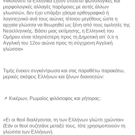
«Μολονότι τα Ελληνικά έχουν υποστεί φωνολογικές και
μορφολογικές αλλαγές παρόμοιες με αυτές άλλων
γλωσσών, δεν έχει υπάρξει χάσμα ορθογραφικό ή
λογοτεχνικό ανά τους αιώνες τέτοιου μεγέθους ώστε η
αρχαία γλώσσα να θεωρηθεί ως ξένη από τους ομιλητές της
Νεοελληνικής. Βάσει μιας εκτίμησης, η Ελληνική του
Ομήρου είναι πλησιέστερη προς τη Δημοτική απ' ό,τι η
Αγγλική του 12ου αιώνα προς τη σύγχρονη Αγγλική
γλώσσα»
Τιμής ένεκεν συγκέντρωσα και σας παραθέτω παρακάτω,
μερικές σκέψεις Ελλήνων και ξένων διανοητών:
📌 Κικέρων, Ρωμαίος φιλόσοφος και ρήτορας:
«Ει οι θεοί διαλέγονται, τη των Ελλήνων γλώττι χρώνται»
(Εάν οι θεοί συζητάνε μεταξύ τους, τότε χρησιμοποιούν τη
γλώσσα των Ελλήνων).