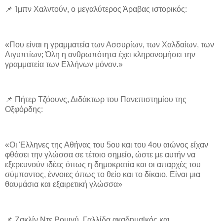
📌 Ίμπν Χαλντούν, ο μεγαλύτερος Άραβας ιστορικός:
«Που είναι η γραμματεία των Ασσυρίων, των Χαλδαίων, των
Αιγυπτίων; Όλη η ανθρωπότητα έχει κληρονομήσει την
γραμματεία των Ελλήνων μόνον.»
📌 Πήτερ Τζόουνς, Διδάκτωρ του Πανεπιστημίου της
Οξφόρδης:
«Οι Έλληνες της Αθήνας του 5ου και του 4ου αιώνος είχαν
φθάσει την γλώσσα σε τέτοιο σημείο, ώστε με αυτήν να
εξερευνούν ιδέες όπως η δημοκρατία και οι απαρχές του
σύμπαντος, έννοιες όπως το θείο και το δίκαιο. Είναι μια
θαυμάσια και εξαιρετική γλώσσα»
📌 Ζακλίν Ντε Ρομιγύ, Γαλλίδα ακαδημαϊκός και