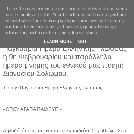
This site uses cookies from Google to deliver its services
and to analyze traffic. Your IP address and user-agent are
shared with Google along with performance and security
metrics to ensure quality of service, generate usage
statistics, and to detect and address abuse.
LEARN MORE
GOT IT
Κυριακή 9 Φεβρουαρίου 2025
Παγκόσμια Ημέρα Ελληνικής Γλώσσας
η 9η Φεβρουαρίου και παράλληλα
ημέρα μνήμης του εθνικού μας ποιητή
Διονυσιου Σολωμού.
Για την Παγκόσμια Ημέρα Ελληνικής Γλώσσας:
«ΟΠΟΥ ΑΓΑΠΑ ΠΑΙΔΕΥΕΙ»
Δηλαδή, όποιος σε αγαπά, σε εκπαιδεύει. Σε μαθαίνει. Σου