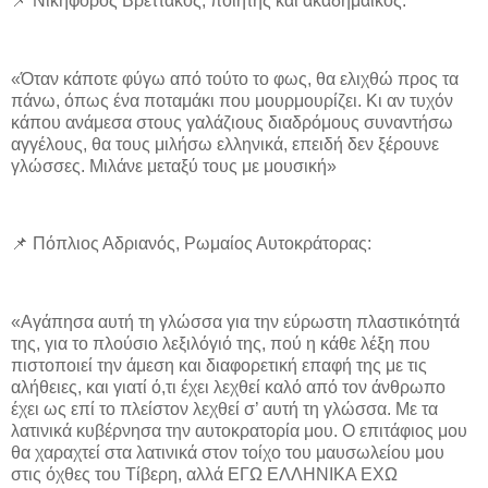
📌 Νικηφόρος Βρεττάκος, ποιητής και ακαδημαϊκός:
«Όταν κάποτε φύγω από τούτο το φως, θα ελιχθώ προς τα
πάνω, όπως ένα ποταμάκι που μουρμουρίζει. Κι αν τυχόν
κάπου ανάμεσα στους γαλάζιους διαδρόμους συναντήσω
αγγέλους, θα τους μιλήσω ελληνικά, επειδή δεν ξέρουνε
γλώσσες. Μιλάνε μεταξύ τους με μουσική»
📌 Πόπλιος Αδριανός, Ρωμαίος Αυτοκράτορας:
«Αγάπησα αυτή τη γλώσσα για την εύρωστη πλαστικότητά
της, για το πλούσιο λεξιλόγιό της, πού η κάθε λέξη που
πιστοποιεί την άμεση και διαφορετική επαφή της με τις
αλήθειες, και γιατί ό,τι έχει λεχθεί καλό από τον άνθρωπο
έχει ως επί το πλείστον λεχθεί σ’ αυτή τη γλώσσα. Με τα
λατινικά κυβέρνησα την αυτοκρατορία μου. Ο επιτάφιος μου
θα χαραχτεί στα λατινικά στον τοίχο του μαυσωλείου μου
στις όχθες του Τίβερη, αλλά ΕΓΩ ΕΛΛΗΝΙΚΑ ΕΧΩ