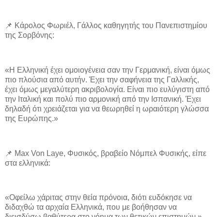
📌 Κάρολος Φωριέλ, Γάλλος καθηγητής του Πανεπιστημίου
της Σορβόνης:
«Η Ελληνική έχει ομοιογένεια σαν την Γερμανική, είναι όμως
πιο πλούσια από αυτήν. Έχει την σαφήνεια της Γαλλικής,
έχει όμως μεγαλύτερη ακριβολογία. Είναι πιο ευλύγιστη από
την Ιταλική και πολύ πιο αρμονική από την Ισπανική. Έχει
δηλαδή ότι χρειάζεται για να θεωρηθεί η ωραιότερη γλώσσα
της Ευρώπης.»
📌 Max Von Laye, Φυσικός, βραβείο Νόμπελ Φυσικής, είπε
στα ελληνικά:
«Οφείλω χάριτας στην θεία πρόνοια, διότι ευδόκησε να
διδαχθώ τα αρχαία Ελληνικά, που με βοήθησαν να
διεισδύσω βαθύτερα στο νόημα των θετικών επιστημών.»