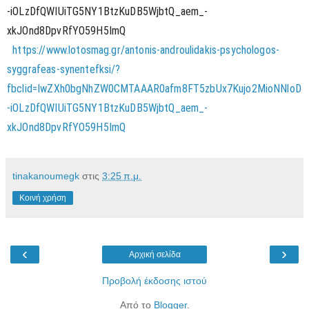
-iOLzDfQWIUiTG5NY1BtzKuDB5WjbtQ_aem_-
xkJOnd8DpvRfYO59H5ImQ
https://www.lotosmag.gr/antonis-androulidakis-psychologos-
syggrafeas-synentefksi/?
fbclid=IwZXh0bgNhZW0CMTAAAR0afm8FT5zbUx7Kujo2MioNNloD
-iOLzDfQWIUiTG5NY1BtzKuDB5WjbtQ_aem_-
xkJOnd8DpvRfYO59H5ImQ
tinakanoumegk
στις
3:25 π.μ.
Κοινή χρήση
‹
›
Αρχική σελίδα
Προβολή έκδοσης ιστού
Από το
Blogger
.