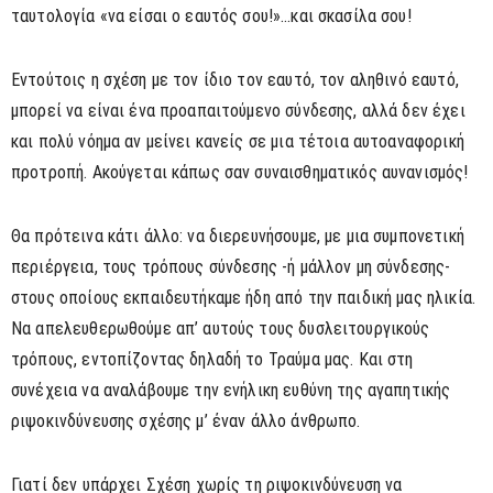
ταυτολογία «να είσαι ο εαυτός σου!»…και σκασίλα σου!
Εντούτοις η σχέση με τον ίδιο τον εαυτό, τον αληθινό εαυτό,
μπορεί να είναι ένα προαπαιτούμενο σύνδεσης, αλλά δεν έχει
και πολύ νόημα αν μείνει κανείς σε μια τέτοια αυτοαναφορική
προτροπή. Ακούγεται κάπως σαν συναισθηματικός αυνανισμός!
Θα πρότεινα κάτι άλλο: να διερευνήσουμε, με μια συμπονετική
περιέργεια, τους τρόπους σύνδεσης -ή μάλλον μη σύνδεσης-
στους οποίους εκπαιδευτήκαμε ήδη από την παιδική μας ηλικία.
Να απελευθερωθούμε απ’ αυτούς τους δυσλειτουργικούς
τρόπους, εντοπίζοντας δηλαδή το Τραύμα μας. Και στη
συνέχεια να αναλάβουμε την ενήλικη ευθύνη της αγαπητικής
ριψοκινδύνευσης σχέσης μ’ έναν άλλο άνθρωπο.
Γιατί δεν υπάρχει Σχέση χωρίς τη ριψοκινδύνευση να