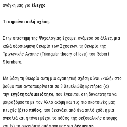
ανάγκη μας για
έλεγχο
.
Τι σημαίνει καλή σχέση;
Στην επιστήμη της Ψυχολογίας έχουμε, ανάμεσα σε άλλες, μια
καλά εδραιωμένη θεωρία των Σχέσεων, τη θεωρία της
Τριγωνικής Αγάπης (Triangular theory of love) του Robert
Sternberg.
Με βάση τη θεωρία αυτή μια αγαπητική σχέση είναι «καλή» στο
βαθμό που ανταποκρίνεται σε 3 θεμελιώδη κριτήρια: (α)
την
εγγύτητα/οικειότητα
, που έγκειται στη δυνατότητα να
μοιραζόμαστε με τον Άλλο ακόμη και τις πιο σκοτεινές μας
πτυχές (β)το
πάθος
, που ξεκινάει από ένα απλό χάδι ή μια
αγκαλιά και φτάνει μέχρι το πάθος της σεξουαλικής επαφής
και (γ) τη συνειδητή απόφαση μας για
δέσμευση
.