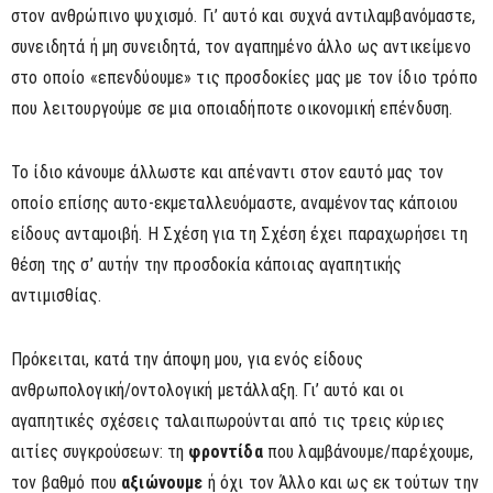
στον ανθρώπινο ψυχισμό. Γι’ αυτό και συχνά αντιλαμβανόμαστε,
συνειδητά ή μη συνειδητά, τον αγαπημένο άλλο ως αντικείμενο
στο οποίο «επενδύουμε» τις προσδοκίες μας με τον ίδιο τρόπο
που λειτουργούμε σε μια οποιαδήποτε οικονομική επένδυση.
Το ίδιο κάνουμε άλλωστε και απέναντι στον εαυτό μας τον
οποίο επίσης αυτο-εκμεταλλευόμαστε, αναμένοντας κάποιου
είδους ανταμοιβή. Η Σχέση για τη Σχέση έχει παραχωρήσει τη
θέση της σ’ αυτήν την προσδοκία κάποιας αγαπητικής
αντιμισθίας.
Πρόκειται, κατά την άποψη μου, για ενός είδους
ανθρωπολογική/οντολογική μετάλλαξη. Γι’ αυτό και οι
αγαπητικές σχέσεις ταλαιπωρούνται από τις τρεις κύριες
αιτίες συγκρούσεων: τη
φροντίδα
που λαμβάνουμε/παρέχουμε,
τον βαθμό που
αξιώνουμε
ή όχι τον Άλλο και ως εκ τούτων την