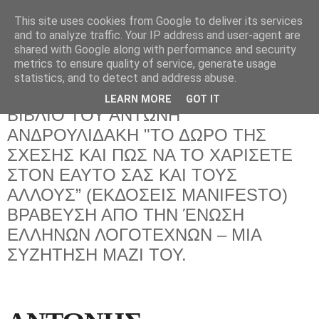
This site uses cookies from Google to deliver its services
and to analyze traffic. Your IP address and user-agent are
shared with Google along with performance and security
metrics to ensure quality of service, generate usage
statistics, and to detect and address abuse.
LEARN MORE
GOT IT
Τρίτη 14 Ιανουαρίου 2025
ΒΙΒΛΙΟ ΤΟΥ ΑΝΤΩΝΗ
ΑΝΔΡΟΥΛΙΔΑΚΗ "ΤΟ ΔΩΡΟ ΤΗΣ
ΣΧΕΣΗΣ ΚΑΙ ΠΩΣ ΝΑ ΤΟ ΧΑΡΙΣΕΤΕ
ΣΤΟΝ ΕΑΥΤΟ ΣΑΣ ΚΑΙ ΤΟΥΣ
ΑΛΛΟΥΣ” (ΕΚΔΟΣΕΙΣ MANIFESTO)
ΒΡΑΒΕΥΣΗ ΑΠΟ ΤΗΝ ΈΝΩΣΗ
ΕΛΛΗΝΩΝ ΛΟΓΟΤΕΧΝΩΝ – ΜΙΑ
ΣΥΖΗΤΗΣΗ ΜΑΖΙ ΤΟΥ.