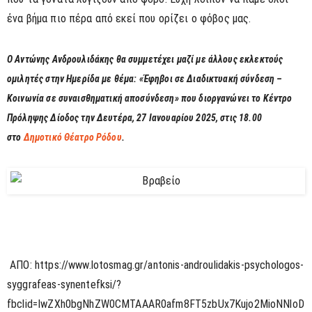
ένα βήμα πιο πέρα από εκεί που ορίζει ο φόβος μας.
Ο Αντώνης Ανδρουλιδάκης θα συμμετέχει μαζί με άλλους εκλεκτούς
ομιλητές στην Ημερίδα με θέμα: «Έφηβοι σε Διαδικτυακή σύνδεση –
Κοινωνία σε συναισθηματική αποσύνδεση» που διοργανώνει το Κέντρο
Πρόληψης Δίοδος την Δευτέρα, 27 Ιανουαρίου 2025, στις 18.00
στο
Δημοτικό Θέατρο Ρόδου
.
ΑΠΟ: https://www.lotosmag.gr/antonis-androulidakis-psychologos-
syggrafeas-synentefksi/?
fbclid=IwZXh0bgNhZW0CMTAAAR0afm8FT5zbUx7Kujo2MioNNloD