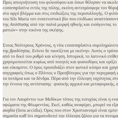
Προς απογοήτευση του φιλοσόφου και όσων θέλησαν να ακολ
contemplativa
εντός της πόλης, εκείνη αντιπρόσφερε τον θόρυ
στο αργό βλέμμα και στις επιδιώξεις της περισυλλογής. Ο φιλ
του Sils Maria τον ενατενιστικό βίο που επιδίωκε αναπτύσσον
της
Απόστασης
από την παλιά μορφή ηθικής και εισάγοντας το
ματιών» στην εικόνα της σκέψης.
Στους Νεότερους Χρόνους, η vita contemplativa συμπληρώνετα
της
βραδύτητας.
Ενίοτε δε ταυτίζεται με εκείνην. Αυτός ο τρόπ
από το δικό του ρυθμό και κίνηση. Ιστορικά, το λατινικό επίθ
χρησιμοποιείται κυρίως από ποιητές και φυσιοδίφες και ορίζει 
και εύκαμπτο. Ο όρος προσιδιάζει στον φυτικό κόσμο και χρησ
συγγραφείς όπως ο Πλίνιος ο Πρεσβύτερος για την περιγραφή
τα ποτάμια και τα δένδρα. Πέρα από την έλλειψη ταχύτητας στη
την έννοια της αντίστασης· φυσικής αρχικά και μεταφορικής, 
Για τον Λαυρέντιο των Μεδίκων τόπος της ευτυχίας είναι η εν
υψώματα της Φλωρεντίας. Εκεί, καθώς αναφέρει, μπορεί να εξ
ακηδία
(lieta accidia). Όρος που στον Χριστιανισμό είναι εμπ
σημασία καθ΄ότι σηματοδοτεί την έλλειψη ζήλου για τα πνευμα