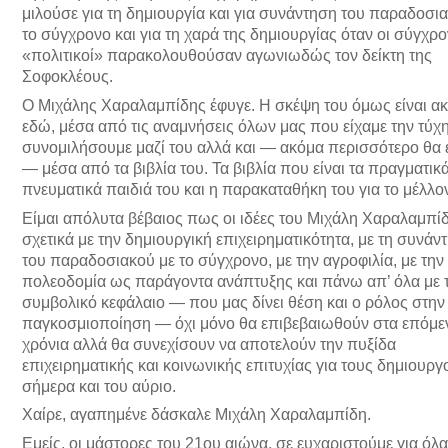
μιλούσε για τη δημιουργία και για συνάντηση του παραδοσι
το σύγχρονο και για τη χαρά της δημιουργίας όταν οι σύγχρο
«πολιτικοί» παρακολουθούσαν αγωνιωδώς τον δείκτη της
Σοφοκλέους.
Ο Μιχάλης Χαραλαμπίδης έφυγε. Η σκέψη του όμως είναι α
εδώ, μέσα από τις αναμνήσεις όλων μας που είχαμε την τύχ
συνομιλήσουμε μαζί του αλλά και — ακόμα περισσότερο θα 
— μέσα από τα βιβλία του. Τα βιβλία που είναι τα πραγματικ
πνευματικά παιδιά του και η παρακαταθήκη του για το μέλλο
Είμαι απόλυτα βέβαιος πως οι ιδέες του Μιχάλη Χαραλαμπί
σχετικά με την δημιουργική επιχειρηματικότητα, με τη συνάν
του παραδοσιακού με το σύγχρονο, με την αγροφιλία, με την
πολεοδομία ως παράγοντα ανάπτυξης και πάνω απ’ όλα με 
συμβολικό κεφάλαιο — που μας δίνει θέση και ο ρόλος στην
παγκοσμιοποίηση — όχι μόνο θα επιβεβαιωθούν στα επόμε
χρόνια αλλά θα συνεχίσουν να αποτελούν την πυξίδα
επιχειρηματικής και κοινωνικής επιτυχίας για τους δημιουργ
σήμερα και του αύριο.
Χαίρε, αγαπημένε δάσκαλε Μιχάλη Χαραλαμπίδη.
Εμείς, οι μάστορες του 21ου αιώνα, σε ευχαριστούμε για όλα