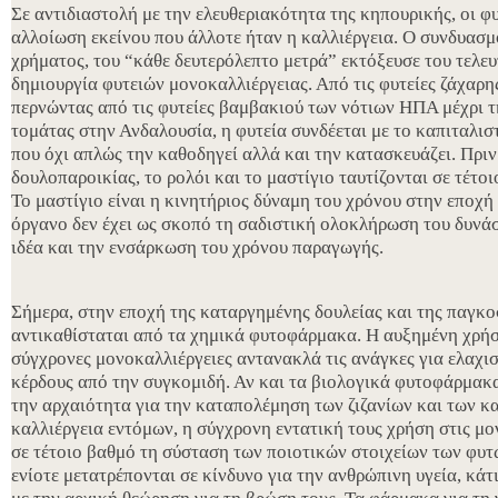
Σε αντιδιαστολή με την ελευθεριακότητα της κηπουρικής, οι φ
αλλοίωση εκείνου που άλλοτε ήταν η καλλιέργεια. Ο συνδυασμ
χρήματος, του “κάθε δευτερόλεπτο μετρά” εκτόξευσε του τελευ
δημιουργία φυτειών μονοκαλλιέργειας. Από τις φυτείες ζάχαρης 
περνώντας από τις φυτείες βαμβακιού των νότιων ΗΠΑ μέχρι 
τομάτας στην Ανδαλουσία, η φυτεία συνδέεται με το καπιταλι
που όχι απλώς την καθοδηγεί αλλά και την κατασκευάζει. Πρι
δουλοπαροικίας, το ρολόι και το μαστίγιο ταυτίζονται σε τέτοι
Το μαστίγιο είναι η κινητήριος δύναμη του χρόνου στην εποχή
όργανο δεν έχει ως σκοπό τη σαδιστική ολοκλήρωση του δυνάσ
ιδέα και την ενσάρκωση του χρόνου παραγωγής.
Σήμερα, στην εποχή της καταργημένης δουλείας και της παγκο
αντικαθίσταται από τα χημικά φυτοφάρμακα. Η αυξημένη χρήσ
σύγχρονες μονοκαλλιέργειες αντανακλά τις ανάγκες για ελαχι
κέρδους από την συγκομιδή. Αν και τα βιολογικά φυτοφάρμακ
την αρχαιότητα για την καταπολέμηση των ζιζανίων και των κ
καλλιέργεια εντόμων, η σύγχρονη εντατική τους χρήση στις μο
σε τέτοιο βαθμό τη σύσταση των ποιοτικών στοιχείων των φυτ
ενίοτε μετατρέπονται σε κίνδυνο για την ανθρώπινη υγεία, κάτι