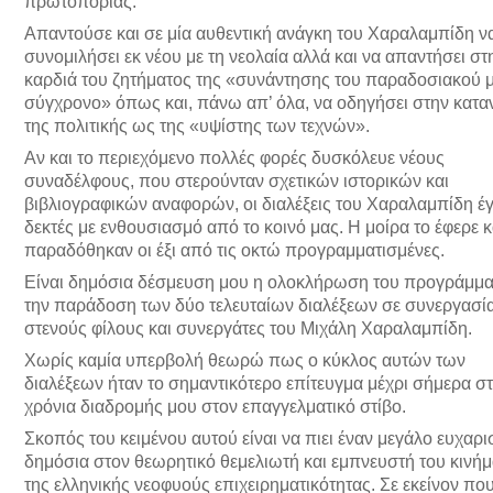
πρωτοπορίας.
Απαντούσε και σε μία αυθεντική ανάγκη του Χαραλαμπίδη ν
συνομιλήσει εκ νέου με τη νεολαία αλλά και να απαντήσει στ
καρδιά του ζητήματος της «συνάντησης του παραδοσιακού μ
σύγχρονο» όπως και, πάνω απ’ όλα, να οδηγήσει στην κατ
της πολιτικής ως της «υψίστης των τεχνών».
Αν και το περιεχόμενο πολλές φορές δυσκόλευε νέους
συναδέλφους, που στερούνταν σχετικών ιστορικών και
βιβλιογραφικών αναφορών, οι διαλέξεις του Χαραλαμπίδη έγ
δεκτές με ενθουσιασμό από το κοινό μας. Η μοίρα το έφερε κ
παραδόθηκαν οι έξι από τις οκτώ προγραμματισμένες.
Είναι δημόσια δέσμευση μου η ολοκλήρωση του προγράμμα
την παράδοση των δύο τελευταίων διαλέξεων σε συνεργασία
στενούς φίλους και συνεργάτες του Μιχάλη Χαραλαμπίδη.
Χωρίς καμία υπερβολή θεωρώ πως ο κύκλος αυτών των
διαλέξεων ήταν το σημαντικότερο επίτευγμα μέχρι σήμερα σ
χρόνια διαδρομής μου στον επαγγελματικό στίβο.
Σκοπός του κειμένου αυτού είναι να πιει έναν μεγάλο ευχαρ
δημόσια στον θεωρητικό θεμελιωτή και εμπνευστή του κινή
της ελληνικής νεοφυούς επιχειρηματικότητας. Σε εκείνον πο