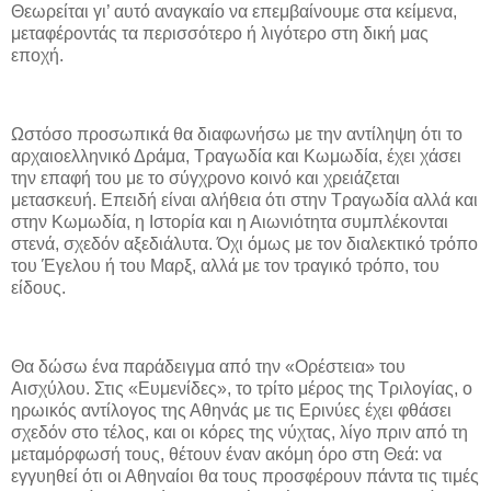
Θεωρείται γι’ αυτό αναγκαίο να επεμβαίνουμε στα κείμενα,
μεταφέροντάς τα περισσότερο ή λιγότερο στη δική μας
εποχή.
Ωστόσο προσωπικά θα διαφωνήσω με την αντίληψη ότι το
αρχαιοελληνικό Δράμα, Τραγωδία και Κωμωδία, έχει χάσει
την επαφή του με το σύγχρονο κοινό και χρειάζεται
μετασκευή. Επειδή είναι αλήθεια ότι στην Τραγωδία αλλά και
στην Κωμωδία, η Ιστορία και η Αιωνιότητα συμπλέκονται
στενά, σχεδόν αξεδιάλυτα. Όχι όμως με τον διαλεκτικό τρόπο
του Έγελου ή του Μαρξ, αλλά με τον τραγικό τρόπο, του
είδους.
Θα δώσω ένα παράδειγμα από την «Ορέστεια» του
Αισχύλου. Στις «Ευμενίδες», το τρίτο μέρος της Τριλογίας, ο
ηρωικός αντίλογος της Αθηνάς με τις Ερινύες έχει φθάσει
σχεδόν στο τέλος, και οι κόρες της νύχτας, λίγο πριν από τη
μεταμόρφωσή τους, θέτουν έναν ακόμη όρο στη Θεά: να
εγγυηθεί ότι οι Αθηναίοι θα τους προσφέρουν πάντα τις τιμές