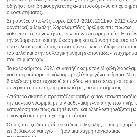
οδηγήσει στη δημιουργία ενός αναπτυσσόμενου επιχειρημα
οικοσυστήματος.
Στη συνέχεια πολλές φορές (2009, 2010, 2011 και 2012 αλλά
αργότερα) ο Μιχάλης Χαραλαμπίδης βρέθηκε στις πρώτες
καθοριστικές συναντήσεις των νέων επιχειρηματιών. Εκεί έ
την ενθάρρυνση και την θεωρητική κατεύθυνση που απαιτού
δύσκολοι καιροί, όπως αποτυπώνεται και σε διάφορα από τα
του αλλά και στην συλλογική μνήμη εκατοντάδων επιχειρημ
που συμμετείχαν.
Το καλοκαίρι του 2023 συναντήθηκα με τον Μιχάλη Χαραλα
και αποφασίσαμε να κάνουμε μαζί ένα μεγάλο πείραμα: Μία 
διαλέξεων μεταπτυχιακού επιπέδου για τα στελέχη και τους
συνεργάτες του επιχειρηματικού μας οικοσυστήματος.
Απώτερο σκοπό η προσπάθεια αυτή είχε τον επαναπροσδιο
την εκ νέου γνωριμία με την αυθεντική έννοια της πολιτικής κ
κατανόηση του πως αυτή τέμνεται και αλληλοεπηρεάζεται με
οικονομία και την επιχειρηματικότητα.
Όπως το είχε διαπιστώσει ο ίδιος ο Μιχάλης — και με χαρά 
επιβεβαιώνω και εγώ — ήταν μια στιγμή παγκόσμιας