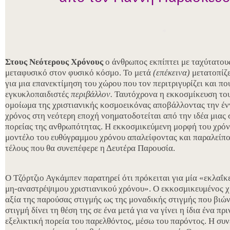
*
Στους Νεότερους Χρόνους
ο άνθρωπος εκπίπτει με ταχύτατου
μεταφυσικό στον φυσικό κόσμο. Το μετά
(επέκεινα)
μετατοπίζε
για μια επανεκτίμηση του χώρου που τον περιτριγυρίζει και πο
εγκυκλοπαιδιστές
περιβάλλον.
Ταυτόχρονα η εκκοσμίκευση του
ομοίωμα της χριστιανικής κοσμοεικόνας αποβάλλοντας την ένν
χρόνος στη νεότερη εποχή νοηματοδοτείται από την ιδέα μιας 
πορείας της ανθρωπότητας. Η εκκοσμικεύμενη μορφή του χρόνο
μοντέλο του ευθύγραμμου χρόνου απαλείφοντας και παραλείπο
τέλους που θα συνεπέφερε η Δευτέρα Παρουσία.
Ο Τζόρτζιο Αγκάμπεν παρατηρεί ότι πρόκειται για μία «εκλαΐ
μη-αναστρέψιμου χριστιανικού χρόνου». Ο εκκοσμικευμένος χ
αξία της παρούσας στιγμής ως της μοναδικής στιγμής που βιών
στιγμή δίνει τη θέση της σε ένα μετά για να γίνει η ίδια ένα πρι
εξελικτική πορεία του παρελθόντος, μέσω του παρόντος. Η συ