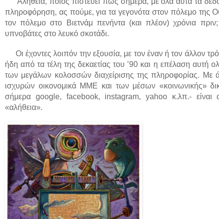
Αλήθεια, ποιος πιστεύει πως σήμερα, με όλα αυτά τα δεδομ
πληροφόρηση, ας πούμε, για τα γεγονότα στον πόλεμο της Ο
τον πόλεμο στο Βιετνάμ πενήντα (και πλέον) χρόνια πριν
υπνοβάτες στο λευκό σκοτάδι.
Οι έχοντες λοιπόν την εξουσία, με τον έναν ή τον άλλον τρ
ήδη από τα τέλη της δεκαετίας του ’90 και η επέλαση αυτή ο
των μεγάλων κολοσσών διαχείρισης της πληροφορίας. Με άλ
ισχυρών οικονομικά ΜΜΕ και των μέσων «κοινωνικής» δι
σήμερα google, facebook, instagram, yahoo κ.λπ.- είνα
«αλήθεια».