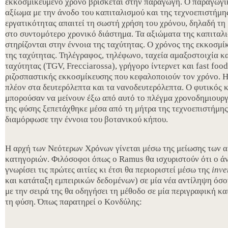
εκκοσμικευμένο χρόνο βρίσκεται στην παραγωγή. Ο παραγωγικ
αξίωμα με την άνοδο του καπιταλισμού και της τεχνοεπιστήμης
εργατικότητας απαιτεί τη σωστή χρήση του χρόνου, δηλαδή τ
στο συντομότερο χρονικό διάστημα. Τα αξιώματα της καπιταλ
στηρίζονται στην έννοια της ταχύτητας. Ο χρόνος της εκκοσμίκ
της ταχύτητας. Τηλέγραφος, τηλέφωνο, ταχεία αμαξοστοιχία κ
ταχύτητας (TGV, Frecciarossa), γρήγορο ίντερνετ και fast foo
ριζοσπαστικής εκκοσμίκευσης που κεφαλοποιούν τον χρόνο. Η
πλέον στα δευτερόλεπτα και τα νανοδευτερόλεπτα. Ο φυτικός 
μπορούσαν να μείνουν έξω από αυτό το πλέγμα χρονοδημιουρ
της φύσης ξεπετάχθηκε μέσα από τη μήτρα της τεχνοεπιστήμης
διαμόρφωσε την έννοια του βοτανικού κήπου.
Η αρχή των Νεότερων Χρόνων γίνεται μέσω της μείωσης των α
κατηγοριών. Φιλόσοφοι όπως ο Ramus θα ισχυριστούν ότι ο ά
γνωρίσει τις πρώτες αιτίες κι έτσι θα περιοριστεί μέσω της
inve
και κατάταξη εμπειρικών δεδομένων) σε μία νέα αντίληψη όσ
με την σειρά της θα οδηγήσει τη μέθοδο σε μία περιγραφική κ
τη φύση. Όπως παρατηρεί ο Κονδύλης: