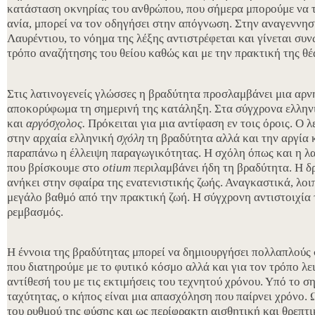
κατάσταση οκνηρίας του ανθρώπου, που σήμερα μπορούμε να τ
ανία, μπορεί να τον οδηγήσει στην απόγνωση. Στην αναγεννησ
Λαυρέντιου, το νόημα της λέξης αντιστρέφεται και γίνεται συ
τρόπο αναζήτησης του θείου καθώς και με την πρακτική της θέ
Στις λατινογενείς γλώσσες η βραδύτητα προσλαμβάνει μια αρν
αποκορύφωμα τη σημερινή της κατάληξη. Στα σύγχρονα ελληνι
και
αργόσχολος.
Πρόκειται για μια αντίφαση εν τοις όροις. Ο 
στην αρχαία ελληνική
σχόλη
τη βραδύτητα αλλά και την αργία κ
παραπάνω η έλλειψη παραγωγικότητας. Η σχόλη όπως και η λατ
που βρίσκουμε στο
otium
περιλαμβάνει ήδη τη βραδύτητα. Η δ
ανήκει στην σφαίρα της ενατενιστικής ζωής. Αναγκαστικά, λοιπ
μεγάλο βαθμό από την πρακτική ζωή. Η σύγχρονη αντιστοιχία τ
ρεμβασμός.
Η έννοια της βραδύτητας μπορεί να δημιουργήσει πολλαπλούς 
που διατηρούμε με το φυτικό κόσμο αλλά και για τον τρόπο λει
αντίθεσή του με τις εκτιμήσεις του τεχνητού χρόνου. Υπό το σ
ταχύτητας, ο κήπος είναι μια απασχόληση που παίρνει χρόνο.
του ρυθμού της φύσης και ως περίφρακτη αισθητική και θρεπτι