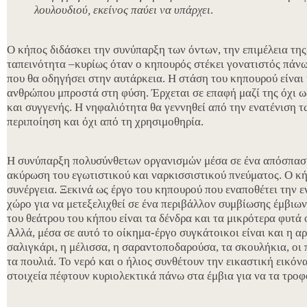
λουλουδιού, εκείνος παύει να υπάρχει
.
Ο κήπος διδάσκει την συνύπαρξη των όντων, την επιμέλεια της
ταπεινότητα –κυρίως όταν ο κηπουρός στέκει γονατιστός πάνω
που θα οδηγήσει στην αυτάρκεια. Η στάση του κηπουρού είναι
ανθρώπου μπροστά στη φύση. Έρχεται σε επαφή μαζί της όχι ω
και συγγενής. Η νηφαλιότητα θα γεννηθεί από την ενατένιση τ
περιποίηση και όχι από τη χρησιμοθηρία.
Η συνύπαρξη πολυσύνθετων οργανισμών μέσα σε ένα απόσπασμ
ακύρωση του εγωτιστικού και ναρκισσιστικού πνεύματος. Ο κή
συνέργεια. Ξεκινά ως έργο του κηπουρού που εναποθέτει την ε
χώρο για να μετεξελιχθεί σε ένα περιβάλλον συμβίωσης έμβιω
του θεάτρου του κήπου είναι τα δένδρα και τα μικρότερα φυτά
Αλλά, μέσα σε αυτό το οίκημα-έργο συγκάτοικοι είναι και η αρ
σαλιγκάρι, η μέλισσα, η σαραντοποδαρούσα, τα σκουλήκια, οι 
τα πουλιά. Το νερό και ο ήλιος συνθέτουν την εικαστική εικόν
στοιχεία πέφτουν κυριολεκτικά πάνω στα έμβια για να τα τρο