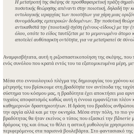
Η μετατροπή της σκέψης σε προσθαφαιρετική πράξη σημαίν
ποσοτικής θεώρησης απέναντι στην ποιοτική, δηλαδή την κ
οντολογικής ιεραρχίας των ποιοτήτων για χάρη μιας οριζό
συνομάδωσης εμπειρικών δεδομένων. Την ποσοτική θεώρη
αντικαθιστά την (ποιοτική) σχέση (γένους-είδους) με την 
όλου, οπότε το είδος ταυτίζεται με το μεμονωμένο άτομο κ
αποτελεί αυθύπαρκτη οντότητα, για να μετατραπεί σε σύν
Αναμφισβήτατα, αυτή η ριζοσπαστικοποίηση της σκέψης, που 
ενός συνόλου που κρατά εντός του τα εξατομικευμένα μέρη, μ
Μέσα στο εννοιολογικό πλέγμα της δημιουργίας του χρόνου κα
μέτρησής του βρίσκουμε στη
βραδύτητα
τον αντίποδα της ταχύτ
σύστημα του κόσμου μας, η βραδύτητα έχει αποκτήσει μια αρν
τυχαίος αποφατισμός καθώς αυτή η έννοια εμφανίζεται πλέον 
καθημερινών δραστηριοτήτων. Η δράση του βραδέος ανθρώπου τ
την αργία αλλά και με την οκνηρία. Μέσα στην πόλη, το πιο 
βραδύτητας θα ήταν εκείνος ο τύπος που εξασκεί την
flânerie
δρόμους της και όπως το θέλει η αστική μυθολογία χρησιμοποι
περιφερόμενος στα παρισινά βουλεβάρτα. Στο φαντασιακό της 