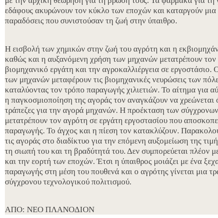
με την αρχική θεώρηση για τη βρώση τους. Τα φάρμακα για τη
εδάφους ακυρώνουν τον κύκλο των εποχών και καταργούν μια 
παραδόσεις που συνιστούσαν τη ζωή στην ύπαιθρο.
Η εισβολή των χημικών στην ζωή του αγρότη και η εκβιομηχάν
καθώς και η αυξανόμενη χρήση των μηχανών μετατρέπουν τον 
βιομηχανικό εργάτη και την αγροκαλλιέργεια σε εργοστάσιο. Ο
των μηχανών μεταφέρουν τις βιομηχανικές νευρώσεις των πόλ
καταλύοντας τον τρόπο παραγωγής χιλιετιών. Το αίτημα για α
η παγκοσμιοποίηση της αγοράς τον αναγκάζουν να χρεώνεται ό
τράπεζες για την αγορά μηχανών. Η προέκταση των σύγχρονω
μετατρέπουν τον αγρότη σε εργάτη εργοστασίου που αποσκοπε
παραγωγής. Το άγχος και η πίεση τον κατακλύζουν. Παρακολου
τις αγοράς στο διαδίκτυο για την επόμενη αυξομείωση της τιμ
τη σιωπή του και τη βραδύτητά του. Δεν συμπορεύεται πλέον μ
και την εορτή των εποχών. Έτσι η ύπαιθρος μοιάζει με ένα ξε
παραγωγής στη μέση του πουθενά και ο αγρότης γίνεται μια τρ
σύγχρονου τεχνολογικού πολιτισμού.
ΑΠΟ: ΝΕΟ ΠΛΑΝΟΔΙΟΝ