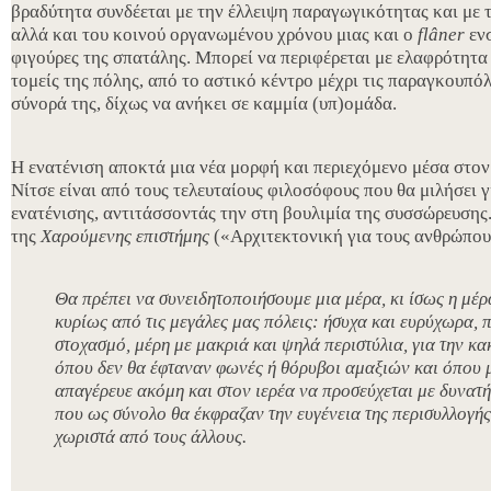
βραδύτητα συνδέεται με την έλλειψη παραγωγικότητας και με 
αλλά και του κοινού οργανωμένου χρόνου μιας και ο
flâner
εν
φιγούρες της σπατάλης. Μπορεί να περιφέρεται με ελαφρότητα
τομείς της πόλης, από το αστικό κέντρο μέχρι τις παραγκουπόλ
σύνορά της, δίχως να ανήκει σε καμμία (υπ)ομάδα.
Η ενατένιση αποκτά μια νέα μορφή και περιεχόμενο μέσα στο
Νίτσε είναι από τους τελευταίους φιλοσόφους που θα μιλήσει 
ενατένισης, αντιτάσσοντάς την στη βουλιμία της συσσώρευση
της
Χαρούμενης επιστήμης
(«Αρχιτεκτονική για τους ανθρώπου
Θα πρέπει να συνειδητοποιήσουμε μια μέρα, κι ίσως η μέρα 
κυρίως από τις μεγάλες μας πόλεις: ήσυχα και ευρύχωρα, 
στοχασμό, μέρη με μακριά και ψηλά περιστύλια, για την κα
όπου δεν θα έφταναν φωνές ή θόρυβοι αμαξιών και όπου μ
απαγέρευε ακόμη και στον ιερέα να προσεύχεται με δυνατή
που ως σύνολο θα έκφραζαν την ευγένεια της περισυλλογής
χωριστά από τους άλλους.