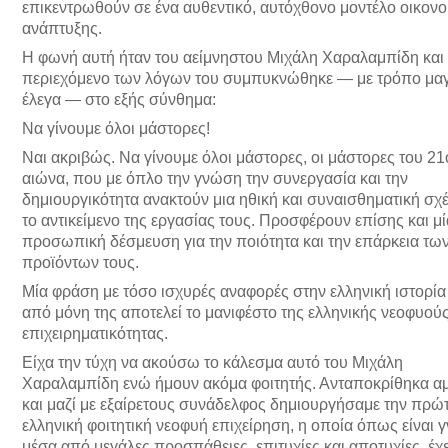
επικεντρωθούν σε ένα αυθεντικό, αυτόχθονο μοντέλο οικονο
ανάπτυξης.
Η φωνή αυτή ήταν του αείμνηστου Μιχάλη Χαραλαμπίδη και 
περιεχόμενο των λόγων του συμπυκνώθηκε — με τρόπο μαγ
έλεγα — στο εξής σύνθημα:
Να γίνουμε όλοι μάστορες!
Ναι ακριβώς. Να γίνουμε όλοι μάστορες, οι μάστορες του 2
αιώνα, που με όπλο την γνώση την συνεργασία και την
δημιουργικότητα ανακτούν μια ηθική και συναισθηματική σχ
το αντικείμενο της εργασίας τους. Προσφέρουν επίσης και μί
προσωπική δέσμευση για την ποιότητα και την επάρκεια τω
προϊόντων τους.
Μία φράση με τόσο ισχυρές αναφορές στην ελληνική ιστορί
από μόνη της αποτελεί το μανιφέστο της ελληνικής νεοφυού
επιχειρηματικότητας.
Είχα την τύχη να ακούσω το κάλεσμα αυτό του Μιχάλη
Χαραλαμπίδη ενώ ήμουν ακόμα φοιτητής. Ανταποκρίθηκα 
και μαζί με εξαίρετους συνάδελφος δημιουργήσαμε την πρώ
ελληνική φοιτητική νεοφυή επιχείρηση, η οποία όπως είναι 
μέσα από μεγάλες προσπάθειες, επιτυχίες και αποτυχίες, έχε