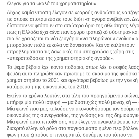
έλεγαν για τα «καλά του χρηματιστηρίου».
Δίχως καμία ντροπή έλεγαν σε νεαρούς ανθρώπους να τζογ
τις όποιες αποταμιεύσεις τους διότι «η αγορά ανεβαίνει». Δε
δίστασαν να φτάσουν στο απώτερο όριο της αθλιότητας λέγ
πως η Ελλάδα έχει «ένα πανίσχυρο τραπεζικό σύστημα» κα
πια δε χρειάζεται τα νέα ζευγάρια «να πληρώνουν ενοίκιο» 
μπορούσαν πολύ εύκολα να δανειστούν Και να καλύπτουν
απροβλημάτιστα τις δανειακές του υποχρεώσεις χάρη στις
«υπεραποδόσεις της χρηματιστηριακής αγοράς».
Το ψέμα βέβαια έχει κοντά ποδάρια, όπως λέει ο σοφός λαός
ψεύδη αυτά πληρώθηκαν πρώτα με το σκάσιμο της φούσκα 
χρηματιστηρίου το 2001 και αργότερα βεβαίως με την γενική
κατάρρευση της οικονομίας του 2010.
Εκείνα τα χρόνια λοιπόν, στα τέλη του προηγούμενου αιώνα,
υπήρχε μία πολύ ισχυρή — μα δυστυχώς πολύ μοναχική —
Μία φωνή που μας καλούσε να ακολουθήσουμε τον δρόμο τ
οικονομίας της συνεργασίας, της γνώσης και της δημιουργικ
Μία φωνή αυτοπεποίθησης που έλεγε να ανακαλύψουμε τον
διακριτό ελληνικό ρόλο στο παγκοσμιοποιημένο περιβάλλον
φωνή που ζητούσε οι πνευματικές δυνάμεις του τόπου να