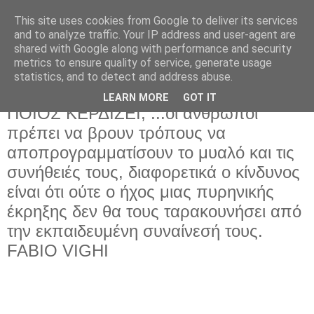
This site uses cookies from Google to deliver its services
and to analyze traffic. Your IP address and user-agent are
shared with Google along with performance and security
metrics to ensure quality of service, generate usage
statistics, and to detect and address abuse.
LEARN MORE
GOT IT
Πέμπτη 31 Οκτωβρίου 2024
ΠΟΙΟΣ ΚΕΡΔΙΖΕΙ; ...οι άνθρωποι
πρέπει να βρουν τρόπους να
αποπρογραμματίσουν το μυαλό και τις
συνήθειές τους, διαφορετικά ο κίνδυνος
είναι ότι ούτε ο ήχος μιας πυρηνικής
έκρηξης δεν θα τους ταρακουνήσει από
την εκπαιδευμένη συναίνεσή τους.
FABIO VIGHI