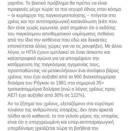
χαρτόνι. Το βασικό πρόβλημα θα πρέπει να είναι
προφανές μέχρι τώρα: το πιο ισχυρό έθνος στον κόσμο
– οι κυρίαρχοι της παγκοσμιοποίησης – πνίγεται στο
χρέος και την αντιπαραγωγική κατανάλωση (κάτι που
δεν είναι χωρίς ειρωνεία, γιατί σημαίνει ότι ο εκδότης
του παγκόσμιου αποθεματικού νομίσματος πεθαίνει
από την ίδια την ασθένεια που εδώ και δεκαετίες
επισκέπτεται άλλες χώρες για να τις ρουφήξει). Με άλλα
λόγια, οι ΗΠΑ έχουν εμπλακεί σε έναν άσκοπο και
καταστροφικό αγώνα για να αποτρέψουν την
κατάρρευση της παγκόσμιας ηγεμονίας τους,
προσπαθώντας να μετακυλήσουν ένα σισύφειο βάρος
χρέους που έχει αυξηθεί από τα 900 δισεκατομμύρια
δολάρια του Ρήγκαν το 1981 στα σημερινά 35+
τρισεκατομμύρια δολάρια (ενώ ο λόγος χρέους προς
ΑΕΠ έχει αυξηθεί από 30% σε 122%).
Αν το ζήτημα του χρέους, εξεταζόμενο στο ευρύτερο
πλαίσιο της ανθρώπινης ύπαρξης, δεν ήταν αρκετά
ηλίθιο αυτό καθαυτό, το πιο γελοίο μέρος της ιστορίας
είναι ότι η υπερχρεωμένη και υπερ-αντιπαραγωγική
υπερδύναμη χρειάζεται τώρα τη βοήθεια του