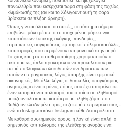
κοινωνικοοικονομική, πολιτιστική και ψυχολογική
πανωλεθρία που εισέρχεται τώρα στη φάση της ταχείας
κλιμάκωσής της (αν και το Χόλιγουντ αυτή τη φορά
βρίσκεται σε πλήρη άρνηση).
Όπως γίνεται όλο και πιο σαφές, το σύστημα σήμερα
επιβιώνει μόνο μέσω του επιτυχημένου μάρκετινγκ
καταστάσεων έκτακτης ανάγκης: πανδημίες,
στρατιωτικές συγκρούσεις, εμπορικοί πόλεμοι και άλλες
καταστροφές που περιμένουν υπομονετικά στην ουρά.
Το χάος και η αποσταθεροποίηση χρησιμοποιούνται
σκόπιμα ως όπλο προκειμένου να προκαλέσουν μια
σειρά παβλοφικών αλυσιδωτών αντιδράσεων των
οποίων ο πραγματικός λόγος ύπαρξης είναι εμφατικά
οικονομικός. Με άλλα λόγια, οι δυσκολίες «παγκόσμιας
ανησυχίας» είναι ο μόνος πόρος που έχει απομείνει σε
έναν καταρρέοντα πολιτισμό, του οποίου οι πληθυσμοί
μοιάζουν όλο και περισσότερο με πλήθη ζόμπι που
βαδίζουν κλειδωμένα προς το ζοφερό πεπρωμένο τους -
ενώ το Instagram κάνει Instagram κάθε δευτερόλεπτο.
Με καθαρά συστημικούς όρους, η λογική είναι απλή: ο
σημερινός καπιταλισμός της ελεύθερης αγοράς είναι