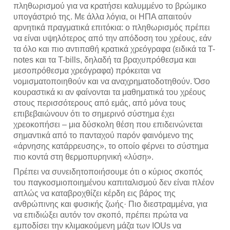
πληθωρισμού για να κρατήσει καλυμμένο το βρώμικο
υπογάστριό της. Με άλλα λόγια, οι ΗΠΑ απαιτούν
αρνητικά πραγματικά επιτόκια: ο πληθωρισμός πρέπει
να είναι υψηλότερος από την απόδοση του χρέους, εάν
τα όλο και πιο αντιπαθή κρατικά χρεόγραφα (ειδικά τα T-
notes και τα T-bills, δηλαδή τα βραχυπρόθεσμα και
μεσοπρόθεσμα χρεόγραφα) πρόκειται να
νομισματοποιηθούν και να αναχρηματοδοτηθούν. Όσο
κουραστικά κι αν φαίνονται τα μαθηματικά του χρέους
στους περισσότερους από εμάς, από μόνα τους
επιβεβαιώνουν ότι το σημερινό σύστημα έχει
χρεοκοπήσει – μια δύσκολη θέση που επιδεινώνεται
σημαντικά από το πανταχού παρόν φαινόμενο της
«άρνησης κατάρρευσης», το οποίο φέρνει το σύστημα
πιο κοντά στη θερμοπυρηνική «λύση».
Πρέπει να συνειδητοποιήσουμε ότι ο κύριος σκοπός
του παγκοσμιοποιημένου καπιταλισμού δεν είναι πλέον
απλώς να καταβροχθίζει κέρδη εις βάρος της
ανθρώπινης και φυσικής ζωής· Πιο διεστραμμένα, για
να επιδιώξει αυτόν τον σκοπό, πρέπει πρώτα να
εμποδίσει την κλιμακούμενη μάζα των IOUs να