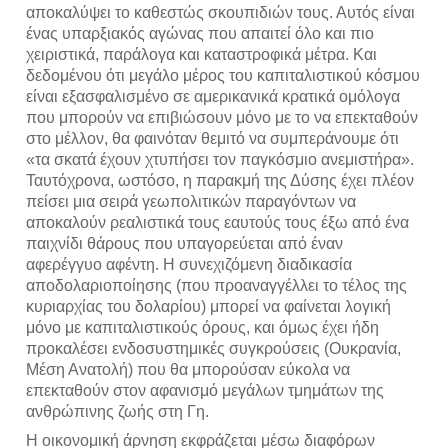
αποκαλύψει το καθεστώς σκουπιδιών τους. Αυτός είναι
ένας υπαρξιακός αγώνας που απαιτεί όλο και πιο
χειριστικά, παράλογα και καταστροφικά μέτρα. Και
δεδομένου ότι μεγάλο μέρος του καπιταλιστικού κόσμου
είναι εξασφαλισμένο σε αμερικανικά κρατικά ομόλογα
που μπορούν να επιβιώσουν μόνο με το να επεκταθούν
στο μέλλον, θα φαινόταν θεμιτό να συμπεράνουμε ότι
«τα σκατά έχουν χτυπήσει τον παγκόσμιο ανεμιστήρα».
Ταυτόχρονα, ωστόσο, η παρακμή της Δύσης έχει πλέον
πείσει μια σειρά γεωπολιτικών παραγόντων να
αποκαλούν ρεαλιστικά τους εαυτούς τους έξω από ένα
παιχνίδι θάρους που υπαγορεύεται από έναν
αφερέγγυο αφέντη. Η συνεχιζόμενη διαδικασία
αποδολαριοποίησης (που προαναγγέλλει το τέλος της
κυριαρχίας του δολαρίου) μπορεί να φαίνεται λογική
μόνο με καπιταλιστικούς όρους, και όμως έχει ήδη
προκαλέσει ενδοσυστημικές συγκρούσεις (Ουκρανία,
Μέση Ανατολή) που θα μπορούσαν εύκολα να
επεκταθούν στον αφανισμό μεγάλων τμημάτων της
ανθρώπινης ζωής στη Γη.
Η οικονομική άρνηση εκφράζεται μέσω διαφόρων