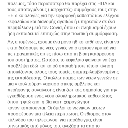
πόλεμος, τόσο περισσότερο θα παρέχει στις ΗΠΑ και
τους υποταγμένους (μαζοχιστές) συμμάχους τους στην
ΕΕ δικαιολογίες για την εφαρμογή καθεστώτων ελέγχου
κεφαλαίων και διανομής αγαθών ή υπηρεσιών σε ένα
περιβάλλον μετά τον Covid, όπου οι πληθυσμοί έχουν
ήδη εκπαιδευτεί επιτυχώς στην πολιτική συμμόρφωση.
Αν, επομένως, έχουμε ένα μόνο ηθικό καθήκον, είναι να
εκπαιδεύσουμε τις νέες γενιές να σκεφτούν κριτικά για
τις πραγματικές αιτίες πίσω από τη βίαιη κατάρρευση
του συστήματος. Ωστόσο, το κεφάλαιο φαίνεται να έχει
προβλέψει εδώ και καιρό οποιαδήποτε τέτοια κίνηση
αποικίζοντας όλους τους τομείς, συμπεριλαμβανομένης
της εκπαίδευσης. Ο καλλωπισμός των νέων γενεών σε
μια «κουλτούρα» ναρκισσιστικής αμβλείας και
περήφανης συναίνεσης είναι ζωτικής σημασίας για την
εγκαθίδρυση ενός νέου ολοκληρωτικού καθεστώτος
όπου η φτώχεια, η βία και η χειραγώγηση
κανονικοποιούνται. Οι όμιλοι κοινωνικών μέσων
προσφέρουν μια τέλεια περίπτωση. Ο εθισμός στον
κύλινδρο του τηλεφώνου, για παράδειγμα, είναι
υπνωτικός από μόνος του, ανεξάρτητα από το