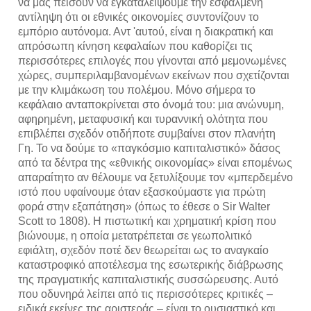
να μας πείσουν να εγκαταλείψουμε την εσφαλμένη
αντίληψη ότι οι εθνικές οικονομίες συντονίζουν το
εμπόριο αυτόνομα. Αντ 'αυτού, είναι η διακρατική και
απρόσωπη κίνηση κεφαλαίων που καθορίζει τις
περισσότερες επιλογές που γίνονται από μεμονωμένες
χώρες, συμπεριλαμβανομένων εκείνων που σχετίζονται
με την κλιμάκωση του πολέμου. Μόνο σήμερα το
κεφάλαιο ανταποκρίνεται στο όνομά του: μια ανώνυμη,
αφηρημένη, μεταφυσική και τυραννική ολότητα που
επιβλέπει σχεδόν οτιδήποτε συμβαίνει στον πλανήτη
Γη. Το να δούμε το «παγκόσμιο καπιταλιστικό» δάσος
από τα δέντρα της «εθνικής οικονομίας» είναι επομένως
απαραίτητο αν θέλουμε να ξετυλίξουμε τον «μπερδεμένο
ιστό που υφαίνουμε όταν εξασκούμαστε για πρώτη
φορά στην εξαπάτηση» (όπως το έθεσε ο Sir Walter
Scott το 1808). Η πιστωτική και χρηματική κρίση που
βιώνουμε, η οποία μετατρέπεται σε γεωπολιτικό
εφιάλτη, σχεδόν ποτέ δεν θεωρείται ως το αναγκαίο
καταστροφικό αποτέλεσμα της εσωτερικής διάβρωσης
της πραγματικής καπιταλιστικής συσσώρευσης. Αυτό
που οδυνηρά λείπει από τις περισσότερες κριτικές –
ειδικά εκείνες της αριστεράς – είναι το ουσιαστικό και