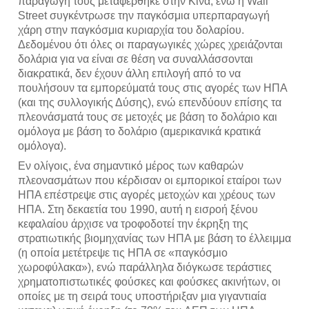
παραγωγή τους μεταφέρθηκε στην Κίνα, ενώ η Wall
Street συγκέντρωσε την παγκόσμια υπερπαραγωγή
χάρη στην παγκόσμια κυριαρχία του δολαρίου.
Δεδομένου ότι όλες οι παραγωγικές χώρες χρειάζονται
δολάρια για να είναι σε θέση να συναλλάσσονται
διακρατικά, δεν έχουν άλλη επιλογή από το να
πουλήσουν τα εμπορεύματά τους στις αγορές των ΗΠΑ
(και της συλλογικής Δύσης), ενώ επενδύουν επίσης τα
πλεονάσματά τους σε μετοχές με βάση το δολάριο και
ομόλογα με βάση το δολάριο (αμερικανικά κρατικά
ομόλογα).
Εν ολίγοις, ένα σημαντικό μέρος των καθαρών
πλεονασμάτων που κέρδισαν οι εμπορικοί εταίροι των
ΗΠΑ επέστρεψε στις αγορές μετοχών και χρέους των
ΗΠΑ. Στη δεκαετία του 1990, αυτή η εισροή ξένου
κεφαλαίου άρχισε να τροφοδοτεί την έκρηξη της
στρατιωτικής βιομηχανίας των ΗΠΑ με βάση το έλλειμμα
(η οποία μετέτρεψε τις ΗΠΑ σε «παγκόσμιο
χωροφύλακα»), ενώ παράλληλα διόγκωσε τεράστιες
χρηματοπιστωτικές φούσκες και φούσκες ακινήτων, οι
οποίες με τη σειρά τους υποστήριξαν μια γιγαντιαία