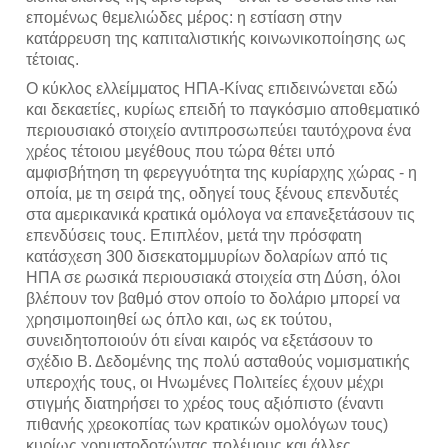
επομένως θεμελιώδες μέρος: η εστίαση στην
κατάρρευση της καπιταλιστικής κοινωνικοποίησης ως
τέτοιας.
Ο κύκλος ελλείμματος ΗΠΑ-Κίνας επιδεινώνεται εδώ
και δεκαετίες, κυρίως επειδή το παγκόσμιο αποθεματικό
περιουσιακό στοιχείο αντιπροσωπεύει ταυτόχρονα ένα
χρέος τέτοιου μεγέθους που τώρα θέτει υπό
αμφισβήτηση τη φερεγγυότητα της κυρίαρχης χώρας - η
οποία, με τη σειρά της, οδηγεί τους ξένους επενδυτές
στα αμερικανικά κρατικά ομόλογα να επανεξετάσουν τις
επενδύσεις τους. Επιπλέον, μετά την πρόσφατη
κατάσχεση 300 δισεκατομμυρίων δολαρίων από τις
ΗΠΑ σε ρωσικά περιουσιακά στοιχεία στη Δύση, όλοι
βλέπουν τον βαθμό στον οποίο το δολάριο μπορεί να
χρησιμοποιηθεί ως όπλο και, ως εκ τούτου,
συνειδητοποιούν ότι είναι καιρός να εξετάσουν το
σχέδιο Β. Δεδομένης της πολύ ασταθούς νομισματικής
υπεροχής τους, οι Ηνωμένες Πολιτείες έχουν μέχρι
στιγμής διατηρήσει το χρέος τους αξιόπιστο (έναντι
πιθανής χρεοκοπίας των κρατικών ομολόγων τους)
κυρίως χρηματοδοτώντας πολέμους και άλλες