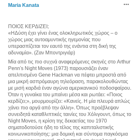
Maria Kanata
ΠΟΙΟΣ ΚΕΡΔΙΖΕΙ;
«ΗΔύση έχει γίνει ένας ολοκληρωτικός χώρος – ο
χώρος μιας αυτοαμυντικής ηγεμονίας που
υπερασπίζεται τον εαυτό της ενάντια στη δική της
αδυναμία». (Ζαν Μποντριγιάρ)
Μία από τις πιο συχνά αναφερόμενες σκηνές στο Arthur
Penn's Night Moves (1973) παρουσιάζει έναν
απελπισμένο Gene Hackman να πέφτει μπροστά από
μια μικρή ασπρόμαυρη τηλεόραση, παρακολουθώντας
με μισή καρδιά έναν αγώνα αμερικανικού ποδοσφαίρου.
Όταν η γυναίκα του μπαίνει μέσα και ρωτάει: «Ποιος
κερδίζει;», μουρμουρίζει: «Κανείς. Η μία πλευρά απλώς
χάνει πιο αργά από την άλλη». Όπως προέβλεψαν
συνειδητά καταθλιπτικές ταινίες του Χόλιγουντ, όπως το
Night Moves, η κρίση της δεκαετίας του 1970
σηματοδοτούσε ήδη το τέλος της καπιταλιστικής
κοινωνικοποίησης: μια δομική και σύντομα παγκόσμια