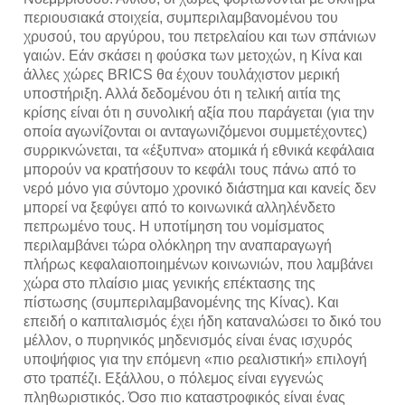
περιουσιακά στοιχεία, συμπεριλαμβανομένου του
χρυσού, του αργύρου, του πετρελαίου και των σπάνιων
γαιών. Εάν σκάσει η φούσκα των μετοχών, η Κίνα και
άλλες χώρες BRICS θα έχουν τουλάχιστον μερική
υποστήριξη. Αλλά δεδομένου ότι η τελική αιτία της
κρίσης είναι ότι η συνολική αξία που παράγεται (για την
οποία αγωνίζονται οι ανταγωνιζόμενοι συμμετέχοντες)
συρρικνώνεται, τα «έξυπνα» ατομικά ή εθνικά κεφάλαια
μπορούν να κρατήσουν το κεφάλι τους πάνω από το
νερό μόνο για σύντομο χρονικό διάστημα και κανείς δεν
μπορεί να ξεφύγει από το κοινωνικά αλληλένδετο
πεπρωμένο τους. Η υποτίμηση του νομίσματος
περιλαμβάνει τώρα ολόκληρη την αναπαραγωγή
πλήρως κεφαλαιοποιημένων κοινωνιών, που λαμβάνει
χώρα στο πλαίσιο μιας γενικής επέκτασης της
πίστωσης (συμπεριλαμβανομένης της Κίνας). Και
επειδή ο καπιταλισμός έχει ήδη καταναλώσει το δικό του
μέλλον, ο πυρηνικός μηδενισμός είναι ένας ισχυρός
υποψήφιος για την επόμενη «πιο ρεαλιστική» επιλογή
στο τραπέζι. Εξάλλου, ο πόλεμος είναι εγγενώς
πληθωριστικός. Όσο πιο καταστροφικός είναι ένας