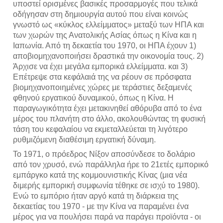
υποστεί ορισμένες βασικές προσαρμογές που τελικά
οδήγησαν στη δημιουργία αυτού που είναι κοινώς
γνωστό ως «κύκλος ελλείμματος» μεταξύ των ΗΠΑ και
των χωρών της Ανατολικής Ασίας όπως η Κίνα και η
Ιαπωνία. Από τη δεκαετία του 1970, οι ΗΠΑ έχουν 1)
αποβιομηχανοποιήσει δραστικά την οικονομία τους. 2)
Άρχισε να έχει μεγάλα εμπορικά ελλείμματα. και 3)
Επέτρεψε στα κεφάλαιά της να ρέουν σε πρόσφατα
βιομηχανοποιημένες χώρες με τεράστιες δεξαμενές
φθηνού εργατικού δυναμικού, όπως η Κίνα. Η
παραγωγικότητα έχει μετακινηθεί αθόρυβα από το ένα
μέρος του πλανήτη στο άλλο, ακολουθώντας τη φυσική
τάση του κεφαλαίου να εκμεταλλεύεται τη λιγότερο
ρυθμιζόμενη διαθέσιμη εργατική δύναμη.
Το 1971, ο πρόεδρος Νίξον αποσύνδεσε το δολάριο
από τον χρυσό, ενώ παράλληλα ήρε το 21ετές εμπορικό
εμπάργκο κατά της κομμουνιστικής Κίνας (μια νέα
διμερής εμπορική συμφωνία τέθηκε σε ισχύ το 1980).
Ενώ το εμπόριο ήταν αργό κατά τη διάρκεια της
δεκαετίας του 1970 - με την Κίνα να παραμένει ένα
μέρος για να πουλήσει παρά να παράγει προϊόντα - οι