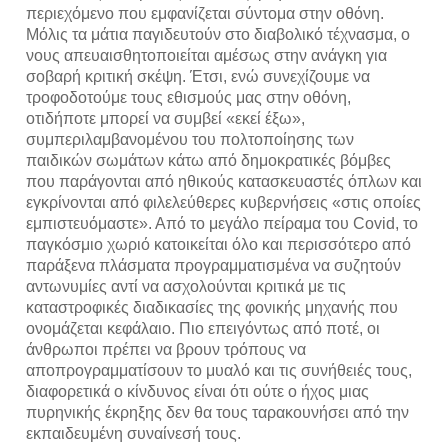
περιεχόμενο που εμφανίζεται σύντομα στην οθόνη.
Μόλις τα μάτια παγιδευτούν στο διαβολικό τέχνασμα, ο
νους απευαισθητοποιείται αμέσως στην ανάγκη για
σοβαρή κριτική σκέψη. Έτσι, ενώ συνεχίζουμε να
τροφοδοτούμε τους εθισμούς μας στην οθόνη,
οτιδήποτε μπορεί να συμβεί «εκεί έξω»,
συμπεριλαμβανομένου του πολτοποίησης των
παιδικών σωμάτων κάτω από δημοκρατικές βόμβες
που παράγονται από ηθικούς κατασκευαστές όπλων και
εγκρίνονται από φιλελεύθερες κυβερνήσεις «στις οποίες
εμπιστευόμαστε». Από το μεγάλο πείραμα του Covid, το
παγκόσμιο χωριό κατοικείται όλο και περισσότερο από
παράξενα πλάσματα προγραμματισμένα να συζητούν
αντωνυμίες αντί να ασχολούνται κριτικά με τις
καταστροφικές διαδικασίες της φονικής μηχανής που
ονομάζεται κεφάλαιο. Πιο επειγόντως από ποτέ, οι
άνθρωποι πρέπει να βρουν τρόπους να
αποπρογραμματίσουν το μυαλό και τις συνήθειές τους,
διαφορετικά ο κίνδυνος είναι ότι ούτε ο ήχος μιας
πυρηνικής έκρηξης δεν θα τους ταρακουνήσει από την
εκπαιδευμένη συναίνεσή τους.