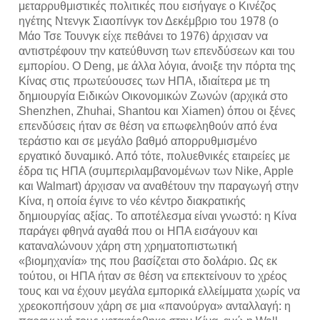
μεταρρυθμιστικές πολιτικές που εισήγαγε ο Κινέζος
ηγέτης Ντενγκ Σιαοπίνγκ τον Δεκέμβριο του 1978 (ο
Μάο Τσε Τουνγκ είχε πεθάνει το 1976) άρχισαν να
αντιστρέφουν την κατεύθυνση των επενδύσεων και του
εμπορίου. Ο Deng, με άλλα λόγια, άνοιξε την πόρτα της
Κίνας στις πρωτεύουσες των ΗΠΑ, ιδιαίτερα με τη
δημιουργία Ειδικών Οικονομικών Ζωνών (αρχικά στο
Shenzhen, Zhuhai, Shantou και Xiamen) όπου οι ξένες
επενδύσεις ήταν σε θέση να επωφεληθούν από ένα
τεράστιο και σε μεγάλο βαθμό απορρυθμισμένο
εργατικό δυναμικό. Από τότε, πολυεθνικές εταιρείες με
έδρα τις ΗΠΑ (συμπεριλαμβανομένων των Nike, Apple
και Walmart) άρχισαν να αναθέτουν την παραγωγή στην
Κίνα, η οποία έγινε το νέο κέντρο διακρατικής
δημιουργίας αξίας. Το αποτέλεσμα είναι γνωστό: η Κίνα
παράγει φθηνά αγαθά που οι ΗΠΑ εισάγουν και
καταναλώνουν χάρη στη χρηματοπιστωτική
«βιομηχανία» της που βασίζεται στο δολάριο. Ως εκ
τούτου, οι ΗΠΑ ήταν σε θέση να επεκτείνουν το χρέος
τους και να έχουν μεγάλα εμπορικά ελλείμματα χωρίς να
χρεοκοπήσουν χάρη σε μια «πανούργα» ανταλλαγή: η