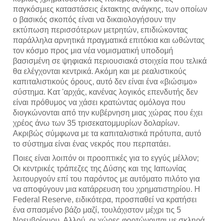
παγκόσμιες καταστάσεις έκτακτης ανάγκης, των οποίων
ο βασικός σκοπός είναι να δικαιολογήσουν την
εκτύπωση περισσότερων μετρητών, επιδιώκοντας
παράλληλα αρνητικά πραγματικά επιτόκια και ωθώντας
τον κόσμο προς μια νέα νομισματική υποδομή
βασισμένη σε ψηφιακά περιουσιακά στοιχεία που τελικά
θα ελέγχονται κεντρικά. Ακόμη και με ρεαλιστικούς
καπιταλιστικούς όρους, αυτό δεν είναι ένα «βιώσιμο»
σύστημα. Κατ 'αρχάς, κανένας λογικός επενδυτής δεν
είναι πρόθυμος να χάσει κρατώντας ομόλογα που
διογκώνονται από την κυβέρνηση μιας χώρας που έχει
χρέος άνω των 35 τρισεκατομμυρίων δολαρίων.
Ακριβώς σύμφωνα με τα καπιταλιστικά πρότυπα, αυτό
το σύστημα είναι ένας νεκρός που περπατάει.
Ποιες είναι λοιπόν οι προοπτικές για το εγγύς μέλλον;
Οι κεντρικές τράπεζες της Δύσης και της Ιαπωνίας
λειτουργούν επί του παρόντος με αυτόματο πιλότο για
να αποφύγουν μια κατάρρευση του χρηματιστηρίου. Η
Federal Reserve, ειδικότερα, προσπαθεί να κρατήσει
ένα σπασμένο βάζο μαζί, τουλάχιστον μέχρι τις 5
Νοεμβρίουου. Αλλού, οι χώρες φορτώνονται με σκληρά