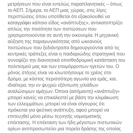
μετρήσεων που είναι εντελώς παραπλανητικές – όπως
το ΑΕΠ. Σήμερα, το ΑΕΠ μιας χώρας, στις λίγες
περιπτώσεις όπου υποτίθεται ότι εξακολουθεί να
καταγράφει κάποιο είδος «ανάπτυξης», αντικατοπτρίζει
απλώς την ποσότητα των πιστώσεων που
χρησιμοποιούνται σε αυτή την οικονομία. Η μηχανική
αύξηση της παραγωγικότητας από ωκεανούς
πιστώσεων που ξεδιάντροπα δημιουργούνται από τις
κεντρικές τράπεζες είναι η παιδαριώδης στρατηγική που
συνοψίζει την διανοητικά οπισθοδρομική κατάσταση του
πολιτισμού μας και των ετοιμόρροπων ηγετών του. Ο
μόνος στόχος είναι να κλωτσήσουμε το χρέος στο
δρόμο, με κόστος περισσότερη αγωνία για εμάς, και,
ιδιαίτερα, την εν ψυχρώ εξόντωση χιλιάδων
αναλώσιμων αμάχων. Όποια (ασήμαντη) «ανάπτυξη»
μπορεί κανείς να επικαλεστεί με βάση την κλιμάκωση
των ελλειμμάτων, μπορεί να είναι σίγουρος ότι
πρόκειται για ψεύτικη ανάπτυξη, αφού μπορεί να
επιτευχθεί μόνο μέσω τεχνητής νομισματικής
επέκτασης. Η επέκταση των ήδη μέγιστων πιστωτικών
ορίων αντιπροσωπεύει μια πορεία δράσης της οποίας