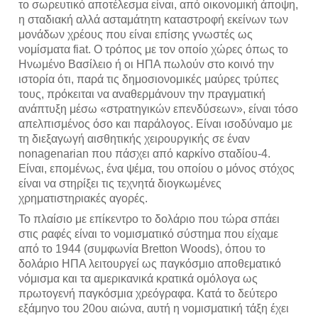
το σωρευτικό αποτέλεσμα είναι, από οικονομική άποψη,
η σταδιακή αλλά ασταμάτητη καταστροφή εκείνων των
μονάδων χρέους που είναι επίσης γνωστές ως
νομίσματα fiat. Ο τρόπος με τον οποίο χώρες όπως το
Ηνωμένο Βασίλειο ή οι ΗΠΑ πωλούν στο κοινό την
ιστορία ότι, παρά τις δημοσιονομικές μαύρες τρύπες
τους, πρόκειται να αναθερμάνουν την πραγματική
ανάπτυξη μέσω «στρατηγικών επενδύσεων», είναι τόσο
απελπισμένος όσο και παράλογος. Είναι ισοδύναμο με
τη διεξαγωγή αισθητικής χειρουργικής σε έναν
nonagenarian που πάσχει από καρκίνο σταδίου-4.
Είναι, επομένως, ένα ψέμα, του οποίου ο μόνος στόχος
είναι να στηρίξει τις τεχνητά διογκωμένες
χρηματιστηριακές αγορές.
Το πλαίσιο με επίκεντρο το δολάριο που τώρα σπάει
στις ραφές είναι το νομισματικό σύστημα που είχαμε
από το 1944 (συμφωνία Bretton Woods), όπου το
δολάριο ΗΠΑ λειτουργεί ως παγκόσμιο αποθεματικό
νόμισμα και τα αμερικανικά κρατικά ομόλογα ως
πρωτογενή παγκόσμια χρεόγραφα. Κατά το δεύτερο
εξάμηνο του 20ου αιώνα, αυτή η νομισματική τάξη έχει