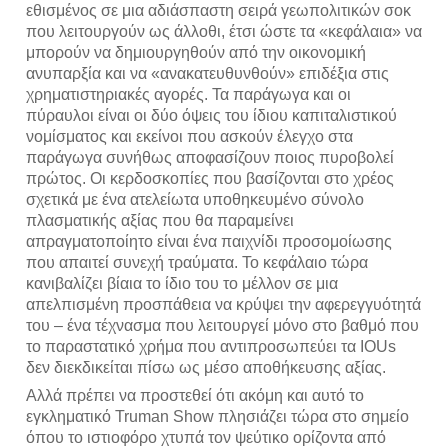
εθισμένος σε μια αδιάσπαστη σειρά γεωπολιτικών σοκ
που λειτουργούν ως άλλοθι, έτσι ώστε τα «κεφάλαια» να
μπορούν να δημιουργηθούν από την οικονομική
ανυπαρξία και να «ανακατευθυνθούν» επιδέξια στις
χρηματιστηριακές αγορές. Τα παράγωγα και οι
πύραυλοι είναι οι δύο όψεις του ίδιου καπιταλιστικού
νομίσματος και εκείνοι που ασκούν έλεγχο στα
παράγωγα συνήθως αποφασίζουν ποιος πυροβολεί
πρώτος. Οι κερδοσκοπίες που βασίζονται στο χρέος
σχετικά με ένα ατελείωτα υποθηκευμένο σύνολο
πλασματικής αξίας που θα παραμείνει
απραγματοποίητο είναι ένα παιχνίδι προσομοίωσης
που απαιτεί συνεχή τραύματα. Το κεφάλαιο τώρα
κανιβαλίζει βίαια το ίδιο του το μέλλον σε μια
απελπισμένη προσπάθεια να κρύψει την αφερεγγυότητά
του – ένα τέχνασμα που λειτουργεί μόνο στο βαθμό που
το παραστατικό χρήμα που αντιπροσωπεύει τα IOUs
δεν διεκδικείται πίσω ως μέσο αποθήκευσης αξίας.
Αλλά πρέπει να προστεθεί ότι ακόμη και αυτό το
εγκληματικό Truman Show πλησιάζει τώρα στο σημείο
όπου το ιστιοφόρο χτυπά τον ψεύτικο ορίζοντα από