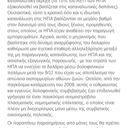
καταναλωτική έκρηξη (το 70% του ΑΕΠ των ΗΠΑ
εξακολουθεί να βασίζεται στις καταναλωτικές δαπάνες).
Ουσιαστικά, τόσο η κρατική όσο και η ιδιωτική
κατανάλωση στις ΗΠΑ βασίζονταν σε μεγάλο βαθμό
στον δανεισμό από τους ίδιους ξένους προμηθευτές
στους οποίους οι ΗΠΑ είχαν αναθέσει την παραγωγή
εμπορευμάτων. Αρχικά, αυτός ο μηχανισμός που
βασίστηκε στη δύναμη αναρρόφησης του δολαρίου
καθιέρωσε μια σχετικά σταθερή αλληλεξάρτηση μεταξύ
της μη παραγωγικής κατανάλωσης των ΗΠΑ και της
ασιατικής εξαγωγικής παραγωγής - με τον στρατό των
ΗΠΑ να ενισχύει το δολάριο μέσω δολοφονικών
πολέμων μετά την 9/11 που είχαν ως αποτέλεσμα την
απώλεια εκατομμυρίων αθώων ζωών. Ωστόσο, από την
παγκόσμια κατάρρευση του 2008, αυτός ο εύθραυστος
και εγγενώς δολοφονικός συμβιβασμός έχει επιδεινωθεί
γρήγορα σε έναν παγκόσμιο ανεμοστρόβιλο
πλασματικής νομισματικής επέκτασης, ο οποίος είναι
πλέον μη διαχειρίσιμος μόνο μέσω της συμβατικής
οικονομικής πολιτικής.
Οι παραπάνω παρατηρήσεις από μόνες τους θα πρέπει