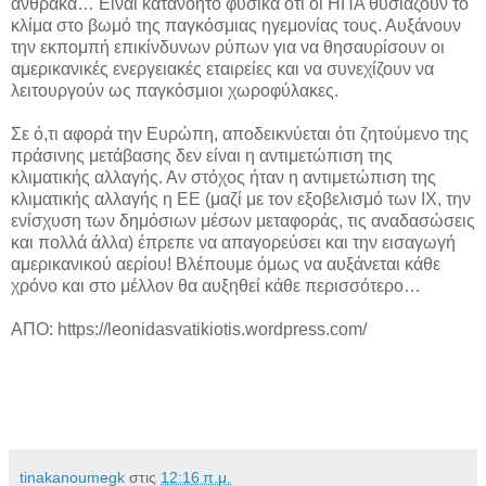
άνθρακα… Είναι κατανοητό φυσικά ότι οι ΗΠΑ θυσιάζουν το
κλίμα στο βωμό της παγκόσμιας ηγεμονίας τους. Αυξάνουν
την εκπομπή επικίνδυνων ρύπων για να θησαυρίσουν οι
αμερικανικές ενεργειακές εταιρείες και να συνεχίζουν να
λειτουργούν ως παγκόσμιοι χωροφύλακες.
Σε ό,τι αφορά την Ευρώπη, αποδεικνύεται ότι ζητούμενο της
πράσινης μετάβασης δεν είναι η αντιμετώπιση της
κλιματικής αλλαγής. Αν στόχος ήταν η αντιμετώπιση της
κλιματικής αλλαγής η ΕΕ (μαζί με τον εξοβελισμό των ΙΧ, την
ενίσχυση των δημόσιων μέσων μεταφοράς, τις αναδασώσεις
και πολλά άλλα) έπρεπε να απαγορεύσει και την εισαγωγή
αμερικανικού αερίου! Βλέπουμε όμως να αυξάνεται κάθε
χρόνο και στο μέλλον θα αυξηθεί κάθε περισσότερο…
ΑΠΟ: https://leonidasvatikiotis.wordpress.com/
tinakanoumegk
στις
12:16 π.μ.