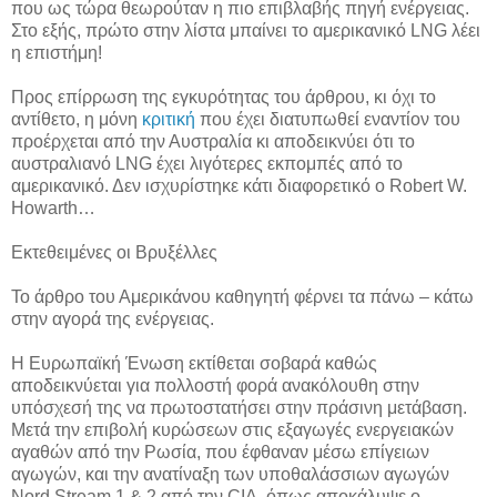
που ως τώρα θεωρούταν η πιο επιβλαβής πηγή ενέργειας.
Στο εξής, πρώτο στην λίστα μπαίνει το αμερικανικό LNG λέει
η επιστήμη!
Προς επίρρωση της εγκυρότητας του άρθρου, κι όχι το
αντίθετο, η μόνη
κριτική
που έχει διατυπωθεί εναντίον του
προέρχεται από την Αυστραλία κι αποδεικνύει ότι το
αυστραλιανό LNG έχει λιγότερες εκπομπές από το
αμερικανικό. Δεν ισχυρίστηκε κάτι διαφορετικό ο Robert W.
Howarth…
Εκτεθειμένες οι Βρυξέλλες
Το άρθρο του Αμερικάνου καθηγητή φέρνει τα πάνω – κάτω
στην αγορά της ενέργειας.
Η Ευρωπαϊκή Ένωση εκτίθεται σοβαρά καθώς
αποδεικνύεται για πολλοστή φορά ανακόλουθη στην
υπόσχεσή της να πρωτοστατήσει στην πράσινη μετάβαση.
Μετά την επιβολή κυρώσεων στις εξαγωγές ενεργειακών
αγαθών από την Ρωσία, που έφθαναν μέσω επίγειων
αγωγών, και την ανατίναξη των υποθαλάσσιων αγωγών
Nord Stream 1 & 2 από την CIA, όπως αποκάλυψε ο