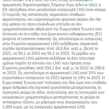
αμερικανός δημοσιογράφος Σέιμουρ Χερς (
εδώ
κι
εδώ
), η
ΕΕ εξελίχθηκε στον μεγαλύτερο εισαγωγέα LNG στον κόσμο.
O πυρετός της κατασκευής τερματικών σταθμών
αεριοποίησης του υγροποιημένου φυσικού αερίου δεν θα
είχε φτάσει σε τόσο επικίνδυνα επίπεδα αν δεν
χρηματοδοτούνταν αδρά από την Ευρωπαϊκή Ένωση που
έσπευσε να τα εντάξει στα έργα κοινού ενδιαφέροντος (EU
projects of common interest). Ως αποτέλεσμα οι εισαγωγές
στην Ευρώπη αμερικανικού LNG αυξήθηκαν σημαντικά,
σχεδόν τριπλασιάστηκαν: Από 18,9 δισ. κυβ. μ. (bcm) το
2021, σε 50,1 το 2022 και 56,2 το 2023. Το μερίδιο του
αμερικανικού LNG μάλιστα αυξήθηκε τα δύο τελευταία
χρόνια παρότι το σύνολο του LNG που έφτασε στην
Ευρώπη μειώθηκε: από 334,1 δισ. κυβ. μ. το 2022 σε 289,9
το 2023. Ως αποτέλεσμα το αμερικανικό LNG από 15% των
ευρωπαϊκών εισαγωγών το 2022 έφτασε το 19% το 2023. Η
Ευρωπαϊκή Ένωση κατ’ επέκταση την ίδια ώρα που επέβαλε
φόρο άνθρακα στα λιγνιτικά εργοστάσια μετατρέποντας το
ηλεκτρικό ρεύμα σε είδος πολυτελείας και τη λειτουργία των
ενεργειακών χρηματιστηρίων μετατρέποντας το ρεύμα σε
αντικείμενο τζόγου, με μάρτυρα τους λογαριασμούς των
1.000 ευρώ, με τις εισαγωγές αμερικανικού LNG