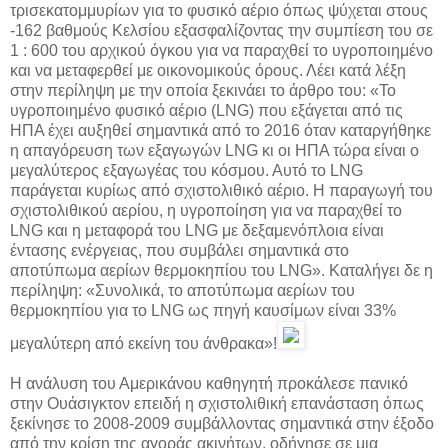
τρισεκατομμυρίων για το φυσικό αέριο όπως ψύχεται στους
-162 βαθμούς Κελσίου εξασφαλίζοντας την συμπίεση του σε
1 : 600 του αρχικού όγκου για να παραχθεί το υγροποιημένο
και να μεταφερθεί με οικονομικούς όρους. Λέει κατά λέξη
στην περίληψη με την οποία ξεκινάει το άρθρο του: «Το
υγροποιημένο φυσικό αέριο (LNG) που εξάγεται από τις
ΗΠΑ έχει αυξηθεί σημαντικά από το 2016 όταν καταργήθηκε
η απαγόρευση των εξαγωγών LNG κι οι ΗΠΑ τώρα είναι ο
μεγαλύτερος εξαγωγέας του κόσμου. Αυτό το LNG
παράγεται κυρίως από σχιστολιθικό αέριο. Η παραγωγή του
σχιστολιθικού αερίου, η υγροποίηση για να παραχθεί το
LNG και η μεταφορά του LNG με δεξαμενόπλοια είναι
έντασης ενέργειας, που συμβάλει σημαντικά στο
αποτύπωμα αερίων θερμοκηπίου του LNG». Καταλήγει δε η
περίληψη: «Συνολικά, το αποτύπωμα αερίων του
θερμοκηπίου για το LNG ως πηγή καυσίμων είναι 33%
μεγαλύτερη από εκείνη του άνθρακα»!
Η ανάλυση του Αμερικάνου καθηγητή προκάλεσε πανικό
στην Ουάσιγκτον επειδή η σχιστολιθική επανάσταση όπως
ξεκίνησε το 2008-2009 συμβάλλοντας σημαντικά στην έξοδο
από την κρίση της αγοράς ακινήτων, οδήγησε σε μια