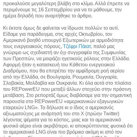
προκαλούσε μεγαλύτερη βλάβη στο κλίμα. Αλλά έπρεπε να
περιμένουμε τις 16 Σεπτεμβρίου για να το μάθουμε, την
ημέρα δηλαδή που αναρτήθηκε το άρθρο.
Κι έκτοτε όμως δε φαίνεται να ίδρωσε πολλών το αυτί.
Είδαμε για παράδειγμα, στις αρχές Οκτωβρίου, τον
Αμερικανό βοηθό υπουργό Εξωτερικών με αρμοδιότητα
τους ενεργειακούς πόρους,
Τζέφρι Πάιατ
, παλιό μας
γνώριμο ως σχεδιαστή αν όχι συγγραφέα της Συμφωνίας
των Πρεσπών, να μοιράζει ηγετικούς ρόλους στην Ελλάδα.
Αφορμή ήταν η κατασκευή του Κάθετου ενεργειακού
Διαδρόμου, που θα επιτρέπει την αμφίδρομη ροή αερίου
από την Ελλάδα, σε Βουλγαρία, Ρουμανία, Ουγγαρία,
Σλοβακία, Μολδαβία και Ουκρανία. Κι όλα αυτά στο πλαίσιο
του REPowerEU που μεταξύ άλλων στοχεύει στην πράσινη
μετάβαση. Στο ρεπορτάζ όμως διαβάσαμε για την σημαντική
παρουσία στο REPowerEU «αμερικανικών εξαγωγικών
εταιρειών LNG». Το δήλωσε κι ο ίδιος ο αμερικανός
αξιωματούχος με ανάρτησή του στο Χ (πρώην Twitter)
λέγοντας ψέματα για το κόστος, μιας και το αμερικανικό
φυσικό αέριο είναι ακριβότερο, κι αποκρύπτοντας φυσικά ότι
το αμερικανικό LNG είναι πιο βρόμικο ακόμη κι από τον