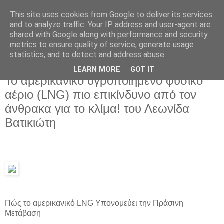
This site uses cookies from Google to deliver its services
and to analyze traffic. Your IP address and user-agent are
shared with Google along with performance and security
metrics to ensure quality of service, generate usage
statistics, and to detect and address abuse.
LEARN MORE
GOT IT
Τετάρτη 23 Οκτωβρίου 2024
Το αμερικανικό υγροποιημένο φυσικό
αέριο (LNG) πιο επικίνδυνο από τον
άνθρακα για το κλίμα! του Λεωνίδα
Βατικιώτη
Πώς το αμερικανικό LNG Υπονομεύει την Πράσινη
Μετάβαση