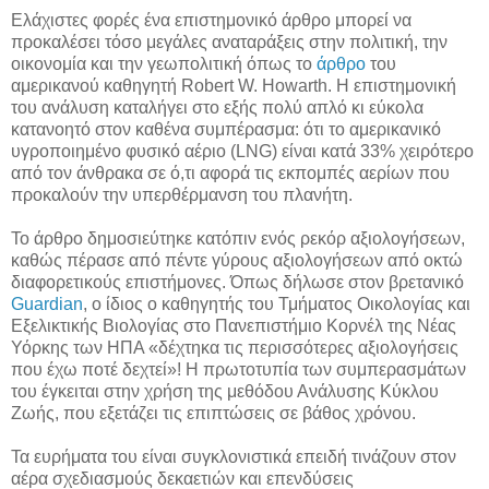
Ελάχιστες φορές ένα επιστημονικό άρθρο μπορεί να
προκαλέσει τόσο μεγάλες αναταράξεις στην πολιτική, την
οικονομία και την γεωπολιτική όπως το
άρθρο
του
αμερικανού καθηγητή Robert W. Howarth. Η επιστημονική
του ανάλυση καταλήγει στο εξής πολύ απλό κι εύκολα
κατανοητό στον καθένα συμπέρασμα: ότι το αμερικανικό
υγροποιημένο φυσικό αέριο (LNG) είναι κατά 33% χειρότερο
από τον άνθρακα σε ό,τι αφορά τις εκπομπές αερίων που
προκαλούν την υπερθέρμανση του πλανήτη.
Το άρθρο δημοσιεύτηκε κατόπιν ενός ρεκόρ αξιολογήσεων,
καθώς πέρασε από πέντε γύρους αξιολογήσεων από οκτώ
διαφορετικούς επιστήμονες. Όπως δήλωσε στον βρετανικό
Guardian
, ο ίδιος ο καθηγητής του Τμήματος Οικολογίας και
Εξελικτικής Βιολογίας στο Πανεπιστήμιο Κορνέλ της Νέας
Υόρκης των ΗΠΑ «δέχτηκα τις περισσότερες αξιολογήσεις
που έχω ποτέ δεχτεί»! Η πρωτοτυπία των συμπερασμάτων
του έγκειται στην χρήση της μεθόδου Ανάλυσης Κύκλου
Ζωής, που εξετάζει τις επιπτώσεις σε βάθος χρόνου.
Τα ευρήματα του είναι συγκλονιστικά επειδή τινάζουν στον
αέρα σχεδιασμούς δεκαετιών και επενδύσεις