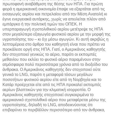
πρωτοφανή αναβάθμιση της θέσης των ΗΠΑ. Για πρώτη
φορά η αμερικανική οικονομία έπαψε να εξαρτάται από τις
εισαγωγές αερίου και πετρελαίου από την Μέση Ανατολή κι
έγινε ενεργειακά αυτάρκης, χωρίς να απειλείται πλέον από
εμπάργκο ή την πολιτική τιμών του ΟΠΕΚ. Η
υπερπαραγωγή σχιστολιθικού αερίου μετέτρεψε τις ΗΠΑ
στον μεγαλύτερο εξαγωγέα φυσικού αερίου με την μορφή της
υγροποίησης του – κι όχι μέσω αγωγών. Κι αυτή ακριβώς η
λεπτομέρεια στο άρθρο του καθηγητή είναι που πρέπει να
προκάλεσε οργή στις ΗΠΑ. Γιατί, ο Αμερικάνος καθηγητής
δεν στοχοποιεί γενικώς το αέριο, παρότι οι εκπομπές
μεθανίου που εκλύει το φυσικό αέριο παραμένουν στην
ατμόσφαιρα πολύ περισσότερα χρόνια από το διοξείδιο του
άνθρακα. Ο Αμερικάνος καθηγητής δεν στοχοποιεί ούτε
γενικά το LNG, παρότι η μεταφορά τόσων μεγάλων
ποσοτήτων φυσικού αερίου είτε από τη Νορβηγία και το
Κατάρ προέρχεται είτε από τις ΗΠΑ προκαλεί εκπομπές
αερίων βλαπτικών για την κλιματική ισορροπία. Ο
Αμερικάνος καθηγητής στοχοποιεί συγκεκριμένα το
αμερικανικό σχιστολιθικό αέριο που μεταφέρεται μέσω της
υγροποίησης, δηλαδή το LNG, αποδεικνύοντας ότι
επιβαρύνει το περιβάλλον περισσότερο από τον άνθρακα,