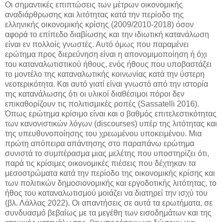
Οι σημαντικές επιπτώσεις των μέτρων οικονομικής
αναδιάρθρωσης και λιτότητας κατά την περίοδο της
ελληνικής οικονομικής κρίσης (2009/2010-2018) όσον
αφορά το επίπεδο διαβίωσης και την ιδιωτική κατανάλωση
είναι εν πολλοίς γνωστές. Αυτό όμως που παραμένει
ερώτημα προς διερεύνηση είναι η απονομιμοποίηση ή όχι
του καταναλωτιστικού ήθους, ενός ήθους που υποβαστάζει
το μοντέλο της καταναλωτικής κοινωνίας κατά την ύστερη
νεοτερικότητα. Και αυτό γιατί είναι γνωστό από την ιστορία
της κατανάλωσης ότι οι υλικοί διαθέσιμοι πόροι δεν
επικαθορίζουν τις πολιτισμικές ροπές (Sassatelli 2016).
Όπως ερώτημα κρίσιμο είναι και ο βαθμός επιτελεστικότητας
των κανονιστικών λόγων (discourses) υπέρ της λιτότητας και
της υπευθυνοποίησης του χρεωμένου υποκειμένου. Μια
πρώτη απόπειρα απάντησης στο παραπάνω ερώτημα
συνιστά το συμπέρασμα μιας μελέτης που υποστηρίζει ότι,
παρά τις κρίσιμες οικονομικές πιέσεις που δέχτηκαν τα
μεσοστρώματα κατά την περίοδο της οικονομικής κρίσης και
των πολιτικών δημοσιονομικής και εργοδοτικής λιτότητας, το
ήθος του καταναλωτισμού μοιάζει να διατηρεί την ισχύ του
(βλ. Λάλλας 2022). Οι απαντήσεις σε αυτά τα ερωτήματα, σε
συνδυασμό βεβαίως με τα μεγέθη των εισοδημάτων και της