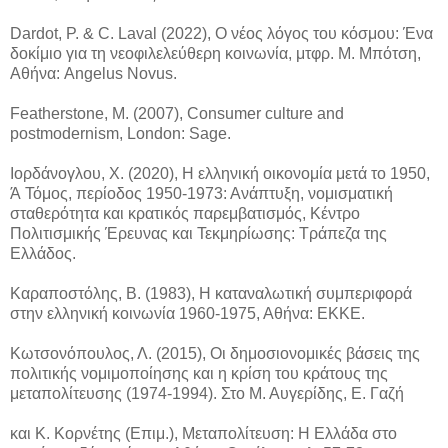
Dardot, P. & C. Laval (2022), Ο νέος λόγος του κόσμου: Ένα
δοκίμιο για τη νεοφιλελεύθερη κοινωνία, μτφρ. Μ. Μπότση,
Αθήνα: Angelus Novus.
Featherstone, M. (2007), Consumer culture and
postmodernism, London: Sage.
Ιορδάνογλου, X. (2020), Η ελληνική οικονομία μετά το 1950,
Ά Τόμος, περίοδος 1950-1973: Ανάπτυξη, νομισματική
σταθερότητα και κρατικός παρεμβατισμός, Κέντρο
Πολιτισμικής Έρευνας και Τεκμηρίωσης: Τράπεζα της
Ελλάδος.
Καραποστόλης, Β. (1983), Η καταναλωτική συμπεριφορά
στην ελληνική κοινωνία 1960-1975, Αθήνα: ΕΚΚΕ.
Κωτσονόπουλος, Λ. (2015), Οι δημοσιονομικές βάσεις της
πολιτικής νομιμοποίησης και η κρίση του κράτους της
μεταπολίτευσης (1974-1994). Στο Μ. Αυγερίδης, Ε. Γαζή
και Κ. Κορνέτης (Επιμ.), Μεταπολίτευση: Η Ελλάδα στο