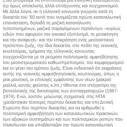
Εδώ μπορούμε να εντοπίσουμε μια ελληνική ιδιαιτερότητα,
όχι όμως απόκλισης αλλά επιτάχυνσης και συγχρονισμού.
Με άλλα λόγια, αν η ελληνική κοινωνία γνώρισε κατά τη
δεκαετία του ’60 αυτό που ονομάζεται πρώτη καταναλωτική
επανάσταση, δηλαδή τη μαζική κατανάλωση
τυποποιημένων, μαζικά παραγόμενων προϊόντων –κυρίως
ειδών που αφορούν τον οικιακό εξοπλισμό, τη μετακίνηση
και την αναψυχή– και την επικράτηση ενός μεσοαστικού
προτύπου ζωής, την ίδια δεκαετία, στο πεδίο της νεανικής
κουλτούρας, τμήματα της ελληνικής κοινωνίας
συγχρονίζονται με τα ρεύματα πολιτισμικής αμφισβήτησης
του μεσοστρωματικού καθωσπρεπισμού, του κομφορμισμού
και εν γένει του τρόπου ζωής. Είναι ενδεικτικό ότι εκφράσεις
αυτής της νεανικής αμφισβητησιακής κουλτούρας, όπως η
ροκ μουσική, οι επιλογές εμφάνισης των νέων (μακριά
μαλλιά, κοντές φούστες κ.λπ.) τίθενται στο στόχαστρο της
βιοπολιτικής της δικτατορίας των συνταγματαρχών (1967-
1974). Ενώ, λοιπόν, μιλώντας σχηματικά, στις ΗΠΑ
χρειάστηκαν τέσσερις περίπου δεκαετίες και στη Δυτική
Ευρώπη δύο περίπου δεκαετίες για να αρθρωθεί η
πολιτισμική αμφισβήτηση των καταναλωτικών πρακτικών,
των αξιακών συστημάτων και των πολιτισμικών ροπών που
πλαισίωναν και υποβάσταζαν την πρώτη καταναλωτική