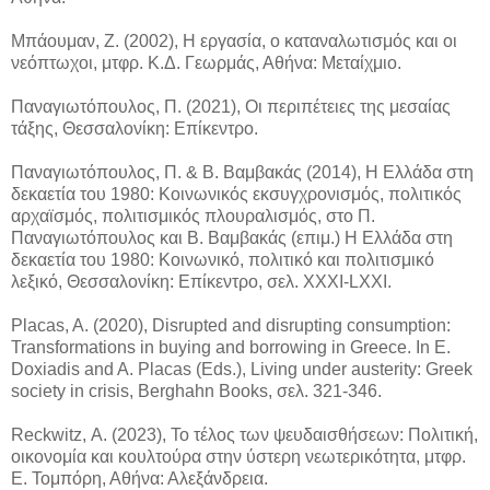
Μπάουμαν, Ζ. (2002), Η εργασία, ο καταναλωτισμός και οι
νεόπτωχοι, μτφρ. Κ.Δ. Γεωρμάς, Αθήνα: Μεταίχμιο.
Παναγιωτόπουλος, Π. (2021), Οι περιπέτειες της μεσαίας
τάξης, Θεσσαλονίκη: Επίκεντρο.
Παναγιωτόπουλος, Π. & Β. Βαμβακάς (2014), Η Ελλάδα στη
δεκαετία του 1980: Κοινωνικός εκσυγχρονισμός, πολιτικός
αρχαϊσμός, πολιτισμικός πλουραλισμός, στο Π.
Παναγιωτόπουλος και Β. Βαμβακάς (επιμ.) Η Ελλάδα στη
δεκαετία του 1980: Κοινωνικό, πολιτικό και πολιτισμικό
λεξικό, Θεσσαλονίκη: Επίκεντρο, σελ. XXXI-LXXI.
Placas, A. (2020), Disrupted and disrupting consumption:
Transformations in buying and borrowing in Greece. In E.
Doxiadis and A. Placas (Eds.), Living under austerity: Greek
society in crisis, Berghahn Books, σελ. 321-346.
Reckwitz, Α. (2023), Το τέλος των ψευδαισθήσεων: Πολιτική,
οικονομία και κουλτούρα στην ύστερη νεωτερικότητα, μτφρ.
Ε. Τομπόρη, Αθήνα: Αλεξάνδρεια.