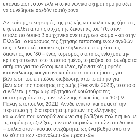
επανάσταση, στον ελληνικό κοινωνικό σχηματισμό μοιάζει
να συνέβησαν σχεδόν ταυτόχρονα.
Αν, επίσης, ο κορεσμός της μαζικής καταναλωτικής ζήτησης
είχε επέλθει από τις αρχές της δεκαετίας του ’70, στον
υπόλοιπο δυτικό βιομηχανικά ανεπτυγμένο κόσμο –και στην
Ελλάδα– ο κορεσμός της ζήτησης τυποποιημένων αγαθών
(λ.χ., ηλεκτρικές συσκευές) εκδηλώνεται στα μέσα της
δεκαετίας του ’80 – ένας κορεσμός ο οποίος ενίσχυσε την
κριτική απέναντι στο τυποποιημένο, το μαζικό, και συνάμα τα
αιτήματα για πιο εξατομικευμένες, ηδονιστικές μορφές
κατανάλωσης και για αντικατάσταση του αιτήματος για
βελτίωση του επιπέδου διαβίωσης από το αίτημα για
βελτίωση της ποιότητας της ζωής (Reckwitz 2023), το οποίο
συνδέεται με την αμφισβητησιακή κουλτούρα της
αυτοπραγμάτωσης των τελών της δεκαετίας του ’60 (βλ.
Παναγιωτόπουλος 2021). Αναδεικνύεται και σε αυτή την
περίπτωση η ιδιαιτερότητα τμημάτων της ελληνικής
κοινωνίας που κατορθώνουν να συμβαδίζουν πολιτισμικά με
τις ευρύτερες εξελίξεις των πολιτισμικών ροπών στο δυτικό
–τουλάχιστον– κόσμο, ανεξάρτητα, ως ένα βαθμό από την
υλικότητα των καταναλωτικών πρακτικών.