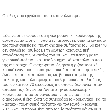
Οι αξίες που εργαλειοποιεί ο καταναλωτισμός
Εδώ να σημειώσουμε ότι η νεο-ρομαντική κουλτούρα της
αυτοπραγμάτωσης, η οποία ενημέρωσε κρίσιμα τα κινήματα
της πολιτισμικής και πολιτικής αμφισβήτησης του ’60 και ’70,
δεν συνδέεται ευθέως με τη δεύτερη καταναλωτική
επανάσταση της δεκαετίας του ’80 και μετέπειτα ή με τον
γνωσιακό-πολιτισμικό, μεταβιομηχανικό καπιταλισμό που
της αντιστοιχεί. Ο αναχωρητισμός ή/και η ριζοσπαστική
κριτική έναντι του μεσοστρωματικού προτύπου της «καλής
ζωής» και του καπιταλισμού, ως βασικά στοιχεία της
πολιτικής και πολιτισμικής αμφισβητησιακής κουλτούρας
του ’60 και του ’70 (εκφάνσεις της οποίας δεν συνέπιπταν
απαραίτητα), δεν εντοπίζονται στην υστερονεοτερική
κουλτούρα της αυτοπραγμάτωσης, όπως αυτή έχει
διαμορφωθεί έτσι ώστε να συγκεράζει το «ρομαντικό» και το
«αστικό» πολιτισμικό πρότυπο για τον εαυτό (Reckwitz
2023) και να προωθείται από το νέο πρότυπο μάνατζμεντ