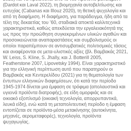
(Dardot και Laval 2022), τη βιομηχανία αυτοβελτίωσης και
ευτυχίας (Cabanas και Illouz 2020), τη θετική ψυχολογία και
από τη διαφήμιση. Η διαφήμιση, για παράδειγμα, ήδη από τα
τέλη της δεκαετίας του ’60, σταδιακά αποκτά καλλιτεχνικά
χαρακτηριστικά, καθώς απεκδύεται την εργαλειακότητά της
ως προς την προώθηση συγκεκριμένων υλικών αγαθών και
προσοικειώνεται αναπαραστάσεις και συμβολισμούς οι
οποίοι παραπέμπουν σε αντισυμβατικές πολιτισμικές τάσεις
και αναφέρονται σε μετα-υλιστικές αξίες (βλ. Βαμβακάς 2021,
W. Leiss, S. Kline, S. Jhally, και J. Botterill 2005,
Featherstone 2007, Lipovetsky 1994). Είναι χαρακτηριστικό
για την ελληνική περίπτωση αυτό που παρατηρούν οι
Βαμβακάς και Κεντερελίδου (2021) για τη θεματολογία των
έντυπων ελληνικών διαφημίσεων, ότι κατά την περίοδο
1945-1974 δίνεται μια έμφαση σε τρόφιμα (απολαυστικά και
υγιεινά προϊόντα διατροφής), σε είδη ομορφιάς και σε
οικιακό εξοπλισμό (οικιακή τεχνολογία, απορρυπαντικά,
λευκά είδη), ενώ κατά τη μεταπολιτευτική περίοδο η έμφαση
εντοπίζεται σε προϊόντα-μέσα μετακίνησης (αυτοκίνητα,
μηχανές, αερομεταφορές), τεχνολογία, προϊόντα
ψυχαγωγίας.