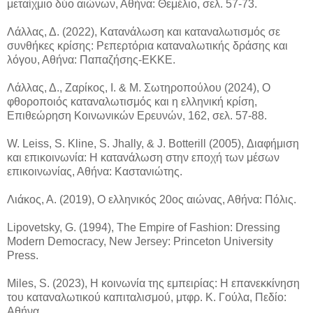
μεταίχμιο δύο αιώνων, Αθήνα: Θεμέλιο, σελ. 57-73.
Λάλλας, Δ. (2022), Κατανάλωση και καταναλωτισμός σε
συνθήκες κρίσης: Ρεπερτόρια καταναλωτικής δράσης και
λόγου, Αθήνα: Παπαζήσης-ΕΚΚΕ.
Λάλλας, Δ., Ζαρίκος, Ι. & Μ. Σωτηροπούλου (2024), Ο
φθοροποιός καταναλωτισμός και η ελληνική κρίση,
Επιθεώρηση Κοινωνικών Ερευνών, 162, σελ. 57-88.
W. Leiss, S. Kline, S. Jhally, & J. Botterill (2005), Διαφήμιση
και επικοινωνία: Η κατανάλωση στην εποχή των μέσων
επικοινωνίας, Αθήνα: Καστανιώτης.
Λιάκος, Α. (2019), Ο ελληνικός 20ος αιώνας, Αθήνα: Πόλις.
Lipovetsky, G. (1994), The Empire of Fashion: Dressing
Modern Democracy, New Jersey: Princeton University
Press.
Miles, S. (2023), Η κοινωνία της εμπειρίας: Η επανεκκίνηση
του καταναλωτικού καπιταλισμού, μτφρ. Κ. Γούλα, Πεδίο:
Αθήνα.