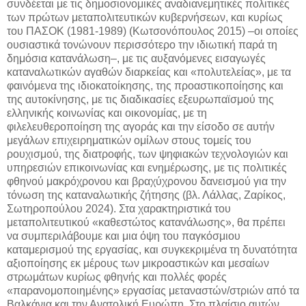
συνδέεται με τις δημοσιονομικές αναδιανεμητικές πολιτικές
των πρώτων μεταπολιτευτικών κυβερνήσεων, και κυρίως
του ΠΑΣΟΚ (1981-1989) (Κωτσονόπουλος 2015) –οι οποίες
ουσιαστικά τονώνουν περισσότερο την ιδιωτική παρά τη
δημόσια κατανάλωση–, με τις αυξανόμενες εισαγωγές
καταναλωτικών αγαθών διαρκείας και «πολυτελείας», με τα
φαινόμενα της ιδιοκατοίκησης, της προαστικοποίησης και
της αυτοκίνησης, με τις διαδικασίες εξευρωπαϊσμού της
ελληνικής κοινωνίας και οικονομίας, με τη
φιλελευθεροποίηση της αγοράς και την είσοδο σε αυτήν
μεγάλων επιχειρηματικών ομίλων στους τομείς του
ρουχισμού, της διατροφής, των ψηφιακών τεχνολογιών και
υπηρεσιών επικοινωνίας και ενημέρωσης, με τις πολιτικές
φθηνού μακρόχρονου και βραχύχρονου δανεισμού για την
τόνωση της καταναλωτικής ζήτησης (βλ. Λάλλας, Ζαρίκος,
Σωτηροπούλου 2024). Στα χαρακτηριστικά του
μεταπολιτευτικού «καθεστώτος κατανάλωσης», θα πρέπει
να συμπεριλάβουμε και μια όψη του παγκόσμιου
καταμερισμού της εργασίας, και συγκεκριμένα τη δυνατότητα
αξιοποίησης εκ μέρους των μικροαστικών και μεσαίων
στρωμάτων κυρίως φθηνής και πολλές φορές
«παρανομοποιημένης» εργασίας μεταναστών/στριών από τα
Βαλκάνια και την Ανατολική Ευρώπη. Στο πλαίσιο αυτών