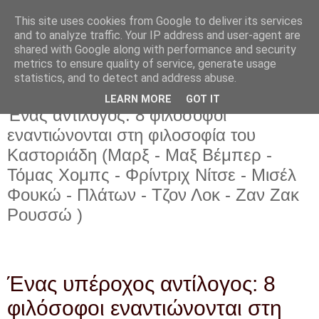
This site uses cookies from Google to deliver its services
and to analyze traffic. Your IP address and user-agent are
shared with Google along with performance and security
metrics to ensure quality of service, generate usage
statistics, and to detect and address abuse.
LEARN MORE
GOT IT
Πέμπτη 17 Οκτωβρίου 2024
Ένας αντίλογος: 8 φιλόσοφοι
εναντιώνονται στη φιλοσοφία του
Καστοριάδη (Μαρξ - Μαξ Βέμπερ -
Τόμας Χομπς - Φρίντριχ Νίτσε - Μισέλ
Φουκώ - Πλάτων - Τζον Λοκ - Ζαν Ζακ
Ρουσσώ )
Ένας υπέροχος αντίλογος: 8
φιλόσοφοι εναντιώνονται στη