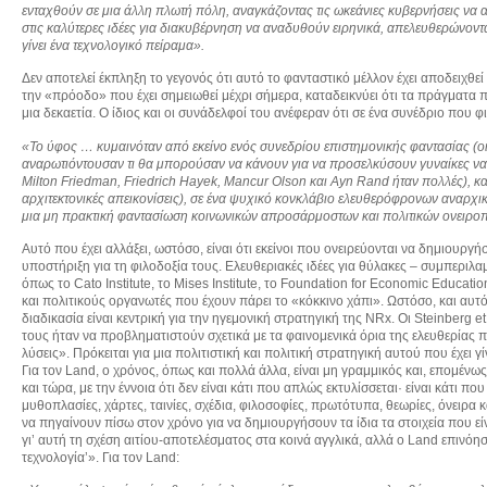
ενταχθούν σε μια άλλη πλωτή πόλη, αναγκάζοντας τις ωκεάνιες κυβερνήσεις να 
στις καλύτερες ιδέες για διακυβέρνηση να αναδυθούν ειρηνικά, απελευθερώνον
γίνει ένα τεχνολογικό πείραμα».
Δεν αποτελεί έκπληξη το γεγονός ότι αυτό το φανταστικό μέλλον έχει αποδειχθ
την «πρόοδο» που έχει σημειωθεί μέχρι σήμερα, καταδεικνύει ότι τα πράγματα 
μια δεκαετία. Ο ίδιος και οι συνάδελφοί του ανέφεραν ότι σε ένα συνέδριο που φ
«Το ύφος … κυμαινόταν από εκείνο ενός συνεδρίου επιστημονικής φαντασίας (ο
αναρωτιόντουσαν τι θα μπορούσαν να κάνουν για να προσελκύσουν γυναίκες να
Milton
Friedman
, Friedrich
Hayek
, Mancur
Olson
και Ayn
Rand
ήταν πολλές), κ
αρχιτεκτονικές απεικονίσεις), σε ένα ψυχικό κονκλάβιο ελευθερόφρονων αναρχ
μια μη πρακτική φαντασίωση κοινωνικών απροσάρμοστων και πολιτικών ονειροπ
Αυτό που έχει αλλάξει, ωστόσο, είναι ότι εκείνοι που ονειρεύονται να δημιουργή
υποστήριξη για τη φιλοδοξία τους. Ελευθεριακές ιδέες για θύλακες – συμπεριλα
όπως το Cato Institute, το Mises Institute, το Foundation for Economic Educati
και πολιτικούς οργανωτές που έχουν πάρει το «κόκκινο χάπι». Ωστόσο, και αυτό ε
διαδικασία είναι κεντρική για την ηγεμονική στρατηγική της NRx. Οι Steinberg
τους ήταν να προβληματιστούν σχετικά με τα φαινομενικά όρια της ελευθερίας π
λύσεις». Πρόκειται για μια πολιτιστική και πολιτική στρατηγική αυτού που έχει 
Για τον Land, ο χρόνος, όπως και πολλά άλλα, είναι μη γραμμικός και, επομένως
και τώρα, με την έννοια ότι δεν είναι κάτι που απλώς εκτυλίσσεται· είναι κάτι 
μυθοπλασίες, χάρτες, ταινίες, σχέδια, φιλοσοφίες, πρωτότυπα, θεωρίες, όνειρα 
να πηγαίνουν πίσω στον χρόνο για να δημιουργήσουν τα ίδια τα στοιχεία που εί
γι’ αυτή τη σχέση αιτίου-αποτελέσματος στα κοινά αγγλικά, αλλά ο Land επινόησε
τεχνολογία’». Για τον Land: