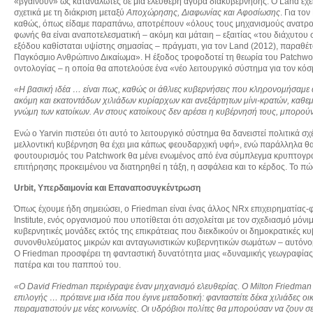
«βγαίνουν» ως καταναλωτές σε μια ελεύθερη αγορά διακυβέρνησης. Ο Land έχει 
σχετικά με τη διάκριση μεταξύ
Αποχώρησης, Διαφωνίας και Αφοσίωσης
. Για το
καθώς, όπως είδαμε παραπάνω, αποτρέπουν «όλους τους μηχανισμούς ανατροφ
φωνής θα είναι αναποτελεσματική – ακόμη και μάταιη – εξαιτίας «του διάχυτου
εξόδου καθίσταται υψίστης σημασίας – πράγματι, για τον Land (2012), παραθέτο
Παγκόσμιο Ανθρώπινο Δικαίωμα». Η έξοδος τροφοδοτεί τη θεωρία του Patchwor
οντολογίας – η οποία θα αποτελούσε ένα «νέο λειτουργικό σύστημα για τον κόσ
«Η βασική ιδέα … είναι πως, καθώς οι άθλιες κυβερνήσεις που κληρονομήσαμε α
ακόμη και εκατοντάδων χιλιάδων κυρίαρχων και ανεξάρτητων μίνι-κρατών, καθεμ
γνώμη των κατοίκων. Αν στους κατοίκους δεν αρέσει η κυβέρνησή τους, μπορούν 
Ενώ ο Yarvin πιστεύει ότι αυτό το λειτουργικό σύστημα θα δανειστεί πολιτικά σ
μελλοντική κυβέρνηση θα έχει μια κάπως φεουδαρχική υφή», ενώ παράλληλα θα ε
φουτουρισμός του Patchwork θα μένει ενωμένος από ένα σύμπλεγμα κρυπτογραφι
επιτήρησης προκειμένου να διατηρηθεί η τάξη, η ασφάλεια και το κέρδος. Το πώς
Urbit
, Υπερδαιμονία και Επαναποσυγκέντρωση
Όπως έχουμε ήδη σημειώσει, ο Friedman είναι ένας άλλος NRx επιχειρηματίας-
Institute, ενός οργανισμού που υποτίθεται ότι ασχολείται με τον σχεδιασμό μ
κυβερνητικές μονάδες εκτός της επικράτειας που διεκδικούν οι δημοκρατικές 
συνονθυλεύματος μικρών και ανταγωνιστικών κυβερνητικών σωμάτων – αυτόνομες 
Ο Friedman προσφέρει τη φανταστική δυνατότητα μιας «δυναμικής γεωγραφίας» 
πατέρα και του παππού του.
«Ο David Friedman περιέγραψε έναν μηχανισμό ελευθερίας. Ο Milton Friedman υ
επιλογής … πρότεινε μια ιδέα που έγινε μεταδοτική: φανταστείτε δέκα χιλιάδες 
πειραματιστούν με νέες κοινωνίες. Οι υδρόβιοι πολίτες θα μπορούσαν να ζουν