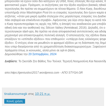
μπορούσαν να έχουν όσοι δεν κατέχουν γη Urbit, ποιες επιλογές θα είχε κανείς 
φανταστικό χώρο. Πράγματι, οι συζητήσεις για την έξοδο αγγίζουν βασικές ηθικές
τεχνολογίας θα πρέπει να συμμετέχουν σε τέτοια θέματα. Ο Alex Karp, διευθύνων
υποστήριξε στην
Washington
Post
ότι οι εταιρείες τεχνολογίας δεν έχουν καμί
ατζέντας: «όταν μια μικρή ομάδα στελεχών στις μεγαλύτερες εταιρείες του Διαδι
πάει σοβαρά και επικίνδυνα στραβά». Αφήνοντας για λίγο στην άκρη το κατά πό
ο Karp προσυπογράφει τις αρχές της NRx, η άποψή του αναδεικνύει μια υποβό
ηθική όσο και την αισθητική της Silicon Valley (Armistead, 2016). Δηλαδή, ότι 
τεχνολογικών start-ups, θα πρέπει να είναι αποφασιστικά αντιπολιτικός και αδ
μηχανισμό για αποκεντρωμένη πολιτική αλλαγή. Ο απολογητής της εξόδου Balaji
επιλέξουν το «επίπεδο εξόδου» που επιθυμούν: «υπάρχει ένας ολόκληρος ψηφι
έξοδο». Ο στόχος είναι να μειωθούν οι φραγμοί εξόδου με τη διάσπαση της δη
που υπερ-διεγείρονται από τη χρηματοδότηση δισεκατομμυριούχων. Ξεφεύγοντας
πράγματα όπως οι κοινωνίες, αλλά μόνο σε opt-in βάση.
Δημοσιεύθηκε την
20 Σεπτεμβρίου, 2024
Διαβάστε
: Το Σκοτάδι Στο Βάθος Του Τούνελ: Τεχνητή Νοημοσύνη Και Νεοαντί
απο:https://geniusloci2017.wordpress.com - ΑΠΟ STYGA.GR
tinakanoumegk
στις
10:21 π.μ.
Κοινή χρήση