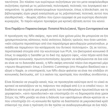
ταυτότητα. Στο πλαίσιο των ευρύτερων συζητήσεων για τον μετα-νεοφιλελευθερι
συζητήσεις σχετικά με τις μελλοντικές πολιτισμικές πολιτικές του λογισμικού κ
νοημοσύνη· τη χρήση αποκεντρωμένων τεχνολογιών, όπως η blockchain, για τη δ
βιβλιογραφίες είχαν μικρή ενασχόληση με τις ριζοσπαστικές πολιτικές αυτού π
ελευθεριστικές – θεωρίες εξόδου που έχουν εγγραφεί σε μια ευρύτερη ιδεολογία
κυριαρχίας. Το παρόν κείμενο προσφέρει μια κριτική εξέταση αυτού του κενού.
Ένα Παράξενο Παρασκεύασμα: Ποταποί Ντελεζιανοί, Τέχνο-Συντηρητικοί και
Η προσέγγιση της NRx σκέψης, πριν από λίγα χρόνια μόλις θα μπορούσε να ήτα
χρησιμοποιώντας κάποιους πολύ ανόητους δεξιούς τρελούς που ήταν ωστόσο 
«κάτι ελάχιστα περισσότερο από ένα παραλήρημα φεουδαρχών μισογύνηδων, ρα
reddits και περιμένουν την κατάρρευση του δυτικού πολιτισμού». Ως εκ τούτου
περιστασιακά στοιχεία από την κουλτούρα των PUA, τον βικτοριανό κοινωνικό δ
όπως το εκφράζει η Sandifer με το δικό της αμίμητο ύφος, «όλα πήγαν κατά διαό
πειράματα κοινωνικής πρωτοτυποποίησης άρχισαν να εκδηλώνονται σε ένα ολό
αν είναι να το διανοηθεί κανείς, η NRx σκέψη αποτελεί πλέον ένα σημαντικό μ
«πρωτο-θεωρητικοί» όπως ο Dominic Cummings (στο Ηνωμένο Βασίλειο) και ο 
εξηγεί ο Nagle, οι υποστηρικτές των NRx ιδεών φαίνεται να είναι πιο επιδέξιοι
κοινωνικής δικτύωσης, απ’ ό,τι εκείνοι της αριστεράς που συνήθως συνδέονται μ
Είναι δύσκολο να γνωρίζει κανείς πώς να προσεγγίσει καλύτερα αυτό το υλικό αν
κριτικοί να καταλήξουν να τις παίρνουν πιο σοβαρά από ό,τι οι οπαδοί τους». Ι
διαδίκτυο και συχνά σε μια μορφή εκτός των συνηθισμένων πρωτοκόλλων και της
χειραφετικό», «αντι-προοδευτικό» και υποστηρίζει ότι «η δημοκρατία είναι χρε
Στόχος της NRx μοιάζει να είναι η διάλυση των υφιστάμενων εθνών-κρατών σε «
που υποστηρίζει ότι «η κοινωνία θα πρέπει να διασπαστεί σε μικροσκοπικά κρά
επίκεντρό της είναι η πρόταση ότι θα πρέπει να αναδιοργανωθούμε σε ένα πάζ