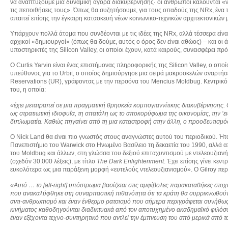
να αναπτύξουμε μια δυναμική αγορά διακυβέρνησης· οι άνθρωποι καλούνται «να 
τις πεποιθήσεις τους». Όπως θα συζητήσουμε, για τους οπαδούς της NRx, ένα τ
απαιτεί επίσης την έγκαιρη κατασκευή νέων κοινωνικο-τεχνικών αρχιτεκτονικών 
Υπάρχουν πολλά άτομα που συνδέονται με τις ιδέες της NRx, αλλά τέσσερα είναι
αρχικοί «δημιουργοί» (όπως θα δούμε, αυτός ο όρος δεν είναι αθώος) – και οι άλλ
υποστηρικτές της Silicon Valley, οι οποίοι έχουν, κατά καιρούς, συνεισφέρει π
Ο Curtis Yarvin είναι ένας επιστήμονας πληροφορικής της Silicon Valley, ο ο
υπεύθυνος για το Urbit, ο οποίος δημιούργησε μια σειρά μακροσκελών αναρτήσε
Reservations (UR), γράφοντας με την περσόνα του Mencius Moldbug. Κεντρικό 
του, η οποία:
«έχει μετατραπεί σε μια πραγματική θρησκεία κομπογιαννίτικης διακυβέρνησης. Οι 
ως στρατιωτική ιδιοφυΐα, τη σπατάλη ως το αποκορύφωμα της οικονομίας, την ‘ε
διπλωματία. Καθώς πηγαίνει από τη μια καταστροφή στην άλλη, ο προοδευτισμός δ
Ο Nick Land θα είναι πιο γνωστός στους αναγνώστες αυτού του περιοδικού. Ήτ
Πανεπιστήμιο του Warwick στο Ηνωμένο Βασίλειο τη δεκαετία του 1990, αλλά α
του Moldbug και άλλων, στη γλώσσα του δεξιού επιταχυντισμού με ντελεουζιανή
(σχεδόν 30.000 λέξεις), με τίτλο
The
Dark
Enlightenment
. Έχει επίσης γίνει κε
ευκολότερα ως μια παράξενη μορφή «ευτελούς ντελεουζιανισμού». Ο Gilroy περι
«Αυτό … το [alt
-right
] υπόστρωμα βασίζεται στις αμφίβολες παρακαταθήκες στο
που ανακαλύφθηκε στη συναρπαστική πιθανότητα ότι τα κράτη θα συρρικνωθούν στ
αντι-ανθρωπισμό και έναν ένθερμο ρατσισμό που σήμερα περιγράφεται συνήθως κ
κινήματος καθοδηγούνται διαδικτυακά από τον αποτυχημένο ακαδημαϊκό φιλόσ
έναν εξέχοντα τεχνο-συντηρητικό που αντλεί την έμπνευση του από μερικά από 