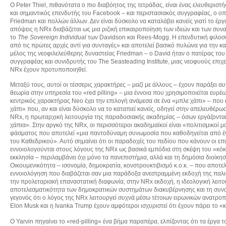
Ο Peter Thiel, πιθανότατα ο πιο διαβόητος της τετράδας, είναι ένας ελευθεριστ
και σημαντικός επενδυτής του Facebook – και περιστασιακός συγγραφέας, ο οποί
Friedman και πολλών άλλων. Δεν είναι δύσκολο να καταλάβει κανείς γιατί το έργ
απόψεις η NRx διαβάζεται ως μια ριζική επικαιροποίηση των ιδεών και των συνα
το
The
Sovereign
Individual
των Davidson και Rees-Mogg. Η επενδυτική φιλοσοφί
από τις πρώτες αρχές αντί για συνταγές» και αποτελεί βασικό πυλώνα για την κ
μέλος της νεοφιλελεύθερης δυναστείας Friedman – ο David ήταν ο πατέρας του 
συγγραφέας και συνιδρυτής του The Seasteading Institute, μιας νεοφυούς επιχε
NRx έχουν προτυποποιηθεί.
Μεταξύ τους, αυτοί οι τέσσερις χαρακτήρες – μαζί με άλλους – έχουν παράξει αυ
θεωρία στην υπηρεσία του «red pilling» – μια έννοια που χρησιμοποιείται ευρέω
κεντρικός χαρακτήρας Neo έχει την επιλογή ανάμεσα σε ένα «μπλε χάπι» – που εί
χάπι» που, αν και είναι δύσκολο να το καταπιεί κανείς, οδηγεί στην απελευθέρω
NRx, η πρωταρχική λειτουργία της παραδοσιακής ακαδημίας – όσων εργάζονται στι
χάπια». Στην αργκό της NRx, οι περισσότεροι ακαδημαϊκοί είναι «πολιτισμικοί 
φάσματος που αποτελεί «μια παντοδύναμη συνωμοσία που καθοδηγείται από 
του Καθεδρικού». Αυτό σημαίνει ότι οι παραδοχές του πεδίου που κάνουν οι επι
εννοιολογούνται στους λόγους της NRx ως βασικά εμπόδια στη σκέψη του «κόκκ
εκκλησία – περιλαμβάνει όχι μόνο τα πανεπιστήμια, αλλά και τη δημόσια διοίκ
Οικουμενικότητα – ισονομία, δημοκρατία, κονστρουκτιβισμό κ.ο.κ. – που αποτελ
εννοιολόγηση που διαβάζεται σαν μια παράδοξα ανεστραμμένη εκδοχή της παλιά
την προλεταριακή επαναστατική διαφωνία, στην NRx εκδοχή, η ιδεολογική λειτου
αποτελεσματικότητα των δημοκρατικών συστημάτων διακυβέρνησης και τη συν
γεγονός ότι ο λόγος της NRx λειτουργεί συχνά μέσω τέτοιων ειρωνικών ανατροπ
Elon Musk και η Ivanka Trump έχουν αμφότεροι ισχυριστεί ότι έχουν πάρει το «κ
Ο Yarvin πηγαίνει το «red-pilling» ένα βήμα παραπέρα, ελπίζοντας ότι τα έργ