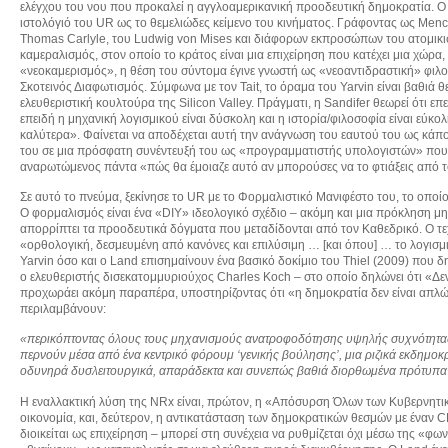
ελέγχου του νου που προκαλεί η αγγλοαμερικανική προοδευτική δημοκρατία. Ο 
ιστολόγιό του UR ως το θεμελιώδες κείμενο του κινήματος. Γράφοντας ως Menc
Thomas Carlyle, του Ludwig von Mises και διάφορων εκπροσώπων του ατομικιστ
καμεραλισμός, στον οποίο το κράτος είναι μια επιχείρηση που κατέχει μια χώρα,
«νεοκαμερισμός», η θέση του σύντομα έγινε γνωστή ως «νεοαντιδραστική» φιλο
Σκοτεινός Διαφωτισμός. Σύμφωνα με τον Tait, το όραμα του Yarvin είναι βαθιά 
ελευθεριστική κουλτούρα της Silicon Valley. Πράγματι, η Sandifer θεωρεί ότι ε
επειδή η μηχανική λογισμικού είναι δύσκολη και η ιστορία/φιλοσοφία είναι εύκο
καλύτερα». Φαίνεται να αποδέχεται αυτή την ανάγνωση του εαυτού του ως κάπο
του σε μια πρόσφατη συνέντευξή του ως «προγραμματιστής υπολογιστών» που 
αναρωτώμενος πάντα «πώς θα έμοιαζε αυτό αν μπορούσες να το φτιάξεις από τ
Σε αυτό το πνεύμα, ξεκίνησε το UR με το Φορμαλιστικό Μανιφέστο του, το οποίο
Ο φορμαλισμός είναι ένα «DIY» ιδεολογικό σχέδιο – ακόμη και μια πρόκληση μηχ
απορρίπτει τα προοδευτικά δόγματα που μεταδίδονται από τον Καθεδρικό. Ο τε
«ορθολογική, δεσμευμένη από κανόνες και επιλύσιμη … [και όπου] … το λογισμικ
Yarvin όσο και ο Land επισημαίνουν ένα βασικό δοκίμιο του Thiel (2009) που 
ο ελευθεριστής δισεκατομμυριούχος Charles Koch – στο οποίο δηλώνει ότι «Δεν
προχωράει ακόμη παραπέρα, υποστηρίζοντας ότι «η δημοκρατία δεν είναι απλώς κ
περιλαμβάνουν:
«περικόπτοντας όλους τους μηχανισμούς ανατροφοδότησης υψηλής συχνότητας 
περνούν μέσα από ένα κεντρικό φόρουμ ‘γενικής βούλησης’, μια ριζικά εκδημοκ
οδυνηρά δυσλειτουργικά, απαράδεκτα και συνεπώς βαθιά διορθωμένα πρότυπα σ
Η εναλλακτική λύση της NRx είναι, πρώτον, η «Απόσυρση Όλων των Κυβερνητι
οικονομία, και, δεύτερον, η αντικατάσταση των δημοκρατικών θεσμών με έναν C
διοικείται ως επιχείρηση – μπορεί στη συνέχεια να ρυθμίζεται όχι μέσω της «φ