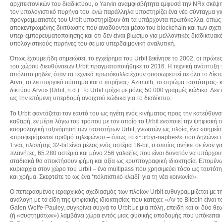
αρχιτεκτονικών του διαδικτύου, ο Yarvin αναμφισβήτητα εμφυσά την NRx σκέψη
τον υπολογιστικό πυρήνα του, ενώ παράλληλα υποστηρίζει ένα νέο σύνταγμα για 
προγραμματιστές του Urbit υποστηρίζουν ότι τα υπάρχοντα πρωτόκολλα, όπως τ
αποκεντρωμένης δικτύωσης που αναδύονται μέσω του blockchain και των σχετικ
υπερ-εμπορευματοποίησης και ότι δεν είναι βιώσιμο για μελλοντικές διαδικτυακ
υπολογιστικούς πυρήνες του σε μια υπερδαιμονική αναλυτική.
Όπως έχουμε ήδη σημειώσει, το εγχείρημα του Urbit ξεκίνησε το 2002, οι πρώ
του χώρου διευθύνσεων Urbit πραγματοποιήθηκε το 2016. Η τεχνική ανάπτυξη το
απόλυτο μηδέν, όταν τα τεχνικά πρωτόκολλα έχουν συσσωρευτεί σε όλο το δίκτυο
Arvo, το λειτουργικό σύστημα και ο πυρήνας· Azimuth, το στρώμα ταυτότητας
δικτύου Arvo» (Urbit, n.d.). Το Urbit τρέχει με μόλις 50.000 γραμμές κώδικα. Δ
ως την επόμενη υπερδομή ανοιχτού κώδικα για το διαδίκτυο.
Το Urbit φαντάζεται τον εαυτό του ως ηγέτη ενός κινήματος προς την κατεύθυν
καθαρή, εν μέρει λόγω του τρόπου με τον οποίο το Urbit ενοποιεί την ψηφιακή τ
κοσμολογική ταξινόμηση των ταυτοτήτων Urbit, γνωστών ως πλοία, ένα «σημείο
«προφερόμενο» αριθμό τηλεφώνου – όπως το «~iirbyr-napbes\» που δηλώνει τόσο
Ένας πλανήτης 32-bit είναι μέλος ενός αστέρα 16-bit, ο οποίος ανήκει σε έναν 
πλανήτες, 65.280 αστέρια και μόνο 256 γαλαξίες που είναι δυνατόν να υπάρχουν 
σταδιακά θα αποκτήσουν φήμη και αξία ως κρυπτογραφική ιδιοκτησία. Επομένως
κυριαρχία στον χώρο του Urbit – ένα multipass που χρησιμεύει τόσο ως ταυτό
και χρήμα. Σκεφτείτε το ως ένα ‘πολιτιστικό κλειδί’ για τη νέα κοινωνία».
Ο πεπερασμένος ιεραρχικός σχεδιασμός των πλοίων Urbit ευθυγραμμίζεται με τη
ανάλογη με τα είδη της ψηφιακής ιδιοκτησίας που κατέχει: «Αν το Bitcoin είναι τ
Galen Wolfe-Pauley, συγκρίνει συχνά το Urbit με μια πόλη, επειδή και οι δύο
(ή «συστημάτων») λαμβάνει χώρα εντός μιας φυσικής υποδομής που υπόκειται σ