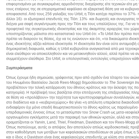
επιφορτισμένοι με συγκεκριμένες αρμοδιότητες διαχείρισης είτε τεχνικών είτε μη
τους εταίρους της σε επιχειρηματικό κεφάλαιο σε εξαιρετική θέση για να κυβερνο
αποφασιστεί. Από τους 256 γαλαξίες του Urbit, η Tlön κατέχει περίπου το 37%· η U
άλλοι 16)· οι εξωτερικοί επενδυτές της Tlön: 13%· και δωρητές και συνεργατες
δείχνει μια σαφή συγκέντρωση προς την Tlön και τους υπαλλήλους της. Για να 
προφητικό της συγκετρωτικής ιδιοκτησίας και της άκαμπτης ιεραρχίας του χώρου
υποστηρίζοντας μάλιστα στο καταστατικό του Urbit ότι: «Το Urbit δεν πρέπει ποτ
πρέπει να διαιρούν τις θέσεις, όχι να τις ενώνουν» και ότι, «τα δικαιώματα ιδιο
ένας ιδιοκτήτης αξίζει κάποια ιδιοκτησία. Η ιδιοκτησία δεν είναι ούτε ανταμοιβή
δημοκρατική διαφωνία, καθώς η Urbit κυβερνάται αναγκαστικά από μια τεχνοκρατ
είναι ελεύθεροι να αποκολληθούν και να μετακινηθούν αλλού, αλλά πρέπει να 
συμμετέχουν ελεύθερα. Στο Urbit, οι υπολογιστικές οντολογίες υπερισχύουν κάθε
Συμπεράσματα
Όπως έχουμε ήδη σημειώσει, γράφοντας πριν από σχεδόν ένα τέταρτο του αιών
του Ηνωμένου Βασιλείου Jacob Rees-Mogg) δημοσίευσαν το
The
Sovereign
In
προβλέπουν την τελική κατάρρευση του έθνους-κράτους και την έκλειψη της πολιτ
κατηγορία). Η πρόβλεψή τους βασίζεται στην επιτάχυνση της επεξεργασίας πλη
σε θέση να «προλάβουν» την ταχύτητα των κρυπτογραφημένων συναλλαγών, κα
στο διαδίκτυο και ο «κυβερνοχώρος» θα γίνει «η απόλυτη υπεράκτια δικαιοδοσί
ενδιαφέρον όχι μόνο επειδή θεωρητικοποιούν το έθνος-κράτος ως παραλυμένο α
υπερδαιμονικές έννοιες όπως το μετασύμπαν του
Snow
Crash
ως μετα-νεοφιλελ
οργανωμένου εγκλήματος μετά την παρακμή των εθνικών κρατών, αλλά και στην
οραματίζονται οι Yarvin, Land, Thiel, Friedman, Davidson και τον Rees-Mogg εί
Όπως πιστεύουμε, αυτές οι απόψεις δεν αποτελούν απλώς κερδοσκοπικές προβλέ
στην καθοδήγηση των μοτίβων των κεφαλαιακών επενδύσεων σε μέρη όπως η Si
και ο ίδιος ο Davidson είναι ένας κεφαλαιούχος επενδυτής με κλίση στο αποκαλ