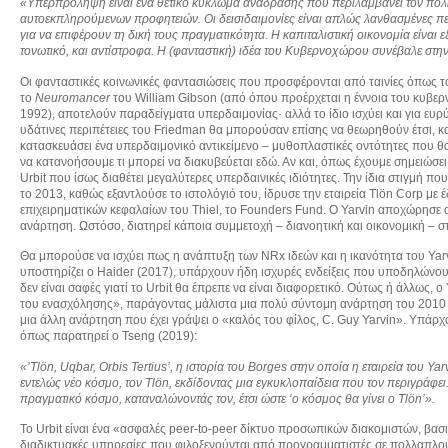
«Υπερπρόληψη είναι ένα θετικό κύκλωμα ανάδρασης που περιλαμβάνει τον πολιτι
αυτοεκπληρούμενων προφητειών. Οι δεισιδαιμονίες είναι απλώς λανθασμένες πεπ
για να επιφέρουν τη δική τους πραγματικότητα. Η καπιταλιστική οικονομία είναι
τονωτικό, και αντίστροφα. Η (φανταστική) ιδέα του Κυβερνοχώρου συνέβαλε στη
Οι φανταστικές κοινωνικές φαντασιώσεις που προσφέρονται από ταινίες όπως 
το
Neuromancer
του William Gibson (από όπου προέρχεται η έννοια του κυβερ
1992), αποτελούν παραδείγματα υπερδαιμονίας· αλλά το ίδιο ισχύει και για ευ
υδάτινες περιπέτειες του Friedman θα μπορούσαν επίσης να θεωρηθούν έτσι, κα
κατασκευάσει ένα υπερδαιμονικό αντικείμενο – μυθοπλαστικές οντότητες που θ
να κατανοήσουμε τι μπορεί να διακυβεύεται εδώ. Αν και, όπως έχουμε σημειώσει
Urbit που ίσως διαθέτει μεγαλύτερες υπερδαινικές ιδιότητες. Την ίδια στιγμή πο
το 2013, καθώς εξαντλούσε το ιστολόγιό του, ίδρυσε την εταιρεία Tlön Corp με
επιχειρηματικών κεφαλαίων του Thiel, το Founders Fund. Ο Yarvin αποχώρησε 
ανάρτηση. Ωστόσο, διατηρεί κάποια συμμετοχή – διανοητική και οικονομική – σ
Θα μπορούσε να ισχύει πως η ανάπτυξη των NRx ιδεών και η ικανότητα του Yar
υποστηρίζει ο Haider (2017), υπάρχουν ήδη ισχυρές ενδείξεις που υποδηλώνουν
δεν είναι σαφές γιατί το Urbit θα έπρεπε να είναι διαφορετικό. Ούτως ή άλλως, 
του ενασχόλησης», παράγοντας μάλιστα μια πολύ σύντομη ανάρτηση του 2010 
μια άλλη ανάρτηση που έχει γράψει ο «καλός του φίλος, C. Guy Yarvin». Υπάρχ
όπως παρατηρεί ο Tseng (2019):
«’Tl
ön
, Uqbar
, Orbis
Tertius
’, η ιστορία του Borges
στην οποία η εταιρεία του Yar
εντελώς νέο κόσμο, τον Tl
ön
, εκδίδοντας μια εγκυκλοπαίδεια που τον περιγράφε
πραγματικό κόσμο, καταναλώνοντάς τον, έτσι ώστε ‘ο κόσμος θα γίνει ο Tlön’».
Το Urbit είναι ένα «ασφαλές peer-to-peer δίκτυο προσωπικών διακομιστών, βα
διαδικτυακές υπηρεσίες που φιλοξενούνται από προγραμματιστές σε πολλαπλού