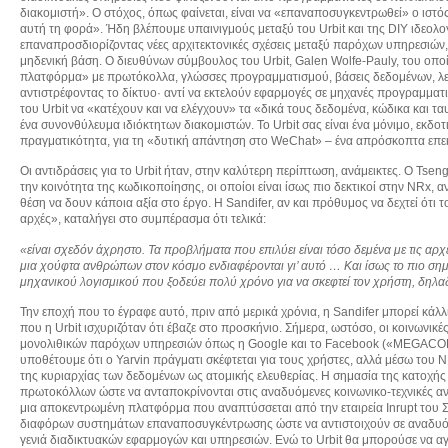
διακομιστή». Ο στόχος, όπως φαίνεται, είναι να «επαναποσυγκεντρωθεί» ο ιστός
αυτή τη φορά». Ήδη βλέπουμε υπαινιγμούς μεταξύ του Urbit και της DIY ιδε
επαναπροσδιορίζοντας νέες αρχιτεκτονικές σχέσεις μεταξύ παρόχων υπηρεσιών,
μηδενική βάση. Ο διευθύνων σύμβουλος του Urbit, Galen Wolfe-Pauly, του οποί
πλατφόρμα» με πρωτόκολλα, γλώσσες προγραμματισμού, βάσεις δεδομένων, λει
αντιστρέφοντας το δίκτυο· αντί να εκτελούν εφαρμογές σε μηχανές προγραμματισ
του Urbit να «κατέχουν και να ελέγχουν» τα «δικά τους δεδομένα, κώδικα και ταυ
ένα συνονθύλευμα ιδιόκτητων διακομιστών. Το Urbit σας είναι ένα μόνιμο, εκδο
πραγματικότητα, για τη «δυτική απάντηση στο WeChat» – ένα απρόσκοπτα επεκ
Οι αντιδράσεις για το Urbit ήταν, στην καλύτερη περίπτωση, ανάμεικτες. Ο Tsen
την κοινότητα της κωδικοποίησης, οι οποίοι είναι ίσως πιο δεκτικοί στην NRx, αν 
θέση να δουν κάποια αξία στο έργο. Η Sandifer, αν και πρόθυμος να δεχτεί ότι 
αρχές», καταλήγει στο συμπέρασμα ότι τελικά:
«είναι σχεδόν άχρηστο. Τα προβλήματα που επιλύει είναι τόσο δεμένα με τις αρχ
μια χούφτα ανθρώπων στον κόσμο ενδιαφέρονται γι’ αυτό … Και ίσως το πιο σημ
μηχανικού λογισμικού που ξοδεύει πολύ χρόνο για να σκεφτεί τον χρήστη, δηλαδ
Την εποχή που το έγραφε αυτό, πριν από μερικά χρόνια, η Sandifer μπορεί κάλλι
που η Urbit ισχυριζόταν ότι έβαζε στο προσκήνιο. Σήμερα, ωστόσο, οι κοινωνι
μονολιθικών παρόχων υπηρεσιών όπως η Google και το Facebook («MEGACORP»,
υποθέτουμε ότι ο Yarvin πράγματι σκέφτεται για τους χρήστες, αλλά μέσω του 
της κυριαρχίας των δεδομένων ως ατομικής ελευθερίας. Η σημασία της κατοχής
πρωτοκόλλων ώστε να ανταποκρίνονται στις αναδυόμενες κοινωνικο-τεχνικές ανά
μια αποκεντρωμένη πλατφόρμα που αναπτύσσεται από την εταιρεία Inrupt του 
διαφόρων συστημάτων επαναποσυγκέντρωσης ώστε να αντιστοιχούν σε αναδυόμε
γενιά διαδικτυακών εφαρμογών και υπηρεσιών. Ενώ το Urbit θα μπορούσε να