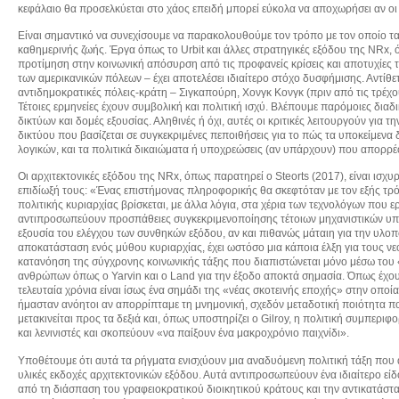
κεφάλαιο θα προσελκύεται στο χάος επειδή μπορεί εύκολα να αποχωρήσει αν οι
Είναι σημαντικό να συνεχίσουμε να παρακολουθούμε τον τρόπο με τον οποίο τα 
καθημερινής ζωής. Έργα όπως το Urbit και άλλες στρατηγικές εξόδου της NRx, 
προτίμηση στην κοινωνική απόσυρση από τις προφανείς κρίσεις και αποτυχίες 
των αμερικανικών πόλεων – έχει αποτελέσει ιδιαίτερο στόχο δυσφήμισης. Αντίθε
αντιδημοκρατικές πόλεις-κράτη – Σιγκαπούρη, Χονγκ Κονγκ (πριν από τις τρέχου
Τέτοιες ερμηνείες έχουν συμβολική και πολιτική ισχύ. Βλέπουμε παρόμοιες διαδ
δικτύων και δομές εξουσίας. Αληθινές ή όχι, αυτές οι κριτικές λειτουργούν γι
δικτύου που βασίζεται σε συγκεκριμένες πεποιθήσεις για το πώς τα υποκείμεν
λογικών, και τα πολιτικά δικαιώματα ή υποχρεώσεις (αν υπάρχουν) που απορρέ
Οι αρχιτεκτονικές εξόδου της NRx, όπως παρατηρεί ο Steorts (2017), είναι ισ
επιδίωξή τους: «Ένας επιστήμονας πληροφορικής θα σκεφτόταν με τον εξής τρό
πολιτικής κυριαρχίας βρίσκεται, με άλλα λόγια, στα χέρια των τεχνολόγων πο
αντιπροσωπεύουν προσπάθειες συγκεκριμενοποίησης τέτοιων μηχανιστικών υπο
εξουσία του ελέγχου των συνθηκών εξόδου, αν και πιθανώς μάταιη για την υλο
αποκατάσταση ενός μύθου κυριαρχίας, έχει ωστόσο μια κάποια έλξη για τους ν
κατανόηση της σύγχρονης κοινωνικής τάξης που διαπιστώνεται μόνο μέσω του
ανθρώπων όπως ο Yarvin και ο Land για την έξοδο αποκτά σημασία. Όπως έχουμε 
τελευταία χρόνια είναι ίσως ένα σημάδι της «νέας σκοτεινής εποχής» στην οπο
ήμασταν ανόητοι αν απορρίπταμε τη μνημονική, σχεδόν μεταδοτική ποιότητα π
μετακινείται προς τα δεξιά και, όπως υποστηρίζει ο Gilroy, η πολιτική συμπερι
και λενινιστές και σκοπεύουν «να παίξουν ένα μακροχρόνιο παιχνίδι».
Υποθέτουμε ότι αυτά τα ρήγματα ενισχύουν μια αναδυόμενη πολιτική τάξη που α
υλικές εκδοχές αρχιτεκτονικών εξόδου. Αυτά αντιπροσωπεύουν ένα ιδιαίτερο είδ
από τη διάσπαση του γραφειοκρατικού διοικητικού κράτους και την αντικατάστα