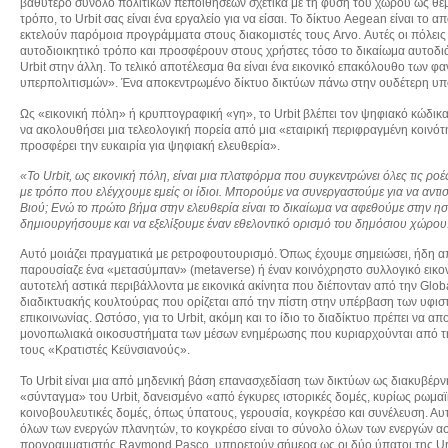
βαθύτερο σύνολο πολιτικών πεποιθήσεων σχετικά με τη φύση του χώρου ως θεμελι
τρόπο, το Urbit σας είναι ένα εργαλείο για να είσαι. Το δίκτυο Aegean είναι 
εκτελούν παρόμοια προγράμματα στους διακομιστές τους Arvo. Αυτές οι πόλεις
αυτοδιοικητικό τρόπο και προσφέρουν στους χρήστες τόσο το δικαίωμα αυτοδιά
Urbit στην άλλη. Το τελικό αποτέλεσμα θα είναι ένα εικονικό επακόλουθο των
υπερπολιτισμών». Ένα αποκεντρωμένο δίκτυο δικτύων πάνω στην ουδέτερη υπο
Ως «εικονική πόλη» ή κρυπτογραφική «γη», το Urbit βλέπει τον ψηφιακό κώδικα
να ακολουθήσει μια τελεολογική πορεία από μια «εταιρική περιφραγμένη κοιν
προσφέρει την ευκαιρία για ψηφιακή ελευθερία».
«Το Urbit
, ως εικονική πόλη, είναι μια πλατφόρμα που συγκεντρώνει όλες τις ρ
με τρόπο που ελέγχουμε εμείς οι ίδιοι. Μπορούμε να συνεργαστούμε για να αν
Βιού; Ενώ το πρώτο βήμα στην ελευθερία είναι το δικαίωμα να αφεθούμε στην ησ
δημιουργήσουμε και να εξελίξουμε έναν εθελοντικό ορισμό του δημόσιου χώρου. 
Αυτό μοιάζει πραγματικά με ρετροφουτουρισμό. Όπως έχουμε σημειώσει, ήδη 
παρουσίαζε ένα «μετασύμπαν» (metaverse) ή έναν κοινόχρηστο συλλογικό εικον
αυτοτελή αστικά περιβάλλοντα με εικονικά ακίνητα που διέπονταν από την Glob
διαδικτυακής κουλτούρας που ορίζεται από την πίστη στην υπέρβαση των υφι
επικοινωνίας. Ωστόσο, για το Urbit, ακόμη και το ίδιο το διαδίκτυο πρέπει να 
μονοπωλιακά οικοσυστήματα των μέσων ενημέρωσης που κυριαρχούνται από τη 
τους «Κρατιστές Κεϋνσιανούς».
Το Urbit είναι μια από μηδενική βάση επανασχεδίαση των δικτύων ως διακυβέρν
«σύνταγμα» του Urbit, δανεισμένο «από έγκυρες ιστορικές δομές, κυρίως ρωμαϊκέ
κοινοβουλευτικές δομές, όπως ύπατους, γερουσία, κογκρέσο και συνέλευση. Αυτ
όλων των ενεργών πλανητών, το κογκρέσο είναι το σύνολο όλων των ενεργών αστ
προγραμματιστής Raymond Pasco, υπηρετούν σήμερα ως οι δύο ύπατοι της Urbit