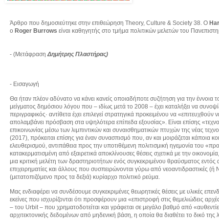
Άρθρο που δημοσιεύτηκε στην επιθεώρηση Theory, Culture & Society 38. Ο
Har
ο
Roger Burrows
είναι καθηγητής στο τμήμα πολιτικών μελετών του Πανεπιστη
- (Μετάφραση
Δημήτρης Πλαστήρας)
- Εισαγωγή
Θα ήταν πλέον αδύνατο να κάνει κανείς οποιαδήποτε συζήτηση για την έννοια τ
μείγματος δημόσιου λόγου που – ιδίως μετά το 2008 – έχει καταλήξει να συνοψίζετ
περιγραφικός· αντίθετα έχει επιλεγεί στρατηγικά προκειμένου να «επιτευχθούν 
απολαμβάνει πρόσβαση στα υψηλότερα επίπεδα εξουσίας». Είναι επίσης «τεχνολ
επικοινωνίας μέσω των λιμπιντικών και συναισθηματικών πτυχών της νέας τεχνο
(2017), πρόκειται επίσης για έναν συνασπισμό που, αν και μοιράζεται κάποια 
ελευθερισμού, αντιπάθεια προς την υποτιθέμενη πολιτισμική ηγεμονία του «προ
κατακερματισμένη από εξαιρετικά αποκλίνουσες θέσεις σχετικά με την οικονομία,
μια κριτική μελέτη των δραστηριοτήτων ενός συγκεκριμένου θραύσματος εντός
επιχειρηματίες και άλλους που συσπειρώνονται γύρω από νεοαντιδραστικές (ή NR
(μετατοπιζόμενο προς τα δεξιά) κυρίαρχο πολιτικό ρεύμα.
Μας ενδιαφέρει να συνδέσουμε συγκεκριμένες θεωρητικές θέσεις με υλικές επενδύ
εκείνες που ισχυρίζονται ότι προσφέρουν μια «επιστροφή στις θεμελιώδεις αρχέ
– του Urbit – που χρηματοδοτείται και γράφεται σε μεγάλο βαθμό από «αυθεντίες
αρχιτεκτονικής δεδομένων από μηδενική βάση, η οποία θα διαθέτει το δικό τ