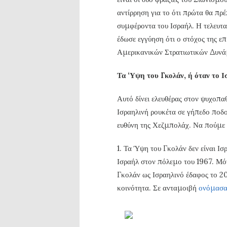
αντίρρηση για το ότι πρώτα θα πρ
συμφέροντα του Ισραήλ. Η τελευτ
έδωσε εγγύηση ότι ο στόχος της ε
Αμερικανικών Στρατιωτικών Δυνά
Τα ‘Υψη του Γκολάν, ή όταν το Ι
Αυτό δίνει ελευθέρας στον ψυχοπαθ
Ισραηλινή ρουκέτα σε γήπεδο ποδ
ευθύνη της Χεζμπολάχ. Να πούμε 
1. Τα Ύψη του Γκολάν δεν είναι Ι
Ισραήλ στον πόλεμο του 1967. Μό
Γκολάν ως Ισραηλινό έδαφος το 20
κοινότητα. Σε ανταμοιβή
ονόμασαν