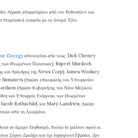
ό δεν πέρασε απαρατήρητο από τον Ροθτσάιλντ και
α πετρελαϊκή εταιρεία με το όνομα Τζίνι.
enie Energy
αποτελείται από τους: Dick Cheney
ος των Ηνωμένων Πολιτειών), Rupert Murdoch
ης και πρόεδρος της News Corp), James Woolsey
rry Summers (πρώην επικεφαλής του Υπουργείου
hardson (πρώην Κυβερνήτης του Νέου Μεξικού,
θνη και Υπουργός Ενέργειας των Ηνωμένων
, Jacob Rothschild, και Mary Landrieu, πρώην
ειών από τη Λουιζιάνα.
θεται σε άμαχο πληθυσμό, πολλώ δε μάλλον αφού οι
ίναι Σύριοι Δρούζοι και όχι Ισραηλινοί Εβραίοι. Δεν