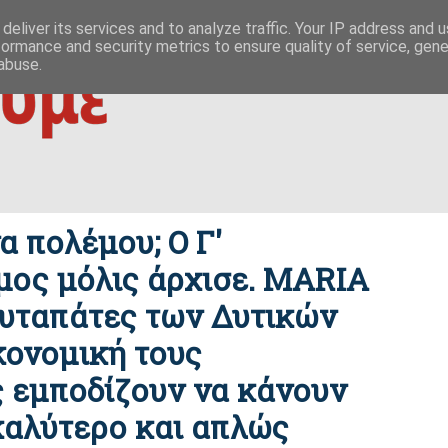
 ΟΥΤΩ
ΕΥΣΗΜΟΝ ΛΟΓΟΝ
ΜΙΚΡΟΚΟΣΜΟΙ
ΦΙΛΙΚΕΣ ΣΕΛΙΔΕΣ
deliver its services and to analyze traffic. Your IP address and 
formance and security metrics to ensure quality of service, gen
|
ίζες της οικονομίας
δημοκρατία / συμβουλιακές βάσεις σχέσ
abuse.
 πολέμου; Ο Γ'
ος μόλις άρχισε. MARIA
υταπάτες των Δυτικών
κονομική τους
 εμποδίζουν να κάνουν
καλύτερο και απλώς