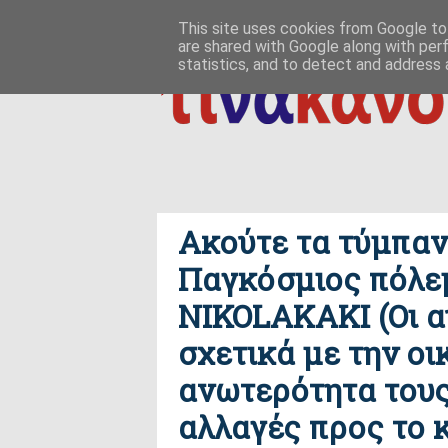
ΑΡΧΙΚΗ
ΠΟΙΟΣ ΤΙ ΠΟΥ
ΠΡΟΣ ΤΟ ΔΕΙΝ
This site uses cookies from Google to 
are shared with Google along with per
δημιουργία / εδαφικές, ανθρωπολογικές ρ
ΕΠΙΚΟΙΝΩΝΙΑ
statistics, and to detect and address 
Ακούτε τα τύμπανα
Παγκόσμιος πόλεμ
NIKOLAKAKI (Οι α
σχετικά με την οι
ανωτερότητα τους
αλλαγές προς το 