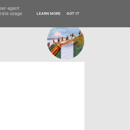
FACEBOOK
ΤΑΥΤΟΤΗΤΑ
user-agent
erate usage
LEARN MORE
GOT IT
εων θεσμών - κοινωνίας