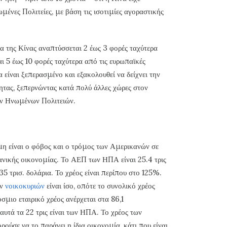
μένες Πολιτείες, με βάση τις ισοτιμίες αγοραστικής
ία της Κίνας αναπτύσσεται 2 έως 3 φορές ταχύτερα
ι 5 έως 10 φορές ταχύτερα από τις ευρωπαϊκές
είναι ξεπερασμένο και εξακολουθεί να δείχνει την
ητας, ξεπερνώντας κατά πολύ άλλες χώρες στον
ν Ηνωμένων Πολιτειών.
μη είναι ο φόβος και ο τρόμος των Αμερικανών σε
ανικής οικονομίας. Το ΑΕΠ των ΗΠΑ είναι 25.4 τρις
5 τρισ. δολάρια. Το χρέος είναι περίπου στο 125%.
ων
νοικοκυριών
είναι ίσο, οπότε το συνολικό χρέος
σμιο εταιρικό χρέος ανέρχεται στα 86,1
αυτά τα 22 τρις είναι των ΗΠΑ. Το χρέος των
ρούσε να το παράγει η ίδια οικονομία, κάτι που είναι