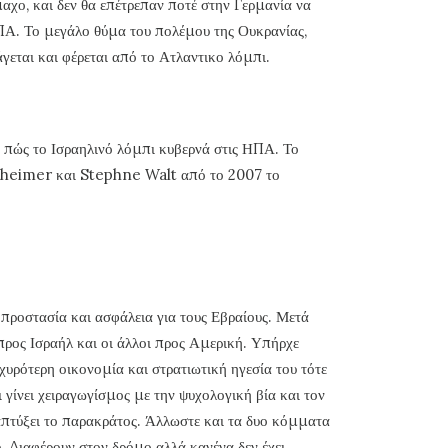
αχο, και δεν θα επέτρεπαν ποτέ στην Γερμανία να
ΗΠΑ. Το μεγάλο θύμα του πολέμου της Ουκρανίας,
άγεται και φέρεται από το Ατλαντικο λόμπι.
ις πώς το Ισραηλινό λόμπι κυβερνά στις ΗΠΑ. Το
sheimer και Stephne Walt από το 2007 το
 προστασία και ασφάλεια για τους Εβραίους. Μετά
προς Ισραήλ και οι άλλοι προς Αμερική. Υπήρχε
σχυρότερη οικονομία και στρατιωτική ηγεσία του τότε
 γίνει χειραγωγίσμος με την ψυχολογική βία και τον
πτύξει το παρακράτος. Άλλωστε και τα δυο κόμματα
ύ. Διαφέρουν στον δρόμο αλλά κανένα δεν έχει