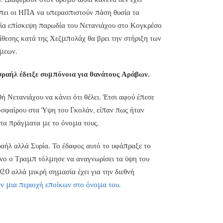
έπει οι ΗΠΑ να υπερασπιστούν πάση θυσία τα
αία επίσκεψη παρωδία του Νετανιάχου στο Κογκρέσο
πίθεσης κατά της Χεζμπολάχ θα βρει την στήριξη των
μεων.
σραήλ έδειξε συμπόνοια για θανάτους Αράβων.
ή Νετανιάχου να κάνει ότι θέλει. Έτσι αφού έπεσε
οσφαίρου στα Ύψη του Γκολάν, είπαν πως ήταν
τα πράγματα με το όνομα τους.
σραήλ αλλά Συρία. Το έδαφος αυτό το υφάπραξε το
νο ο Τραμπ τόλμησε να αναγνωρίσει τα ϋψη του
20 αλλά μικρή σημασία έχει για την διεθνή
 μια περιοχή εποίκων στο όνομα του.