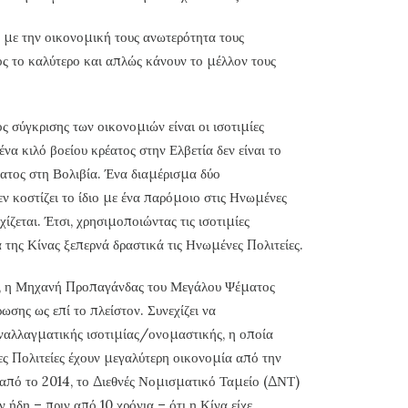
 με την οικονομική τους ανωτερότητα τους
ς το καλύτερο και απλώς κάνουν το μέλλον τους
ς σύγκρισης των οικονομιών είναι οι ισοτιμίες
α κιλό βοείου κρέατος στην Ελβετία δεν είναι το
έατος στη Βολιβία. Ένα διαμέρισμα δύο
 κοστίζει το ίδιο με ένα παρόμοιο στις Ηνωμένες
εχίζεται. Έτσι, χρησιμοποιώντας τις ισοτιμίες
 της Κίνας ξεπερνά δραστικά τις Ηνωμένες Πολιτείες.
, η Μηχανή Προπαγάνδας του Μεγάλου Ψέματος
ωσης ως επί το πλείστον. Συνεχίζει να
υναλλαγματικής ισοτιμίας/ονομαστικής, η οποία
ες Πολιτείες έχουν μεγαλύτερη οικονομία από την
 από το 2014, το Διεθνές Νομισματικό Ταμείο (ΔΝΤ)
ήδη – πριν από 10 χρόνια – ότι η Κίνα είχε