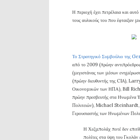
Η περιοχή έχει πετρέλαια και αυτ
τους αυλικούς του που έφταιξαν μι
Το Στρατηγικό Συμβούλιο της G
από το 2009 (πρώην αντιπρόεδρ
(μεγιστάνας των μέσων ενημέρωσ
(πρώην διευθυντής της CIA), La
Οικονομικών των ΗΠΑ), Bill Ric
πρώην πρεσβευτής στα Ηνωμένα Έ
Πολιτειών), Michael Steinhardt
Γερουσιαστής των Ηνωμένων Πολιτ
Η Χεζμπολάχ ποτέ δεν επιτί
πολίτες στα ϋψη του Γκολάν ε