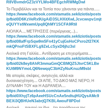
R8VBvmdrGZ3zVYLWo4BFEgchRWMgDwl
Το Περιβάλλον και τα Τοπία που χάνονται για πάντα......
https://www.facebook.com/stamatis.sekliziotis/posts
/pfbid0D6KzVeRx9UgAiD3SLHXitXwLJcvcwvpv1mjt
eQUYYstWxwmUpq8QhMY1SCFA9Rtil
ΑΙΟΛΙΚΑ..., ΜΕΤΡΗΣΕΙΣ (περιέργειας...)...
https://www.facebook.com/stamatis.sekliziotis/posts
/pfbid08afFrpSqw9m5Fn41yCujGsHoCPxro2f27KK
mkQPnoFtSBXFLg9ZeLcSyxD6jhz3sl
Αιολικά στη Γαλλία... Αντίδραση με επιχειρήματα....
https://www.facebook.com/stamatis.sekliziotis/posts
/pfbid02k8ey8AhR3mmaGmQCBMQZ5JtvrC5KLBe
KUtM9NYmoLQ6NewqqC3bHZyNuKnuzM9sbl
Με απορία, σκέψεις, ανησυχία, αλλά και
δυσανασχέτηση.... ΟΙ ΑΠΕ, ΤΟ ΔΙΚΟ ΜΑΣ ΝΕΡΟ, Η
ΔΥΝΑΜΗ ΤΟΥ και Η ΑΔΡΑΝΕΙΑ....
https://www.facebook.com/stamatis.sekliziotis/posts
/pfbid0XhyjTz6pAeeHSUcCnAe5ndtujHUQysAMc9
BEXi3QBHUeN3abrjQ7KBL4wouF8PDol
Αιολικά......παντού τα ίδια... (το παράδειγμα της