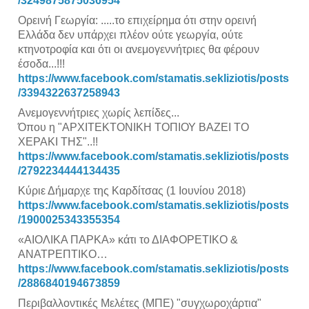
/3249875875036954
Ορεινή Γεωργία: .....το επιχείρημα ότι στην ορεινή
Ελλάδα δεν υπάρχει πλέον ούτε γεωργία, ούτε
κτηνοτροφία και ότι οι ανεμογεννήτριες θα φέρουν
έσοδα...!!!
https://www.facebook.com/stamatis.sekliziotis/posts
/3394322637258943
Ανεμογεννήτριες χωρίς λεπίδες...
Όπου η "ΑΡΧΙΤΕΚΤΟΝΙΚΗ ΤΟΠΙΟΥ ΒΑΖΕΙ ΤΟ
ΧΕΡΑΚΙ ΤΗΣ"..!!
https://www.facebook.com/stamatis.sekliziotis/posts
/2792234444134435
Κύριε Δήμαρχε της Καρδίτσας (1 Ιουνίου 2018)
https://www.facebook.com/stamatis.sekliziotis/posts
/1900025343355354
«ΑΙΟΛΙΚΑ ΠΑΡΚΑ» κάτι το ΔΙΑΦΟΡΕΤΙΚΟ &
ΑΝΑΤΡΕΠΤΙΚΟ…
https://www.facebook.com/stamatis.sekliziotis/posts
/2886840194673859
Περιβαλλοντικές Μελέτες (ΜΠΕ) "συγχωροχάρτια"