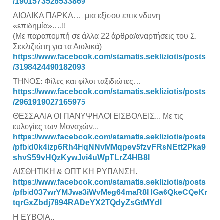
/1901573526533869
ΑΙΟΛΙΚΑ ΠΑΡΚΑ…, μια εξίσου επικίνδυνη
«επιδημία»….!!
(Με παραπομπή σε άλλα 22 άρθρα/αναρτήσεις του Σ.
Σεκλιζιώτη για τα Αιολικά)
https://www.facebook.com/stamatis.sekliziotis/posts
/3198424490182093
ΤΗΝΟΣ: Φίλες και φίλοι ταξιδιώτες…
https://www.facebook.com/stamatis.sekliziotis/posts
/2961919027165975
ΘΕΣΣΑΛΙΑ ΟΙ ΠΑΝΥΨΗΛΟΙ ΕΙΣΒΟΛΕΙΣ... Με τις
ευλογίες των Μοναχών...
https://www.facebook.com/stamatis.sekliziotis/posts
/pfbid0k4izp6Rh4HqNNvMMqpev5fzvFRsNEtt2Pka9
shvS59vHQzKywJvi4uWpTLrZ4HB8l
ΑΙΣΘΗΤΙΚΗ & ΟΠΤΙΚΗ ΡΥΠΑΝΣΗ..
https://www.facebook.com/stamatis.sekliziotis/posts
/pfbid037wrYMJwa3iWvMeg64maR8HGa6QkeCQeKr
tqrGxZbdj7894RADeYX2TQdyZsGtMYdl
Η ΕΥΒΟΙΑ...