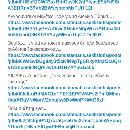
/pfbid0UBs91CW33axRrhCtw9K2nfPtyavE9kFd9Bi
A3EHRnyB9Vb2BWscjptcpMxTUHi12l
Αγνοούνται οι Μελέτες LVIA για τα Αιολικά Πάρκα….
https://www.facebook.com/stamatis.sekliziotis/posts
/pfbid0UHYYLyPRAK9wcXBskFMbpWxAABfma43f
5b351moQ6NKb1RYJyiMEmxUgC7iDe6kRl
Θυμίζω....., γιατί κάποιοι επιμένουν ότι όλα δουλεύουν
ρολόι και ξαναεπιμένουν...
https://www.facebook.com/stamatis.sekliziotis/posts
/pfbid0WeGvBUg9dy3t5aKfN9gTgSRkyXktaf3cuQH
VCBb5nk9JNQrFwvC6B1HZAYpGGaL5l
ΑΙΟΛΙΚΑ, Διαστάσεις "σκανδάλου" σε περιβάλλον
"σιωπής"....
https://www.facebook.com/stamatis.sekliziotis/posts
/pfbid0fcfLgRdMAG1oTPEX1EPCWAFs2iPmQMhm
HaaARqVNWouV2xbuitw6DwWpPKWd39xfl
Πολυσυζητημένα....
https://www.facebook.com/stamatis.sekliziotis/posts
/pfbid02jMfJquPNQ7aUiQnwGfvjXZmd1jbamWEsnq
YDm75j16KmEfDywPEBmv6jR1toaxxcl