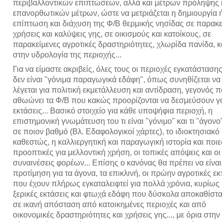
περιβαλλοντικών επιπτώσεων, αλλά και μέτρων πρόληψης 
επανορθωτικών μέτρων, ώστε να μετριάζεται η δημιουργία 
επίπτωση και διάχυση της Φ/Β θερμικής νησίδας σε παρακε
χρήσεις και καλύψεις γης, σε οικισμούς και κατοίκους, σε
παρακείμενες αγροτικές δραστηριότητες, χλωρίδα πανίδα, κ
στην υδρολογία της περιοχής...
Για να είμαστε ακριβείς, όλες τους οι περιοχές εγκατάσταση
δεν είναι "γόνιμα παραγωγικά εδάφη", όπως συνηθίζεται να
λέγεται για πολιτική εκμετάλλευση και αντίδραση, γεγονός 
αθωώνει τα Φ/Β που κακώς προορίζονται να δεσμεύσουν γ
εκτάσεις... Βασικό στοιχείο για κάθε υποψήφια περιοχή, η
επιστημονική γνωμάτευση του τι είναι "γόνιμο" και τι "άγονο"
σε ποιον βαθμό (Βλ. Εδαφολογικοί χάρτες), το ιδιοκτησιακό
καθεστώς, η καλλιεργητική και παραγωγική ιστορία και ποιε
προοπτικές για μελλοντική χρήση, οι τοπικές απόψεις και οι
συναινέσεις φορέων... Επίσης ο κανόνας θα πρέπει να είναι
προτίμηση για τα άγονα, τα επικλινή, οι πρώην αγροτικές εκ
που έχουν πλήρως εγκαταλειφτεί για πολλά χρόνια, κυρίως
ξερικές εκτάσεις και φτωχά εδάφη που δύσκολα αποκαθίσταντ
σε ικανή απόσταση από κατοικημένες περιοχές και από
οικονομικές δραστηριότητες και χρήσεις γης..., με όρια στην