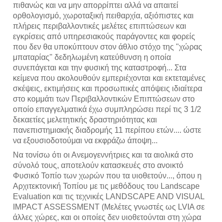
πιθανώς και να μην απορρίπτει αλλά να απαιτεί
ορθολογισμό, χωροταξική πειθαρχία, αξιόπιστες και
πλήρεις περιβαλλοντικές μελέτες επιπτώσεων και
εγκρίσεις από υπηρεσιακούς παράγοντες και φορείς
που δεν θα υποκύπτουν στον άθλιο στόχο της "χώρας
μπαταρίας" δεδηλωμένη κατεύθυνση η οποία
συνεπάγεται και την φυσική της καταστροφή... Στα
κείμενα που ακολουθούν εμπεριέχονται και εκτεταμένες
σκέψεις, εκτιμήσεις και προσωπικές απόψεις ιδιαίτερα
στο κομμάτι των Περιβαλλοντικών Επιπτώσεων στο
οποίο επαγγελματικά έχω συμπληρώσει περί τις 3 1/2
δεκαετίες μελετητικής δραστηριότητας και
πανεπιστημιακής διαδρομής 11 περίπου ετών.... ώστε
να εξουσιοδοτούμαι να εκφράζω άποψη...
Να τονίσω ότι οι Ανεμογεννήτριες και τα αιολικά στο
σύνολό τους, αποτελούν κατασκευές στο ανοικτό
Φυσικό Τοπίο των χωρών που τα υιοθετούν..., όπου η
Αρχιτεκτονική Τοπίου με τις μεθόδους του Landscape
Evaluation και τις τεχνικές LANDSCAPE AND VISUAL
IMPACT ASSESSMENT (Μελέτες γνωστές ως LVIA σε
άλλες χώρες, και οι οποίες δεν υιοθετούνται στη χώρα