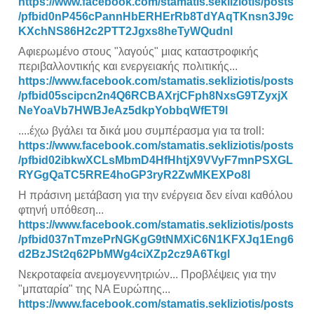
https://www.facebook.com/stamatis.sekliziotis/posts
/pfbid0nP456cPannHbERHErRb8TdYAqTKnsn3J9c
KXchNS86H2c2PTT2Jgxs8heTyWQudnl
Αφιερωμένο στους "λαγούς" μιας καταστροφικής
περιβαλλοντικής και ενεργειακής πολιτικής...
https://www.facebook.com/stamatis.sekliziotis/posts
/pfbid05scipcn2n4Q6RCBAXrjCFph8NxsG9TZyxjX
NeYoaVb7HWBJeAz5dkpYobbqWfET9l
....έχω βγάλει τα δικά μου συμπέρασμα για τα troll:
https://www.facebook.com/stamatis.sekliziotis/posts
/pfbid02ibkwXCLsMbmD4HfHhtjX9VVyF7mnPSXGL
RYGgQaTC5RRE4hoGP3ryR2ZwMKEXPo8l
Η πράσινη μετάβαση για την ενέργεια δεν είναι καθόλου
φτηνή υπόθεση...
https://www.facebook.com/stamatis.sekliziotis/posts
/pfbid037nTmzePrNGKgG9tNMXiC6N1KFXJq1Eng6
d2BzJSt2q62PbMWg4ciXZp2cz9A6Tkgl
Νεκροταφεία ανεμογεννητριών... Προβλέψεις για την
"μπαταρία" της ΝΑ Ευρώπης...
https://www.facebook.com/stamatis.sekliziotis/posts