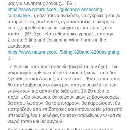
μας για ευνόητους λόγους..., Βλ. :
https://www.nature.scot/.../guidance-assessing-
cumulative...
), καλείται να αναλύσει, να εγκρίνει ή και να
απορρίψει τις μελλοντικές εγκαταστάσεις, η ακόμη και
να τις χωροθετήσει με τις ελάχιστες επιπτώσεις στο
τοπίο.....(Βλ. Σχετ. Κατευθυντήριες γραμμές από την
Σκωτία: Siting and Designing Wind Farms in the
Landscape -
https://www.nature.scot/.../Siting%20and%20designing..
.
)...
Το βιντεάκι από την Σαρδηνία (ανεβάστε τον ήχο)... ένα
νεκροταφείο όρθιων σιδερικών και τοξικών... που δεν
ξηλώθηκαν και δεν μαζεύτηκαν ποτέ... Ένα τέτοιο τοπίο
θα απολαμβάνουν οι δικοί μας απόγονοι αλλά και των
επενδυτών της αρπαχτής διάρκειας 15-20 ετών το
πολύ.... Θα σκάψουν, θα κόψουν αιώνιες βουνοκορφές,
θα αποψιλώσουν, θα τσιμεντάρουν, θα καρφώσουν, θα
εισπράξουν από επιδοτήσεις και καταναλωτές μέσα από
υπεραυξημένα τιμολόγια, θα τα εγκαταλείψουν νεκρά σε
νεκρό τοπίο και θα φύγουν....
Αυτό που θα αφήσουν πίσω δεν θα γιατρεύεται από