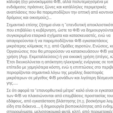
κάλυψη (όχι μονοκόμματα Φ/Β, αλλά πολυτεμαχισμένα με
ενδιάμεσες πράσινες ζώνες και κατάλληλες περιμετρικές
αναπλάσεις που θα παρεμποδίζουν την οπτική από κοντινο
δρόμους και οικισμούς)...
Σημαντικό επίσης ζήτημα είναι η "επενδυτική αποκλειστικότ
που επιβάλλει η κυβέρνηση, ώστε τα Φ/Β να δημιουργούντα
συγκεκριμένα εταιρικά σχήματα και κατασκευαστές, ενώ να
απαγορεύονται ή να παρεμποδίζονται Φ/Β εγκαταστάσεις
μικρότερης κλίμακας π.χ. από Ομάδες αγροτών, Ενώσεις, κ
Οργανώσεις που θα μπορούσαν να κατασκευάσουν Φ/Β για 
χρήση (Αγρ. Εκμεταλλεύσεις) ή για οικιακή χρήση (στέγες, κλ
Έτσι διευκολύνεται η απόκτηση ηλεκτρικής ενέργειας σε το
επίπεδο με χαμηλότερα κόστη, ενώ η επιπτώσεις στο περιβ
περιορίζονται σημαντικά λόγω της μεγάλης διασποράς
μικρότερων σε μέγεθος Φ/Β μονάδων και λιγότερη δέσμευσ
γης.....
Σε ότι αφορά τα "επανορθωτικά μέτρα" καλό είναι οι εγκατα
των Φ/Β να πλαισιώνονται από επεμβάσεις προστασίας του
εδάφους, από εγκατάσταση βλάστησης (π.χ. βοσκήσιμα λει
είδη στα διάκενα..., ή δημιουργία βιοποικιλότητας από ενδη
σπορομίγματα, μελισσοκομικά φυτά, κλπ), από περιμετρικές