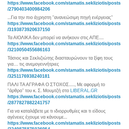
https://www.facebook.com/stamatis.sekliziotis/posts
/2790403400984206
...Για την πιο άχρηστη "ανανεώσιμη πηγή ενέργειας"
https://www.facebook.com/stamatis.sekliziotis/posts
/3193873920637150
Τα ΑΙΟΛΙΚΑ δεν μπορεί να ανήκουν στις ΑΠΕ....
https://www.facebook.com/stamatis.sekliziotis/posts
/3210050455686163
Τάσιος και Σεκλιζιώτης διασταυρώνουν τα ξίφη τους
για… τις ανεμογεννήτριες
https://www.facebook.com/stamatis.sekliziotis/posts
/3251176938240181
ΠΑΛΙ ΤΑ ΑΓΡΑΦΑ Ο ΣΤΟΧΟΣ....., Με αφορμή το
"άρθρο" του κ. Σ. Μουμτζή στο
LIBERAL.GR
https://www.facebook.com/stamatis.sekliziotis/posts
/2877827882241757
Για να καταλάβετε με τι ιδιορρυθμίες και τι είδους
αγένειες έχουμε να κάνουμε...
https://www.facebook.com/stamatis.sekliziotis/posts