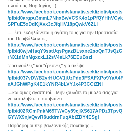
πλούσιας Νορβηγίας...)
https://www.facebook.com/stamatis.sekliziotis/posts
/pfbid0argpu3mmL7NhxBwVCSK4o1pPfQYHhVCyk
SPFuE5xDdKjXvx3cJfqHV18pQwkV6ZLl
......έτσι εκδηλώνεται η αγάπη τους για την Προστασία
του Περιβάλλοντος....
https://www.facebook.com/stamatis.sekliziotis/posts
/pfbid0wjwHaqY9sstUqsPgazBLsxne2soQnTJsQzG
rNX1dMnMgxcxL12sV4eLk76EEuBszl
"ερευνούλες" και "έρευνες" για σκέψη...
https://www.facebook.com/stamatis.sekliziotis/posts
/pfbid037vDWB2yrHUGV1jUzPdq3FSAFXPo9YaA4F
eAJGhWPgK4E1kYNR4bLVYJx4P3CCtZNl
....και όμως αγαπητοί... Μην ζουλάτε το μυαλό σας για
να καταλάβετε τι συμβαίνει....
https://www.facebook.com/stamatis.sekliziotis/posts
/pfbid02RCmPnkM69TWvCy69cjiXS617APDz3TpvQ
GYWX9njvQvvR6uddrnFuqXbtZDY4ESgl
Παράδρομοι περιβαλλοντικής πολιτικής...