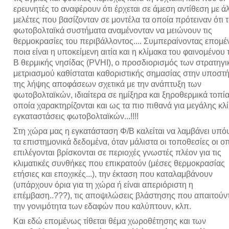
ερευνητές το αναφέρουν ότι έρχεται σε άμεση αντίθεση με ά
μελέτες που βασίζονταν σε μοντέλα τα οποία πρότειναν ότι 
φωτοβολταϊκά συστήματα αναμένονταν να μειώνουν τις
θερμοκρασίες του περιβάλλοντος.... Συμπεραίνοντας επομ
ποια είναι η υποκείμενη αιτία και η κλίμακα του φαινομένου 
Β θερμικής νησίδας (PVHI), ο προσδιορισμός των στρατηγ
μετριασμού καθίσταται καθοριστικής σημασίας στην υποστή
της λήψης αποφάσεων σχετικά με την ανάπτυξη των
φωτοβολταϊκών, ιδιαίτερα σε ημίξηρα και ξηροθερμικά τοπία
οποία χαρακτηρίζονται και ως τα πιο πιθανά για μεγάλης κλ
εγκαταστάσεις φωτοβολταϊκών...!!!!
Στη χώρα μας η εγκατάσταση Φ/Β καλείται να λαμβάνει υπό
τα επιστημονικά δεδομένα, όταν μάλιστα οι τοποθεσίες οι ο
επιλέγονται βρίσκονται σε περιοχές γνωστές πλέον για τις
κλιματικές συνθήκες που επικρατούν (μέσες θερμοκρασίας
ετήσιες και εποχικές...), την έκταση που καταλαμβάνουν
(υπάρχουν όρια για τη χώρα ή είναι απεριόριστη η
επέμβαση..???), τις αποψιλώσεις βλάστησης που απαιτούντ
την γονιμότητα των εδαφών που καλύπτουν, κλπ.
Και εδώ επομένως τίθεται θέμα χωροθέτησης και των