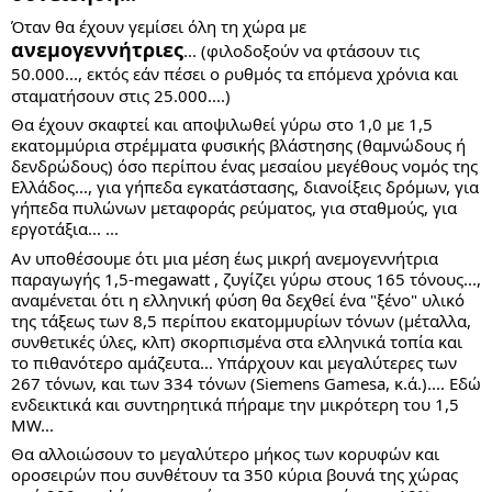
Όταν θα έχουν γεμίσει όλη τη χώρα με
ανεμογεννήτριες
... (φιλοδοξούν να φτάσουν τις
50.000..., εκτός εάν πέσει ο ρυθμός τα επόμενα χρόνια και
σταματήσουν στις 25.000....)
Θα
έχουν σκαφτεί και αποψιλωθεί γύρω στο 1,0 με 1,5
εκατομμύρια στρέμματα φυσικής βλάστησης (θαμνώδους ή
δενδρώδους) όσο περίπου ένας μεσαίου μεγέθους νομός της
Ελλάδος..., για γήπεδα εγκατάστασης, διανοίξεις δρόμων, για
γήπεδα πυλώνων μεταφοράς ρεύματος, για σταθμούς, για
εργοτάξια... ...
Αν υποθέσουμε ότι μια μέση έως μικρή ανεμογεννήτρια
παραγωγής 1,5-megawatt , ζυγίζει γύρω στους 165 τόνους...,
αναμένεται ότι η ελληνική φύση θα δεχθεί ένα "ξένο" υλικό
της τάξεως των 8,5 περίπου εκατομμυρίων τόνων (μέταλλα,
συνθετικές ύλες, κλπ) σκορπισμένα στα ελληνικά τοπία και
το πιθανότερο αμάζευτα... Υπάρχουν και μεγαλύτερες των
267 τόνων, και των 334 τόνων (Siemens Gamesa, κ.ά.).... Εδώ
ενδεικτικά και συντηρητικά πήραμε την μικρότερη του 1,5
MW...
Θα αλλοιώσουν το μεγαλύτερο μήκος των κορυφών και
οροσειρών που συνθέτουν τα 350 κύρια βουνά της χώρας