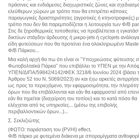
πράσινες και ενδιάμεσες διαχωριστικές ζώνες και σχεδιασμ
ελεύθερων χώρων με τρόπο που θα επιτρέπει κάποιες
παραγωγικές δραστηριότητες (αγροτικές ή κτηνοτροφικές) μ
τρόπο που δεν θα παρεμποδίζεται η λειτουργία των Φ/Β pan
Στις δε ξηροθερμικές τοποθεσίες να προβλέπεται η εγκατά
δικτύων στάγδην άρδευσης ή μικρο-jets ή cyclojets ανάλογα
είδη φυτεύσεων που θα προτείνει ένα ολοκληρωμένο Maste
Φ/Β Πάρκου...
Μια καλή αρχή θα πω ότι είναι οι "Υποχρεώσεις φύτευσης σ
Φωτοβολταϊκά Πάρκα" που επιβάλλει το ΥΠΕΝ με την Από
ΥΠΕΝ/ΔΙΠΑ/59842/4142/ΦΕΚ 3218/6 Ιουνίου 2024 (βάσει 
Άρθρου 52 του Ν. 5069/2023) αν και έχω αρκετές αντιρρήσει
ως προς το περιεχόμενο, την εφαρμοσιμότητα, την πληρότη
όρων που θα επιβάλλονται και εάν θα εφαρμοστεί από επεν
εάν θα τηρείται (διαχείριση του τοπίου) και το κατά πόσο θα
ελέγχεται από τις υπηρεσίες... (μέσω της επιβολής
περιβαλλοντικών όρων...)...
Σ. Σεκλιζιώτης
(ΦΩΤΟ: παράσταση του (PVHI) effect,
Φ/Β πάρκο με φυτεμένα διάκενα με σπορομίγματα ανθοφορ