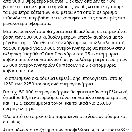
από 900 μ υψόμετρο και άνω..., εκ των οποίων το 10%
βρίσκεται στην νησιωτική χώρα..., χωρίς να υπολογίσουμε
τα υψόμετρα κάτω των 900 μέτρων τα οποία σε αριθμό
πιθανόν να υπερβαίνουν τις κορυφές και τις οροσειρές στα
μεγαλύτερα υψόμετρα...
Μια ανεμογεννήτρια θα χρειαστεί θεμελίωση σε τσιμεντένια
βάση των 500-900 κυβικών μέτρων μπετόν ανάλογα με το
μέγεθός της.... Υποθετικά εάν λάβουμε ως πολλαπλασιαστή
τα 500 κυβικά για 50.000 ανεμογεννήτριες θα πέσουν στην
ελληνική "παρθένα" ύπαιθρο γύρω στα 25 εκατομμύρια
κυβικά μπετόν οπλισμένου ή στην καλύτερη περίπτωση των
25.000 ανεμογεννητριών θα πέσουν 12,5 εκατομμύρια
κυβικά μπετόν...
Το οπλισμένο σκυρόδεμα θεμελίωσης υπολογίζεται στους
1250 έως 2250 τόνους ανά ανεμογεννήτρια...
Για π.χ. 50.000 ανεμογεννήτριες θα φυτευτούν στη Ελληνική
ύπαιθρο 62,5 εκατομμύρια τόνοι οπλισμένο σκυρόδεμα έως
και 112,5 εκατομμύρια τόνοι, και τα μισά για 25.000
ανεμογεννήτριες...
Όλο αυτό το τσιμέντο θα παραμείνει στο έδαφος μόνιμα και
αιωνίως......
Αυτά μόνο για το ζήτημα των αποψιλώσεων, των τερατωδών