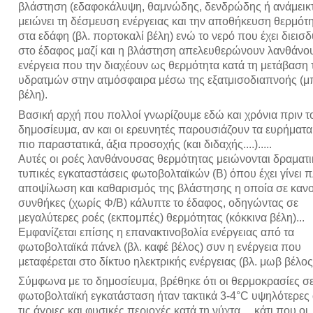
βλάστηση (εδαφοκάλυψη, θαμνώδης, δενδρώδης ή ανάμεικτη.
μειώνει τη δέσμευση ενέργειας και την αποθήκευση θερμότ
στα εδάφη (βλ. πορτοκαλί βέλη) ενώ το νερό που έχει διεισδ
στο έδαφος μαζί και η βλάστηση απελευθερώνουν λανθάνο
ενέργεια που την διαχέουν ως θερμότητα κατά τη μετάβαση
υδρατμών στην ατμόσφαιρα μέσω της εξατμισοδιαπνοής (μ
βέλη).
Βασική αρχή που πολλοί γνωρίζουμε εδώ και χρόνια πριν τ
δημοσίευμα, αν και οι ερευνητές παρουσιάζουν τα ευρήματα
πιο παραστατικά, άξια προσοχής (και διδαχής....).....
Αυτές οι ροές λανθάνουσας θερμότητας μειώνονται δραματι
τυπικές εγκαταστάσεις φωτοβολταϊκών (Β) όπου έχει γίνει 
αποψίλωση και καθαρισμός της βλάστησης η οποία σε κανο
συνθήκες (χωρίς Φ/Β) κάλυπτε το έδαφος, οδηγώντας σε
μεγαλύτερες ροές (εκπομπές) θερμότητας (κόκκινα βέλη)...
Εμφανίζεται επίσης η επανακτινοβολία ενέργειας από τα
φωτοβολταϊκά πάνελ (βλ. καφέ βέλος) συν η ενέργεια που
μεταφέρεται στο δίκτυο ηλεκτρικής ενέργειας (βλ. μωβ βέλος)
Σύμφωνα με το δημοσίευμα, βρέθηκε ότι οι θερμοκρασίες σε
φωτοβολταϊκή εγκατάσταση ήταν τακτικά 3-4°C υψηλότερες
τις άγριες και φυσικές περιοχές κατά τη νύχτα..., κάτι που οι