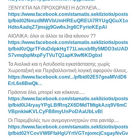
ΞΕΝΥΧΤΙΑ ΝΑ ΠΡΟΧΩΡΑΕΙ Η ΔΟΥΛΕΙΑ...
https://www.facebook.com/stamatis.sekliziotis/posts
/pfbid02NmzdMWVbUmHREuQREUi7RYUgQGuX1o
HdtoAadqZ7jmsjg9Gw6sJrg6CFyrioKEpAl
ΑΙΟΛΙΚΑ: όλοι οι άλλοι τα ίδια κάνουν ??
https://www.facebook.com/stamatis.sekliziotis/posts
/pfbid0zQgrTFduDdpkHgT71Lwuxbf8y5MDD3sUAD
S7vmqbpMxpFyTVuTQ1apK9wf6KDgbxl
Τα Αιολικά και η Ασυδοσία εγκατάστασης χωρίς
Χωροταξική και Περιβαλλοντική λογική αφορούν όλους.
https://www.facebook.com/.../pfbid02E57geaMVdD6
ErL6s6BwQk...
Πράσινα όλα, μπορεί και κόκκινα.....
https://www.facebook.com/stamatis.sekliziotis/posts
/pfbid0iJ4ryayYPgLBfRrq2X6DMdTMtgkAzq9V6mC
VBpnkiwKVLCyFB8myUnPoDAaUbLvBl
Οι Παρεμβολές των ανεμογεννητριών στα ραντάρ....
https://www.facebook.com/stamatis.sekliziotis/posts
/pfbid02YCovVW6FfaHgUYrtVGTnjomcjCsgayNvGv