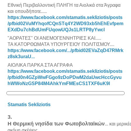
Εθνική Περιβαλλοντική ΠΛΗΓΗ τα Αιολικά στα Άγραφα
και οπουδήποτε.....
https://www.facebook.com/stamatis.sekliziotis/posts
/pfbid02VuMYhqofCQnSTq4Y2WD93xb5hEhEvfpem
EXdDu7chBdUmFUqowUQJs1LRTP8yYwcl
"ΑΟΡΑΤΕΣ" ΟΙ ΑΝΕΜΟΓΕΝΝΗΤΡΙΕΣ ΚΑΙ.....
ΤΑ ΚΑΤΟΡΘΩΜΑΤΑ ΥΠΟΥΡΓΕΙΟΥ ΠΟΛΙΤΙΣΜΟΥ....
https://www.facebook.com/.../pfbid02EVaZqD47RMrk
z8sk3uraU...
ΑΙΟΛΙΚΑ ΠΑΡΚΑ ΣΤΑ ΑΓΡΑΦΑ
https://www.facebook.com/stamatis.sekliziotis/posts
/pfbid0n4GZpWwFGgo9zDoPDwM2daUwcHccGyvu
hWWoNzGSP84M4AhkYmFMEsCS1TXF6uK9l
Stamatis Sekliziotis
3.
Η Θερμική νησίδα των Φωτοβολταϊκών
... και μερικέ
ακόμη σκέψεις...