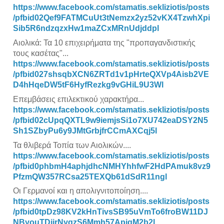
https://www.facebook.com/stamatis.sekliziotis/posts
/pfbid02Qef9FATMCuUt3tNemzx2yz52vKX4TzwhXpi
Sib5R6ndzqzxHw1maZCxMRnUdjddpl
Αιολικά: Τα 10 επιχειρήματα της "προπαγανδιστικής
τους κασέτας"...
https://www.facebook.com/stamatis.sekliziotis/posts
/pfbid027shsqbXCN6ZRTd1v1pHrteQXVp4Aisb2VE
D4hHqeDW5tF6HyfRezkg9vGHiL9U3Wl
Επεμβάσεις επιλεκτικού χαρακτήρα...
https://www.facebook.com/stamatis.sekliziotis/posts
/pfbid02cUpqQXTL9w9iemjsSi1o7XU742eaDSY2N5
Sh1SZbyPu6y9JMtGrbjfrCCmAXCqj5l
Τα θλιβερά Τοπία των Αιολικών....
https://www.facebook.com/stamatis.sekliziotis/posts
/pfbid0phbmH4aphjdhcNMHYhhfwF2HdPAmuk8vz9
PfzmQW357RCsa25TEXQb61dSdR11ngl
Οι Γερμανοί και η απολιγνιτοποίηση....
https://www.facebook.com/stamatis.sekliziotis/posts
/pfbid0tpDz98KV2kHnTivsSB95uVmTo6froBW11DJ
NByouTDjirNyqzS6Mmh57ApjgM2b2l