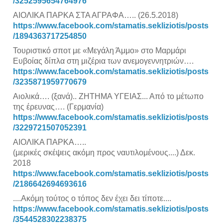
/3252595654764976
ΑΙΟΛΙΚΑ ΠΑΡΚΑ ΣΤΑ ΑΓΡΑΦΑ….. (26.5.2018)
https://www.facebook.com/stamatis.sekliziotis/posts
/1894363717254850
Τουριστικό σποτ με «Μεγάλη Άμμο» στο Μαρμάρι
Ευβοίας δίπλα στη μιζέρια των ανεμογεννητριών….
https://www.facebook.com/stamatis.sekliziotis/posts
/3235871959770679
Αιολικά…. (ξανά).. ΖΗΤΗΜΑ ΥΓΕΙΑΣ... Από το μέτωπο
της έρευνας…. (Γερμανία)
https://www.facebook.com/stamatis.sekliziotis/posts
/3229721507052391
ΑΙΟΛΙΚΑ ΠΑΡΚΑ…..
(μερικές σκέψεις ακόμη προς ναυτιλομένους....) Δεκ.
2018
https://www.facebook.com/stamatis.sekliziotis/posts
/2186642694693616
....Ακόμη τούτος ο τόπος δεν έχει δει τίποτε....
https://www.facebook.com/stamatis.sekliziotis/posts
/3544528302238375