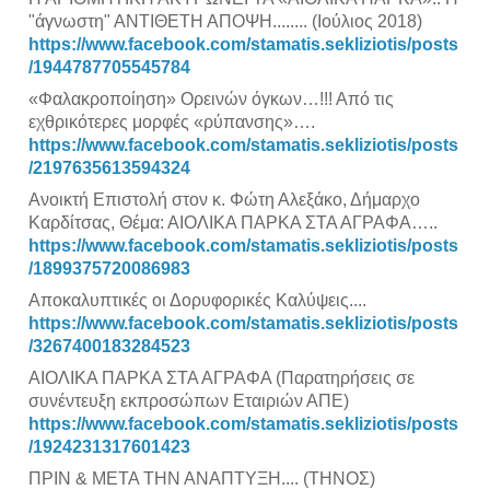
"άγνωστη" ΑΝΤΙΘΕΤΗ ΑΠΟΨΗ........ (Ιούλιος 2018)
https://www.facebook.com/stamatis.sekliziotis/posts
/1944787705545784
«Φαλακροποίηση» Ορεινών όγκων…!!! Από τις
εχθρικότερες μορφές «ρύπανσης»….
https://www.facebook.com/stamatis.sekliziotis/posts
/2197635613594324
Ανοικτή Επιστολή στον κ. Φώτη Αλεξάκο, Δήμαρχο
Καρδίτσας, Θέμα: ΑΙΟΛΙΚΑ ΠΑΡΚΑ ΣΤΑ ΑΓΡΑΦΑ…..
https://www.facebook.com/stamatis.sekliziotis/posts
/1899375720086983
Αποκαλυπτικές οι Δορυφορικές Καλύψεις....
https://www.facebook.com/stamatis.sekliziotis/posts
/3267400183284523
ΑΙΟΛΙΚΑ ΠΑΡΚΑ ΣΤΑ ΑΓΡΑΦΑ (Παρατηρήσεις σε
συνέντευξη εκπροσώπων Εταιριών ΑΠΕ)
https://www.facebook.com/stamatis.sekliziotis/posts
/1924231317601423
ΠΡΙΝ & ΜΕΤΑ ΤΗΝ ΑΝΑΠΤΥΞΗ.... (ΤΗΝΟΣ)