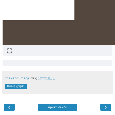
tinakanoumegk
στις
12:22 π.μ.
Κοινή χρήση
‹
›
Αρχική σελίδα