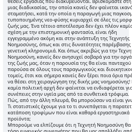
θέσεις εργασίας που διακυβεύονται. Βρισκόμαστε στη
μιας διαδικασίας, την οποία κανείς δεν φαίνεται ικαν
σταματήσει, κατά την οποία η παραγωγή μιας παγκοσ
τυποποιημένης νεο-φύσης κυριαρχεί σε όλες τις μορφ
ζωής μας. Ένα τέτοιο αποτέλεσμα δεν έχει πλέον καμί
σχέση με την επιστημονική φαντασία, είναι ήδη
εγγεγραμμένο ακόμη και στην ανάπτυξη της Τεχνητής
Νοημοσύνης, όπως και στις δυνατότητες παρέμβασης
γενετική κληρονομιά. Και όπως ακριβώς για την Τεχνη
Νοημοσύνη, κανείς δεν ανησυχεί σοβαρά για την οργ
της ζωής μας, όταν η παρουσία της θα είναι πανταχού
παρούσα σε όλους τους παραγωγικούς και διοικητικο
τομείς, έτσι και σήμερα κανείς δεν ξέρει ποια όρια πρ
να θέσει στη χειραγώγηση της δικής μας νοημοσύνης! 
καμία πολιτική αρχή δεν φαίνεται να ενδιαφέρεται για
συνέπειες στην υγεία μας από τα συνθετικά τρόφιμα.
Πώς, από την άλλη πλευρά, θα μπορούσαν να είναι γν
Τι στατιστικές έχουμε για το τι συνεπάγεται η παρατε
κατάποση τροφίμων που είναι καθαρά εργαστηριακά
προϊόντα;
Μπορούμε να ελπίζουμε ότι η Τεχνητή Νοημοσύνη θα 
τόσο ευγενικός συνεργάτης που θα μας απαλλάξει απ