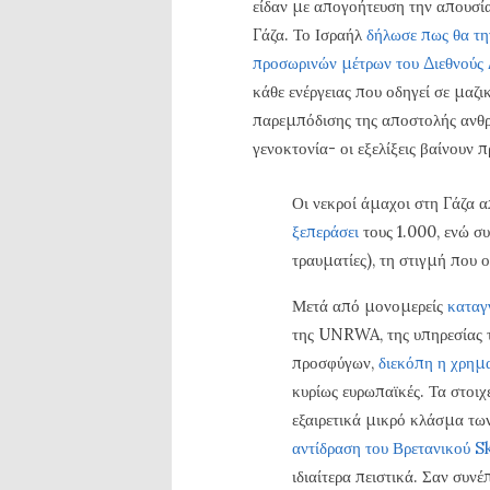
είδαν με απογοήτευση την απουσί
Γάζα. Το Ισραήλ
δήλωσε πως θα τη
προσωρινών μέτρων του Διεθνούς 
κάθε ενέργειας που οδηγεί σε μαζι
παρεμπόδισης της αποστολής ανθρ
γενοκτονία- οι εξελίξεις βαίνουν 
Οι νεκροί άμαχοι στη Γάζα 
ξεπεράσει
τους 1.000, ενώ σ
τραυματίες), τη στιγμή που ο
Μετά από μονομερείς
καταγ
της UNRWA, της υπηρεσίας τ
προσφύγων,
διεκόπη η χρημ
κυρίως ευρωπαϊκές. Τα στοι
εξαιρετικά μικρό κλάσμα τ
αντίδραση του Βρετανικού 
ιδιαίτερα πειστικά. Σαν συν