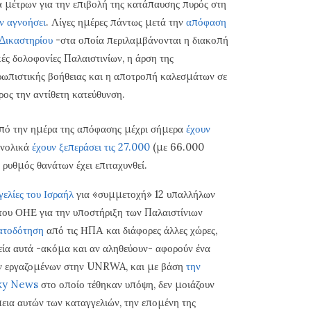
α μέτρων για την επιβολή της κατάπαυσης πυρός στη
ν αγνοήσει
. Λίγες ημέρες πάντως μετά την
απόφαση
Δικαστηρίου
-στα οποία περιλαμβάνονται η διακοπή
κές δολοφονίες Παλαιστινίων, η άρση της
ωπιστικής βοήθειας και η αποτροπή καλεσμάτων σε
προς την αντίθετη κατεύθυνση.
από την ημέρα της απόφασης μέχρι σήμερα
έχουν
υνολικά
έχουν ξεπεράσει τις 27.000
(με 66.000
 ρυθμός θανάτων έχει επιταχυνθεί.
γελίες του Ισραήλ
για «συμμετοχή» 12 υπαλλήλων
ου ΟΗΕ για την υποστήριξη των Παλαιστίνιων
ατοδότηση
από τις ΗΠΑ και διάφορες άλλες χώρες,
χεία αυτά -ακόμα και αν αληθεύουν- αφορούν ένα
ων εργαζομένων στην UNRWA, και με βάση
την
Sky News
στο οποίο τέθηκαν υπόψη, δεν μοιάζουν
έπεια αυτών των καταγγελιών, την επομένη της