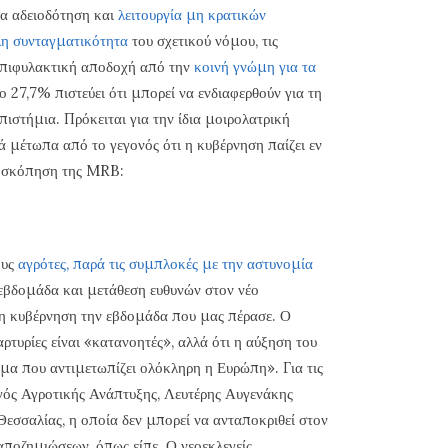
α αδειοδότηση και
λειτουργία μη κρατικών
η συνταγματικότητα
του σχετικού νόμου, τις
 επιφυλακτική αποδοχή από την
κοινή γνώμη για τα
ο 27,7% πιστεύει ότι μπορεί να ενδιαφερθούν για τη
πιστήμια. Πρόκειται για την ίδια μοιρολατρική
 μέτωπα από το γεγονός ότι η κυβέρνηση παίζει εν
ημοσκόπηση της MRB:
ους
αγρότες, παρά τις συμπλοκές με την αστυνομία
εβδομάδα και μετάθεση ευθυνών στον νέο
 η κυβέρνηση την εβδομάδα που μας πέρασε. Ο
ρτυρίες είναι «κατανοητές», αλλά ότι η αύξηση του
μα που αντιμετωπίζει ολόκληρη η Ευρώπη». Για τις
ός Αγροτικής Ανάπτυξης, Λευτέρης Αυγενάκης
Θεσσαλίας, η οποία δεν μπορεί να ανταποκριθεί στον
 αποζημιώσεων, όπως είπε. Ο νεοεκλεγείς