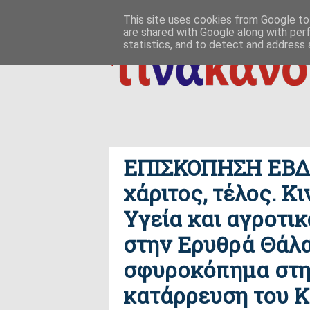
ΑΡΧΙΚΗ
ΠΟΙΟΣ ΤΙ ΠΟΥ
ΠΡΟΣ ΤΟ ΔΕΙΝ
This site uses cookies from Google to 
are shared with Google along with per
δημιουργία / εδαφικές, ανθρωπολογικές ρ
ΕΠΙΚΟΙΝΩΝΙΑ
statistics, and to detect and address 
ΕΠΙΣΚΟΠΗΣΗ ΕΒΔ
χάριτος, τέλος. Κ
Υγεία και αγροτικ
στην Ερυθρά Θάλα
σφυροκόπημα στη 
κατάρρευση του Κ