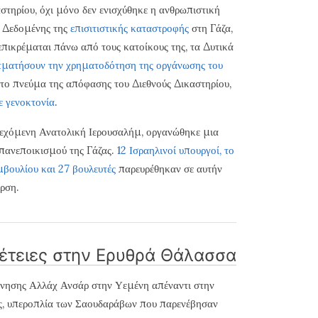
στηρίου, όχι μόνο δεν ενισχύθηκε η ανθρωπιστική
. Δεδομένης της
επισιτιστικής καταστροφής
στη Γάζα,
πικρέμαται πάνω από τους κατοίκους της, τα Δυτικά
τματήσουν την χρηματοδότηση της οργάνωσης του
 το πνεύμα της απόφασης του Διεθνούς Δικαστηρίου,
ε γενοκτονία
.
ατεχόμενη Ανατολική Ιερουσαλήμ, οργανώθηκε μια
πανεποικισμού της Γάζας.
12 Ισραηλινοί υπουργοί, το
μβουλίου και 27 βουλευτές
παρευρέθηκαν σε αυτήν
ρση.
πέτειες στην Ερυθρά Θάλασσα
ρνησης Αλλάχ Ανσάρ στην Υεμένη απέναντι στην
ης, υπεροπλία των Σαουδαράβων που παρενέβησαν