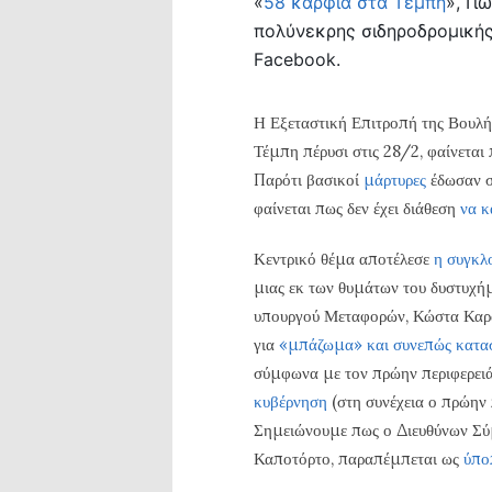
«
58 καρφιά στα Τέμπη
», Γι
πολύνεκρης σιδηροδρομικής
Facebook.
Η Εξεταστική Επιτροπή της Βουλή
Τέμπη πέρυσι στις 28/2, φαίνεται 
Παρότι βασικοί
μάρτυρες
έδωσαν σ
φαίνεται πως δεν έχει διάθεση
να κ
Κεντρικό θέμα αποτέλεσε
η συγκλ
μιας εκ των θυμάτων του δυστυχή
υπουργού Μεταφορών, Κώστα Καρα
για
«μπάζωμα» και συνεπώς κατασ
σύμφωνα με τον πρώην περιφερει
κυβέρνηση
(στη συνέχεια ο πρώην
Σημειώνουμε πως ο Διευθύνων Σύ
Καποτόρτο, παραπέμπεται ως
ύπο