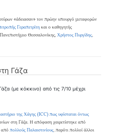
αρτύρων «άδειασαν» τον πρώην υπουργό μεταφορών
πιτροπής Γεραπετρίτη
και ο καθηγητής
 Πανεπιστήμιο Θεσσαλονίκης,
Χρήστος Πυργίδης
,
στη Γάζα
άζα (με κόκκινο) από τις 7/10 μέχρι
ικαστήριο της Χάγης (ICC) πως υφίσταται όντως
νίων στη Γάζα. Η απόφαση χαιρετίστηκε από
ι από
πολλούς Παλαιστινίους
, παρότι πολλοί άλλοι