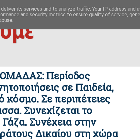
 ΟΥΤΩ
ΕΥΣΗΜΟΝ ΛΟΓΟΝ
ΜΙΚΡΟΚΟΣΜΟΙ
ΦΙΛΙΚΕΣ ΣΕΛΙΔΕΣ
deliver its services and to analyze traffic. Your IP address and 
formance and security metrics to ensure quality of service, gen
|
ίζες της οικονομίας
δημοκρατία / συμβουλιακές βάσεις σχέσ
abuse.
ΟΜΑΔΑΣ: Περίοδος
ινητοποιήσεις σε Παιδεία,
ό κόσμο. Σε περιπέτειες
σσα. Συνεχίζεται το
Γάζα. Συνέχεια στην
ράτους Δικαίου στη χώρα