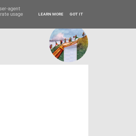
FACEBOOK
ΤΑΥΤΟΤΗΤΑ
user-agent
erate usage
LEARN MORE
GOT IT
εων θεσμών - κοινωνίας