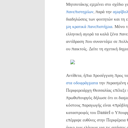
Μητσοτάκης εμμένει στο σχέδιο γι
πανεπιστημίων
, παρά την
αμφίβολ
διαδηλώσεις των φοιτητών και τη
μη κρατικά πανεπιστήμια
. Μόνο τ
ελληνική αγορά τα καλά ξένα πανε
αντίδραση που συναντάμε σε πολλά
ου παικτοίς. Δείτε τη σχετική δ
Αντίθετα, ήπια προσέγγιση προς τ
στα οδοφράγματα
την περασμένη 
Περιφερειάρχη Θεσσαλίας επέλεξε
πρωθυπουργός δήλωσε ότι οι διαμα
κόστους παραγωγής είναι «πρόβλη
καταστροφές του Daniel ο Υπουργ
επέρριψε ευθύνες στην Περιφέρεια 
όγκο των ελέγχων για τις αιτήσεις