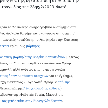
ώργος Κόφτης, εγκατάσταση στον τόπο της
 τραγωδίας της 28ης/2/2023. Φωτό:
ς για το πολύνεκρο σιδηροδρομικό δυστύχημα στα
πως δύσκολα θα φέρει κάτι καινούριο στη συζήτηση.
ημαντικές καταθέσεις, η πλειοψηφία στην Επιτροπή
αλέσει
κρίσιμους
μάρτυρες
.
ονιστική μαρτυρία της Μαρίας Καρυστιάνου
, μητέρας
ματος η οποία καταφέρθηκε εναντίον του πρώην
μανλή, αλλά ανέφερε επίσης πως η εντολή
τροφή των επιτόπιων στοιχείων
για το έγκλημα,
άρχη Θεσσαλίας κ. Αγοραστό, προήλθε
από την
 περιφερειάρχης
πέταξε αλλού τις ευθύνες
).
μβουλος της Hellenic Train, Μαουρίτσιο
πτος ψευδορκίας στην Εισαγγελία Εφετών
.