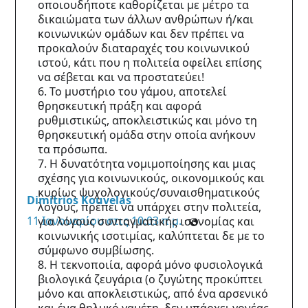
οποιουδήποτε καθορίζεται με μέτρο τα
δικαιώματα των άλλων ανθρώπων ή/και
κοινωνικών ομάδων και δεν πρέπει να
προκαλούν διαταραχές του κοινωνικού
ιστού, κάτι που η πολιτεία οφείλει επίσης
να σέβεται και να προστατεύει!
6. Το μυστήριο του γάμου, αποτελεί
θρησκευτική πράξη και αφορά
ρυθμιστικώς, αποκλειστικώς και μόνο τη
θρησκευτική ομάδα στην οποία ανήκουν
τα πρόσωπα.
7. Η δυνατότητα νομιμοποίησης και μιας
σχέσης για κοινωνικούς, οικονομικούς και
κυρίως ψυχολογικούς/συναισθηματικούς
Dimitrios Kouvelas
λόγους, πρέπει να υπάρχει στην πολιτεία,
11 Ιανουαρίου στις 10:03 π.μ.
·
για λόγους συνταγματικής ισονομίας και
κοινωνικής ισοτιμίας, καλύπτεται δε με το
σύμφωνο συμβίωσης.
8. Η τεκνοποιία, αφορά μόνο φυσιολογικά
βιολογικά ζευγάρια (ο ζυγώτης προκύπτει
μόνο και αποκλειστικώς, από ένα αρσενικό
και ένα θηλυκό γαμέτη, δεν υπάρχει γονέας