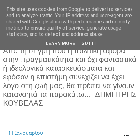
This site uses cookies from Google to deliver its services
and to analyze traffic. Your IP address and user-agent are
shared with Google along with performance and security
metrics to ensure quality of service, generate usage
statistics, and to detect and address abuse.
LEARN MORE
GOT IT
Πέμπτη 18 Ιανουαρίου 2024
Από τη στιγμή που η πολιτική αφορά
στην πραγματικότητα και όχι φανταστικά
ή ιδεολογικά κατασκευάσματα και
εφόσον η επιστήμη συνεχίζει να έχει
λόγο στη ζωή μας, θα πρέπει να γίνουν
κατανοητά τα παρακάτω.... ΔΗΜΗΤΡΗΣ
ΚΟΥΒΕΛΑΣ
11 Ιανουαρίου