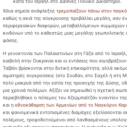
κατά του Ισραήλ στο Διεθνές Ποινικό Δικαστήριο.
Χίλια σημεία ανάφλεξης
τρεμοπαίζουν πάνω στον παγκό
καθώς η σκιά της σύγκρουσης προβάλλει μεγάλη, σαν έ
περιφερειακών διαφορών, μεταβαλλόμενων συμμαχιών 
κινδύνων υπό το καθεστώς μιας μεγάλης γεωπολιτικής
φάσης.
Η γενοκτονία των Παλαιστινίων στη Γάζα από το Ισραήλ,
εισβολή στην Ουκρανία και οι εντάσεις που σιγοβράζουν
Ταϊβάν βρίσκονται στην δυτική επικαιρότητα, αλλά ακόμ
αιματηρές συγκρούσεις (στο Σουδάν, στο Σαχέλ ή στη Μυ
πολύ μακρυά από την εστία της προσοχής της Δύσης, ο
μια χρονιά πολέμων. Αξίζει να σημειωθεί η σχετική σιωπ
περιεβλήθηκε ο πόλεμος του Αζερμπαϊτζάν εναντίον τη
και
η εθνοκάθαρση των Αρμενίων από το Ναγκόρνο Κα
και φαινομενικά εντοπισμένες διαμάχες εξελίσσονται σ
πολέμους, τροφοδοτούμενοι από λανθασμένους υπολογι
ανάμειξη εξωτερικών παραγόντων. Η ανάμειξη των Χούθ