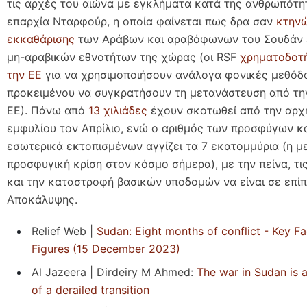
τις αρχές του αιώνα με εγκλήματα κατά της ανθρωπότη
επαρχία Νταρφούρ, η οποία φαίνεται πως δρα σαν
κτην
εκκαθάρισης
των Αράβων και αραβόφωνων του Σουδάν 
μη-αραβικών εθνοτήτων της χώρας (οι RSF
χρηματοδοτ
την ΕΕ
για να χρησιμοποιήσουν ανάλογα φονικές μεθόδ
προκειμένου να συγκρατήσουν τη μετανάστευση από τη
ΕΕ). Πάνω από
13 χιλιάδες
έχουν σκοτωθεί από την αρχ
εμφυλίου τον Απρίλιο, ενώ ο αριθμός των προσφύγων κ
εσωτερικά εκτοπισμένων αγγίζει τα 7 εκατομμύρια (η μ
προσφυγική κρίση στον κόσμο σήμερα), με την πείνα, τι
και την καταστροφή βασικών υποδομών να είναι σε επί
Αποκάλυψης.
Relief Web |
Sudan: Eight months of conflict - Key F
Figures (15 December 2023)
Al Jazeera | Dirdeiry M Ahmed:
The war in Sudan is
of a derailed transition