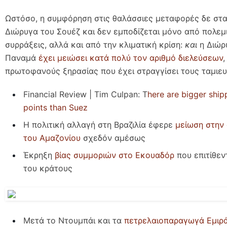
Ωστόσο, η συμφόρηση στις θαλάσσιες μεταφορές δε στ
Διώρυγα του Σουέζ και δεν εμποδίζεται μόνο από πολεμ
συρράξεις, αλλά και από την κλιματική κρίση:
και
η Διώρ
Παναμά
έχει μειώσει κατά πολύ τον αριθμό διελεύσεων
πρωτοφανούς ξηρασίας που έχει στραγγίσει τους ταμιευ
Financial Review | Tim Culpan: T
here are bigger shi
points than Suez
Η πολιτική αλλαγή στη Βραζιλία έφερε
μείωση στην
του Αμαζονίου
σχεδόν αμέσως
Έκρηξη
βίας συμμοριών στο Εκουαδόρ
που επιτίθεν
του κράτους
Μετά το Ντουμπάι και τα
πετρελαιοπαραγωγά Εμιρά