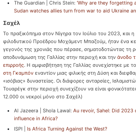
The Guardian | Chris Stein:
‘Why are they forgetting a
Sudan watches allies turn from war to aid Ukraine a
Σαχέλ
Το πραξικόπημα στον Νίγηρα τον Ιούλιο του 2023, και η
φιλοδυτικού Προέδρου Μοχάμεντ Μπαζούμ, ήταν ένα κε
γεγονός της χρονιάς που πέρασε, σηματοδοτώντας τη ρ
αποδυνάμωση της Γαλλίας στην περιοχή και την
άνοδο τ
επιρροής
. Η αμφισβήτηση της Γαλλίας συνεχίστηκε με τ
στη Γκαμπόν
εναντίον μιας φιλικής στη Δύση και διεφθ
«ισόβιας» δυναστείας. Οι διάφορες ανταρσίες, Ισλαμιστώ
Τουαρέγκ στην περιοχή συνεχίζουν να είναι φονικότατ
12.000 οι νεκροί μόνο στο Σαχέλ)
Al Jazeera | Shola Lawal:
Au revoir, Sahel: Did 2023 
influence in Africa?
ISPI |
Is Africa Turning Against the West?