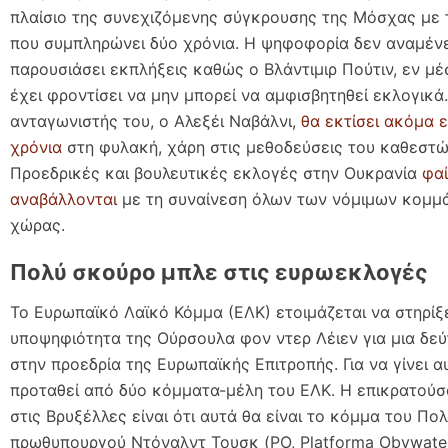
πλαίσιο της συνεχιζόμενης σύγκρουσης της Μόσχας με 
που συμπληρώνει δύο χρόνια. Η ψηφοφορία δεν αναμένε
παρουσιάσει εκπλήξεις καθώς ο Βλάντιμιρ Πούτιν, εν μ
έχει φροντίσει να μην μπορεί να αμφισβητηθεί εκλογικά
ανταγωνιστής του, ο Αλεξέι Ναβάλνι,
θα εκτίσει ακόμα ε
χρόνια
στη φυλακή, χάρη στις μεθοδεύσεις του καθεστώ
Προεδρικές και βουλευτικές εκλογές στην Ουκρανία
φαί
αναβάλλονται
με τη συναίνεση όλων των νόμιμων κομμ
χώρας.
Πολύ σκούρο μπλε στις ευρωεκλογές
Το Ευρωπαϊκό Λαϊκό Κόμμα (ΕΛΚ) ετοιμάζεται να στηρίξε
υποψηφιότητα της Ούρσουλα φον ντερ Λέιεν για μια δεύ
στην προεδρία της Ευρωπαϊκής Επιτροπής. Για να γίνει α
προταθεί από δύο κόμματα-μέλη του ΕΛΚ. Η επικρατούσ
στις Βρυξέλλες είναι ότι αυτά θα είναι το κόμμα του Πο
πρωθυπουργού Ντόναλντ Τουσκ (PO, Platforma Obywatel