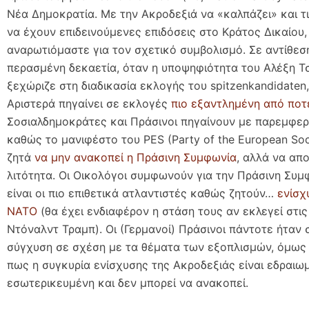
Νέα Δημοκρατία. Με την Ακροδεξιά να «καλπάζει» και τ
να έχουν επιδεινούμενες επιδόσεις στο Κράτος Δικαίου,
αναρωτιόμαστε για τον σχετικό συμβολισμό. Σε αντίθεσ
περασμένη δεκαετία, όταν η υποψηφιότητα του Αλέξη Τ
ξεχώριζε στη διαδικασία εκλογής του spitzenkandidaten
Αριστερά πηγαίνει σε εκλογές
πιο εξαντλημένη από ποτ
Σοσιαλδημοκράτες και Πράσινοι πηγαίνουν με παρεμφερ
καθώς το μανιφέστο του PES (Party of the European Soci
ζητά
να μην ανακοπεί η Πράσινη Συμφωνία
, αλλά να απο
λιτότητα. Οι Οικολόγοι συμφωνούν για την Πράσινη Συμ
είναι οι πιο επιθετικά ατλαντιστές καθώς ζητούν…
ενίσχ
ΝΑΤΟ
(θα έχει ενδιαφέρον η στάση τους αν εκλεγεί στι
Ντόναλντ Τραμπ). Οι (Γερμανοί) Πράσινοι πάντοτε ήταν 
σύγχυση σε σχέση με τα θέματα των εξοπλισμών, όμως 
πως η συγκυρία ενίσχυσης της Aκροδεξιάς είναι εδραιω
εσωτερικευμένη και δεν μπορεί να ανακοπεί.