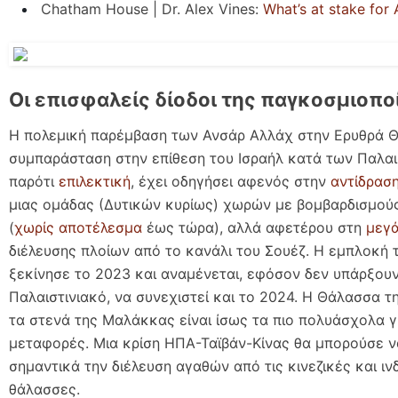
Chatham House | Dr. Alex Vines:
What’s at stake for 
Οι επισφαλείς δίοδοι της παγκοσμιοπο
Η πολεμική παρέμβαση των Ανσάρ Αλλάχ στην Ερυθρά 
συμπαράσταση στην επίθεση του Ισραήλ κατά των Παλαι
παρότι
επιλεκτική
, έχει οδηγήσει αφενός στην
αντίδρασ
μιας ομάδας (Δυτικών κυρίως) χωρών με βομβαρδισμού
(
χωρίς αποτέλεσμα
έως τώρα), αλλά αφετέρου στη
μεγά
διέλευσης πλοίων από το κανάλι του Σουέζ. Η εμπλοκή 
ξεκίνησε το 2023 και αναμένεται, εφόσον δεν υπάρξουν
Παλαιστινιακό, να συνεχιστεί και το 2024. Η Θάλασσα τη
τα στενά της Μαλάκκας είναι ίσως τα πιο πολυάσχολα γι
μεταφορές. Μια κρίση ΗΠΑ-Ταϊβάν-Κίνας θα μπορούσε ν
σημαντικά την διέλευση αγαθών από τις κινεζικές και ιν
θάλασσες.