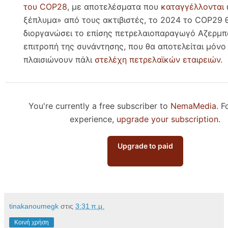
του COP28
, με αποτελέσματα που
καταγγέλλονται
ξέπλυμα» από τους ακτιβιστές, το 2024 το COP29 
διοργανώσει το επίσης πετρελαιοπαραγωγό Αζερμπα
επιτροπή της συνάντησης, που θα αποτελείται μόνο
πλαισιώνουν πάλι
στελέχη πετρελαϊκών εταιρειών
.
You're currently a free subscriber to
NemaMedia
. F
experience,
upgrade your subscription.
Upgrade to paid
tinakanoumegk
στις
3:31 π.μ.
Κοινή χρήση