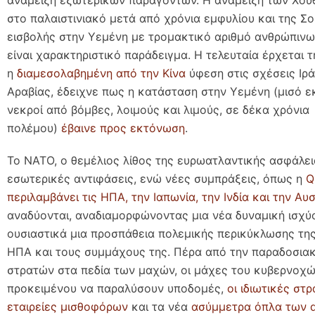
στο παλαιστινιακό μετά από χρόνια εμφυλίου και της Σ
εισβολής στην Υεμένη με τρομακτικό αριθμό ανθρώπινω
είναι χαρακτηριστικό παράδειγμα. Η τελευταία έρχεται τ
η
διαμεσολαβημένη από την Κίνα
ύφεση στις σχέσεις Ιρά
Αραβίας, έδειχνε πως η κατάσταση στην Υεμένη (μισό 
νεκροί από βόμβες, λοιμούς και λιμούς, σε δέκα χρόνια
πολέμου)
έβαινε προς εκτόνωση
.
Το ΝΑΤΟ, ο θεμέλιος λίθος της ευρωατλαντικής ασφάλει
εσωτερικές αντιφάσεις, ενώ νέες συμπράξεις, όπως η
Q
περιλαμβάνει τις ΗΠΑ, την Ιαπωνία, την Ινδία και την Αυ
αναδύονται, αναδιαμορφώνοντας μια νέα δυναμική ισχύ
ουσιαστικά μια προσπάθεια πολεμικής περικύκλωσης της
ΗΠΑ και τους συμμάχους της. Πέρα από την παραδοσια
στρατών στα πεδία των μαχών, οι μάχες του κυβερνοχ
προκειμένου να παραλύσουν υποδομές,
οι ιδιωτικές στ
εταιρείες μισθοφόρων
και τα νέα
ασύμμετρα όπλα των d