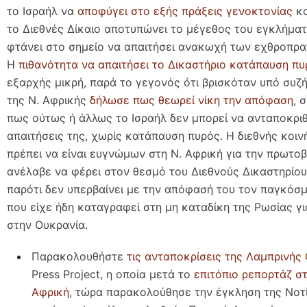
το Ισραήλ να
αποφύγει στο εξής πράξεις γενοκτονίας
κα
το Διεθνές Δίκαιο αποτυπώνει το μέγεθος του εγκλήματ
φτάνει στο σημείο να απαιτήσει ανακωχή των εχθροπρα
Η
πιθανότητα να απαιτήσει το Δικαστήριο κατάπαυση πυ
εξαρχής μικρή, παρά το γεγονός ότι βρισκόταν υπό συζή
της Ν. Αφρικής
δήλωσε πως θεωρεί νίκη την απόφαση
, 
πως ούτως ή άλλως το Ισραήλ δεν μπορεί να ανταποκριθ
απαιτήσεις της, χωρίς κατάπαυση πυρός. Η διεθνής κοι
πρέπει να είναι ευγνώμων στη Ν. Αφρική για την πρωτο
ανέλαβε να φέρει στον θεσμό του Διεθνούς Δικαστηρίου
παρότι δεν υπερβαίνει με την απόφασή του τον παγκόσμ
που είχε ήδη καταγραφεί στη μη καταδίκη της Ρωσίας γι
στην Ουκρανία.
Παρακολουθήστε
τις ανταποκρίσεις της Λαμπρινής
Press Project, η οποία μετά το
επιτόπιο ρεπορτάζ σ
Αφρική
, τώρα παρακολούθησε την έγκληση της Νοτ