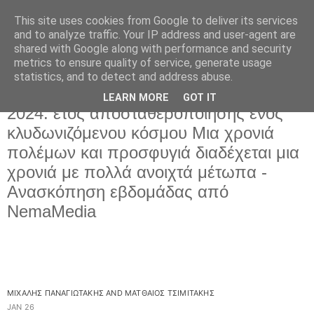
This site uses cookies from Google to deliver its services
and to analyze traffic. Your IP address and user-agent are
shared with Google along with performance and security
metrics to ensure quality of service, generate usage
statistics, and to detect and address abuse.
LEARN MORE
GOT IT
Δευτέρα 29 Ιανουαρίου 2024
2024: έτος αποσταθεροποίησης ενός
κλυδωνιζόμενου κόσμου Μια χρονιά
πολέμων και προσφυγιά διαδέχεται μια
χρονιά με πολλά ανοιχτά μέτωπα -
Ανασκόπηση εβδομάδας από
NemaMedia
ΜΙΧΑΛΗΣ ΠΑΝΑΓΙΩΤΑΚΗΣ
AND
ΜΑΤΘΑΙΟΣ ΤΣΙΜΙΤΑΚΗΣ
JAN 26