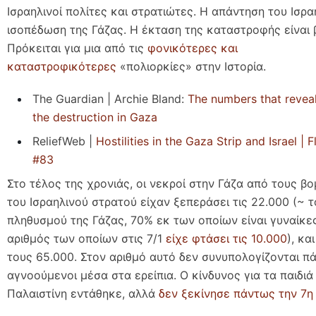
Ισραηλινοί πολίτες και στρατιώτες. Η απάντηση του Ισρα
ισοπέδωση της Γάζας. Η έκταση της καταστροφής είναι β
Πρόκειται για μια από τις
φονικότερες και
καταστροφικότερες
«πολιορκίες» στην Ιστορία.
The Guardian | Archie Bland:
The numbers that reveal
the destruction in Gaza
ReliefWeb |
Hostilities in the Gaza Strip and Israel |
#83
Στο τέλος της χρονιάς, οι νεκροί στην Γάζα από τους β
του Ισραηλινού στρατού είχαν ξεπεράσει τις 22.000 (~ τ
πληθυσμού της Γάζας, 70% εκ των οποίων είναι γυναίκες 
αριθμός των οποίων στις 7/1
είχε φτάσει τις 10.000
), κα
τους 65.000. Στον αριθμό αυτό δεν συνυπολογίζονται π
αγνοούμενοι μέσα στα ερείπια. Ο κίνδυνος για τα παιδιά
Παλαιστίνη εντάθηκε, αλλά
δεν ξεκίνησε πάντως την 7η