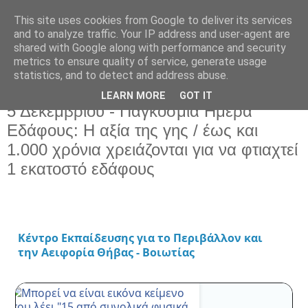
This site uses cookies from Google to deliver its services
and to analyze traffic. Your IP address and user-agent are
shared with Google along with performance and security
metrics to ensure quality of service, generate usage
statistics, and to detect and address abuse.
LEARN MORE
GOT IT
Τετάρτη 6 Δεκεμβρίου 2023
5 Δεκεμβρίου - Παγκόσμια Ημέρα
Εδάφους: Η αξία της γης / έως και
1.000 χρόνια χρειάζονται για να φτιαχτεί
1 εκατοστό εδάφους
Κέντρο Εκπαίδευσης για το Περιβάλλον και
την Αειφορία Θήβας - Βοιωτίας