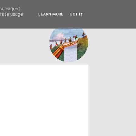
FACEBOOK
ΤΑΥΤΟΤΗΤΑ
user-agent
erate usage
LEARN MORE
GOT IT
εων θεσμών - κοινωνίας