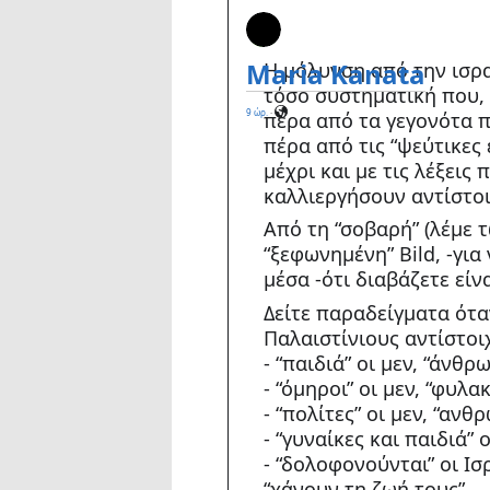
Η
Maria Kanata
Η μόλυνση από την ισρ
τόσο συστηματική που,
9 ώρ.
·
πέρα από τα γεγονότα 
πέρα από τις “ψεύτικες 
μέχρι και με τις
λέξεις 
καλλιεργήσουν αντίστοι
Από τη “σοβαρή” (λέμε 
“ξεφωνημένη” Bild, -για
μέσα -ότι διαβάζετε είν
Δείτε παραδείγματα ότα
Παλαιστίνιους αντίστοι
- “παιδιά” οι μεν, “άνθρ
- “όμηροι” οι μεν, “φυλα
- “πολίτες” οι μεν, “ανθ
- “γυναίκες και παιδιά” 
- “δολοφονούνται” οι Ισ
“χάνουν τη ζωή τους”