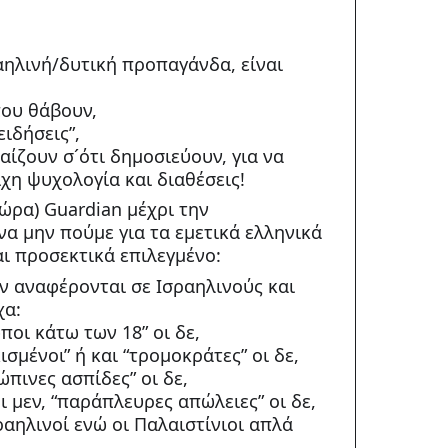
αηλινή/δυτική προπαγάνδα, είναι
που θάβουν,
ειδήσεις”,
παίζουν σ´ότι δημοσιεύουν, για να
χη ψυχολογία και διαθέσεις!
τώρα) Guardian μέχρι την
 να μην πούμε για τα εμετικά ελληνικά
αι προσεκτικά επιλεγμένο:
ν αναφέρονται σε Ισραηλινούς και
χα:
ωποι κάτω των 18” οι δε,
κισμένοι” ή και “τρομοκράτες” οι δε,
ρώπινες ασπίδες” οι δε,
οι μεν, “παράπλευρες απώλειες” οι δε,
ραηλινοί ενώ οι Παλαιστίνιοι απλά