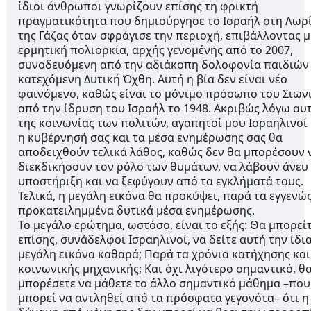
ίδιοι άνθρωποι γνωρίζουν επίσης τη φρικτή
πραγματικότητα που δημιούργησε το Ισραήλ στη Λωρ
της Γάζας όταν σφράγισε την περιοχή, επιβάλλοντας μ
ερμητική πολιορκία, αρχής γενομένης από το 2007,
συνοδευόμενη από την αδιάκοπη δολοφονία παιδιών
κατεχόμενη Δυτική Όχθη. Αυτή η βία δεν είναι νέο
φαινόμενο, καθώς είναι το μόνιμο πρόσωπο του Σιων
από την ίδρυση του Ισραήλ το 1948. Ακριβώς λόγω αυ
της κοινωνίας των πολιτών, αγαπητοί μου Ισραηλινοί 
η κυβέρνησή σας και τα μέσα ενημέρωσης σας θα
αποδειχθούν τελικά λάθος, καθώς δεν θα μπορέσουν 
διεκδικήσουν τον ρόλο των θυμάτων, να λάβουν άνευ
υποστήριξη και να ξεφύγουν από τα εγκλήματά τους.
Τελικά, η μεγάλη εικόνα θα προκύψει, παρά τα εγγενώ
προκατειλημμένα δυτικά μέσα ενημέρωσης.
Το μεγάλο ερώτημα, ωστόσο, είναι το εξής: Θα μπορεί
επίσης, συνάδελφοι Ισραηλινοί, να δείτε αυτή την ίδι
μεγάλη εικόνα καθαρά; Παρά τα χρόνια κατήχησης και
κοινωνικής μηχανικής; Και όχι λιγότερο σημαντικό, θ
μπορέσετε να μάθετε το άλλο σημαντικό μάθημα –που
μπορεί να αντληθεί από τα πρόσφατα γεγονότα– ότι η