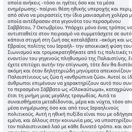
οποία ανήκεις –τόσο οι ηγέτες όσο και τα μέσα
ενημέρωσης– παίρνει θέση ηθικής υπεροχής και περι
από σένα να μοιραστείς την ίδια μανιασμένη χολέρα μ
οποία αντέδρασαν στα γεγονότα του περασμένου
Σαββάτου, 7 Οκτωβρίου. Υπάρχει μόνο ένας τρόπος ν
αντισταθείτε στον πειρασμό να συμμετάσχετε σε αυτό
κάποια στιγμή στη ζωή σας καταλάβατε –ακόμη και ως
Εβραίος πολίτης του Ισραήλ– την αποικιακή φύση του
Σιωνισμού και τρομοκρατηθήκατε από τις πολιτικές τ
εναντίον του γηγενούς πληθυσμού της Παλαιστίνης. Ε
έχετε επιτύχει αυτήν την επίγνωση, τότε δεν θα διστά
ακόμη και όταν δηλητηριώδη μηνύματα απεικονίζουν
Παλαιστίνιους ως ζώα ή «ανθρώπινα ζώα». Αυτοί οι ίδ
άνθρωποι επιμένουν να χαρακτηρίζουν αυτό που συν
το περασμένο Σάββατο ως «Ολοκαύτωμα», καταχρώνο
έτσι τη μνήμη μιας μεγάλης τραγωδίας. Αυτά τα
συναισθήματα μεταδίδονται, μέρα και νύχτα, τόσο απ
μέσα ενημέρωσης όσο και από τους Ισραηλινούς
πολιτικούς. Αυτή η ηθική πυξίδα είναι που με οδήγησ
εμένα, και άλλους στην κοινωνία μας, να υποστηρίξο
τον παλαιστινιακό λαό με κάθε δυνατό τρόπο. και αυτ