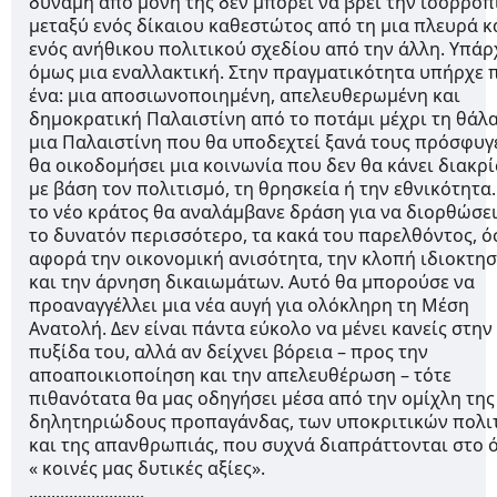
δύναμη από μόνη της δεν μπορεί να βρει την ισορροπ
μεταξύ ενός δίκαιου καθεστώτος από τη μια πλευρά κ
ενός ανήθικου πολιτικού σχεδίου από την άλλη. Υπάρ
όμως μια εναλλακτική. Στην πραγματικότητα υπήρχε 
ένα: μια αποσιωνοποιημένη, απελευθερωμένη και
δημοκρατική Παλαιστίνη από το ποτάμι μέχρι τη θάλ
μια Παλαιστίνη που θα υποδεχτεί ξανά τους πρόσφυγε
θα οικοδομήσει μια κοινωνία που δεν θα κάνει διακρί
με βάση τον πολιτισμό, τη θρησκεία ή την εθνικότητα
το νέο κράτος θα αναλάμβανε δράση για να διορθώσει
το δυνατόν περισσότερο, τα κακά του παρελθόντος, ό
αφορά την οικονομική ανισότητα, την κλοπή ιδιοκτησ
και την άρνηση δικαιωμάτων. Αυτό θα μπορούσε να
προαναγγέλλει μια νέα αυγή για ολόκληρη τη Μέση
Ανατολή. Δεν είναι πάντα εύκολο να μένει κανείς στην
πυξίδα του, αλλά αν δείχνει βόρεια – προς την
αποαποικιοποίηση και την απελευθέρωση – τότε
πιθανότατα θα μας οδηγήσει μέσα από την ομίχλη της
δηλητηριώδους προπαγάνδας, των υποκριτικών πολι
και της απανθρωπιάς, που συχνά διαπράττονται στο 
« κοινές μας δυτικές αξίες».
..........................