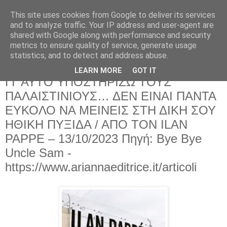
This site uses cookies from Google to deliver its services
and to analyze traffic. Your IP address and user-agent are
shared with Google along with performance and security
metrics to ensure quality of service, generate usage
statistics, and to detect and address abuse.
LEARN MORE
GOT IT
Κυριακή 15 Οκτωβρίου 2023
ΓΙ' ΑΥΤΟ ΥΠΟΣΤΗΡΙΖΩ ΤΟΥΣ
ΠΑΛΑΙΣΤΙΝΙΟΥΣ… ΔΕΝ ΕΙΝΑΙ ΠΑΝΤΑ
ΕΥΚΟΛΟ ΝΑ ΜΕΙΝΕΙΣ ΣΤΗ ΔΙΚΗ ΣΟΥ
ΗΘΙΚΗ ΠΥΞΙΔΑ / ΑΠΟ ΤΟΝ ILAN
PAPPE – 13/10/2023 Πηγή: Bye Bye
Uncle Sam -
https://www.ariannaeditrice.it/articoli