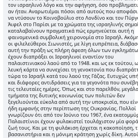
τον ισραηλινό λόγο και την αφήγηση, όσο προβληματι
αν ήταν. Αναρωτιέμαι πόσοι από αυτούς που αποφάσ
να ντύσουν το Κοινοβούλιο στο Λονδίνο και τον Πύργ
Άιφελ στο Παρίσι με τα χρώματα της ισραηλινής σημα
καταλαβαίνουν πραγματικά πώς ερμηνεύεται αυτή η
φαινομενικά συμβολική χειρονομία στο Ισραήλ. Ακόμη
οι φιλελεύθεροι Σιωνιστές, με λίγη ευπρέπεια, διάβα
αυτή την πράξη ως πλήρη άφεση όλων των εγκλημάτ
έχουν διαπράξει οι Ισραηλινοί εναντίον του
παλαιστινιακού λαού από το 1948. και ως εκ τούτου, 
λευκή κάρτα να συνεχίσει τη γενοκτονία που διαπράτ
τώρα το Ισραήλ κατά του λαού της Γάζας. Ευτυχώς υπ
και διάφορες αντιδράσεις για τα γεγονότα που συνέβ
τις τελευταίες ημέρες. Όπως και στο παρελθόν, μεγάλ
τμήματα της δυτικής κοινωνίας των πολιτών δεν
ξεγελιούνται εύκολα από αυτή την υποκρισία, που είν
ήδη εμφανής στην περίπτωση της Ουκρανίας. Πολλοί
γνωρίζουν ότι από τον Ιούνιο του 1967, ένα εκατομμύ
Παλαιστίνιοι έχουν φυλακιστεί τουλάχιστον μία φορά
ζωή τους. Και με τη φυλάκιση έρχεται η κακοποίηση, 
βασανιστήρια και η μόνιμη κράτηση χωρίς δίκη. Αυτοί