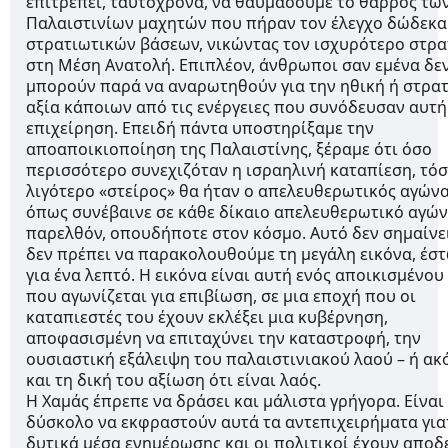
επιτρέπει, ταυτόχρονα, να θαυμάσουμε το θάρρος τω
Παλαιστινίων μαχητών που πήραν τον έλεγχο δώδεκα
στρατιωτικών βάσεων, νικώντας τον ισχυρότερο στρα
στη Μέση Ανατολή. Επιπλέον, άνθρωποι σαν εμένα δε
μπορούν παρά να αναρωτηθούν για την ηθική ή στρα
αξία κάποιων από τις ενέργειες που συνόδευσαν αυτή
επιχείρηση. Επειδή πάντα υποστηρίξαμε την
αποαποικιοποίηση της Παλαιστίνης, ξέραμε ότι όσο
περισσότερο συνεχιζόταν η ισραηλινή καταπίεση, τό
λιγότερο «στείρος» θα ήταν ο απελευθερωτικός αγώνα
όπως συνέβαινε σε κάθε δίκαιο απελευθερωτικό αγών
παρελθόν, οπουδήποτε στον κόσμο. Αυτό δεν σημαίνει
δεν πρέπει να παρακολουθούμε τη μεγάλη εικόνα, έστ
για ένα λεπτό. Η εικόνα είναι αυτή ενός αποικισμένου
που αγωνίζεται για επιβίωση, σε μια εποχή που οι
καταπιεστές του έχουν εκλέξει μια κυβέρνηση,
αποφασισμένη να επιταχύνει την καταστροφή, την
ουσιαστική εξάλειψη του παλαιστινιακού λαού – ή ακ
και τη δική του αξίωση ότι είναι λαός.
Η Χαμάς έπρεπε να δράσει και μάλιστα γρήγορα. Είναι
δύσκολο να εκφραστούν αυτά τα αντεπιχειρήματα για
δυτικά μέσα ενημέρωσης και οι πολιτικοί έχουν αποδ