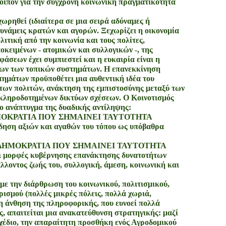
λοιπόν για την σύγχρονη κοινωνική πραγματικότητα
ωρηθεί (ιδιαίτερα σε μια σειρά αδύναμες ή
υνάμεις κρατών και αγορών. Ξεχωρίζει η οικονομία
λιτική από την κοινωνία και τους πολίτες,
κειμένων - ατομικών και συλλογικών -, της
άσεων έχει συμπιεστεί και η ευκαιρία είναι η
των των τοπικών συστημάτων. Η επανεκκίνηση
ημάτων προϋποθέτει μια αυθεντική ιδέα του
 των πολιτών, ανάκτηση της εμπιστοσύνης μεταξύ των
 κληροδοτημένων δικτύων σχέσεων. Ο Κοινοτισμός
το ανάπτυγμα της δυαδικής αντίληψης:
ΔΗΜΟΚΡΑΤΙΑ ΠΟΥ ΣΗΜΑΙΝΕΙ ΤΑΥΤΟΤΗΤΑ
ση αξιών και αγαθών του τόπου ως υπόβαθρα
ΚΗ ΔΗΜΟΚΡΑΤΙΑ ΠΟΥ ΣΗΜΑΙΝΕΙ ΤΑΥΤΟΤΗΤΑ
ορφές κυβέρνησης επανάκτησης δυνατοτήτων
λοντος ζωής του, συλλογική, άμεση, κοινωνική και
 με την διάρθρωση του κοινωνικού, πολιτισμικού,
ισμού (πολλές μικρές πόλεις, πολλά χωριά,
η άνθηση της πληροφορικής, που ευνοεί πολλά
 απαιτείται μια ανακατεύθυνση στρατηγικής: μαζί
Σχέδιο, την απαραίτητη προσθήκη ενός Αγροδομικού