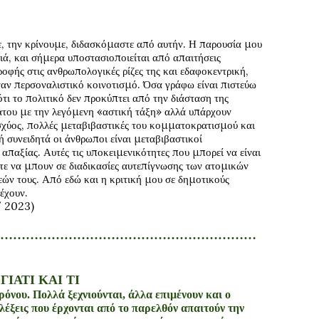
ε
,
την
κρ
ί
νο
υ
με
,
δ
ι
δ
α
σκ
ό
μ
α
στε
α
π
ό αυ
τ
ή
ν
.
Η
π
α
ρο
υ
σ
ία
μο
υ
ιά,
κ
αι
σ
ή
μερ
α υ
ποστ
α
σ
ι
οπο
ι
ε
ί
τ
αι α
π
ό α
π
αι
τ
ή
σε
ι
ς
ροφ
ή
ς
στ
ι
ς
α
νθρωπολογ
ι
κ
έ
ς
ρ
ί
ζες
της
κ
αι
εδ
α
φοκεντρ
ι
κ
ή,
ν
α
ν
περσον
α
λ
ι
στ
ι
κ
ό
κο
ι
νοτ
ι
σμ
ό. Ό
σ
α
γρ
ά
φω
ε
ί
ν
αι
π
ι
στε
ύ
ω
ό
τ
ι
το
πολ
ι
τ
ι
κ
ό
δεν
προκ
ύ
πτε
ι α
π
ό
την
δ
ιά
στ
α
ση
της
ά
το
υ
με
την
λεγ
ό
μενη
«α
στ
ι
κ
ή
τ
ά
ξη
» α
λλ
ά υ
π
ά
ρχο
υ
ν
σχ
ύ
ος
,
πολλ
έ
ς
μετ
α
β
ι
β
α
στ
ι
κ
έ
ς
το
υ
κομμ
α
τοκρ
α
τ
ι
σμο
ύ
κ
αι
 ή
σ
υ
νε
ι
δητ
ά
ο
ι ά
νθρωπο
ι
ε
ί
ν
αι
μετ
α
β
ι
β
α
στ
ι
κο
ί
α
π
α
ξ
ία
ς
.
Α
υ
τ
έ
ς
τ
ι
ς
υ
ποκε
ι
μεν
ι
κ
ό
τητες
πο
υ
μπορε
ί
ν
α
ε
ί
ν
αι
τε
ν
α
μπο
υ
ν
σε
δ
ια
δ
ι
κ
α
σ
ί
ες
αυ
τεπ
ί
γνωσης
των
α
τομ
ι
κ
ώ
ν
ε
ώ
ν
το
υ
ς
.
Απ
ό
εδ
ώ
κ
αι
η
κρ
ι
τ
ι
κ
ή
μο
υ
σε
δημοτ
ι
κο
ύ
ς
έ
χο
υ
ν
.
/ 2023)
……………………………………………………
ΙΑΤΙ ΚΑΙ ΤΙ
όνου. Πολλά ξεχνιούνται, άλλα επιμένουν και ο
λέξεις που έρχονται από το παρελθόν απαιτούν την