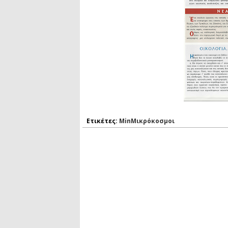
Ετικέτες:
MinΜικρόκοσμοι