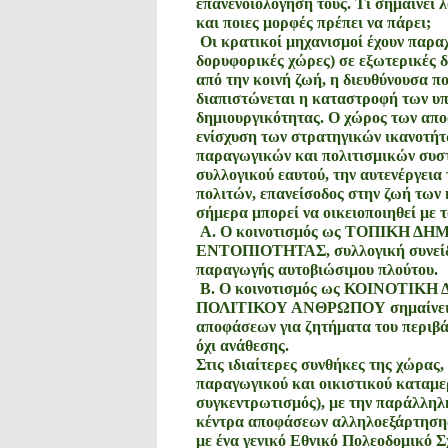
επανενοιολόγησή τους. Τί σημαίνει 
και ποιες μορφές πρέπει να πάρει;
Οι κρατικοί μηχανισμοί έχουν παραχ
δορυφορικές χώρες) σε εξωτερικές δ
από την κοινή ζωή, η διευθύνουσα πο
διαπιστώνεται η καταστροφή των υπο
δημιουργικότητας. Ο χώρος των αποφ
ενίσχυση των στρατηγικών ικανοτή
παραγωγικών και πολιτισμικών συστ
συλλογικού εαυτού, την αυτενέργεια
πολιτών, επανείσοδος στην ζωή των
σήμερα μπορεί να οικειοποιηθεί με 
Α. Ο κοινοτισμός ως ΤΟΠΙΚΗ 
ΕΝΤΟΠΙΟΤΗΤΑΣ, συλλογική συνείδη
παραγωγής αυτοβιώσιμου πλούτου.
Β. Ο κοινοτισμός ως ΚΟΙΝΟΤΙ
ΠΟΛΙΤΙΚΟΥ ΑΝΘΡΩΠΟΥ σημαίνει μ
αποφάσεων για ζητήματα του περιβάλ
όχι ανάθεσης.
Στις ιδιαίτερες συνθήκες της χώρας,
παραγωγικού και οικιστικού καταμερ
συγκεντρωτισμός), με την παράλληλ
κέντρα αποφάσεων αλληλοεξάρτησης,
με ένα γενικό Εθνικό Πολεοδομικό 