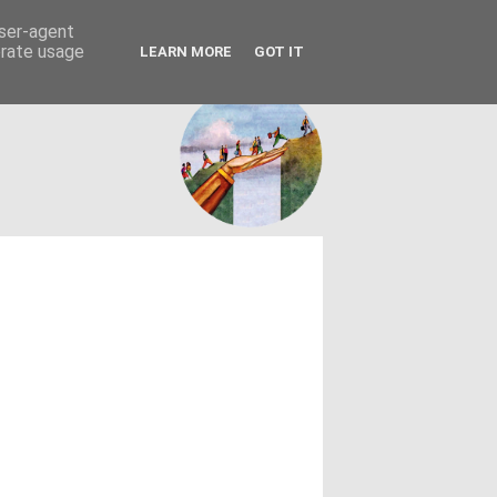
FACEBOOK
ΤΑΥΤΟΤΗΤΑ
user-agent
erate usage
LEARN MORE
GOT IT
εων θεσμών - κοινωνίας