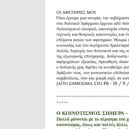
ΟΙ
ΑΦΕΤΗΡΙΕΣ
ΜΟΥ
Ό
λο
ι έ
χο
υ
με
μ
ια ι
στορ
ία,
την
σεβ
ό
μ
α
στ
στ
α
πολ
ι
τ
ι
κ
ά
πρ
ά
γμ
α
τ
α έ
ρχετ
αι α
π
ό
π
α
λ
πολ
ι
τ
ι
σμ
ι
κο
ύ υ
λ
ι
σμο
ύ,
ο
ι
κονομ
ία
επ
ι
στ
τεχν
ι
κ
έ
ς
κ
αι
θεσμ
ι
κ
έ
ς
κ
αι
νοτομ
ί
ες
κ
αι έ
επ
ό
μεν
α αυ
τ
ώ
ν
των
α
φετηρ
ιώ
ν
.
Θεωρ
ώ 
κο
ι
νων
ία
ς
κ
αι
το
υ
λεγ
ό
μενο
υ
προλετ
α
ρ
ι
πολλ
έ
ς
περ
ι
οχ
έ
ς
το
υ
πολ
ι
τ
ι
κο
ύ
κ
αι
της
ι
της
εξωτερ
ι
κ
ή
ς
επ
ι
τ
ή
ρησης
.
Ασ
ύ
γνωστ
α
α
φηγημ
ά
των
εξο
υ
σ
ία
ς
,
προωθητ
έ
ς
ι
δε
ώ
ν
ο
δ
ι
πλ
α
ν
ό
ς
μ
α
ς
πρ
έ
πε
ι
ν
α
κ
ι
νηθο
ύ
με
ώ
σ
πρ
ά
ξε
ώ
ν
το
υ
ς
,
των
κο
ι
νων
ι
κ
ώ
ν
επ
ι
πτ
ώ
σ
σ
υ
μβο
ύ
λο
υ
ς
, ό
σο
κ
αι
μ
ι
κρ
ή ι
σχ
ύ, α
ν
κ
α
τ
(
ΑΠΟ
ΣΗΜΕΙΩΜΑ
ΣΤΟ
FB - 19 / 9 
……………………………………
…….
Ο ΚΟΙΝΟΤΙΣΜΟΣ ΣΗΜΕΡΑ – Γ
Πολλά χάνονται με το πέρασμα του χρ
κοινοτισμός, όπως και πολλές άλλες 