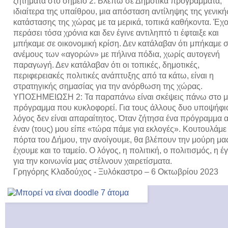
ζητήματα στο σημείο 2. Βλέπω σε Δημοτικά προγράμματα,
ιδιαίτερα της υπαίθρου, μια απόσταση αντίληψης της γενική
κατάστασης της χώρας με τα μερικά, τοπικά καθήκοντα. Έχ
περάσει τόσα χρόνια και δεν έγινε αντιληπτό τι έφταιξε και
μπήκαμε σε οικονομική κρίση. Δεν κατάλαβαν ότι μπήκαμε 
ανέμους των «αγορών» με πήλινα πόδια, χωρίς αυτογενή
παραγωγή. Δεν κατάλαβαν ότι οι τοπικές, δημοτικές,
περιφερειακές πολιτικές ανάπτυξης από τα κάτω, είναι η
στρατηγικής σημασίας για την ανόρθωση της χώρας.
ΥΠΟΣΗΜΕΙΩΣΗ 2: Τα παραπάνω είναι σκέψεις πάνω στο 
πρόγραμμα που κυκλοφορεί. Για τους άλλους δυο υποψήφι
λόγος δεν είναι απαραίτητος. Όταν ζήτησα ένα πρόγραμμα 
έναν (τους) μου είπε «τώρα πάμε για εκλογές». Κουτουλάμε
πόρτα του Δήμου, την ανοίγουμε, θα βλέπουν την μούρη μας
έχουμε και το ταμείο. Ο λόγος, η πολιτική, ο πολιτισμός, η έ
για την κοινωνία μας στέλνουν χαιρετίσματα.
Γρηγόρης Κλαδούχος - Ξυλόκαστρο – 6 Οκτωβρίου 2023