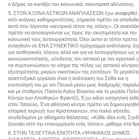
ο Δήμος να κοιτάξει του κοινωνικά, οικονομικά αδύνατους.
5. ΣΤΟΝ ΑΞΟΝΑ ΑΣΤΙΚΩΝ ΑΝΑΠΛΑΣΕΩΝ έχω αναφερθεί.
από ανάγκες καθημερινότητας, σημασία πρέπει να αποδοθε
αυτό που λέγονται «κεντρικοί τόποι της πόλης». Οι αναπλάσ
πρέπει να αιτιολογούνται ως προς την σκοπιμότητα και την
κοινωνική τους λειτουργικότητα. Όλοι αυτοί οι τόποι πρέπει
ενταχθούν σε ΕΝΑ ΣΥΝΕΚΤΙΚΟ πρόγραμμα ανάπλασης όχι
για αισθητικούς λόγους αλλά και για να λειτουργήσουν ως 
κοινωνικοποίησης, σύνδεσης του αστικού με τον αγροτικό 
να συμπυκνώσουν το νόημα της πόλης ως αστικού κέντρου
εξυπηρέτησης μικρών οικιστικών της ενοτήτων. Το μεγαλύτ
αναπτυξιακό εργαλείο είναι η ανάπλαση του Σύθα και η
ενοποιίησή του με τον Πευκιά μέσω μιας διαδρομής παραλ
και με σταθμούς Πλατεία Αγίου Βλασίου και το μεγάλο Πολιτ
Κέντρο των Αποθηκών Φραντζή. Έχω κάνει εισηγητική έκθ
στον Τατούλη. Ένα αθλητικό κέντρο πρέπει να δημιουργηθε
ιστορική περιοχή των Αριστοναυτών, στο παλιό γήπεδο,
συνδεδεμένο με αθλήματα θάλασσας. «Κάθε ιδέα ενός Σχεδ
ξεκινάει από την επανερμηνεία ενός τόπου», μάθαμε στα θρ
6. ΣΤΗΝ ΤΕΛΕΥΤΑΙΑ ΕΝΟΤΗΤΑ «ΨΗΦΙΑΚΟΣ ΔΗΜΟΣ-