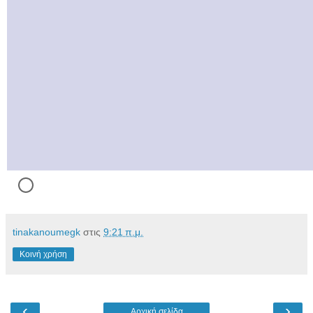
tinakanoumegk
στις
9:21 π.μ.
Κοινή χρήση
‹
›
Αρχική σελίδα