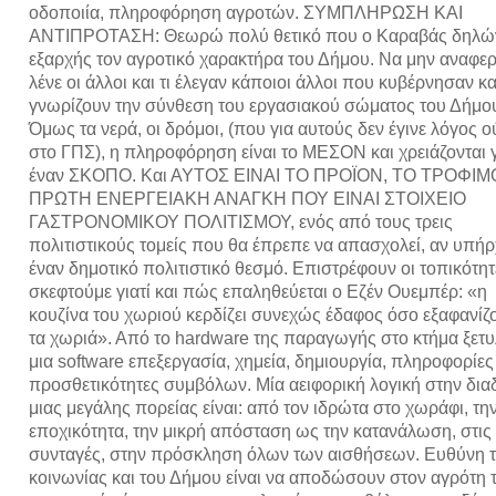
οδοποιία, πληροφόρηση αγροτών. ΣΥΜΠΛΗΡΩΣΗ ΚΑΙ
ΑΝΤΙΠΡΟΤΑΣΗ: Θεωρώ πολύ θετικό που ο Καραβάς δηλώ
εξαρχής τον αγροτικό χαρακτήρα του Δήμου. Να μην αναφερ
λένε οι άλλοι και τι έλεγαν κάποιοι άλλοι που κυβέρνησαν κα
γνωρίζουν την σύνθεση του εργασιακού σώματος του Δήμο
Όμως τα νερά, οι δρόμοι, (που για αυτούς δεν έγινε λόγος ο
στο ΓΠΣ), η πληροφόρηση είναι το ΜΕΣΟΝ και χρειάζονται 
έναν ΣΚΟΠΟ. Και ΑΥΤΟΣ ΕΙΝΑΙ ΤΟ ΠΡΟΪΟΝ, ΤΟ ΤΡΟΦΙΜ
ΠΡΩΤΗ ΕΝΕΡΓΕΙΑΚΗ ΑΝΑΓΚΗ ΠΟΥ ΕΙΝΑΙ ΣΤΟΙΧΕΙΟ
ΓΑΣΤΡΟΝΟΜΙΚΟΥ ΠΟΛΙΤΙΣΜΟΥ, ενός από τους τρεις
πολιτιστικούς τομείς που θα έπρεπε να απασχολεί, αν υπήρ
έναν δημοτικό πολιτιστικό θεσμό. Επιστρέφουν οι τοπικότητ
σκεφτούμε γιατί και πώς επαληθεύεται ο Εζέν Ουεμπέρ: «η
κουζίνα του χωριού κερδίζει συνεχώς έδαφος όσο εξαφανίζο
τα χωριά». Από το hardware της παραγωγής στο κτήμα ξετυλ
μια software επεξεργασία, χημεία, δημιουργία, πληροφορίες
προσθετικότητες συμβόλων. Μία αειφορική λογική στην δι
μιας μεγάλης πορείας είναι: από τον ιδρώτα στο χωράφι, τη
εποχικότητα, την μικρή απόσταση ως την κατανάλωση, στις
συνταγές, στην πρόσκληση όλων των αισθήσεων. Ευθύνη 
κοινωνίας και του Δήμου είναι να αποδώσουν στον αγρότη 