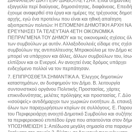
ΔΙΑΦΑΝΕΙΑ- ΔΙΑΥΓΕΙΑ- ΔΙΑΒΟΥΛΕΥΣΗ». Είναι σημαντική 
εξαγγελία περί διαύγειας, δημοσιότητας, διαφάνειας. Επειδή
έχουμε αναφερθεί στα έργα και ημέρες της τρέχουσας δημοτ
αρχής, εγώ ένα προτείνω που είναι και ηθική απαίτηση
αξιοπρεπών πολιτών: Η ΕΠΟΜΕΝΗ ΔΗΜΟΤΙΚΗ ΑΡΧΗ ΝΑ
ΕΡΕΥΝΗΣΕΙ ΤΑ ΤΕΛΕΥΤΑΙΑ 4ΕΤΗ ΟΙΚΟΝΟΜΙΚΑ
ΠΕΠΡΑΓΜΕΝΑ ΤΟΥ ΔΗΜΟΥ και τις οικονομικές σχέσεις ό
των συμβούλων με αυτόν. Αλλαξοδουλειές είδαμε στις σχέσ
συμβούλων της αντιπολίτευσης Μπρακούλια με τον Δήμο κα
μπορεί να υπάρχουν και άλλες, άλλων συμβούλων του, ίσω
ελπίζουν και οι Ενεργοί. Αν ανοιχτεί ένας δρόμος υπάρχει
ενδεχόμενο πολλοί να τον περπάτησαν.
7. ΕΠΙΠΡΟΣΘΕΤΑ ΣΗΜΑΝΤΙΚΑ Α. Έλεγχος δημοτικών
καταστημάτων, αν δυσφημούν τον Δήμο. Β. λειτουργία
συντονιστικού οργάνου Πολιτικής Προστασίας, χάρτες
επικινδυνότητας, μελέτες πρόληψης και προστασίας. Γ. Δύο
«ισοϋψείς» αντιδήμαρχοι των χωρικών ενοτήτων. Δ. επανε
όλων των παραχωρήσεων κτιρίων σε συλλόγους. Ε. Παρου
του Περιφερειάρχη ανοιχτό Δημοτικό Συμβούλιο και συζήτη
τα περιφερειακού επιπέδου έργα που απαιτούνται στον δήμ
ΥΠΟΣΗΜΕΙΩΣΗ 1: Απέδωσα μεγάλη σημασία στα παραγω