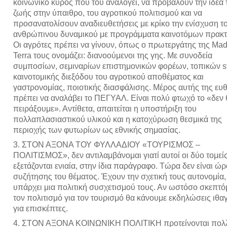
κοινωνικό κύρος που του αναλογεί, να προβάλουν την ιδέα 
ζωής στην ύπαιθρο, του αγροτικού πολιτισμού και να
προσανατολίσουν αναδιευθετήσεις με κρίκο την ενίσχυση τ
ανθρώπινου δυναμικού με προγράμματα καινοτόμων πρακτ
Οι αγρότες πρέπει να γίνουν, όπως ο πρωτεργάτης της Mad
Terra τους ονομάζει: διανοούμενοι της γης. Με συνοδεία
συμποσίων, σεμιναρίων επιστημονικών φορέων, τοπικών st
καινοτομικής διεξόδου του αγροτικού αποθέματος και
γαστρονομίας, ποιοτικής διασφάλισης. Μέρος αυτής της ευ
πρέπει να αναλάβει το ΠΕΓΥΑΛ. Είναι πολύ φτωχό το «δεν 
πειράξουμε». Αντίθετα, απαιτείται η υποστήριξη του
πολλαπλασιαστικού υλικού και η κατοχύρωση θεσμικά της
περιοχής των φυτωρίων ως εθνικής σημασίας.
3. ΣΤΟΝ ΑΞΟΝΑ ΤΟΥ ΦΥΛΛΑΔΙΟΥ «ΤΟΥΡΙΣΜΟΣ –
ΠΟΛΙΤΙΣΜΟΣ», δεν αντιλαμβάνομαι γιατί αυτοί οι δύο τομεί
εξετάζονται ενιαία, στην ίδια παράγραφο. Τώρα δεν είναι ώρ
συζήτησης του θέματος. Έχουν την σχετική τους αυτονομία,
υπάρχει μια πολιτική συσχετισμού τους. Αν ωστόσο σκεπτό
τον πολιτισμό για τον τουρισμό θα κάνουμε εκδηλώσεις ιθ
για επισκέπτες.
4. ΣΤΟΝ ΑΞΟΝΑ ΚΟΙΝΩΝΙΚΗ ΠΟΛΙΤΙΚΗ προτείνονται πολλ