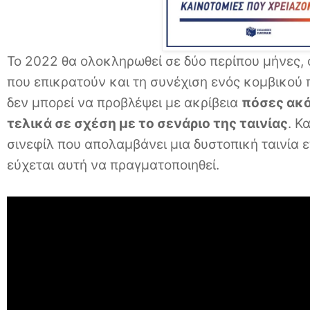
Το 2022 θα ολοκληρωθεί σε δύο περίπου μήνες, 
που επικρατούν και τη συνέχιση ενός κομβικού
δεν μπορεί να προβλέψει με ακρίβεια
πόσες ακό
τελικά σε σχέση με το σενάριο της ταινίας
. Κ
σινεφίλ που απολαμβάνει μια δυστοπική ταινία 
εύχεται αυτή να πραγματοποιηθεί.