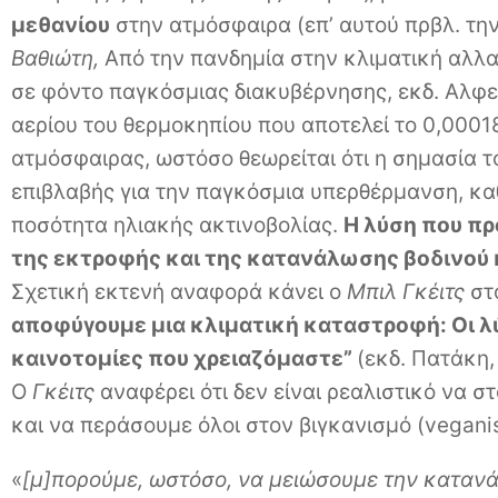
μεθανίου
στην ατμόσφαιρα (επ’ αυτού πρβλ. τη
Βαθιώτη,
Από την πανδημία στην κλιματική αλλ
σε φόντο παγκόσμιας διακυβέρνησης, εκδ. Αλφει
αερίου του θερμοκηπίου που αποτελεί το 0,000
ατμόσφαιρας, ωστόσο θεωρείται ότι η σημασία το
επιβλαβής για την παγκόσμια υπερθέρμανση, κ
ποσότητα ηλιακής ακτινοβολίας.
Η λύση που πρ
της εκτροφής και της κατανάλωσης βοδινού
Σχετική εκτενή αναφορά κάνει ο
Μπιλ Γκέιτς
στο
αποφύγουμε μια κλιματική καταστροφή: Οι λύ
καινοτομίες που χρειαζόμαστε”
(εκδ. Πατάκη, 
Ο
Γκέιτς
αναφέρει ότι δεν είναι ρεαλιστικό να
και να περάσουμε όλοι στον βιγκανισμό (veganis
«
[μ]πορούμε, ωστόσο, να μειώσουμε την καταν