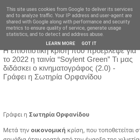
This site uses cookies from Google to deliver its services
and to analyze traffic. Your IP address and user-agent are
shared with Google along with performance and security
metrics to ensure quality of service, generate usage
statistics, and to detect and address abuse.
LEARN MORE
GOT IT
Κυριακή 24 Σεπτεμβρίου 2023
Η επισιτιστική κρίση που προέβλεψε για
το 2022 η ταινία “Soylent Green” Τι μας
διδάσκει ο κινηματογράφος (2.0) -
Γράφει η Σωτηρία Ορφανίδου
Γράφει η
Σωτηρία Ορφανίδου
Μετά την
οικονομική
κρίση, που τοποθετείται 
σημάδια ήταν ορατά από την έναρξη της χιλιετία