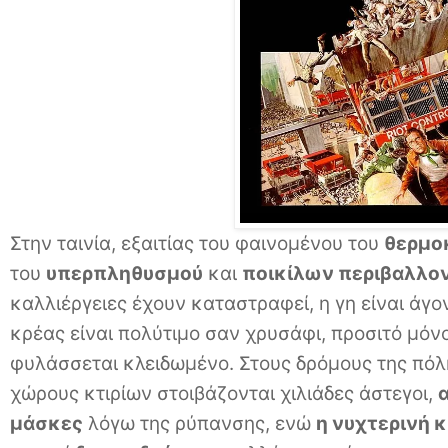
Στην ταινία, εξαιτίας του φαινομένου του
θερμο
του
υπερπληθυσμού
και
ποικίλων περιβαλλ
καλλιέργειες έχουν καταστραφεί, η γη είναι άγο
κρέας είναι πολύτιμο σαν χρυσάφι, προσιτό μόνο
φυλάσσεται κλειδωμένο. Στους δρόμους της πόλ
χώρους κτιρίων στοιβάζονται χιλιάδες άστεγοι,
μάσκες
λόγω της ρύπανσης, ενώ
η νυχτερινή 