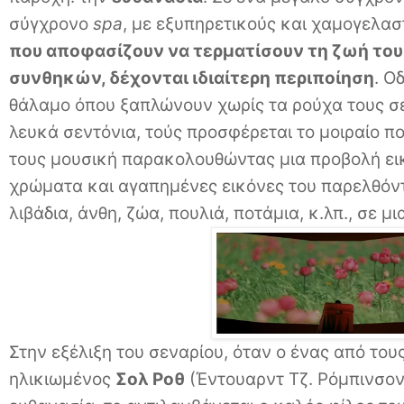
σύγχρονο
spa
, με εξυπηρετικούς και χαμογελα
που αποφασίζουν να τερματίσουν τη ζωή του
συνθηκών, δέχονται ιδιαίτερη περιποίηση
. Ο
θάλαμο όπου ξαπλώνουν χωρίς τα ρούχα τους σε
λευκά σεντόνια, τούς προσφέρεται το μοιραίο π
τους μουσική παρακολουθώντας μια προβολή ει
χρώματα και αγαπημένες εικόνες του παρελθόντ
λιβάδια, άνθη, ζώα, πουλιά, ποτάμια, κ.λπ., σε μι
Στην εξέλιξη του σεναρίου, όταν ο ένας από του
ηλικιωμένος
Σολ Ροθ
(Έντουαρντ Τζ. Ρόμπινσον