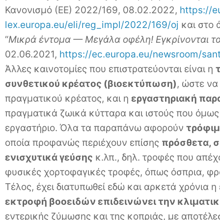
Κανονισμό (ΕΕ) 2022/169, 08.02.2022,
https://e
lex.europa.eu/eli/reg_impl/2022/169/oj
και στο 
“
Μικρά έντομα — Μεγάλα οφέλη! Εγκρίνονται τα
02.06.2021,
https://ec.europa.eu/newsroom/san
Άλλες καινοτομίες που επιστρατεύονται είναι η
συνθετικού κρέατος (βιοεκτύπωση)
, ώστε να 
πραγματικού κρέατος, και η
εργαστηριακή παρ
πραγματικά ζωικά κύτταρα και ιστούς που όμως
εργαστήριο. Όλα τα παραπάνω αφορούν
τρόφιμ
οποία προφανώς περιέχουν επίσης
πρόσθετα, σ
ενισχυτικά γεύσης
κ.λπ., δηλ. τροφές που απέ
φυσικές χορτοφαγικές τροφές, όπως όσπρια, φρ
Τέλος, έχει διατυπωθεί εδώ και αρκετά χρόνια η
εκτροφή βοοειδών επιδεινώνει την κλιματικ
εντερικής ζύμωσης και της κοπριάς, με αποτέλ