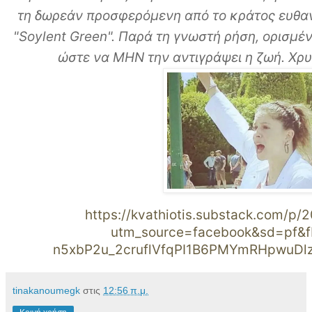
τη δωρεάν προσφερόμενη από το κράτος ευθανα
"Soylent Green". Παρά τη γνωστή ρήση, ορισμέν
ώστε να ΜΗΝ την αντιγράψει η ζωή. Χρ
https://kvathiotis.substack.com/p/
utm_source=facebook&sd=pf&f
n5xbP2u_2cruflVfqPI1B6PMYmRHpwuDl
tinakanoumegk
στις
12:56 π.μ.