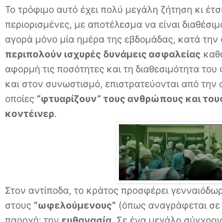
Το τρόφιμο αυτό έχει πολύ μεγάλη ζήτηση κι έτσι
περιορισμένες, με αποτέλεσμα να είναι διαθέσι
αγορά μόνο μία ημέρα της εβδομάδας, κατά την
περιπολούν ισχυρές δυνάμεις ασφαλείας
καθώ
αφορμή τις ποσότητες και τη διαθεσιμότητα του 
και στον συνωστισμό, επιστρατεύονται από την 
οποίες
“φτυαρίζουν” τους ανθρώπους και του
κοντέινερ
.
Στον αντίποδα, το κράτος προσφέρει γενναιόδω
στους
“ωφελούμενους”
(όπως αναγράφεται σε 
παροχή: την
ευθανασία
. Σε ένα μεγάλο σύγχρονο