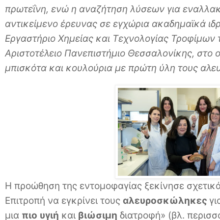
πρωτεΐνη, ενώ η αναζήτηση λύσεων για εναλλακ
αντικείμενο έρευνας σε εγχώρια ακαδημαϊκά ιδρ
Εργαστήριο Χημείας και Τεχνολογίας Τροφίμων 
Αριστοτέλειο Πανεπιστήμιο Θεσσαλονίκης, στο
μπισκότα και κουλούρια με πρώτη ύλη τους αλ
Η προώθηση της εντομοφαγίας ξεκίνησε σχετικ
Επιτροπή να εγκρίνει τους
αλευροσκώληκες
γι
μια
πιο
υγιή
και
βιώσιμη
διατροφή» (βλ. περισσ