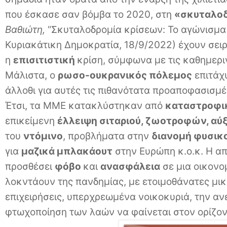
που έσκασε σαν βόμβα το 2020, στη
«σκυταλοδ
Βαθιώτη,
“Σκυταλοδρομία κρίσεων: Το αγώνισμα
Κυριακάτικη Δημοκρατία, 18/9/2022) έχουν σει
η
επισιτιστική
κρίση, σύμφωνα με τις καθημερι
Μάλιστα, ο
ρωσο-ουκρανικός πόλεμος
επιτάχ
άλλοθι για αυτές τις πιθανότατα προαποφασισμέν
Έτσι, τα ΜΜΕ κατακλύστηκαν από
καταστροφι
επικείμενη
έλλειψη σιταριού, ζωοτροφών, αύ
του
ντόμινο
, προβλήματα στην
διανομή φυσικο
για
μαζικά μπλακάουτ
στην Ευρώπη κ.ο.κ. Η απ
προσθέσει
φόβο
και
ανασφάλεια
σε μια οικονο
λοκντάουν της πανδημίας, με ετοιμοθάνατες μικ
επιχειρήσεις, υπερχρεωμένα νοικοκυριά, την ανε
φτωχοποίηση των λαών να φαίνεται στον ορίζον