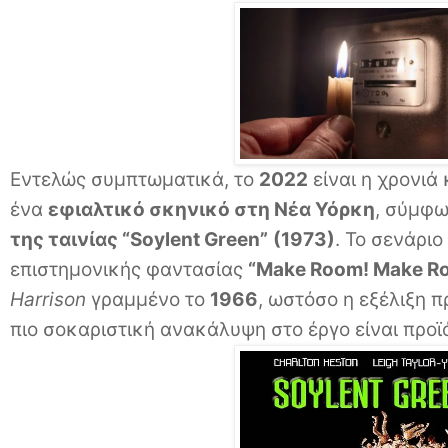
Εντελώς συμπτωματικά, το
2022
είναι η χρονιά
ένα
εφιαλτικό σκηνικό στη Νέα Υόρκη
, σύμφω
της ταινίας “Soylent Green”
(1973)
. Το σενάριο
επιστημονικής φαντασίας
“Make Room! Make R
Harrison
γραμμένο το
1966
, ωστόσο η εξέλιξη π
πιο σοκαριστική ανακάλυψη στο έργο είναι προϊ