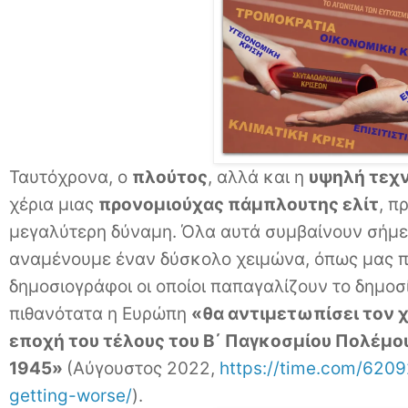
Ταυτόχρονα, ο
πλούτος
, αλλά και η
υψηλή τεχ
χέρια μιας
προνομιούχας πάμπλουτης ελίτ
, π
μεγαλύτερη δύναμη. Όλα αυτά συμβαίνουν σήμερ
αναμένουμε έναν δύσκολο χειμώνα, όπως μας πρ
δημοσιογράφοι οι οποίοι παπαγαλίζουν το δημοσ
πιθανότατα η Ευρώπη
«θα αντιμετωπίσει τον 
εποχή του τέλους του Β΄ Παγκοσμίου Πολέμου
1945»
(Αύγουστος 2022,
https://time.com/6209
getting-worse/
).