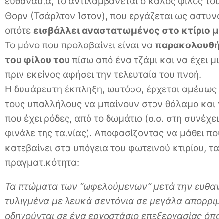
ευθανασία, το αντιλαμβάνεται ο καλός φίλος το
Θορν (Τσάρλτον Ίστον), που εργάζεται ως αστυνο
οπότε
εισβάλλει αναστατωμένος στο κτίριο με 
Το μόνο που προλαβαίνει είναι να
παρακολουθήσ
του φίλου του
πίσω από ένα τζάμι και να έχει μ
πριν εκείνος αφήσει την τελευταία του πνοή.
Η δυσάρεστη έκπληξη, ωστόσο, έρχεται αμέσως 
τους υπαλλήλους να μπαίνουν στον θάλαμο και 
που έχει ρόδες, από το δωμάτιο (σ.σ. στη συνέχ
φινάλε της ταινίας). Αποφασίζοντας να μάθει πο
κατεβαίνει στα υπόγεια του φωτεινού κτιρίου, τ
πραγματικότητα:
Τα πτώματα των “ωφελούμενων” μετά την ευθαν
τυλιγμένα με λευκά σεντόνια σε μεγάλα απορρι
οδηγούνται σε ένα εργοστάσιο επεξεργασίας όπο