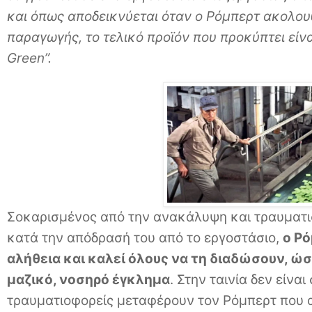
και όπως αποδεικνύεται όταν ο Ρόμπερτ ακολου
παραγωγής, το τελικό προϊόν που προκύπτει είνα
Green”.
Σοκαρισμένος από την ανακάλυψη και τραυματι
κατά την απόδρασή του από το εργοστάσιο,
ο Ρ
αλήθεια και καλεί όλους να τη διαδώσουν, ώ
μαζικό, νοσηρό έγκλημα
. Στην ταινία δεν είνα
τραυματιοφορείς μεταφέρουν τον Ρόμπερτ που α