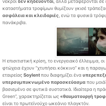
νεκροί
δεν κηδεύονται
, αλλά μεταφέρονται σε
καταστήματα τροφίμων θυμίζουν γκισέ τράπεζα
ασφάλεια και κλειδαριές
, ενώ τα φυσικά τρόφι
πανάκριβα.
Η επισιτιστική κρίση, το ενεργειακό έλλειμμα, ο
φτώχεια έχουν “χτυπήσει κόκκινο” και η παραγω
εταιρείας
Soylent
που διαφημίζει ένα
υπερεπεξ
υπερσυμπυκνωμένο παρασκεύασμα
που μοιά
βασισμένο σε φυτικά συστατικά. Ιδιαίτερα η πρά
Green”, χαρακτηρίζεται ως
«θαυματουργή τρο
είναι το πρωτεϊνούχο ωκεάνιο πλαγκτόν.