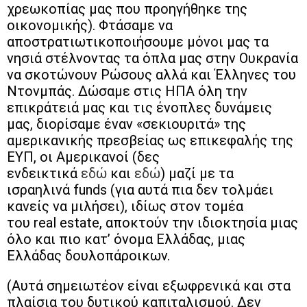
χρεωκοπίας μας που προηγήθηκε της
οικονομικής). Φτάσαμε να
αποστρατιωτικοποιήσουμε μόνοι μας τα
νησιά στέλνοντας τα όπλα μας στην Ουκρανία
να σκοτώνουν Ρώσους αλλά και Έλληνες του
Ντονμπάς. Δώσαμε στις ΗΠΑ όλη την
επικράτειά μας και τις ένοπλες δυνάμεις
μας, διορίσαμε έναν «σεκιουριτά» της
αμερικανικής πρεσβείας ως επικεφαλής της
ΕΥΠ, οι Αμερικανοί (δες
ενδεικτικά
εδώ
και
εδώ
) μαζί με τα
ισραηλινά funds (για αυτά πια δεν τολμάει
κανείς να μιλήσει), ιδίως στον τομέα
του real estate, αποκτούν την ιδιοκτησία μιας
όλο και πιο κατ’ όνομα Ελλάδας, μιας
Ελλάδας δουλοπάροικων.
(Αυτά σημειωτέον είναι εξωφρενικά και στα
πλαίσια του δυτικού καπιταλισμού. Δεν