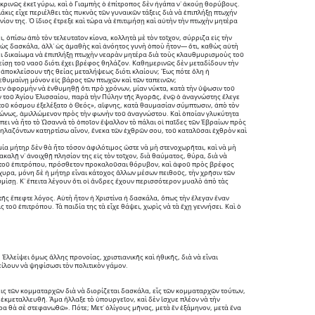
κρινῶς ἐκεῖ γύρω, καὶ ὁ Γιαμπὴς ὁ ἐπίτροπος δὲν ἠγάπα ν᾽ ἀκούῃ θορύβους. 
κις εἶχε περιέλθει τὰς πυκνὰς τῶν γυναικῶν τάξεις διὰ νὰ ἐπιπλήξῃ πτωχήν 
νίον της. Ὁ ἴδιος ἔτρεξε καὶ τώρα νὰ ἐπιτιμήσῃ καὶ αὐτὴν τὴν πτωχὴν μητέρα 
ι, ὀπίσω ἀπὸ τὸν τελευταῖον κίονα, κολλητὰ μὲ τὸν τοῖχον, σύρριζα εἰς τὴν 
ὡς δασκάλα, ἀλλ᾽ ὡς ἀμαθὴς καὶ ἀνόητος γυνὴ ὁποὺ ἦτον― ὅτι, καθὼς αὐτὴ 
ἔχει δικαίωμα νὰ ἐπιπλήξῃ πτωχὴν νεαρὰν μητέρα διὰ τοὺς κλαυθμυρισμοὺς τοῦ 
είσῃ τοῦ ναοῦ διότι ἔχει βρέφος θηλάζον. Καθημερινῶς δὲν μεταδίδουν τὴν 
ὰ ἀποκλείσουν τῆς θείας μεταλήψεως διότι κλαίουν; Ἕως πότε ὅλη ἡ 
εθυμαίνῃ μόνον εἰς βάρος τῶν πτωχῶν καὶ τῶν ταπεινῶν;
εν ἀφορμὴν νὰ ἐνθυμηθῇ ὅτι πρὸ χρόνων, μίαν νύκτα, κατὰ τὴν ὕψωσιν τοῦ 
ν τοῦ Ἁγίου Ἐλισσαίου, παρὰ τὴν Πύλην τῆς Ἀγορᾶς, ἐνῷ ὁ ἀναγνώστης ἔλεγε 
 τοῦ κόσμου ἐξελέξατο ὁ Θεός», αἴφνης, κατὰ θαυμασίαν σύμπτωσιν, ἀπὸ τὸν 
ώνως, ἁμιλλώμενον πρὸς τὴν φωνὴν τοῦ ἀναγνώστου. Καὶ ὁποίαν γλυκύτητα 
πει νὰ ἦτο τὸ Ὡσαννὰ τὸ ὁποῖον ἔψαλλον τὸ πάλαι οἱ παῖδες τῶν Ἑβραίων πρὸς 
ηλαζόντων κατηρτίσω αἶνον, ἕνεκα τῶν ἐχθρῶν σου, τοῦ καταλῦσαι ἐχθρὸν καὶ 
μία μήτηρ δὲν θὰ ἦτο τόσον ἀφιλότιμος ὥστε νὰ μὴ στενοχωρῆται, καὶ νὰ μὴ 
αλῇ ν᾽ ἀνοιχθῇ πλησίον της εἰς τὸν τοῖχον, διὰ θαύματος, θύρα, διὰ νὰ 
αι τοῦ ἐπιτρόπου, πρόσθετον προκαλοῦσαι θόρυβον, καὶ ἀφοῦ πρὸς βρέφος 
υρα, μόνη δὲ ἡ μήτηρ εἶναι κάτοχος ἄλλων μέσων πειθοῦς, τὴν χρῆσιν τῶν 
υμίσῃ. Κ᾽ ἔπειτα λέγουν ὅτι οἱ ἄνδρες ἔχουν περισσότερον μυαλὸ ἀπὸ τὰς 
 τῆς ἔπεφτε λόγος. Αὐτὴ ἦτον ἡ Χριστίνα ἡ δασκάλα, ὅπως τὴν ἔλεγαν ἕναν 
ς τοῦ ἐπιτρόπου. Τὰ παιδία της τὰ εἶχε θάψει, χωρὶς νὰ τὰ ἔχῃ γεννήσει. Καὶ ὁ 
λλείψει ὅμως ἄλλης προνοίας, χριστιανικῆς καὶ ἠθικῆς, διὰ νὰ εἶναι 
είλουν νὰ ψηφίσωσι τὸν πολιτικὸν γάμον.
ις τῶν κομματαρχῶν διὰ νὰ διορίζεται δασκάλα, εἷς τῶν κομματαρχῶν τούτων, 
ἐκμεταλλευθῆ. Ἅμα ἤλλαξε τὸ ὑπουργεῖον, καὶ δὲν ἴσχυε πλέον νὰ τὴν 
ερα θὰ σὲ στεφανωθῶ». Πότε; Μετ᾽ ὀλίγους μῆνας, μετὰ ἓν ἑξάμηνον, μετὰ ἕνα 