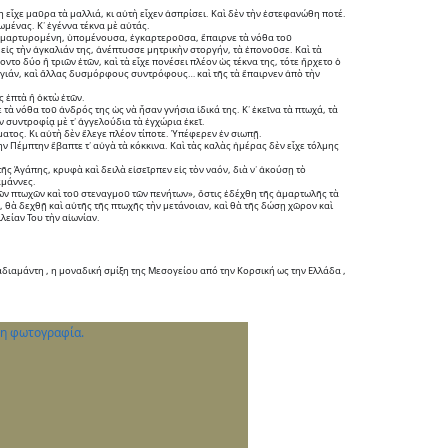
 εἶχε μαῦρα τὰ μαλλιά, κι αὐτὴ εἶχεν ἀσπρίσει. Καὶ δὲν τὴν ἐστεφανώθη ποτέ.
ωμένας. Κ᾽ ἐγέννα τέκνα μὲ αὐτάς.
μαρτυρομένη, ὑπομένουσα, ἐγκαρτεροῦσα, ἔπαιρνε τὰ νόθα τοῦ 
εἰς τὴν ἀγκαλιάν της, ἀνέπτυσσε μητρικὴν στοργήν, τὰ ἐπονοῦσε. Καὶ τὰ 
οντο δύο ἢ τριῶν ἐτῶν, καὶ τὰ εἶχε πονέσει πλέον ὡς τέκνα της, τότε ἤρχετο ὁ 
γιάν, καὶ ἄλλας δυσμόρφους συντρόφους… καὶ τῆς τὰ ἔπαιρνεν ἀπὸ τὴν 
ς ἑπτὰ ἢ ὀκτὼ ἐτῶν.
 τὰ νόθα τοῦ ἀνδρός της ὡς νὰ ἦσαν γνήσια ἰδικά της. Κ᾽ ἐκεῖνα τὰ πτωχά, τὰ 
ν συντροφίᾳ μὲ τ᾽ ἀγγελούδια τὰ ἐγχώρια ἐκεῖ.
ατος. Κι αὐτὴ δὲν ἔλεγε πλέον τίποτε. Ὑπέφερεν ἐν σιωπῇ.
ν Πέμπτην ἔβαπτε τ᾽ αὐγὰ τὰ κόκκινα. Καὶ τὰς καλὰς ἡμέρας δὲν εἶχε τόλμης 
ς Ἀγάπης, κρυφὰ καὶ δειλὰ εἰσεῖρπεν εἰς τὸν ναόν, διὰ ν᾽ ἀκούσῃ τὸ 
αμάννες.
τῶν πτωχῶν καὶ τοῦ στεναγμοῦ τῶν πενήτων», ὅστις ἐδέχθη τῆς ἁμαρτωλῆς τὰ 
 θὰ δεχθῇ καὶ αὐτῆς τῆς πτωχῆς τὴν μετάνοιαν, καὶ θὰ τῆς δώσῃ χῶρον καὶ 
λείαν Του τὴν αἰωνίαν.
διαμάντη , η μοναδική σμίξη της Μεσογείου από την Κορσική ως την Ελλάδα , 