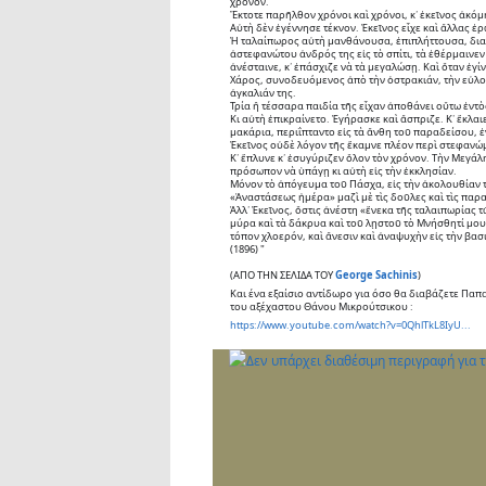
χρόνον.
Ἔκτοτε παρῆλθον χρόνοι καὶ χρόνοι, κ᾽ ἐκεῖνος ἀκόμη
Αὐτὴ δὲν ἐγέννησε τέκνον. Ἐκεῖνος εἶχε καὶ ἄλλας ἐρ
Ἡ ταλαίπωρος αὐτὴ μανθάνουσα, ἐπιπλήττουσα, δια
ἀστεφανώτου ἀνδρός της εἰς τὸ σπίτι, τὰ ἐθέρμαινεν 
ἀνέσταινε, κ᾽ ἐπάσχιζε νὰ τὰ μεγαλώσῃ. Καὶ ὅταν ἐγίν
Χάρος, συνοδευόμενος ἀπὸ τὴν ὀστρακιάν, τὴν εὐλο
ἀγκαλιάν της.
Τρία ἢ τέσσαρα παιδία τῆς εἶχαν ἀποθάνει οὕτω ἐντὸ
Κι αὐτὴ ἐπικραίνετο. Ἐγήρασκε καὶ ἄσπριζε. Κ᾽ ἔκλαιε
μακάρια, περιΐπταντο εἰς τὰ ἄνθη τοῦ παραδείσου, ἐ
Ἐκεῖνος οὐδὲ λόγον τῆς ἔκαμνε πλέον περὶ στεφανώμ
Κ᾽ ἔπλυνε κ᾽ ἐσυγύριζεν ὅλον τὸν χρόνον. Τὴν Μεγάλη
πρόσωπον νὰ ὑπάγῃ κι αὐτὴ εἰς τὴν ἐκκλησίαν.
Μόνον τὸ ἀπόγευμα τοῦ Πάσχα, εἰς τὴν ἀκολουθίαν τῆ
«Ἀναστάσεως ἡμέρα» μαζὶ μὲ τὶς δοῦλες καὶ τὶς παρ
Ἀλλ᾽ Ἐκεῖνος, ὅστις ἀνέστη «ἕνεκα τῆς ταλαιπωρίας 
μύρα καὶ τὰ δάκρυα καὶ τοῦ λῃστοῦ τὸ Μνήσθητί μου,
τόπον χλοερόν, καὶ ἄνεσιν καὶ ἀναψυχὴν εἰς τὴν βασι
(1896) "
(ΑΠΟ ΤΗΝ ΣΕΛΙΔΑ ΤΟΥ 
George Sachinis
)
Και ένα εξαίσιο αντίδωρο για όσο θα διαβάζετε Παπα
του αξέχαστου Θάνου Μικρούτσικου :
https://www.youtube.com/watch?v=0QhlTkL8IyU...