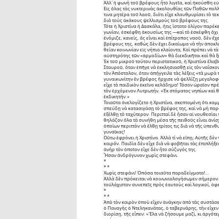
Ἀλλ᾽ ἡ φωνὴ τοῦ βρέφους ἦτο λιγεῖα, καὶ ἠκούσθη εὐ
Εἰς ὅλας τὰς νυκτερινὰς ἀκολουθίας τῶν Παθῶν πολλά
τινα μητέρα τοῦ λαοῦ, διότι εἶχε κλαυθμυρίσει τὸ τεκ
διὰ τοὺς ἀκάκους ψελλισμοὺς τοῦ βρέφους της.
Τότε ἡ Χριστίνα ἡ Δασκάλα, ἥτις ἵστατο ὀλίγον παρέκε
γωνίαν, ἐσκέφθη ἀκουσίως της ―καὶ τὸ ἐσκέφθη ὄχι 
ἐνόμιζε, κανείς, ἂς εἶναι καὶ ἐπίτροπος ναοῦ, δὲν 
βρέφους της, καθὼς δὲν ἔχει δικαίωμα νὰ τὴν ἀποκλ
θείαν κοινωνίαν εἰς νήπια κλαίοντα; Καὶ πρέπει νὰ τ
αὐστηρότης τῶν «ἁρμοδίων» θὰ διεκδικῆται καὶ θὰ ξ
Ἐκ τοῦ μικροῦ τούτου περιστατικοῦ, ἡ Χριστίνα ἔλαβ
Σταυροῦ, ὅταν ἐπῆγε νὰ ἐκκλησιασθῇ εἰς τὸν ναΐσκο
τὸν Ἀπόστολον, ὅταν ἀπήγγειλε τὰς λέξεις «τὰ μωρὰ
γυναικωνίτην ἓν βρέφος ἤρχισε νὰ ψελλίζῃ μεγαλοφ
εἶχε τὸ παιδικὸν ἐκεῖνο κελάδημα! Τόσον ὡραῖον πρέ
τὸν ἐρχόμενον Λυτρωτήν. «Ἐκ στόματος νηπίων καὶ θ
ἐκδικητήν.»
Τοιαῦτα ἀνελογίζετο ἡ Χριστίνα, σκεπτομένη ὅτι καμ
σπεύδῃ νὰ κατασιγάσῃ τὸ βρέφος της, καὶ νὰ μὴ παρακ
ἐξέλθῃ τὸ ταχύτερον. Περιτταὶ δὲ ἦσαν αἱ νουθεσί
θηλάζον ὅλα τὰ συνήθη μέσα τῆς πειθοῦς εἶναι ἀνίσχ
ὁποίων περιττὸν νὰ ἔλθῃ τρίτος τις διὰ νὰ τῆς ὑπενθ
γυναῖκας!
Οὕτω ἐφρόνει ἡ Χριστίνα. Ἀλλὰ τί νὰ εἴπῃ; Αὐτῆς δὲν
καιρόν. Παιδία δὲν εἶχε διὰ νὰ φοβῆται τὰς ἐπιπλήξει
ἀνὴρ τὸν ὁποῖον εἶχε δὲν ἦτο σύζυγός της.
Ἦσαν ἀνδρόγυνον χωρὶς στεφάνι.
*
* *
Χωρὶς στεφάνι! Ὁπόσα τοιαῦτα παραδείγματα!…
Ἀλλὰ δὲν πρόκειται νὰ κοινωνιολογήσωμεν σήμερον. Ἐ
τοὐλάχιστον συνεπεῖς πρὸς ἑαυτοὺς καὶ λογικοί, ὀφ
*
* *
Ἀπὸ τὸν καιρὸν ὁποὺ εἶχεν ἀνάγκην ἀπὸ τὰς συστάσε
ὁ Παναγὴς ὁ Ντεληκανάτας, ὁ ταβερνάρης, τὴν εἶχεν 
διορίσῃ, τῆς εἶπεν: «Ἔλα νὰ ζήσουμε μαζί, κι ἀργότ