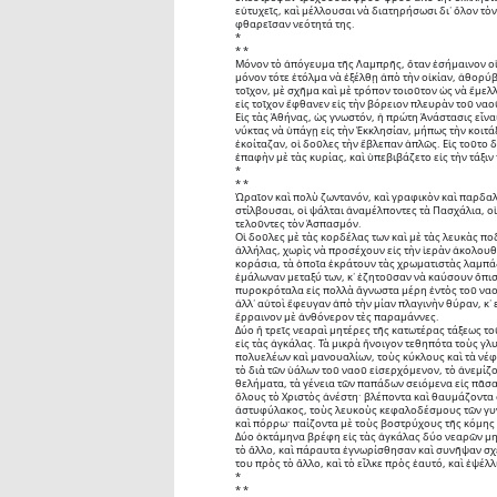
εὐτυχεῖς, καὶ μέλλουσαι νὰ διατηρήσωσι δι᾽ ὅλον τὸ
φθαρεῖσαν νεότητά της.
*
* *
Μόνον τὸ ἀπόγευμα τῆς Λαμπρῆς, ὅταν ἐσήμαινον οἱ
μόνον τότε ἐτόλμα νὰ ἐξέλθῃ ἀπὸ τὴν οἰκίαν, ἀθορύβ
τοῖχον, μὲ σχῆμα καὶ μὲ τρόπον τοιοῦτον ὡς νὰ ἔμελλ
εἰς τοῖχον ἔφθανεν εἰς τὴν βόρειον πλευρὰν τοῦ ναο
Εἰς τὰς Ἀθήνας, ὡς γνωστόν, ἡ πρώτη Ἀνάστασις εἶναι
νύκτας νὰ ὑπάγῃ εἰς τὴν Ἐκκλησίαν, μήπως τὴν κοιτάξ
ἐκοίταζαν, οἱ δοῦλες τὴν ἔβλεπαν ἁπλῶς. Εἰς τοῦτο 
ἐπαφὴν μὲ τὰς κυρίας, καὶ ὑπεβιβάζετο εἰς τὴν τάξιν
*
* *
Ὡραῖον καὶ πολὺ ζωντανόν, καὶ γραφικὸν καὶ παρδαλό
στίλβουσαι, οἱ ψάλται ἀναμέλποντες τὰ Πασχάλια, οἱ
τελοῦντες τὸν Ἀσπασμόν.
Οἱ δοῦλες μὲ τὰς κορδέλας των καὶ μὲ τὰς λευκὰς πο
ἀλλήλας, χωρὶς νὰ προσέχουν εἰς τὴν ἱερὰν ἀκολουθί
κοράσια, τὰ ὁποῖα ἐκράτουν τὰς χρωματιστὰς λαμπάδα
ἐμάλωναν μεταξύ των, κ᾽ ἐζητοῦσαν νὰ καύσουν ὄπισ
πυροκρόταλα εἰς πολλὰ ἄγνωστα μέρη ἐντὸς τοῦ ναο
ἀλλ᾽ αὐτοὶ ἔφευγαν ἀπὸ τὴν μίαν πλαγινὴν θύραν, κ᾽ 
ἔρραινον μὲ ἀνθόνερον τὲς παραμάννες.
Δύο ἢ τρεῖς νεαραὶ μητέρες τῆς κατωτέρας τάξεως τ
εἰς τὰς ἀγκάλας. Τὰ μικρὰ ἤνοιγον τεθηπότα τοὺς γ
πολυελέων καὶ μανουαλίων, τοὺς κύκλους καὶ τὰ νέφ
τὸ διὰ τῶν ὑάλων τοῦ ναοῦ εἰσερχόμενον, τὸ ἀνεμίζ
θελήματα, τὰ γένεια τῶν παπάδων σειόμενα εἰς πᾶσαν
ὅλους τὸ Χριστὸς ἀνέστη· βλέποντα καὶ θαυμάζοντα 
ἀστυφύλακος, τοὺς λευκοὺς κεφαλοδέσμους τῶν γυνα
καὶ πόρρω· παίζοντα μὲ τοὺς βοστρύχους τῆς κόμη
Δύο ὀκτάμηνα βρέφη εἰς τὰς ἀγκάλας δύο νεαρῶν μητέ
τὸ ἄλλο, καὶ πάραυτα ἐγνωρίσθησαν καὶ συνῆψαν σχέσ
του πρὸς τὸ ἄλλο, καὶ τὸ εἷλκε πρὸς ἑαυτό, καὶ ἐψ
*
* *