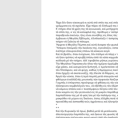
Τάχα δὲν ἦτον οἰκοκυρὰ κι αὐτὴ στὸ σπίτι της καὶ στὴ
γράμματα εἰς τὰ σχολεῖα. Εἶχε πάρει τὸ δίπλωμά της
Κ᾽ ἐτήρει ὅλα τὰ χρέη της τὰ κοινωνικά, καὶ μετήρχετ
τὸ σπίτι της, κ᾽ εἰς τὰ κατώφλιά της, πρόθυμη ν᾽ ἀσπ
παραξενιὰν ἐκείνην, ἥτις εἶναι συνήθης εἰς ὅλας τὰ
ἔμβαινεν ἡ Μεγάλη Ἑβδομάς, ἐδιπλασίαζε τ᾽ ἀσπρίσμα
τοῖχον νὰ ζηλεύῃ τὸ πάτωμα.
Ἤρχετο ἡ Μεγάλη Πέμπτη καὶ αὐτὴ ἄναφτε τὴν φωτιάν 
Ὕστερον ἡτοίμαζε τὴν λεκάνην της, ἐγονάτιζεν, ἐσταύ
ἐνέπηγε σταυροειδῶς ἐπάνω τὰ κόκκινα αὐγά.
Καὶ τὸ βράδυ, ὅταν ἐνύχτωνε, δὲν ἐτόλμα νὰ πάγῃ ν᾽
νὰ ἦτον τρόπος νὰ κρυβῇ ὀπίσω ἀπὸ τὰ νῶτα καμμιᾶς
κολλητὰ μὲ τὸν τοῖχον, ἀλλ᾽ ἐφοβεῖτο μήπως γυρίσου
Τὴν Μεγάλην Παρασκευὴν ὅλην τὴν ἡμέραν ἐρρέμβαζε κ
εἶχε χάσει, καὶ ὠνειρεύετο ξυπνητή, κ᾽ ἐμελετοῦσε 
τὸν Ἐπιτάφιον, καὶ νὰ φύγῃ, καθὼς ἡ Αἱμόρρους ἐκείν
ὅταν ἤρχιζε νὰ σκοτεινιάζῃ, τῆς ἔλειπε τὸ θάρρος, 
Ἀργὰ τὴν νύκτα, ὅταν ἡ ἱερὰ πομπὴ μετὰ σταυρῶν κα
φθόγγων ἐναλλὰξ τῆς μουσικῆς τῶν ὀρφανῶν Χατζηκώσ
Γιαμπὴς ὁ ἐπίτροπος προέτρεχε νὰ φθάσῃ εἰς τὴν οἰκ
ἠλέκτρινον κομβολόγιόν του, νὰ ἐξέλθῃ εἰς τὸν ἐξώστ
νὰ κάμουν στάσιν καὶ ν᾽ ἀναπέμψουν δέησιν ὑπὸ τὸν ἐ
ἕναν καιρὸν εἰς τὴν γειτονιάν) εἰς τὸ μικρὸν παράθ
λαμπαδίτσαν της μὲ τὸ φῶς ἴσα μὲ τὴν παλάμην της,
μακρόθεν τὸ μύρον εἰς Ἐκεῖνον, ὅστις ἐδέχθη ποτὲ 
προσέλθῃ καὶ ἀσπασθῇ τοὺς ἀχράντους καὶ ἡλοτρήτο
*
* *
Καὶ τὴν Κυριακὴν τὸ πρωί, βαθιὰ μετὰ τὰ μεσάνυκτα
ἀλειτούργητην λαμπάδα της, καὶ ἤκουε τὰς φωνὰς τῆς
ἐπέστρεφαν τρέχουσαι φροὺ-φροὺ ἀπὸ τὴν ἐκκλησίαν