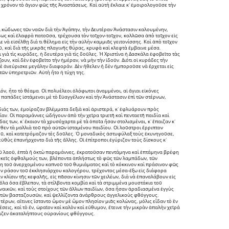
ν χρόνον τὸ ἅγιον φῶς τῆς Ἀναστάσεως. Καὶ αὐτὴ ἔκλαιε κ᾽ ἐμοιρολογοῦσε τὴν 
 κώδωνες τῶν ναῶν διὰ τὴν Ἀγάπην, τὴν Δευτέραν Ἀνάστασιν καλουμένην, 
ως καὶ ἐλαφρὰ πατοῦσα, τρέχουσα τὸν τοῖχον-τοῖχον, κολλῶσα ἀπὸ τοῖχον εἰς 
ε νὰ εἰσέλθῃ διά τι θέλημα εἰς τὴν αὐλὴν καμμιᾶς γειτονίσσης. Καὶ ἀπὸ τοῖχον 
ῦ, καὶ διὰ τῆς μικρᾶς πλαγινῆς θύρας, κρυφὰ καὶ κλεφτὰ ἔμβαινε μέσα.
 γιὰ τὶς κυράδες, ἡ δευτέρα γιὰ τὶς δοῦλες. Ἡ Χριστίνα ἡ Δασκάλα ἐφοβεῖτο τὰς 
ουν, καὶ δὲν ἐφοβεῖτο τὴν ἡμέραν, νὰ μὴν τὴν ἰδοῦν. Διότι οἱ κυράδες τὴν 
δὲ ἀνεύρισκε μεγάλην διαφοράν. Δὲν ἤθελεν ἢ δὲν ἠμποροῦσε νὰ ἔρχεται εἰς 
 τῶν ὑπηρετριῶν. Αὐτὴ ἦτο ἡ τύχη της.
ν, ἦτο τὸ θέαμα. Οἱ πολυέλεοι ὁλόφωτοι ἀναμμένοι, αἱ ἅγιαι εἰκόνες 
 παπάδες ἱστάμενοι μὲ τὸ Εὐαγγέλιον καὶ τὴν Ἀνάστασιν ἐπὶ τῶν στέρνων, 
διάς των, ἐμοίραζαν βλέμματα δεξιὰ καὶ ἀριστερά, κ᾽ ἐφλυάρουν πρὸς 
αν. Οἱ παραμάννες ὡδήγουν ἀπὸ τὴν χεῖρα τριετῆ καὶ πενταετῆ παιδία καὶ 
ς των, κ᾽ ἔκαιον τὰ χρυσόχαρτα μὲ τὰ ὁποῖα ἦσαν στολισμέναι, κ᾽ ἔπαιζαν κ᾽ 
θεν τὰ μαλλιὰ τοῦ πρὸ αὐτῶν ἱσταμένου παιδίου. Οἱ λοῦστροι ἔρριπτον 
ῦ, καὶ κατετρόμαζον τὲς δοῦλες. Ὁ μοναδικὸς ἀστυφύλαξ τοὺς ἐκυνηγοῦσε, 
εὐθὺς ἐπανήρχοντο διὰ τῆς ἄλλης. Οἱ ἐπίτροποι ἐγύριζον τοὺς δίσκους κ᾽ 
οῦ λαοῦ, ἑπτὰ ἢ ὀκτὼ παραμάννες, ἐκρατοῦσαν πεντάμηνα καὶ ἑπτάμηνα βρέφη 
λυκεῖς ὀφθαλμούς των, βλέποντα ἀπλήστως τὸ φῶς τῶν λαμπάδων, τῶν 
η τοῦ ἀνερχομένου καπνοῦ τοῦ θυμιάματος καὶ τὸ κόκκινον καὶ πράσινον φῶς 
ον ράσον τοῦ ἐκκλησιάρχου καλογήρου, τρέχοντος μέσα-ἔξω εἰς διάφορα 
 κλίσιν τῆς κεφαλῆς, εἰς πᾶσαν κίνησιν τῶν χειλέων, διὰ νὰ ἐπαναλάβουν εἰς 
ὅλα ὅσα ἔβλεπον, τὰ στίλβοντα κομβία καὶ τὰ στριμμένα μουστάκια τοῦ 
ικῶν, καὶ τοὺς στοίχους τῶν ἄλλων παιδίων, ὅσα ἦσαν ἀραδιασμένα ἐγγὺς 
ς τῶν βασταζουσῶν, καὶ ψελλίζοντα ἀνάρθρους ἀγγελικοὺς φθόγγους.
ρων, αἵτινες ἵσταντο ὦμον μὲ ὦμον πλησίον μιᾶς κολώνας, μόλις εἶδαν τὸ ἓν 
εις, καὶ τὸ ἕν, ὡραῖον καὶ καλὸν καὶ εὔθυμον, ἔτεινε τὴν μικρὰν ἁπαλὴν χεῖρά 
έλλιζεν ἀκαταλήπτους οὐρανίους φθόγγους.