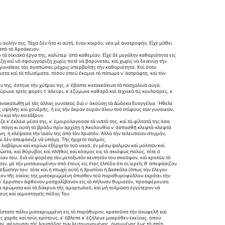
ν αὐλήν της; Τάχα δὲν ἦτο κι αὐτή, ἕναν καιρόν, νέα μὲ ἀνατροφήν; Εἶχε μάθει 
 ἀπὸ τὸ Ἀρσάκειον.
ο τὰ οἰκιακὰ ἔργα της, καλύτερ᾽ ἀπὸ καθεμίαν. Εἶχε δὲ μεγάλην καθαριότητα εἰς 
ρίζῃ καὶ νὰ σφουγγαρίζῃ χωρὶς ποτὲ νὰ βαρύνεται, καὶ χωρὶς νὰ δεικνύῃ τὴν 
ς γυναῖκας τὰς ἀγαπώσας μέχρις ὑπερβολῆς τὴν καθαριότητα. Καὶ ὅταν 
τα καὶ τὰ πλυσίματα, τόσον ὁποὺ ἔκαμνε τὸ πάτωμα ν᾽ ἀστράφτῃ, καὶ τὸν 
της, ἔστηνε τὴν χύτραν της, κ᾽ ἔβαπτε κατακκόκινα τὰ πασχαλινὰ αὐγά. 
ρωνε τρεῖς φορὲς τ᾽ ἀλεύρι, κ᾽ ἐζύμωνε καθαρὰ καὶ τεχνικὰ τὶς κουλοῦρες, κ᾽ 
 ἀνακατωθῇ μὲ τὰς ἄλλας γυναῖκας διὰ ν᾽ ἀκούσῃ τὰ Δώδεκα Εὐαγγέλια. Ἤθελε 
 ὑψηλῆς καὶ χονδρῆς, ἢ εἰς τὴν ἄκραν οὐρὰν ὅλου τοῦ στίφους τῶν γυναικῶν, 
ν καὶ τὴν κοιτάξουν.
᾽ ἔκλαιε μέσα της, κ᾽ ἐμοιρολογοῦσε τὰ νιᾶτά της, καὶ τὰ φίλτατά της ὅσα 
νὰ πάγῃ κι αὐτὴ τὸ βράδυ πρὶν ἀρχίσῃ ἡ Ἀκολουθία ν᾽ ἀσπασθῇ κλεφτὰ-κλεφτὰ 
η, ἡ κλέψασα τὴν ἴασίν της ἀπὸ τὸν Χριστόν. Ἀλλὰ τὴν τελευταίαν στιγμήν, 
καὶ δὲν ἀπεφάσιζε νὰ ὑπάγῃ. Τῆς ἤρχετο παλμός.
ὶ λαβάρων καὶ κηρίων ἐξήρχετο τοῦ ναοῦ, ἐν μέσῳ ψαλμῶν καὶ μολπῶν καὶ 
τα, καὶ θόρυβος καὶ πλῆθος καὶ κόσμος εἰς τὸ σκιόφως πολύς, τότε ὁ 
ίαν του, διὰ νὰ φορέσῃ τὸν μεταξωτὸν κεντητόν του σκοῦφον, καὶ κρατῶν τὸ 
ην, μὲ τὴν ματαιουμένην ἀπὸ ἔτους εἰς ἔτος ἐλπίδα ὅτι οἱ ἱερεῖς θ᾽ ἀπεφάσιζον 
ξώστην του· τότε καὶ ἡ πτωχὴ αὐτὴ ἡ Χριστίνα ἡ Δασκάλα (ὅπως τὴν ἔλεγαν 
υρον τῆς οἰκίας της μισοκρυμμένη ὄπισθεν τοῦ παραθυροφύλλου ἐκράτει τὴν 
 κ᾽ ἔρριπτεν ἄφθονον μοσχολίβανον εἰς τὸ πήλινον θυμιατόν, προσφέρουσα 
τὰ ἀρώματα καὶ τὰ δάκρυα τῆς ἁμαρτωλοῦ, καὶ μὴ τολμῶσα ἐγγύτερον νὰ 
υς καὶ αἱμοσταγεῖς πόδας Του.
, ἵστατο πάλιν μισοκρυμμένη εἰς τὸ παράθυρον, κρατοῦσα τὴν ἀνωφελῆ καὶ 
 χαρᾶς καὶ τοὺς κρότους, κ᾽ ἔβλεπε κ᾽ ἐζήλευε μακρόθεν ἐκείνας, ὁποὺ 
, φέρουσαι τὰς λαμπάδας των λειτουργημένας, ἀναμμένας ἕως τὸ σπίτι, 