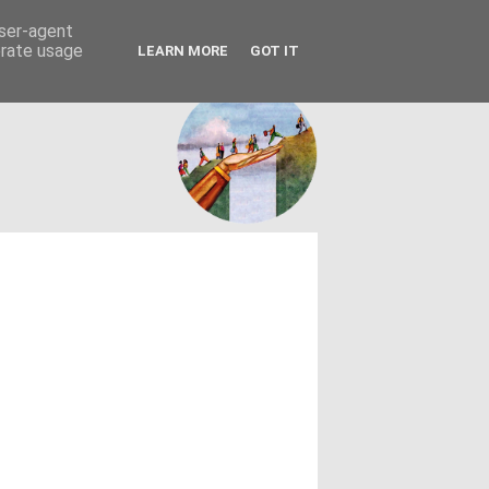
FACEBOOK
ΤΑΥΤΟΤΗΤΑ
user-agent
erate usage
LEARN MORE
GOT IT
εων θεσμών - κοινωνίας