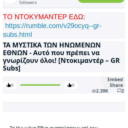
followers
ΤΟ ΝΤΟΚΥΜΑΝΤΕΡ ΕΔΩ:
https://rumble.com/v29ocyq--gr-
subs.html
ΤΑ ΜΥΣΤΙΚΑ ΤΩΝ ΗΝΩΜΕΝΩΝ
ΕΘΝΩΝ - Αυτό που πρέπει να
γνωρίζουν όλοι! [Ντοκιμαντέρ – GR
Subs]
Embed
Share
6
0
2.39K
2
Τα Ηνωμένα Έθνη αναπτύσσουν επί του