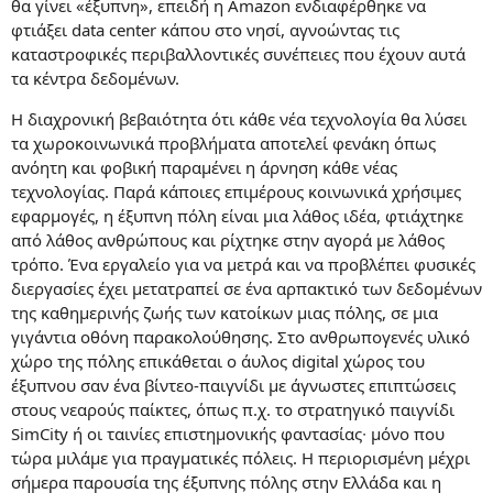
θα γίνει «έξυπνη», επειδή η Amazon ενδιαφέρθηκε να
φτιάξει data center κάπου στο νησί, αγνοώντας τις
καταστροφικές περιβαλλοντικές συνέπειες που έχουν αυτά
τα κέντρα δεδομένων.
Η διαχρονική βεβαιότητα ότι κάθε νέα τεχνολογία θα λύσει
τα χωροκοινωνικά προβλήματα αποτελεί φενάκη όπως
ανόητη και φοβική παραμένει η άρνηση κάθε νέας
τεχνολογίας. Παρά κάποιες επιμέρους κοινωνικά χρήσιμες
εφαρμογές, η έξυπνη πόλη είναι μια λάθος ιδέα, φτιάχτηκε
από λάθος ανθρώπους και ρίχτηκε στην αγορά με λάθος
τρόπο. Ένα εργαλείο για να μετρά και να προβλέπει φυσικές
διεργασίες έχει μετατραπεί σε ένα αρπακτικό των δεδομένων
της καθημερινής ζωής των κατοίκων μιας πόλης, σε μια
γιγάντια οθόνη παρακολούθησης. Στο ανθρωπογενές υλικό
χώρο της πόλης επικάθεται ο άυλος digital χώρος του
έξυπνου σαν ένα βίντεο-παιγνίδι με άγνωστες επιπτώσεις
στους νεαρούς παίκτες, όπως π.χ. το στρατηγικό παιγνίδι
SimCity ή οι ταινίες επιστημονικής φαντασίας∙ μόνο που
τώρα μιλάμε για πραγματικές πόλεις. Η περιορισμένη μέχρι
σήμερα παρουσία της έξυπνης πόλης στην Ελλάδα και η