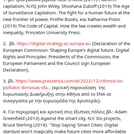
capitalism, N.YQ John Wiley, Shoshana Zuboff (2019) The Age
of Surveillance Capitalism. The fight for a human future at the
new frontier of power, Profile Books, και Katharina Pistor
(2019) The Code of Capital. How the law creates wealth and
inequality, Princeton University Press.
2. βλ.
https://digital-strategy.ec.europa.eu
(Declaration of the
European Commision: Shaping Europe’s digital future. Digital
Rights and Principles: Presidents of the Commission, the
European Parliament and the Council sign European
Declaration).
3. βλ.
https://www.pressenza.com/el/2022/12/rithmisi-tis-
psifiakis-dimosias-sfa...
(κριτική παρουσίαση της
Ευρωπαϊκής Διακήρυξης στην Αθήνα από το ΕΝΑ σε
συνεργασία με την ευρωομάδα της Αριστεράς).
4. Για περιγραφή και κριτική στις έξυπνες πόλεις βλ.: Adam
Greenfield (2013) Against the smart city, N.Y. Do projects,
Bruce Sterling (2018). "Stop Saying 'Smart Cities: Digital
stardust won't magically make future cities more affordable