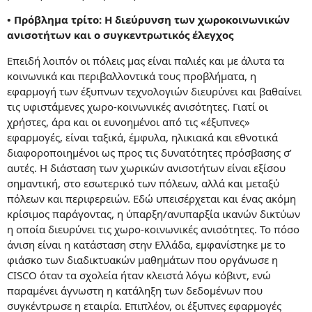
• Πρόβλημα τρίτο: Η διεύρυνση των χωροκοινωνικών
ανισοτήτων και ο συγκεντρωτικός έλεγχος
Επειδή λοιπόν οι πόλεις μας είναι παλιές και με άλυτα τα
κοινωνικά και περιβαλλοντικά τους προβλήματα, η
εφαρμογή των έξυπνων τεχνολογιών διευρύνει και βαθαίνει
τις υφιστάμενες χωρο-κοινωνικές ανισότητες. Γιατί οι
χρήστες, άρα και οι ευνοημένοι από τις «έξυπνες»
εφαρμογές, είναι ταξικά, έμφυλα, ηλικιακά και εθνοτικά
διαφοροποιημένοι ως προς τις δυνατότητες πρόσβασης σ’
αυτές. Η διάσταση των χωρικών ανισοτήτων είναι εξίσου
σημαντική, στο εσωτερικό των πόλεων, αλλά και μεταξύ
πόλεων και περιφερειών. Εδώ υπεισέρχεται και ένας ακόμη
κρίσιμος παράγοντας, η ύπαρξη/ανυπαρξία ικανών δικτύων
η οποία διευρύνει τις χωρο-κοινωνικές ανισότητες. Το πόσο
άνιση είναι η κατάσταση στην Ελλάδα, εμφανίστηκε με το
φιάσκο των διαδικτυακών μαθημάτων που οργάνωσε η
CISCO όταν τα σχολεία ήταν κλειστά λόγω κόβιντ, ενώ
παραμένει άγνωστη η κατάληξη των δεδομένων που
συγκέντρωσε η εταιρία. Επιπλέον, οι έξυπνες εφαρμογές