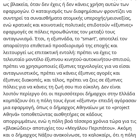
ως βλακεία, όταν δεν έχεις ή δεν κάνεις χρήση αυτών των
εφαρμογών. Ο καταιγισμός των διαφημίσεων φροντίζει να
συντηρεί τα συναισθήματα ατομικής υπεροχής/μειονεξίας,
ενώ κρατικές και κοινοτικές πολιτικές επιδοτούν «έξυπνες»
εφαρμογές σε πόλεις προωθώντας τον μεταξύ τους
ανταγωνισμό. Έτσι, η εξυπνάδα, το “smart”, αποτελεί τον
απαραίτητο επιθετικό προσδιορισμό της εποχής και
λειτουργεί ως επιτακτική εντολή: πρέπει να έχεις το
τελευταίο μοντέλο έξυπνου κινητού-αυτοκινήτου-σπιτιού,
πρέπει να χρησιμοποιείς έξυπνες τεχνολογίες για να είσαι
ανταγωνιστικός, πρέπει να κάνεις έξυπνες αγορές και
έξυπνες διακοπές, και τέλος, πρέπει να ζεις σε έξυπνες
πόλεις για να κάνεις τη ζωή σου πιο εύκολη. Δεν είναι
λοιπόν περίεργο ότι οι περισσότεροι δήμαρχοι στην Ελλάδα
κομπάζουν ότι η πόλη τους έγινε «έξυπνη» επειδή αγόρασαν
μια εφαρμογή, όπως ο δήμαρχος Αθηναίων με το «project
Αθηνά» τοποθετώντας αισθητήρες σε κάδους
απορριμμάτων, ενώ η πόλη βοά τέσσερα χρόνια τώρα για τις
«βλακώδεις» αποτυχίες του «Μεγάλου Περιπάτου». Ακόμη
και ο δήμαρχος Νάξου ανακοίνωσε, το καλοκαίρι, ότι η πόλη