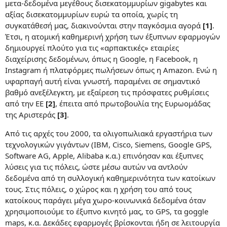
μετα-δεδομένα μεγέθους δισεκατομμυρίων gigabytes και
αξίας δισεκατομμυρίων ευρώ τα οποία, χωρίς τη
συγκατάθεσή μας, διακινούνται στην παγκόσμια αγορά
[1]
.
Έτσι, η ατομική καθημερινή χρήση των έξυπνων εφαρμογών
δημιουργεί πλούτο για τις «αρπακτικές» εταιρίες
διαχείρισης δεδομένων, όπως η Google, η Facebook, η
Instagram ή πλατφόρμες πωλήσεων όπως η Amazon. Ενώ η
υφαρπαγή αυτή είναι γνωστή, παραμένει σε σημαντικό
βαθμό ανεξέλεγκτη, με εξαίρεση τις πρόσφατες ρυθμίσεις
από την ΕΕ
[2]
, έπειτα από πρωτοβουλία της Ευρωομάδας
της Αριστεράς
[3]
.
Από τις αρχές του 2000, τα ολιγοπωλιακά εργαστήρια των
τεχνολογικών γιγάντων (IBM, Cisco, Siemens, Google GPS,
Software AG, Apple, Alibaba κ.α.) επινόησαν και έξυπνες
λύσεις για τις πόλεις, ώστε μέσω αυτών να αντλούν
δεδομένα από τη συλλογική καθημερινότητα των κατοίκων
τους. Στις πόλεις, ο χώρος και η χρήση του από τους
κατοίκους παράγει μέγα χωρο-κοινωνικά δεδομένα όταν
χρησιμοποιούμε το έξυπνο κινητό μας, το GPS, τα goggle
maps, κ.α. Δεκάδες εφαρμογές βρίσκονται ήδη σε λειτουργία