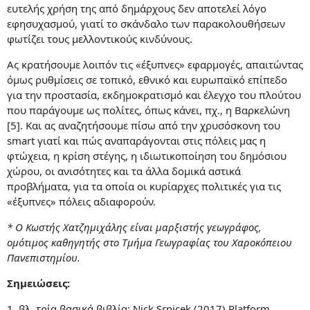
ευτελής χρήση της από δημάρχους δεν αποτελεί λόγο
εφησυχασμού, γιατί το σκάνδαλο των παρακολουθήσεων
φωτίζει τους μελλοντικούς κινδύνους.
Ας κρατήσουμε λοιπόν τις «έξυπνες» εφαρμογές, απαιτώντας
όμως ρυθμίσεις σε τοπικό, εθνικό και ευρωπαϊκό επίπεδο
για την προστασία, εκδημοκρατισμό και έλεγχο του πλούτου
που παράγουμε ως πολίτες, όπως κάνει, πχ., η Βαρκελώνη
[5]. Και ας αναζητήσουμε πίσω από την χρυσόσκονη του
smart γιατί και πώς αναπαράγονται στις πόλεις μας η
φτώχεια, η κρίση στέγης, η ιδιωτικοποίηση του δημόσιου
χώρου, οι ανισότητες και τα άλλα δομικά αστικά
προβλήματα, για τα οποία οι κυρίαρχες πολιτικές για τις
«έξυπνες» πόλεις αδιαφορούν.
* Ο Κωστής Χατζημιχάλης είναι μαρξιστής γεωγράφος,
ομότιμος καθηγητής στο Τμήμα Γεωγραφίας του Χαροκόπειου
Πανεπιστημίου.
Σημειώσεις:
1. βλ. τρία βασικά βιβλία: Nick Srnicek (2017) Platform