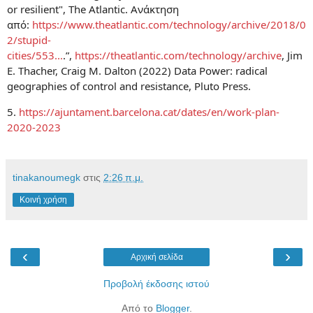
or resilient", The Atlantic. Ανάκτηση
από:
https://www.theatlantic.com/technology/archive/2018/0
2/stupid-
cities/553...
.”,
https://theatlantic.com/technology/archive
, Jim
E. Thacher, Craig M. Dalton (2022) Data Power: radical
geographies of control and resistance, Pluto Press.
5.
https://ajuntament.barcelona.cat/dates/en/work-plan-
2020-2023
tinakanoumegk
στις
2:26 π.μ.
Κοινή χρήση
‹
›
Αρχική σελίδα
Προβολή έκδοσης ιστού
Από το
Blogger
.