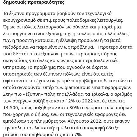
δημοτικές προτεραιότητες
Τα έξυπνα προγράμματα βοηθούν τον τεχνολογικό
εκσυγχρονισμό σε επιμέρους πολεοδομικές λειτουργίες.
Όμως οι πόλεις λειτουργούν ως σύνολο και μπορεί μια
λειτουργία να είναι έξυπνη, π.χ. η κυκλοφορία, αλλά άλλες,
π.χ. η προσιτή κατοικία, η έλλειψη πρασίνου ή τα βατά
πεζοδρόμια να παραμένουν ως πρόβλημα. Η προτεραιότητα
που δίνεται στο «έξυπνο», μειώνει κρίσιμους πόρους
αναγκαίους για άλλες κοινωνικές και περιβαλλοντικές
υπηρεσίες. Το πρόβλημα που αγνοούν οι άκριτοι
υποστηρικτές των έξυπνων πόλεων, είναι ότι αυτές
υφίστανται και έχουν σωρευμένα προβλήματα δεκαετιών τα
οποία αγνοούνται υπέρ των glamourous smart εφαρμογών.
Στην πιο «έξυπνη» πόλη της Ελλάδας, τα Τρίκαλα, ο αριθμός
των ανέργων αυξήθηκε κατά 12% το 2022 και έφτασε τις
14.500, όπως αυξήθηκαν κατά 30% τα γεύματα των απόρων
που χορηγεί ο δήμος, ενώ οι τεχνολογικές εφαρμογές δεν
εμπόδισαν τις πλημμύρες τον Αύγουστο 2022, ούτε έκαναν
την πόλη πιο ελκυστική: η τελευταία απογραφή έδειξε
μείωση του πληθυσμού της κατά 7%.