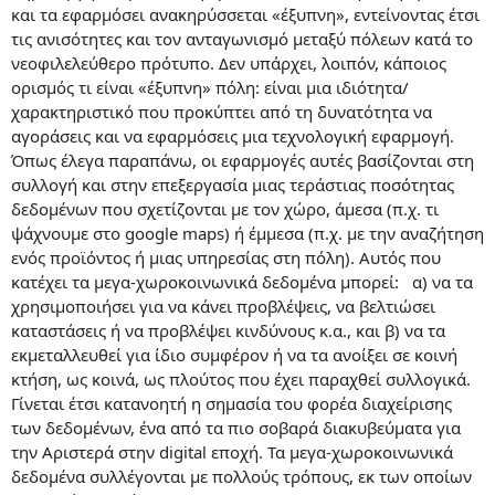
και τα εφαρμόσει ανακηρύσσεται «έξυπνη», εντείνοντας έτσι
τις ανισότητες και τον ανταγωνισμό μεταξύ πόλεων κατά το
νεοφιλελεύθερο πρότυπο. Δεν υπάρχει, λοιπόν, κάποιος
ορισμός τι είναι «έξυπνη» πόλη: είναι μια ιδιότητα/
χαρακτηριστικό που προκύπτει από τη δυνατότητα να
αγοράσεις και να εφαρμόσεις μια τεχνολογική εφαρμογή.
Όπως έλεγα παραπάνω, οι εφαρμογές αυτές βασίζονται στη
συλλογή και στην επεξεργασία μιας τεράστιας ποσότητας
δεδομένων που σχετίζονται με τον χώρο, άμεσα (π.χ. τι
ψάχνουμε στο google maps) ή έμμεσα (π.χ. με την αναζήτηση
ενός προϊόντος ή μιας υπηρεσίας στη πόλη). Αυτός που
κατέχει τα μεγα-χωροκοινωνικά δεδομένα μπορεί: α) να τα
χρησιμοποιήσει για να κάνει προβλέψεις, να βελτιώσει
καταστάσεις ή να προβλέψει κινδύνους κ.α., και β) να τα
εκμεταλλευθεί για ίδιο συμφέρον ή να τα ανοίξει σε κοινή
κτήση, ως κοινά, ως πλούτος που έχει παραχθεί συλλογικά.
Γίνεται έτσι κατανοητή η σημασία του φορέα διαχείρισης
των δεδομένων, ένα από τα πιο σοβαρά διακυβεύματα για
την Αριστερά στην digital εποχή. Τα μεγα-χωροκοινωνικά
δεδομένα συλλέγονται με πολλούς τρόπους, εκ των οποίων