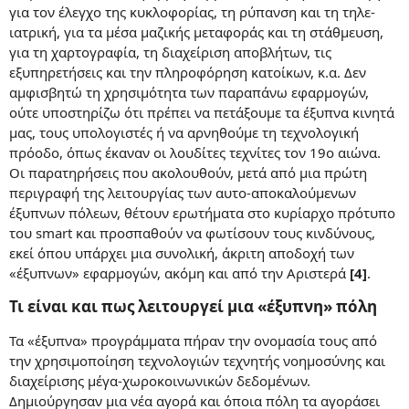
για τον έλεγχο της κυκλοφορίας, τη ρύπανση και τη τηλε-
ιατρική, για τα μέσα μαζικής μεταφοράς και τη στάθμευση,
για τη χαρτογραφία, τη διαχείριση αποβλήτων, τις
εξυπηρετήσεις και την πληροφόρηση κατοίκων, κ.α. Δεν
αμφισβητώ τη χρησιμότητα των παραπάνω εφαρμογών,
ούτε υποστηρίζω ότι πρέπει να πετάξουμε τα έξυπνα κινητά
μας, τους υπολογιστές ή να αρνηθούμε τη τεχνολογική
πρόοδο, όπως έκαναν οι λουδίτες τεχνίτες τον 19ο αιώνα.
Οι παρατηρήσεις που ακολουθούν, μετά από μια πρώτη
περιγραφή της λειτουργίας των αυτο-αποκαλούμενων
έξυπνων πόλεων, θέτουν ερωτήματα στο κυρίαρχο πρότυπο
του smart και προσπαθούν να φωτίσουν τους κινδύνους,
εκεί όπου υπάρχει μια συνολική, άκριτη αποδοχή των
«έξυπνων» εφαρμογών, ακόμη και από την Αριστερά
[4]
.
Τι είναι και πως λειτουργεί μια «έξυπνη» πόλη
Τα «έξυπνα» προγράμματα πήραν την ονομασία τους από
την χρησιμοποίηση τεχνολογιών τεχνητής νοημοσύνης και
διαχείρισης μέγα-χωροκοινωνικών δεδομένων.
Δημιούργησαν μια νέα αγορά και όποια πόλη τα αγοράσει