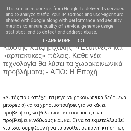
This site uses cookies from Google to deliver its services
and to analyze traffic. Your IP address and user-agent are
shared with Google along with performance and security
metrics to ensure quality of service, generate usage
statistics, and to detect and address abuse.
LEARN MORE
GOT IT
Κυριακή 19 Φεβρουαρίου 2023
Κωστής Χατζημιχάλης: «Έξυπνες» και
«αρπακτικές» πόλεις. Κάθε νέα
τεχνολογία θα λύσει τα χωροκοινωνικά
προβλήματα; - ΑΠΟ: Η Εποχή
«Αυτός που κατέχει τα μεγα-χωροκοινωνικά δεδομένα
μπορεί: α) να τα χρησιμοποιήσει για να κάνει
προβλέψεις, να βελτιώσει καταστάσεις ή να
προβλέψει κινδύνους κ.α., και β) να τα εκμεταλλευθεί
για ίδιο συμφέρον ή να τα ανοίξει σε κοινή κτήση, ως