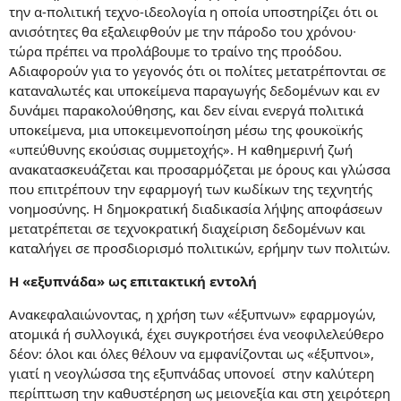
την α-πολιτική τεχνο-ιδεολογία η οποία υποστηρίζει ότι οι
ανισότητες θα εξαλειφθούν με την πάροδο του χρόνου∙
τώρα πρέπει να προλάβουμε το τραίνο της προόδου.
Αδιαφορούν για το γεγονός ότι οι πολίτες μετατρέπονται σε
καταναλωτές και υποκείμενα παραγωγής δεδομένων και εν
δυνάμει παρακολούθησης, και δεν είναι ενεργά πολιτικά
υποκείμενα, μια υποκειμενοποίηση μέσω της φουκοϊκής
«υπεύθυνης εκούσιας συμμετοχής». Η καθημερινή ζωή
ανακατασκευάζεται και προσαρμόζεται με όρους και γλώσσα
που επιτρέπουν την εφαρμογή των κωδίκων της τεχνητής
νοημοσύνης. Η δημοκρατική διαδικασία λήψης αποφάσεων
μετατρέπεται σε τεχνοκρατική διαχείριση δεδομένων και
καταλήγει σε προσδιορισμό πολιτικών, ερήμην των πολιτών.
Η «εξυπνάδα» ως επιτακτική εντολή
Ανακεφαλαιώνοντας, η χρήση των «έξυπνων» εφαρμογών,
ατομικά ή συλλογικά, έχει συγκροτήσει ένα νεοφιλελεύθερο
δέον: όλοι και όλες θέλουν να εμφανίζονται ως «έξυπνοι»,
γιατί η νεογλώσσα της εξυπνάδας υπονοεί στην καλύτερη
περίπτωση την καθυστέρηση ως μειονεξία και στη χειρότερη