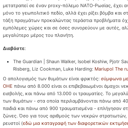
μετατραπεί σε έναν proxy-πόλεμο ΝΑΤΟ-Ρωσίας, έχει αν
μόνο το γεωπολιτικό πεδίο, αλλά έχει ρίξει βόμβα και σ
τάξη πραγμάτων προκαλώντας τεράστια προβλήματα όχι
εμπόλεμες χώρες και σε όσες συνορεύουν με αυτές, αλ
μεγαλύτερο μέρος του πλανήτη.
Διαβάστε
:
The Guardian | Shaun Walker, Isobel Koshiw, Pjotr Sa
Risberg, Liz Cookman, Luke Harding:
Mariupol The ru
Ο απολογισμός των θυμάτων είναι φρικτός:
σύμφωνα με
ΟΗΕ
πάνω από 8.000 είναι οι επιβεβαιωμένοι άμαχοι νεκ
εισβολής, και πάνω από 13.000 οι τραυματίες. Το μεγαλ
των θυμάτων - στα οποία περιλαμβάνονται πάνω από 4
παιδιά και πάνω από 900 τραυματισμένα - επλήγησαν σ
ζώνες. Όσο για τους αριθμούς των νεκρών στρατιωτών, α
ρευστοί (
εδώ μια καταγραφή των διαφορετικών εκτιμή