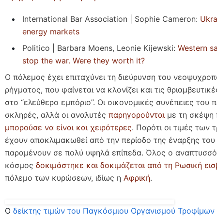
International Bar Association | Sophie Cameron:
Ukra
energy markets
Politico | Barbara Moens, Leonie Kijewski:
Western sa
stop the war. Were they worth it?
Ο πόλεμος έχει επιταχύνει τη διεύρυνση του νεοψυχρο
ρήγματος, που φαίνεται να κλονίζει και τις θριαμβευτικ
στο “ελεύθερο εμπόριο”. Οι οικονομικές συνέπειες του π
σκληρές, αλλά οι αναλυτές
παρηγορούνται
με τη σκέψη
μπορούσε να είναι και χειρότερες
. Παρότι οι τιμές των
έχουν αποκλιμακωθεί από την περίοδο της έναρξης του
παραμένουν σε πολύ υψηλά επίπεδα. Όλος ο αναπτυσσ
κόσμος
δοκιμάστηκε και δοκιμάζεται από τη Ρωσική ει
πόλεμο των κυρώσεων, ιδίως η
Αφρική
.
Ο
δείκτης τιμών του Παγκόσμιου Οργανισμού Τροφίμων