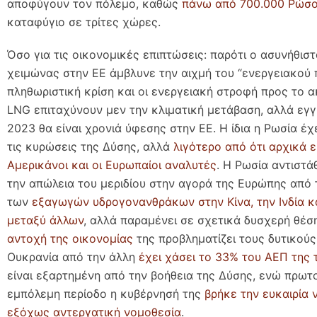
αποφύγουν τον πόλεμο, καθώς
πάνω από 700.000 Ρώσο
καταφύγιο σε τρίτες χώρες.
Όσο για τις οικονομικές επιπτώσεις: παρότι ο ασυνήθιστ
χειμώνας στην ΕΕ άμβλυνε την αιχμή του “ενεργειακού 
πληθωριστική κρίση και οι ενεργειακή στροφή προς το 
LNG επιταχύνουν μεν την κλιματική μετάβαση, αλλά εγ
2023 θα είναι χρονιά ύφεσης στην ΕΕ. Η ίδια η Ρωσία έχ
τις κυρώσεις της Δύσης, αλλά
λιγότερο από ότι αρχικά 
Αμερικάνοι και οι Ευρωπαίοι αναλυτές
. Η Ρωσία αντιστά
την απώλεια του μεριδίου στην αγορά της Ευρώπης από 
των
εξαγωγών υδρογονανθράκων στην Κίνα, την Ινδία κα
μεταξύ άλλων
, αλλά παραμένει σε σχετικά δυσχερή θέσ
αντοχή της οικονομίας
της προβληματίζει τους δυτικούς
Ουκρανία από την άλλη
έχει χάσει το 33% του ΑΕΠ της 
είναι εξαρτημένη από την βοήθεια της Δύσης, ενώ πρω
εμπόλεμη περίοδο η κυβέρνησή της
βρήκε την ευκαιρία 
εξόχως αντεργατική νομοθεσία
.