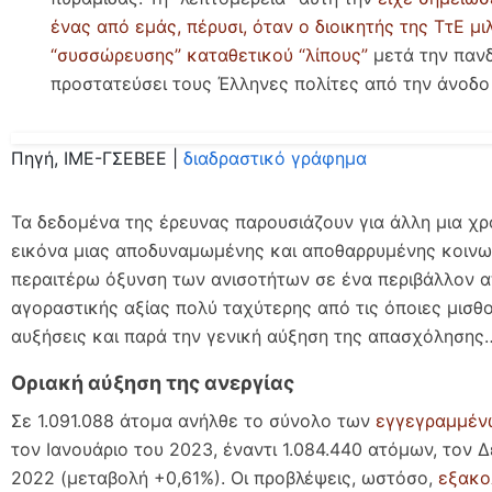
ένας από εμάς, πέρυσι, όταν ο διοικητής της ΤτΕ μι
“συσσώρευσης” καταθετικού “λίπους”
μετά την πανδ
προστατεύσει τους Έλληνες πολίτες από την άνοδο
Πηγή, ΙΜΕ-ΓΣΕΒΕΕ |
διαδραστικό γράφημα
Τα δεδομένα της έρευνας παρουσιάζουν για άλλη μια χρ
εικόνα μιας αποδυναμωμένης και αποθαρρυμένης κοινων
περαιτέρω όξυνση των ανισοτήτων σε ένα περιβάλλον 
αγοραστικής αξίας πολύ ταχύτερης από τις όποιες μισθ
αυξήσεις και παρά την γενική αύξηση της απασχόλησης
Οριακή αύξηση της ανεργίας
Σε 1.091.088 άτομα ανήλθε το σύνολο των
εγγεγραμμέν
τον Ιανουάριο του 2023, έναντι 1.084.440 ατόμων, τον 
2022 (μεταβολή +0,61%). Οι προβλέψεις, ωστόσο,
εξακο