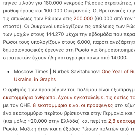
πηγές μιλούν για 180.000 νεκρούς Ρώσους στρατιώτες, 
μισθοφόρους και 100.000 Ουκρανούς. Οι Βρετανικές πη
τις απώλειες των Ρώσων στις
200.000
(60.000 από τον 
στρατό). Οι Ουκρανοί υπολογίζουν τις απώλειες των Ρώ
των μαχών στους 144.270 μέχρι την εβδομάδα που πέρα
Ρώσοι τους υπολογίζουν στους 6.000, παρότι ανεξάρτητ
δημοσιογραφικές έρευνες στη Ρωσία για δημοσιοποιημέ
στρατιωτών έχουν ήδη καταγράψει πάνω από 14.000:
Moscow Times | Nurbek Savitahunov:
One Year of Ru
Ukraine, in Graphs
Ο αριθμός των προσφύγων του πολέμου είναι εξωπραγμ
εκατομμύρια άνθρωποι έχουν εγκαταλείψει τις εστίες τ
με τον ΟΗΕ.
8 εκατομμύρια είναι οι πρόσφυγες
στο εξωτ
ένα εκατομμύριο περίπου βρίσκονται στην Γερμανία και
(και μόλις ~20.000 στην Ελλάδα) και περί τα
2,8 εκατομ
Ρωσία. Μαζική ήταν και η έξοδος Ρώσων πολιτών από τη