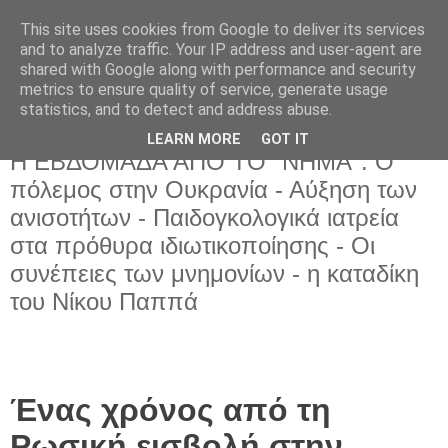
This site uses cookies from Google to deliver its services
and to analyze traffic. Your IP address and user-agent are
shared with Google along with performance and security
metrics to ensure quality of service, generate usage
statistics, and to detect and address abuse.
LEARN MORE
GOT IT
Σάββατο 25 Φεβρουαρίου 2023
Η ΕΒΔΟΜΑΔΑ ΑΠΟ ΤΟ "ΝΗΜΑ": Ο
πόλεμος στην Ουκρανία - Αύξηση των
ανισοτήτων - Παιδογκολογικά ιατρεία
στα πρόθυρα ιδιωτικοποίησης - Οι
συνέπειες των μνημονίων - η καταδίκη
του Νίκου Παππά
Ένας χρόνος από τη
Ρωσική εισβολή στην