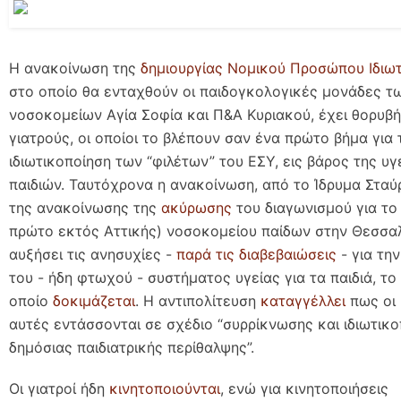
Η ανακοίνωση της
δημιουργίας Νομικού Προσώπου Ιδιωτ
στο οποίο θα ενταχθούν οι παιδογκολογικές μονάδες τ
νοσοκομείων Αγία Σοφία και Π&Α Κυριακού, έχει θορυβ
γιατρούς, οι οποίοι το βλέπουν σαν ένα πρώτο βήμα για 
ιδιωτικοποίηση των “φιλέτων” του ΕΣΥ, εις βάρος της υγ
παιδιών. Ταυτόχρονα η ανακοίνωση, από το Ίδρυμα Στα
της ανακοίνωσης της
ακύρωσης
του διαγωνισμού για το
πρώτο εκτός Αττικής) νοσοκομείου παίδων στην Θεσσαλ
αυξήσει τις ανησυχίες -
παρά τις διαβεβαιώσεις
- για τη
του - ήδη φτωχού - συστήματος υγείας για τα παιδιά, το
οποίο
δοκιμάζεται
. Η αντιπολίτευση
καταγγέλλει
πως οι 
αυτές εντάσσονται σε σχέδιο “συρρίκνωσης και ιδιωτικο
δημόσιας παιδιατρικής περίθαλψης”.
Οι γιατροί ήδη
κινητοποιούνται
, ενώ για κινητοποιήσεις