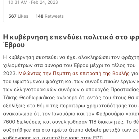
10:31 AM ∙ Feb 24, 2023
567
Likes
148
Retweets
Η κυβέρνηση επενδύει πολιτικά στο φ
Έβρου
Η κυβέρνηση σκοπεύει να έχει ολοκληρώσει τον φράχτ
χιλιομέτρων στα σύνορα του Έβρου μέχρι το τέλος του
2023.
Μιλώντας την Πέμπτη σε επιτροπή της Βουλής
για
του υφιστάμενου φράχτη και των συνοδευτικών έργων 
των ελληνοτουρκικών συνόρων ο υπουργός Προστασίας 
Τάκης Θεοδωρικάκος ανέφερε ότι εντός του έτους θα 
εξελίξεις στο θέμα της περαιτέρω χρηματοδότησης του 
ανακοίνωσε ότι τον Ιανουάριο και τον Φεβρουάριο «απ
7600 διελεύσεις και συνελήφθησαν 118 διακινητές. Το θ
συζητήθηκε και στο πρώτο άτυπο debate μεταξύ των 
κυβέρνησης και αντιπολίτευσης στην ΕΡΤ: