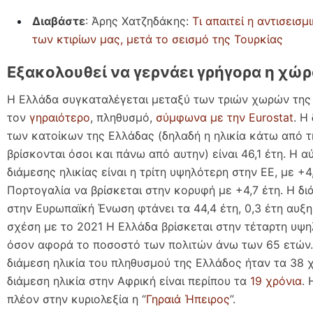
Διαβάστε
: Άρης Χατζηδάκης:
Τι απαιτεί η αντισεισ
των κτιρίων μας, μετά το σεισμό της Τουρκίας
Εξακολουθεί να γερνάει γρήγορα η χώρ
Η Ελλάδα συγκαταλέγεται μεταξύ των τριών χωρών της
τον
γηραιότερο
, πληθυσμό,
σύμφωνα με την Eurostat
. Η
των κατοίκων της Ελλάδας (δηλαδή η ηλικία κάτω από τ
βρίσκονται όσοι και πάνω από αυτην) είναι 46,1 έτη. Η α
διάμεσης ηλικίας είναι η τρίτη υψηλότερη στην ΕΕ, με +4,
Πορτογαλία να βρίσκεται στην κορυφή με +4,7 έτη. Η δι
στην Ευρωπαϊκή Ένωση φτάνει τα 44,4 έτη, 0,3 έτη αυξ
σχέση με το 2021 Η Ελλάδα βρίσκεται στην τέταρτη υψ
όσον αφορά το ποσοστό των πολιτών άνω των 65 ετών.
διάμεση ηλικία του πληθυσμού της Ελλάδος ήταν τα 38 χ
διάμεση ηλικία στην Αφρική είναι περίπου τα
19 χρόνια
. 
πλέον στην κυριολεξία η “
Γηραιά Ήπειρος
”.