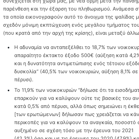
συνεχίζεται στη χώρα μας, με νέα ορμή μετά την πανδη
παρένθεση και την έξαρση του πληθωρισμού. Ανάμεσα σ
τα οποία εικονογραφούν αυτό το άνοιγμα της ψαλίδας μ
σχεδόν μόνιμη εκπτώχευση ενός μεγάλου τμήματος το
(που κρατά από την αρχή της κρίσης), είναι μεταξύ άλλω
Η αδυναμία να ανταπεξέλθει το 18,7% των νοικοκυ
απαραίτητο έκτακτο έξοδο 500€ (αύξηση κατά 4,2%
και η δυνατότητα αντιμετώπισης ενός τέτοιου εξόδ
δυσκολία” (40,5% των νοικοκυριών, αύξηση 8,1% σε
πέρυσι).
Το 11,9% των νοικοκυριών “δήλωσε ότι τα εισοδήμα
επαρκούν για να καλύψουν ούτε τις βασικές του α
κατά 0,5% από πέρυσι, αλλά όπως σημειώνει η έκθε
[των ερωτώμενων] δήλωσαν πως χρειάζεται να κά
περικοπές για να καλύψουν τα αναγκαία, ποσοστό 
αυξημένο σε σχέση τόσο με την έρευνα του 2021
(42,3%) όσο και με τις έρευνες του 2020 (47,9%) κα