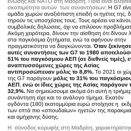
ένωσης και ΝΑΤΟ στη Μαδρίτη. Ποια είναι αλήθει
σκοπιμότητα αυτών των συναντήσεων;
Η G7 είνα
ομάδα χωρών αναξιόπιστη επειδή οι ηγέτες της, 
τηρούν τις υποσχέσεις τους. Τους αρέσει να κάνο
συμβολικές δηλώσεις, όχι να επιλύουν προβλήματ
Ακόμη χειρότερα, δίνουν την αίσθηση ότι δίνουν 
στα παγκόσμια ζητήματα, ενώ τα αφήνουν στην
πραγματικότητα να διογκώνονται.
Όταν ξεκίνησ
αυτές συναντήσεις των
G
7 το 1980 αποτελούσ
51% του παγκόσμιου ΑΕΠ (σε διεθνείς τιμές), ε
αναπτυσσόμενες χώρες της Ασίας
αντιπροσώπευαν μόλις το 8,8%.
Το 2021 οι χώ
της G7 παράγουν
μόλις το 31% του παγκόσμιο
ΑΕΠ
,
ενώ οι ίδιες χώρες της Ασίας παράγουν 
32,9%.
Να σημειώσουμε ακόμα ότι αυτή η τριήμε
συνάντηση είχε και το ανάλογο τίμημα. Εκατόν
ογδόντα (180) εκατομμύρια ευρώ στοίχησε η εκ
των επτά πιο «σπουδαίων» ηγετών της παρακμι
και αμήχανης δύσης.
Η σύνοδος κορυφής στη Μαδρίτη, χαρακτηρίστη