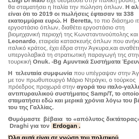
Luigi Di Maio
είχε δεσμευθεί στην ιταλική βουλή, 
θα σταματήσει η Ιταλία την πώληση όπλων.
Η αλ
είναι ότι το 2019 οι πωλήσεις έφτασαν τα 338
εκατομμύρια ευρώ. Η Beretta,
το πιο διάσημο ι
εργοστάσιο όπλων, διαθέτει εργοστάσιο στη
βιομηχανική περιοχή της Κωνσταντινούπολης και
Leonardo
, εταιρεία κατασκευής όπλων που ανήκε
ιταλικό κράτος, έχει έδρα στην Άγκυρα,και αναθέτε
υπεργολαβικά τη στρατιωτική παραγωγή της στη
τουρκική
Onuk. -Bg Αμυντικά Συστήματα Έρευ
Η τελευταία συμφωνία
που υπέγραψαν στην Ά
με τον πρωθυπουργό Μάριο Ντράγκι, ο τούρκος
πρόεδρος προχωρά στην
αγορά του ιταλο-γαλλ
αντιπυραυλικού συστήματος Samp/T, το οποίο 
σταματήσει εδώ και μερικά χρόνια λόγω του β
του της Γαλλίας.
Θυμόμαστε βέβαια το «απόλυτος δικτάτορας»
Draghi
για τον
Erdogan .
Όλα αυτά είναι σε γνώση του πολιτικού