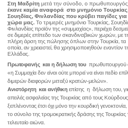
Στη Μαδρίτη
μετά την σύνοδο, ο πρωθυπουργός
έκανε καμία αναφορά στο μνημόνιο Τουρκίας
Σουηδίας, Φινλανδίας που κρύβει παγίδες για
χώρα μας.
Το τριμερές
μνημόνιο Τουρκίας, Σουηδί
Φινλανδίας προϊόν της «συμμαχίας», περιέχει δεσμε
σε διμερές επίπεδο των σκανδιναβικών χωρών
, με τ
πλήρη
άρση
της πώλησης όπλων στην Τουρκία, τα
οποία, αν χρειαστεί, θα χρησιμοποιηθούν εναντίον τ
Ελλάδας.
Πρωτοφανής και η δήλωση του
πρωθυπουργού ό
«
η Συμμαχία δεν είναι ούτε μπορεί να είναι πεδίο επ
διμερών διαφορών μεταξύ κρατών-μελών
».
Ανιστόρητη και ανήθικη
επίσης η δήλωση του,
γι
απειλές ασφαλείας της Τουρκίας από τους Κούρδους
ξεπλένοντας έτσι όχι μόνο την κουρδική γενοκτονία,
το σύνολο της τρομοκρατικής δράσης της Τουρκίας 
τελευταίο αιώνα.