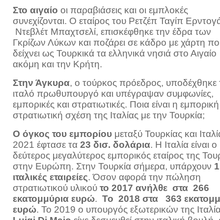
Στο αιγαίο
οι παραβιάσεις και οι εμπλοκές
συνεχίζονται.
Ο εταίρος του Ρετζέπ Ταγίπ Ερντογ
Ντεβλέτ Μπαχτσελί, επισκέφθηκε την έδρα των
Γκρίζων Λύκων και ποζάρει σε κάδρο με χάρτη πο
δείχνει ως Τουρκικά τα ελληνικά νησιά στο Αιγαίο
ακόμη και την Κρήτη.
Στην Άγκυρα
, ο τούρκος πρόεδρος, υποδέχθηκε 
ιταλό πρωθυπουργό και υπέγραψαν συμφωνίες,
εμπορικές και στρατιωτικές. Ποια είναι η εμπορική
στρατιωτική σχέση της Ιταλίας με την Τουρκία;
Ο όγκος του εμπορίου
μεταξύ Τουρκίας και Ιταλί
2021 έφτασε τα
23 δισ. δολάρια
. Η Ιταλία είναι ο
δεύτερος μεγαλύτερος εμπορικός εταίρος της Του
στην Ευρώπη. Στην Τουρκία σήμερα, υπάρχουν
1
ιταλικές εταιρείες
. Όσον αφορά την πώληση
στρατιωτικού υλικού
το 2017 ανήλθε στα 266
εκατομμύρια ευρώ
.
Το 2018 στα 363 εκατομμ
ευρώ
. Το 2019 ο υπουργός εξωτερικών της Ιταλί