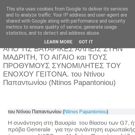
This site uses cookies from Google to deliver its services
and to analyze traffic. Your IP address and user-agent are
shared with Google along with performance and security
metrics to ensure quality of service, generate usage
statistics, and to detect and address abuse.
LEARN MORE
GOT IT
Δευτέρα 11 Ιουλίου 2022
ΑΠΟ ΤΙΣ ΒΑΥΑΡΙΚΕΣ ΑΛΠΕΙΣ ΣΤΗΝ
ΜΑΔΡΙΤΗ, ΤΟ ΑΙΓΑΙΟ και ΤΟΥΣ
ΠΡΟΘΥΜΟΥΣ ΣΥΝΟΜΙΛΗΤΕΣ ΤΟΥ
ΕΝΟΧΟΥ ΓΕΙΤΟΝΑ. του Ντίνου
Παπαντωνίου (Ntinos Papantoniou)
του Ντίνου Παπαντωνίου (
Ntinos Papantoniou
)
Η συνάντηση στη Βαυαρία του θίασου των
G
7, 
πρόβα
Generale
για την συνάντηση ευρωπαϊκή