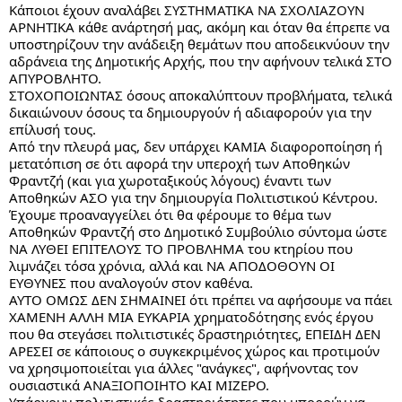
Κάποιοι έχουν αναλάβει ΣΥΣΤΗΜΑΤΙΚΑ ΝΑ ΣΧΟΛΙΑΖΟΥΝ 
ΑΡΝΗΤΙΚΑ κάθε ανάρτησή μας, ακόμη και όταν θα έπρεπε να 
υποστηρίζουν την ανάδειξη θεμάτων που αποδεικνύουν την 
αδράνεια της Δημοτικής Αρχής, που την αφήνουν τελικά ΣΤΟ 
ΑΠΥΡΟΒΛΗΤΟ. 
ΣΤΟΧΟΠΟΙΩΝΤΑΣ όσους αποκαλύπτουν προβλήματα, τελικά 
δικαιώνουν όσους τα δημιουργούν ή αδιαφορούν για την 
επίλυσή τους.
Από την πλευρά μας, δεν υπάρχει ΚΑΜΙΑ διαφοροποίηση ή 
μετατόπιση σε ότι αφορά την υπεροχή των Αποθηκών 
Φραντζή (και για χωροταξικούς λόγους) έναντι των 
Αποθηκών ΑΣΟ για την δημιουργία Πολιτιστικού Κέντρου.
Έχουμε προαναγγείλει ότι θα φέρουμε το θέμα των 
Αποθηκών Φραντζή στο Δημοτικό Συμβούλιο σύντομα ώστε 
ΝΑ ΛΥΘΕΙ ΕΠΙΤΕΛΟΥΣ ΤΟ ΠΡΟΒΛΗΜΑ του κτηρίου που 
λιμνάζει τόσα χρόνια, αλλά και ΝΑ ΑΠΟΔΟΘΟΥΝ ΟΙ 
ΕΥΘΥΝΕΣ που αναλογούν στον καθένα.
ΑΥΤΟ ΟΜΩΣ ΔΕΝ ΣΗΜΑΙΝΕΙ ότι πρέπει να αφήσουμε να πάει 
ΧΑΜΕΝΗ ΑΛΛΗ ΜΙΑ ΕΥΚΑΡΙΑ χρηματοδότησης ενός έργου 
που θα στεγάσει πολιτιστικές δραστηριότητες, ΕΠΕΙΔΗ ΔΕΝ 
ΑΡΕΣΕΙ σε κάποιους ο συγκεκριμένος χώρος και προτιμούν 
να χρησιμοποιείται για άλλες "ανάγκες", αφήνοντας τον 
ουσιαστικά ΑΝΑΞΙΟΠΟΙΗΤΟ ΚΑΙ ΜΙΖΕΡΟ.