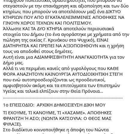
Υπάρχουν πολιτιστικές δραστηριότητες που μπορούν να 
στεγαστούν με την επανάχρηση και αξιοποίηση και των δύο 
κτηρίων, που μπορούν να αποτελέσουν μαζί ένα ΔΙΚΤΥΟ 
ΚΤΗΡΙΩΝ ΠΟΥ ΑΠΟ ΕΓΚΑΤΑΛΕΛΕΙΜΜΕΝΕΣ ΑΠΟΘΗΚΕΣ ΝΑ 
ΓΙΝΟΥΝ ΧΩΡΟΙ ΤΕΧΝΩΝ ΚΑΙ ΠΟΛΙΤΙΣΜΟΥ.
Άλλωστε ΚΑΙ ΤΑ ΔΥΟ ΚΤΗΡΙΑ αποτελούν περιουσιακά 
στοιχεία του Δήμου (το ένα αγοράστηκε με χρήματα από την 
πώληση της οικίας Γ. Κρινάκου στο Ψυχικό), ΕΙΝΑΙ 
ΔΙΑΤΗΡΗΤΕΑ ΚΑΙ ΠΡΕΠΕΙ ΝΑ ΑΞΙΟΠΟΙΗΘΟΥΝ και η χρήση 
τους να αποδοθεί στους δημότες.
Αυτή είναι μια ΑΔΙΑΜΦΙΣΒΗΤΗΤΗ ΑΝΑΓΚΑΙΟΤΗΤΑ για τον 
Δήμο μας.
Αλλά τι να περιμένει κανείς από γυρολόγους που ΚΑΘΕ 
ΦΟΡΑ ΑΝΑΖΗΤΟΥΝ ΚΑΙΝΟΥΡΓΙΑ ΑΥΤΟΔΙΟΙΚΗΤΙΚΗ ΣΤΕΓΗ 
που ενώ αυτοπροσδιορίζονται ως προοδευτικοί, 
αμφισβητούν ακόμη και τα επιτεύγματα των Επιστημών 
Υγείας και τελικά ελπίζουν στην Θεία Πρόνοια…
……………………………………………………………………………………….
1ο ΕΠΕΙΣΟΔΙΟ:  ΑΡΧΙΚΗ ΔΗΜΟΣΙΕΥΣΗ ΔΙΚΗ ΜΟΥ
ΤΙ ΕΧΟΥΜΕ, ΤΙ ΚΑΝΟΥΜΕ, ΤΙ «ΧΑΣΑΜΕ». ΑΠΟΘΗΚΕΣ 
ΦΡΑΝΤΖΗ Ή ΑΣΟ; (ΝΩΝΤΑ ΚΑΤΣΟΥΛΑ: Ο ΘΕΟΣ ΜΑΣ 
ΦΥΛΑΞΕ).
Στο διαδίκτυο κοινοποιήθηκε η άποψη του Νώντα 