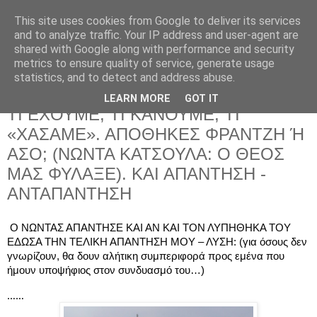
This site uses cookies from Google to deliver its services
and to analyze traffic. Your IP address and user-agent are
shared with Google along with performance and security
metrics to ensure quality of service, generate usage
statistics, and to detect and address abuse.
LEARN MORE
GOT IT
Τρίτη 7 Ιουνίου 2022
ΤΙ ΕΧΟΥΜΕ, ΤΙ ΚΑΝΟΥΜΕ, ΤΙ
«ΧΑΣΑΜΕ». ΑΠΟΘΗΚΕΣ ΦΡΑΝΤΖΗ Ή
ΑΣΟ; (ΝΩΝΤΑ ΚΑΤΣΟΥΛΑ: Ο ΘΕΟΣ
ΜΑΣ ΦΥΛΑΞΕ). ΚΑΙ ΑΠΑΝΤΗΣΗ -
ΑΝΤΑΠΑΝΤΗΣΗ
Ο ΝΩΝΤΑΣ ΑΠΑΝΤΗΣΕ ΚΑΙ ΑΝ ΚΑΙ ΤΟΝ ΛΥΠΗΘΗΚΑ ΤΟΥ 
ΕΔΩΣΑ ΤΗΝ ΤΕΛΙΚΗ ΑΠΑΝΤΗΣΗ ΜΟΥ – ΛΥΣΗ: (για όσους δεν 
γνωρίζουν, θα δουν αλήτικη συμπεριφορά προς εμένα που 
ήμουν υποψήφιος στον συνδυασμό του…)
……