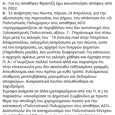
Α-. Για τις αποθήκες Φραντζή έχω κοινοποιήσει απόψεις από 
το 2002. 
Β-. Σε ανάρτηση του Νώντα, πέρυσι, (4 Απριλίου), για την 
αξιοποίηση της περιουσίας του Δήμου, του απάντησα ότι «Ο 
Πολιτιστικός Πολυχώρος» στις αποθήκες ΑΣΟ 
«προγραμματίζεται σε περιβάλλον που δεν αντιστοιχεί στις 
Ξυλοκαστρινές Πολιτιστικές αξίες». Γ-. Πηγαίνουμε πιο πίσω. 
Λίγο μετά τις εκλογές του ΄19 έστειλα mail στην Πατρίτσια 
Αδαμοπούλου, εκλεγμένη εκπρόσωπο με τον Νώντα, ώστε 
να τον ενημερώσει, ως αρχηγό των Ενεργών Δημοτών. 
(Παρένθεση μεγάλη. Δεν γινόταν διαφορετικά. Για κάποιους 
ο αρχηγός αμέσως μετά τις εκλογές χάθηκε και έγραψα στην 
Π. Α.: «Γνωρίζουν πολλοί τοπικά αλλά και παραπέρα ότι 
στην επικοινωνία μου δεν ακολουθώ τεθλασμένες γραμμές. 
Απευθύνομαι εκεί που πρέπει με ευθύ τρόπο. Ενδιάμεσους 
σταθμούς μετεπιβίβασης μηνυμάτων και δεδομένων 
αποφεύγω». Αναγκαστικά λοιπόν απευθύνθηκα σε 
ταχυδρόμο).
Έγραφα ανάμεσα σε άλλα (μεταφερόμενα από την Π. Α.) τα 
παρακάτω: «συνεδρίασε το Δημοτικό Συμβούλιο με πρώτο 
θέμα την αποδοχή του χορηγούμενου ποσού για την 
κατασκευή «Πολιτιστικού Πολυχώρου» στις αποθήκες ΑΣΟ… 
Διαπιστώνω ότι το καταχώνιασμα του Πολιτιστικού Κέντρου 