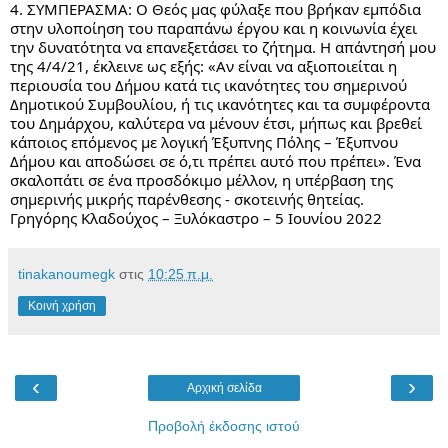
4. ΣΥΜΠΕΡΑΣΜΑ: Ο Θεός μας φύλαξε που βρήκαν εμπόδια 
στην υλοποίηση του παραπάνω έργου και η κοινωνία έχει 
την δυνατότητα να επανεξετάσει το ζήτημα. Η απάντησή μου 
της 4/4/21, έκλεινε ως εξής: «Αν είναι να αξιοποιείται η 
περιουσία του Δήμου κατά τις ικανότητες του σημερινού 
Δημοτικού Συμβουλίου, ή τις ικανότητες και τα συμφέροντα 
του Δημάρχου, καλύτερα να μένουν έτσι, μήπως και βρεθεί 
κάποιος επόμενος με λογική Έξυπνης Πόλης – Έξυπνου 
Δήμου και αποδώσει σε ό,τι πρέπει αυτό που πρέπει». Ένα 
σκαλοπάτι σε ένα προσδόκιμο μέλλον, η υπέρβαση της 
σημερινής μικρής παρένθεσης - σκοτεινής θητείας. 
Γρηγόρης Κλαδούχος – Ξυλόκαστρο – 5 Ιουνίου 2022
tinakanoumegk
στις
10:25 π.μ.
Κοινή χρήση
‹
›
Αρχική σελίδα
Προβολή έκδοσης ιστού