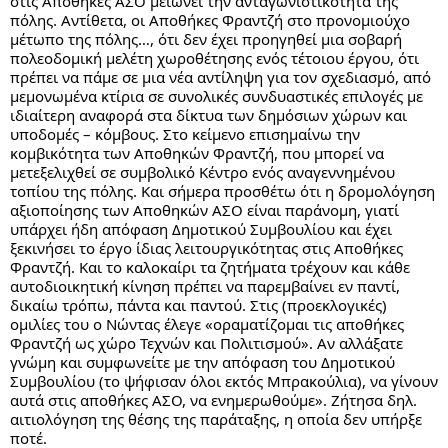
στις Αποθήκες ΑΣΟ μειώνει την ανταγωνιστικότητα της 
πόλης. Αντίθετα, οι Αποθήκες Φραντζή στο προνομιούχο 
μέτωπο της πόλης…, ότι δεν έχει προηγηθεί μια σοβαρή 
πολεοδομική μελέτη χωροθέτησης ενός τέτοιου έργου, ότι 
πρέπει να πάμε σε μια νέα αντίληψη για τον σχεδιασμό, από 
μεμονωμένα κτίρια σε συνολικές συνδυαστικές επιλογές με 
ιδιαίτερη αναφορά στα δίκτυα των δημόσιων χώρων και 
υποδομές – κόμβους. Στο κείμενο επισημαίνω την 
κομβικότητα των Αποθηκών Φραντζή, που μπορεί να 
μετεξελιχθεί σε συμβολικό Κέντρο ενός αναγεννημένου 
τοπίου της πόλης. Και σήμερα προσθέτω ότι η δρομολόγηση 
αξιοποίησης των Αποθηκών ΑΣΟ είναι παράνομη, γιατί 
υπάρχει ήδη απόφαση Δημοτικού Συμβουλίου και έχει 
ξεκινήσει το έργο ίδιας λειτουργικότητας στις Αποθήκες 
Φραντζή. Και το καλοκαίρι τα ζητήματα τρέχουν και κάθε 
αυτοδιοικητική κίνηση πρέπει να παρεμβαίνει εν παντί, 
δικαίω τρόπω, πάντα και παντού. Στις (προεκλογικές) 
ομιλίες του ο Νώντας έλεγε «οραματίζομαι τις αποθήκες 
Φραντζή ως χώρο Τεχνών και Πολιτισμού». Αν αλλάξατε 
γνώμη και συμφωνείτε με την απόφαση του Δημοτικού 
Συμβουλίου (το ψήφισαν όλοι εκτός Μπρακούλια), να γίνουν 
αυτά στις αποθήκες ΑΣΟ, να ενημερωθούμε». Ζήτησα δηλ. 
αιτιολόγηση της θέσης της παράταξης, η οποία δεν υπήρξε 
ποτέ. 