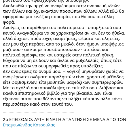
Ακολουθώ την αρχή να αναφέρομαι στην ανασκευή ιδεών 
των άλλων και όχι εναντίον προσώπων άλλων. Αλλά εδώ θα 
εφαρμόσω μια κινέζικη παροιμία, που θα σου πω άλλη 
φορά.
Ανοίγεις το παράθυρο του πολιτισμικού - υπαρξιακού σου 
κενού. Αναγκάζομαι να σε χαρακτηρίσω αν και δεν το ήθελα, 
αλλά άρχισες πρόστυχες αναρτήσεις, ψέματα και αλητείες. 
Δεν μου είχε περάσει από το μυαλό, όταν ήμουν υποψήφιος 
μαζί σου - αν και με προειδοποιούσαν - ότι είσαι και 
πολιτικά αμόρφωτος και υστερείς στην πολιτική ηθική. 
Εύχομαι να μη σε δουν και άλλοι να μυξολκλαίς, όπως τότε 
που σε πίεζαν να συμμορφωθείς προς υποδείξεις.
Δεν αναφέρεις το όνομά μου. Η λογική μηνυμάτων χωρίς να 
αναφέρονται ονόματα παραληπτών είναι χρηστική μέθοδος 
είτε φοβισμένων, είτε μαθητών μαφιόζικων συμπεριφορών.
Με το σχόλιό σου αποκάλυψες το επίπεδό σου. Διάβασε και 
κανένα επιστημονικό βιβλίο για την βλακεία. Δεν είναι 
έξυπνος αυτός που θέλοντας να πλήξει κάποιον άλλο κάνει 
περισσότερο κακό στον εαυτό του.
……………………………………………………..
2ο ΕΠΕΙΣΟΔΙΟ: ΑΥΤΗ ΕΙΝΑΙ Η ΑΠΑΝΤΗΣΗ ΣΕ ΜΕΝΑ ΑΠΟ ΤΟΝ 
Επαμεινώνδας Κατσούλας