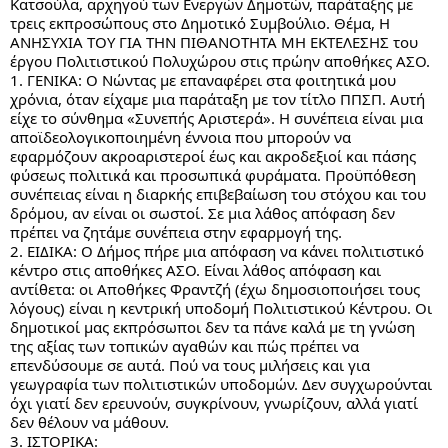
Κατσούλα, αρχηγού των Ενεργών Δημοτών, παράταξης με 
τρεις εκπροσώπους στο Δημοτικό Συμβούλιο. Θέμα, Η 
ΑΝΗΣΥΧΙΑ ΤΟΥ ΓΙΑ ΤΗΝ ΠΙΘΑΝΟΤΗΤΑ ΜΗ ΕΚΤΕΛΕΣΗΣ του 
έργου Πολιτιστικού Πολυχώρου στις πρώην αποθήκες ΑΣΟ.
1. ΓΕΝΙΚΑ: Ο Νώντας με επαναφέρει στα φοιτητικά μου 
χρόνια, όταν είχαμε μια παράταξη με τον τίτλο ΠΠΣΠ. Αυτή 
είχε το σύνθημα «Συνεπής Αριστερά». Η συνέπεια είναι μια 
αποϊδεολογικοποιημένη έννοια που μπορούν να 
εφαρμόζουν ακροαριστεροί έως και ακροδεξιοί και πάσης 
φύσεως πολιτικά και προσωπικά φυράματα. Προϋπόθεση 
συνέπειας είναι η διαρκής επιβεβαίωση του στόχου και του 
δρόμου, αν είναι οι σωστοί. Σε μια λάθος απόφαση δεν 
πρέπει να ζητάμε συνέπεια στην εφαρμογή της.
2. ΕΙΔΙΚΑ: Ο Δήμος πήρε μια απόφαση να κάνει πολιτιστικό 
κέντρο στις αποθήκες ΑΣΟ. Είναι λάθος απόφαση και 
αντίθετα: οι Αποθήκες Φραντζή (έχω δημοσιοποιήσει τους 
λόγους) είναι η κεντρική υποδομή Πολιτιστικού Κέντρου. Οι 
δημοτικοί μας εκπρόσωποι δεν τα πάνε καλά με τη γνώση 
της αξίας των τοπικών αγαθών και πώς πρέπει να 
επενδύσουμε σε αυτά. Πού να τους μιλήσεις και για 
γεωγραφία των πολιτιστικών υποδομών. Δεν συγχωρούνται 
όχι γιατί δεν ερευνούν, συγκρίνουν, γνωρίζουν, αλλά γιατί 
δεν θέλουν να μάθουν.
3. ΙΣΤΟΡΙΚΑ: 