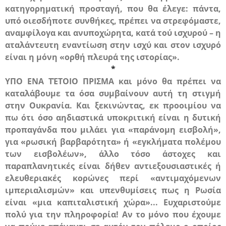
κατηγορηματική προσταγή, που θα έλεγε:
πάντα,
υπό οιεσδήποτε συνθήκες, πρέπει να στρεφόμαστε,
αναμφίλογα και ανυποχώρητα, κατά τού ισχυρού
– η
αταλάντευτη εναντίωση στην ισχύ και στον ισχυρό
είναι η μόνη «ορθή πλευρά της ιστορίας».
*
ΥΠΟ ΕΝΑ ΤΈΤΟΙΟ ΠΡΙΣΜΑ
και μόνο θα πρέπει να
καταλάβουμε τα όσα συμβαίνουν αυτή τη στιγμή
στην Ουκρανία. Και ξεκινώντας, εκ προοιμίου να
πω ότι όσο αηδιαστικά υποκριτική είναι η δυτική
προπαγάνδα που μιλάει για «παράνομη εισβολή»,
για «ρωσική βαρβαρότητα» ή «εγκλήματα πολέμου
των εισβολέων», άλλο τόσο άστοχες και
παραπλανητικές είναι δήθεν αντιεξουσιαστικές ή
ελευθεριακές κορώνες περί «αντιμαχόμενων
ιμπεριαλισμών» και υπενθυμίσεις πως η Ρωσία
είναι «μια καπιταλιστική χώρα»... Ευχαριστούμε
πολύ για την πληροφορία! Αν το μόνο που έχουμε