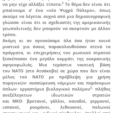
2
να μην είχε αλλάξει τίποτα.
Το θέμα δεν είναι ότι
μπαίνουμε σ’ ένα «νέο Ψυχρό Πόλεμο», όπως
ακούμε να λέγεται συχνά από μια δημοσιογραφική
γλώσσα· είναι ότι οι σχεδιαστές της αμερικανικής
γεωπολιτικής δεν μπορούν να σκεφτούν με άλλον
τρόπο.
Ακόμη κι αν αγνοούσαμε όλα όσα ήταν κοινό
μυστικό για όσους παρακολουθούσαν στενά τα
πράγματα, οι επιχειρήσεις του ρωσικού στρατού
ξεσκέπασαν ένα μεγάλο κομμάτι της ουκρανικής
σφηκοφωλιάς. Μια τεράστια ναυτική βάση
του
ΝΑΤΟ
(στο Ατσάκοβο)
σε χώρα που δεν είναι
μέλος τού
ΝΑΤΟ με
πρόβλεψη για χρήση
πυρηνικών· συσσώρευση
νόμιμων και παράνομων
3
όπλων· εργαστήρια βιολογικού πολέμου
· πλήθος
ανεξέλεγκτων
ιδιωτικών στρατών
και
ΜΚΟ
·
βρετανοί, γάλλοι, καναδοί, γερμανοί,
ισπανοί, ρουμάνοι, λιθουανοί, πολωνοί