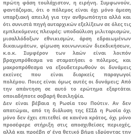
πρώτη φάση τουλάχιστον, η ειρήνη. Συμφωνούν,
φαντάζομαι, ότι ο πόλεμος είναι όχι μόνο άμεση
υπαρξιακή απειλή για την ανθρωπότητα αλλά και
ότι συνιστά πηγή αυταρχικών εξελίξεων σε όλες τις
εμπλεκόμενες πλευρές: υποδαύλιση μιλιταρισμών,
μισαλλόδοξων εθνικισμών, άρση εδραιωμένων
δικαιωμάτων, φίμωση κοινωνικών διεκδικήσεων,
κ.ο.κ. Συμφέρον των λαών είναι λοιπόν
βραχυπρόθεσμα να σταματήσει ο πόλεμος, και
μακροπρόθεσμα να εξουδετερωθούν οι δυνάμεις
εκείνες που είναι διαρκείς παραγωγοί
πολέμου.
Ποιες
είναι όμως αυτές οι δυνάμεις; Από
την απάντηση σε αυτό το ερώτημα εξαρτάται
οποιαδήποτε σοβαρή θεσιληψία.
Δεν είναι βέβαια η Ρωσία του Πούτιν. Αν δεν
απατώμαι, α
πό τη διάλυση της
ΕΣΣΔ
η Ρωσία όχι
μόνο δεν έχει επιτεθεί σε κανένα κράτος, όχι μόνο
προσέφερε στήριξη στις αποσχιθείσες περιοχές,
αλλά και προέβη σ’ ένα θετικό βήμα ιδρύοντας την