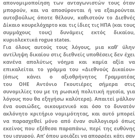
απονομιμοποίηση των ανταγωνιστών τους όταν
μπορούν, και να αποσύρονται ή να εξαιρούνται
αυτοβούλως όποτε θέλουν, καθιστούν το Διεθνές
Δίκαιο κουρελόχαρτο και τις ίδιες τις
ΗΠΑ
(και τους
συμμάχους τους) δυνάμεις εκτός δικαίου,
κυριολεκτικά
rogue
states
.
Για όλους αυτούς τους λόγους, μια καθ’ ύλην
αντίληψη δικαίου στις διεθνείς υποθέσεις δεν έχει
κανένα απολύτως νόημα και καμία αξία να
επικαλείται το γράμμα του «Διεθνούς Δικαίου»
(όπως κάνει ο αξιοθρήνητος Γραμματέας
του
ΟΗΕ
Αντόνιο Γκουτιέρες σήμερα στις
συνομιλίες του με τη ρωσική πολιτική ηγεσία, για
λόγους που θα εξηγήσω καλύτερα). Απαιτεί μάλλον
ένα ουσιώδες, οικουμενικό και όσο το δυνατόν
ακλόνητο κριτήριο νομιμότητας, και αυτό μπορεί
να παρασχεθεί μόνο από έναν συλλογισμό όπως
εκείνος που εξέθεσα παραπάνω, περί της ευθύνης
του ισχυρού. Απ’ όπου μοιάζει να απορρέει κάτι σαν