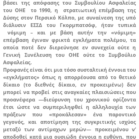
βάσει της απόφασης του Συμβουλίου Ασφαλείας
του
ΟΗΕ
το 1990, η στρατιωτική επέμβαση της
Δύσης στον Περσικό Κόλπο, με συναίνεση της υπό
διάλυσιν
ΕΣΣΔ
του Γκορμπατσόφ, ήταν τυπικά
νόμιμη – και με βάση αυτήν την «νόμιμη»
επέμβαση έγιναν φρικτά εγκλήματα πολέμου, τα
οποία ποτέ δεν διερεύνησε εν συνεχεία ούτε η
Γενική Συνέλευση του
ΟΗΕ
ούτε το Συμβούλιο
Ασφαλείας.
Προφανές είναι ότι μια τόσο συσταλτική έννοια του
«εγκλήματος» όπως η απορρέουσα από το θετικό
δίκαιο (το διεθνές δίκαιο, εν προκειμένω) δεν
μπορεί να προβεί στις αναγκαίες πλαισιώσεις που
προανέφερα —διεύρυνση του χρονικού ορίζοντα
έτσι ώστε να συμπεριληφθεί η αλληλουχία των
πράξεων που «προκάλεσαν» ένα παροντικό
γεγονός, και αποτίμηση της συγκριτικής ισχύος
μεταξύ των αντίμαχων μερών— προκειμένου ν’
αποδοθεί κατά μια ουσιώδη έννοια η
ευθύνη
, που