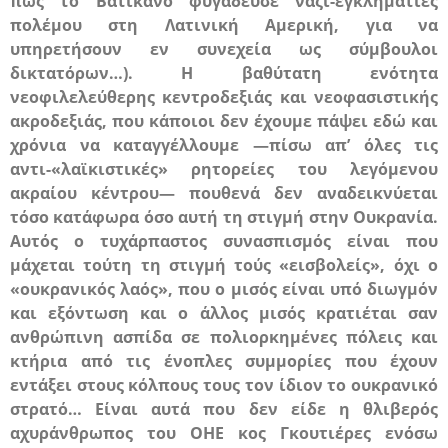
πώς το Βατικανό φυγάδευσε ναζί-εγκληματίες
πολέμου στη Λατινική Αμερική, για να
υπηρετήσουν εν συνεχεία ως σύμβουλοι
δικτατόρων…). Η βαθύτατη ενότητα
νεοφιλελεύθερης κεντροδεξιάς και νεοφασιστικής
ακροδεξιάς, που κάποιοι δεν έχουμε πάψει εδώ και
χρόνια να καταγγέλλουμε —πίσω απ’ όλες τις
αντι-«λαϊκιστικές» ρητορείες του λεγόμενου
ακραίου κέντρου— πουθενά δεν αναδεικνύεται
τόσο κατάφωρα όσο αυτή τη στιγμή στην Ουκρανία.
Αυτός ο τυχάρπαστος συνασπισμός είναι που
μάχεται τούτη τη στιγμή τούς «εισβολείς», όχι ο
«ουκρανικός λαός», που ο μισός είναι υπό διωγμόν
και εξόντωση και ο άλλος μισός κρατιέται σαν
ανθρώπινη ασπίδα σε πολιορκημένες πόλεις και
κτήρια από τις ένοπλες συμμορίες που έχουν
εντάξει στους κόλπους τους τον ίδιον το ουκρανικό
στρατό… Είναι αυτά που
δεν είδε
η θλιβερός
αχυράνθρωπος του
ΟΗΕ
κος Γκουτιέρες ενόσω