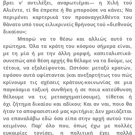
βρει ν’ αντιλέξει, αναρωτιέμαι— η Χιλή τού
Αλιέντε, τί θα έπρεπε ή θα μπορούσε να κάνει; Να
περιμένει καρτερικά τον προαναγγελθέντα του
θάνατο υπό τους ειλικρινείς θρήνους τού «διεθνούς
δικαίου»;
Μπορώ να το θέσω και αλλιώς αυτό το
ερώτημα. Όλα τα κράτη του κόσμου σήμερα είναι,
με τη μία ή με την άλλη μορφή, καπιταλιστικά·
συνεπώς
από θέση αρχής
θα θέλαμε να τα δούμε, ως
τέτοια, να εξαλείφονται. Ωστόσο:
μεταξύ κρατών
,
εφόσον αυτά υφίστανται (και ανεξαρτήτως του πώς
κρίνουμε τις σχέσεις κράτους-κοινωνίας σε μια
παγκόσμια ταξική συνθήκη ή σε ποια κατεύθυνση
θέλουμε να τις μετασχηματίσουμε), τίθεται ή
όχι
ζήτημα δικαίου και αδίκου; Και αν ναι, ποιο θα
ήταν το αποφασιστικό μας κριτήριο; Δεν χρειάζεται
να επαναλάβω εδώ όσα είπα στην αρχή αυτού του
κειμένου. Παρ’ όλο που, όπως έχω με πολλές
ευκαιρίες τονίσει, η πολιτική έχει πολλά