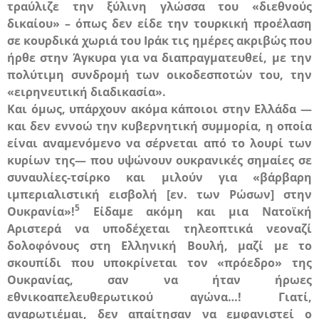
τραύλιζε την ξύλινη γλώσσα του «διεθνούς
δικαίου» – όπως
δεν είδε
την τουρκική προέλαση
σε κουρδικά χωριά του Ιράκ τις ημέρες ακριβώς που
ήρθε στην Άγκυρα για να διαπραγματευθεί, με την
πολύτιμη συνδρομή των οικοδεσποτών του, την
«ειρηνευτική διαδικασία».
Και όμως, υπάρχουν ακόμα κάποιοι στην Ελλάδα —
και δεν εννοώ την κυβερνητική συμμορία, η οποία
είναι αναμενόμενο να σέρνεται από το λουρί των
κυρίων της— που υψώνουν ουκρανικές σημαίες σε
συναυλίες-τσίρκο και μιλούν για «βάρβαρη
ιμπεριαλιστική εισβολή [εν. των Ρώσων] στην
5
Ουκρανία»!
Είδαμε ακόμη και μια Νατοϊκή
Αριστερά να υποδέχεται τηλεοπτικά νεοναζί
δολοφόνους στη Ελληνική Βουλή, μαζί με το
σκουπίδι που υποκρίνεται τον «πρόεδρο» της
Ουκρανίας, σαν να ήταν ήρωες
εθνικοαπελευθερωτικού αγώνα…! Γιατί,
αναρωτιέμαι, δεν απαίτησαν να εμφανιστεί ο