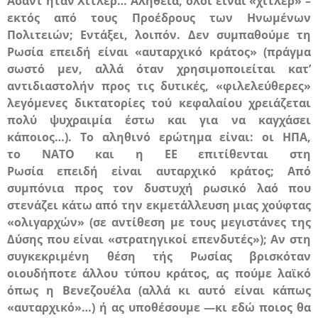
Άσαντ ήταν Χίτλερ… Αλήθεια, όλοι είναι «χίτλερ» –
εκτός από τους Προέδρους των Ηνωμένων
Πολιτειών; Εντάξει, λοιπόν. Δεν συμπαθούμε τη
Ρωσία επειδή είναι «αυταρχικό κράτος» (πράγμα
σωστό μεν, αλλά όταν χρησιμοποιείται κατ’
αντιδιαστολήν προς τις δυτικές, «φιλελεύθερες»
λεγόμενες δικτατορίες τού κεφαλαίου χρειάζεται
πολύ ψυχραιμία έστω και για να καγχάσει
κάποιος…). Το αληθινό ερώτημα είναι: οι
ΗΠΑ
,
το
ΝΑΤΟ
και η
ΕΕ
επιτίθενται στη
Ρωσία
επειδή
είναι αυταρχικό κράτος; Από
συμπόνια προς τον δυστυχή ρωσικό λαό που
στενάζει κάτω από την εκμετάλλευση μιας χούφτας
«ολιγαρχών» (σε αντίθεση με τους μεγιστάνες της
Δύσης που είναι «στρατηγικοί επενδυτές»); Αν στη
συγκεκριμένη θέση τής Ρωσίας βρισκόταν
οιουδήποτε άλλου τύπου κράτος, ας πούμε λαϊκό
όπως η Βενεζουέλα (αλλά κι αυτό είναι κάπως
«αυταρχικό»…) ή ας υποθέσουμε —κι εδώ ποιος θα