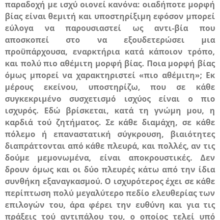
παραδοχή με ισχύ οιονεί κανόνα:
οιαδήποτε μορφή
βίας είναι θεμιτή και υποστηρίξιμη εφόσον μπορεί
εύλογα να παρουσιαστεί ως αντι-βία που
αποσκοπεί στο να εξουδετερώσει μια
προϋπάρχουσα, εναρκτήρια κατά κάποιον τρόπο,
και πολύ πιο αθέμιτη μορφή βίας
. Ποια μορφή βίας
όμως μπορεί να χαρακτηριστεί «πιο αθέμιτη»; Εκ
μέρους εκείνου, υποστηρίζω, που σε κάθε
συγκεκριμένο συσχετισμό ισχύος είναι ο
πιο
ισχυρός
. Εδώ βρίσκεται, κατά τη γνώμη μου, η
καρδιά τού ζητήματος. Σε κάθε διαμάχη, σε κάθε
πόλεμο ή επαναστατική σύγκρουση, βιαιότητες
διαπράττονται από κάθε πλευρά, και πολλές, αν τις
δούμε μεμονωμένα, είναι αποκρουστικές. Δεν
δρουν όμως και οι δύο πλευρές κάτω από την ίδια
συνθήκη εξαναγκασμού. Ο ισχυρότερος έχει σε κάθε
περίπτωση πολύ μεγαλύτερο πεδίο ελευθερίας των
επιλογών του, άρα φέρει την
ευθύνη
και για τις
πράξεις τού αντιπάλου του, ο οποίος τελεί υπό