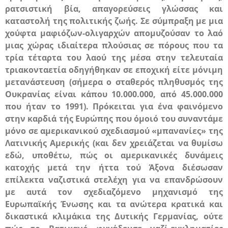
ρατσιστική βία, απαγορεύσεις γλώσσας και
καταστολή της πολιτικής ζωής. Σε σύμπραξη με μια
χούφτα μαφιόζων-ολιγαρχών απομυζούσαν το λαό
μιας χώρας ιδιαίτερα πλούσιας σε πόρους που τα
τρία τέταρτα του λαού της μέσα στην τελευταία
τριακονταετία οδηγήθηκαν σε εποχική είτε μόνιμη
μετανάστευση (σήμερα ο σταθερός πληθυσμός της
Ουκρανίας είναι κάπου
10.000.000, από 45.000.000
που ήταν το 1991). Πρόκειται για
ένα φαινόμενο
στην καρδιά τής Ευρώπης που όμοιό του συναντάμε
μόνο σε αμερικανικού σχεδιασμού «μπανανίες» της
Λατινικής Αμερικής (και δεν χρειάζεται να θυμίσω
εδώ, υποθέτω, πώς οι αμερικανικές δυνάμεις
κατοχής μετά την ήττα τού Άξονα διέσωσαν
επίλεκτα ναζιστικά στελέχη για να επανδρώσουν
με αυτά τον σχεδιαζόμενο μηχανισμό της
Ευρωπαϊκής Ένωσης και τα ανώτερα κρατικά και
δικαστικά κλιμάκια της Δυτικής Γερμανίας, ούτε