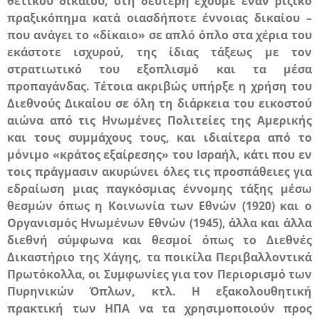
θετικού δικαίου, στη δεύτερη έχουμε έναν
ριζικό
πραξικόπημα κατά οιασδήποτε έννοιας δικαίου
–
που ανάγει το «δίκαιο» σε απλό όπλο στα χέρια του
εκάστοτε ισχυρού, της ίδιας τάξεως με τον
στρατιωτικό του εξοπλισμό και τα μέσα
προπαγάνδας. Τέτοια ακριβώς υπήρξε η χρήση του
Διεθνούς Δικαίου σε όλη τη διάρκεια του εικοστού
αιώνα από τις Ηνωμένες Πολιτείες της Αμερικής
και τους συμμάχους τους, και ιδιαίτερα από το
μόνιμο «κράτος εξαίρεσης» του Ισραήλ, κάτι που εν
τοις πράγμασιν ακυρώνει όλες τις προσπάθειες για
εδραίωση μιας παγκόσμιας έννομης τάξης μέσω
θεσμών όπως η Κοινωνία των Εθνών (1920) και ο
Οργανισμός Ηνωμένων Εθνών (1945), άλλα και άλλα
διεθνή σύμφωνα και θεσμοί όπως το Διεθνές
Δικαστήριο της Χάγης, τα ποικίλα Περιβαλλοντικά
Πρωτόκολλα, οι Συμφωνίες για τον Περιορισμό των
Πυρηνικών Όπλων, κτλ. Η εξακολουθητική
πρακτική των
ΗΠΑ
να τα χρησιμοποιούν προς