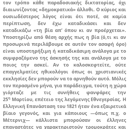
τον τρόπο κάθε παραδοσιακής δικτατορίας, όχι
διαιωνίζοντας «δημοκρατικά» άλλοθι. Ο κύριος και
ουσιωδέστερος λόγος είναι ότι ποτέ, σε καμία
περίπτωση, δεν έχω καταδικάσει και δεν
καταδικάζω «τη βία απ’ όπου κι αν προέρχεται».
Υποστηρίζω από θέση αρχής πως η βία (ό,τι κι αν
προσωρινά περιλάβουμε σε αυτόν τον ασαφή όρο)
είναι υποστηρήξιμη ή καταδικάσιμη
ανάλογα με το
συμφραζόμενο της άσκησής της και ανάλογα με το
ποιος την ασκεί
. Αν το καλοσκεφτείτε, ούτε
επαγγελματίες ηθικολόγοι όπως οι χριστιανικές
εκκλησίες δεν μπορούν να το αρνηθούν αυτό. Μόλις
τον περασμένο μήνα, για παράδειγμα, τούτη η χώρα
γιόρταζε με τις συνήθεις φανφάρες την
η
25
Μαρτίου, επέτειο της λεγόμενης Εθνεγερσίας. Η
Ελληνική Επανάσταση του 1821 ήταν ένα εξαιρετικά
βίαιο γεγονός, και για κάποιους —όπως π.χ. ο
Μέτερνιχ— κάλλιστα μπορούσαν οι έλληνες
επαναστάτες να χαρακτηριστούν τρομοκράτες και