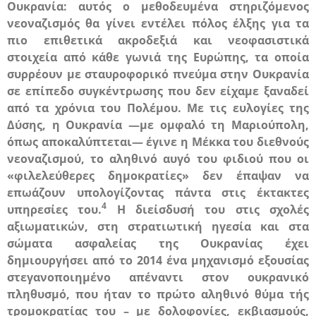
Ουκρανία: αυτός ο μεθοδευμένα στηριζόμενος
νεοναζισμός θα γίνει εντέλει πόλος έλξης για τα
πιο επιθετικά ακροδεξιά και νεοφασιστικά
στοιχεία από κάθε γωνιά της Ευρώπης, τα οποία
συρρέουν με σταυροφορικό πνεύμα στην Ουκρανία
σε επίπεδο συγκέντρωσης που δεν είχαμε ξαναδεί
από τα χρόνια του Πολέμου. Με τις ευλογίες της
Δύσης, η Ουκρανία —με ομφαλό τη Μαριούπολη,
όπως αποκαλύπτεται— έγινε η Μέκκα του διεθνούς
νεοναζισμού, το αληθινό αυγό του φιδιού που οι
«φιλελεύθερες δημοκρατίες» δεν έπαψαν να
επωάζουν υπολογίζοντας πάντα στις έκτακτες
4
υπηρεσίες του.
Η διείσδυσή του στις σχολές
αξιωματικών, στη στρατιωτική ηγεσία και στα
σώματα ασφαλείας της Ουκρανίας έχει
δημιουργήσει από το 2014 ένα μηχανισμό εξουσίας
στεγανοποιημένο απέναντι στον ουκρανικό
πληθυσμό, που ήταν το πρώτο αληθινό θύμα τής
τρομοκρατίας του – με δολοφονίες, εκβιασμούς,