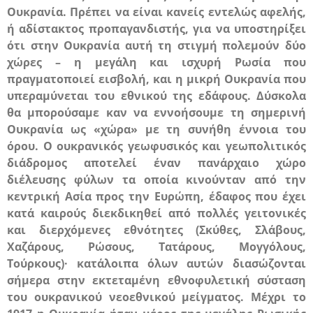
Ουκρανία. Πρέπει να είναι κανείς εντελώς αφελής,
ή αδίστακτος προπαγανδιστής, για να υποστηρίξει
ότι στην Ουκρανία αυτή τη στιγμή πολεμούν δύο
χώρες – η μεγάλη και ισχυρή Ρωσία που
πραγματοποιεί εισβολή, και η μικρή Ουκρανία που
υπεραμύνεται του εθνικού της εδάφους. Δύσκολα
θα μπορούσαμε καν να εννοήσουμε τη σημερινή
Ουκρανία ως «χώρα» με τη συνήθη έννοια του
όρου. Ο
ουκρανικός γεωφυσικός και γεωπολιτικός
διάδρομος αποτελεί έναν πανάρχαιο χώρο
διέλευσης φύλων τα οποία κινούνταν από την
κεντρική Ασία προς την Ευρώπη, έδαφος που έχει
κατά καιρούς διεκδικηθεί από πολλές γειτονικές
και διερχόμενες εθνότητες (Σκύθες, Σλάβους,
Χαζάρους, Ρώσους, Τατάρους, Μογγόλους,
Τούρκους)· κατάλοιπα όλων αυτών διασώζονται
σήμερα στην εκτεταμένη εθνοφυλετική σύσταση
του ουκρανικού νεοεθνικού μείγματος.
Μέχρι το