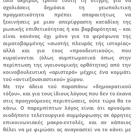
ίδιο ακριβώς τρόπο τούτη τη στιγμή, για να
σχολιάσεις δημόσια τη γεωπολιτική
πραγματικότητα πρέπει απαραιτήτως να
ξεκινήσεις με μιαν απερίφραστη καταδίκη της
ρωσικής επιθετικότητας ή και βαρβαρότητας – και
είναι κανόνας όχι μόνο για τα φερέφωνα της
αιματοβαμμένης «σωστής πλευράς τής ιστορίας»
αλλά και για τους «προοδευτικούς», που
κυμαίνονται (όλως συμπτωματικά όπως στην
περίπτωση της υγειονομικής ορθότητας) από την
κοινοβουλευτική «αριστερά» μέχρις ένα κομμάτι
τού «αντιεξουσιαστικού» χώρου.
Με την άδεια τού παραπάνω «δημοκρατικού
τόξου», και για τους ίδιους λόγους που δεν το έκανα
στις προηγούμενες περιπτώσεις, ούτε τώρα θα το
κάνω. Ο παρεμπίπτων λόγος είναι ότι αρνούμαι
οιοδήποτε τελετουργικό συμμόρφωσης σε άρρητες
επικοινωνιακές μακρο-εντολές, και αν κάποιος
θέλει να με φιμώσει ας αναγκαστεί να το κάνει με