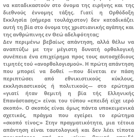
να καταδικαστούν στο όνομα της ειρήνης και της
διεθνούς έννομης τάξης. Γιατί η Ορθόδοξη
Εκκλησία (σήμερα τουλάχιστον) δεν καταδικάζει
αυτή τη βία στο όνομα της χριστιανικής αγάπης και
της ανθρώπινης εν Θεώ αδελφότητας;
Δεν περιμένω βεβαίως απάντηση, αλλά θέλω να
αναπτύξω με την μέγιστη δυνατή ορθολογική
συνέπεια ένα επιχείρημα προς τους αυτοσχέδιους
τιμητές τού «ανορθολογισμού». Η πρώτη απάντηση
που μπορεί να δοθεί —που δίνεται εν πάση
περιπτώσει από εθνικιστικούς κύκλους,
εκκλησιαστικούς ή πολιτικούς— στο ερώτημα
«γιατί ήταν θεμιτή η βία τής Ελληνικής
Επανάστασης;» είναι του τύπου «επειδή είχε ιερό
σκοπό». Ο σκοπός είναι όμως πάντα υποκειμενικά
σχετικός, πράγμα που εγείρει το ερώτημα
«σκοπό
τίνος
;» Στην πραγματικότητα, μια τέτοια
απάντηση είναι ταυτολογική και δεν λέει τίποτα