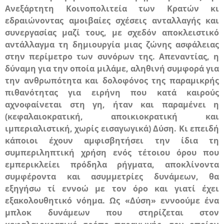
Ανεξάρτητη Κοινοπολιτεία των Κρατών κι
εδραιώνοντας αμοιβαίες σχέσεις ανταλλαγής και
συνεργασίας μαζί τους, με σχεδόν αποκλειστικό
αντάλλαγμα τη δημιουργία μιας ζώνης ασφάλειας
στην περίμετρο των συνόρων της. Απεναντίας, η
δύναμη για την οποία μιλάμε,
αληθινή συμφορά για
την ανθρωπότητα και δολοφόνος της παραμικρής
πιθανότητας για ειρήνη που κατά καιρούς
αχνοφαίνεται στη γη, ήταν και παραμένει η
(κεφαλαιοκρατική, αποικιοκρατική και
ιμπεριαλιστική, χωρίς εισαγωγικά) Δύση. Κι επειδή
κάποιοι έχουν αμφισβητήσει την ίδια τη
συμπεριληπτική χρήση ενός τέτοιου όρου που
εμπερικλείει πρόδηλα ρήγματα, αποκλίνοντα
συμφέροντα και ασυμμετρίες δυνάμεων, θα
εξηγήσω τί εννοώ με τον όρο και γιατί έχει
εξακολουθητικό νόημα. Ως «Δύση» εννοούμε ένα
μπλοκ δυνάμεων που στηρίζεται στον