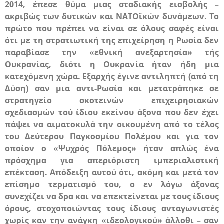
2014, έπεσε θύμα μιας σταδιακής εισβολής –
ακριβώς των δυτικών και
ΝΑΤΟ
ϊκών δυνάμεων. Το
πρώτο που πρέπει να είναι σε όλους σαφές είναι
ότι
με τη στρατιωτική της επιχείρηση η Ρωσία δεν
παραβίασε την «εθνική ανεξαρτησία» τής
Ουκρανίας, διότι η Ουκρανία ήταν ήδη μια
κατεχόμενη χώρα
. Εξαρχής έγινε αντιληπτή (από τη
Δύση) σαν μια αντι-Ρωσία και μετατράπηκε σε
στρατηγείο σκοτεινών επιχειρησιακών
σχεδιασμών τού ίδιου εκείνου άξονα που δεν έχει
πάψει να αιματοκυλά την οικουμένη από το τέλος
του Δεύτερου Παγκοσμίου Πολέμου και για τον
οποίον ο «Ψυχρός Πόλεμος» ήταν απλώς ένα
πρόσχημα για απεριόριστη ιμπεριαλιστική
επέκταση. Απόδειξη αυτού ότι, ακόμη και μετά τον
επίσημο τερματισμό του, ο εν λόγω άξονας
συνεχίζει να δρα και να επεκτείνεται με τους ίδιους
όρους, στοχοποιώντας τους ίδιους ανταγωνιστές
χωρίς καν την ανάγκη «ιδεολογικού» άλλοθι – σαν