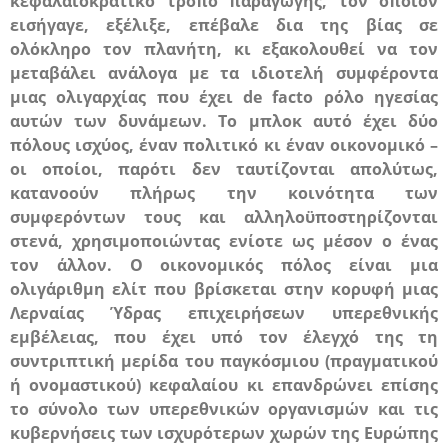
κεφαλαιοκρατικό τρόπο παραγωγής, τον οποίον
εισήγαγε, εξέλιξε, επέβαλε δια της βίας σε
ολόκληρο τον πλανήτη, κι εξακολουθεί να τον
μεταβάλει ανάλογα με τα ιδιοτελή συμφέροντα
μιας ολιγαρχίας που έχει
de
facto
ρόλο ηγεσίας
αυτών των δυνάμεων. Το μπλοκ αυτό έχει δύο
πόλους ισχύος, έναν πολιτικό κι έναν οικονομικό –
οι οποίοι, παρότι δεν ταυτίζονται απολύτως,
κατανοούν πλήρως την κοινότητα των
συμφερόντων τους και αλληλοϋποστηρίζονται
στενά, χρησιμοποιώντας ενίοτε ως μέσον ο ένας
τον άλλον. Ο οικονομικός πόλος είναι μια
ολιγάριθμη ελίτ που βρίσκεται στην κορυφή μιας
Λερναίας Ύδρας επιχειρήσεων υπερεθνικής
εμβέλειας, που έχει υπό τον έλεγχό της τη
συντριπτική μερίδα του παγκόσμιου (πραγματικού
ή ονομαστικού) κεφαλαίου κι επανδρώνει επίσης
το σύνολο των υπερεθνικών οργανισμών και τις
κυβερνήσεις των ισχυρότερων χωρών της Ευρώπης