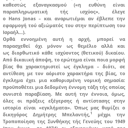
καθεστώς εξαναγκασμού («η ευθύνη είναι
παραπληρωματική τής ισχύος», έλεγε
ο
Hans
Jonas
– και αναρωτιέμαι αν έβλεπε την
εφαρμογή τού αξιώματός του στην περίπτωση του
Ισραήλ…).
Ορθά εννοημένη αυτή η αρχή, μπορεί να
παρασχεθεί όχι μόνον ως θεμέλιο αλλά και
ως
διορθωτικό
κάθε ισχύοντος (θετικού) δικαίου.
Από δικαιική άποψη, το ερώτημα είναι ποια μορφή
βίας θα χαρακτηριστεί ως
έγκλημα
– διότι, σε
αντίθεση με τον αόριστο χαρακτήρα της βίας, το
έγκλημα έχει μια καθορισμένη νομική σημασία:
προϋποθέτει μια δεδομένη έννομη τάξη τής οποίας
συνιστά παραβίαση. Με αυτή την έννοια, όμως,
όλες οι πράξεις εξέγερσης ή αντίστασης στην
ιστορία είναι «εγκλήματα». Όπως μας θυμίζει ο
1
δικηγόρος Δημήτρης Μπελαντής,
μέχρι την
Τροποποίηση της Συνθήκης τής Γενεύης του 1949