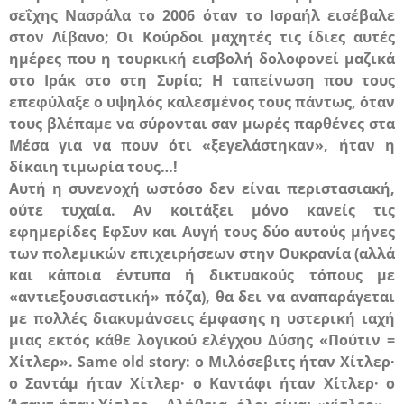
σεΐχης Νασράλα το 2006 όταν το Ισραήλ εισέβαλε
στον Λίβανο; Οι Κούρδοι μαχητές τις ίδιες αυτές
ημέρες που η τουρκική εισβολή δολοφονεί μαζικά
στο Ιράκ στο στη Συρία; Η ταπείνωση που τους
επεφύλαξε ο υψηλός καλεσμένος τους πάντως, όταν
τους βλέπαμε να σύρονται σαν μωρές παρθένες στα
Μέσα για να πουν ότι «ξεγελάστηκαν», ήταν η
δίκαιη τιμωρία τους…!
Αυτή η συνενοχή ωστόσο δεν είναι περιστασιακή,
ούτε τυχαία. Αν κοιτάξει μόνο κανείς τις
εφημερίδες
ΕφΣυν
και
Αυγή
τους δύο αυτούς μήνες
των πολεμικών επιχειρήσεων στην Ουκρανία (αλλά
και κάποια έντυπα ή δικτυακούς τόπους με
«αντιεξουσιαστική» πόζα), θα δει να αναπαράγεται
με πολλές διακυμάνσεις έμφασης η υστερική ιαχή
μιας εκτός κάθε λογικού ελέγχου Δύσης «Πούτιν =
Χίτλερ».
Same
old
story
: ο Μιλόσεβιτς ήταν Χίτλερ·
ο Σαντάμ ήταν Χίτλερ· ο Καντάφι ήταν Χίτλερ· ο