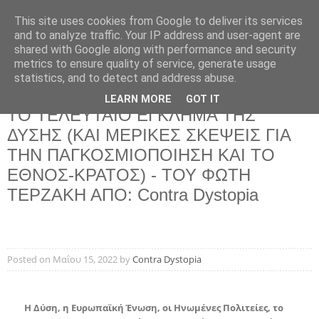
This site uses cookies from Google to deliver its services
and to analyze traffic. Your IP address and user-agent are
shared with Google along with performance and security
metrics to ensure quality of service, generate usage
statistics, and to detect and address abuse.
LEARN MORE
GOT IT
Δευτέρα 16 Μαΐου 2022
ΤΟ ΤΕΛΕΥΤΑΙΟ ΕΓΚΛΗΜΑ ΤΗΣ
ΔΥΣΗΣ (ΚΑΙ ΜΕΡΙΚΕΣ ΣΚΕΨΕΙΣ ΓΙΑ
ΤΗΝ ΠΑΓΚΟΣΜΙΟΠΟΙΗΣΗ ΚΑΙ ΤΟ
ΕΘΝΟΣ-ΚΡΑΤΟΣ) - ΤΟΥ ΦΩΤΗ
ΤΕΡΖΑΚΗ ΑΠΟ: Contra Dystopia
Posted on Μαΐου 15, 2022
by
Contra Dystopia
Η Δύση, η Ευρωπαϊκή Ένωση, οι Ηνωμένες Πολιτείες, το