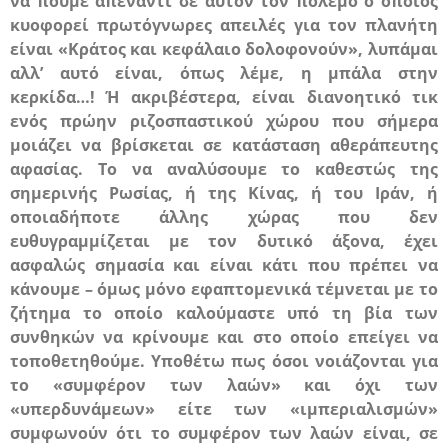
να πούμε απέναντι σε αυτόν τον πόλεμο ο οποίος
κυοφορεί πρωτόγνωρες απειλές για τον πλανήτη
είναι «Κράτος και κεφάλαιο δολοφονούν», λυπάμαι
αλλ’ αυτό είναι, όπως λέμε, η μπάλα στην
κερκίδα…! Ή ακριβέστερα, είναι διανοητικό τικ
ενός πρώην ριζοσπαστικού χώρου που σήμερα
μοιάζει να βρίσκεται σε κατάσταση αθεράπευτης
αφασίας. Το να αναλύσουμε το καθεστώς της
σημερινής Ρωσίας, ή της Κίνας, ή του Ιράν, ή
οποιαδήποτε άλλης χώρας που δεν
ευθυγραμμίζεται με τον δυτικό άξονα, έχει
ασφαλώς σημασία και είναι κάτι που πρέπει να
κάνουμε – όμως μόνο εφαπτομενικά τέμνεται με το
ζήτημα το οποίο καλούμαστε υπό τη βία των
συνθηκών να κρίνουμε και στο οποίο επείγει να
τοποθετηθούμε. Υποθέτω πως όσοι νοιάζονται για
το «συμφέρον των λαών» και όχι των
«υπερδυνάμεων» είτε των «ιμπεριαλισμών»
συμφωνούν ότι το συμφέρον των λαών είναι, σε