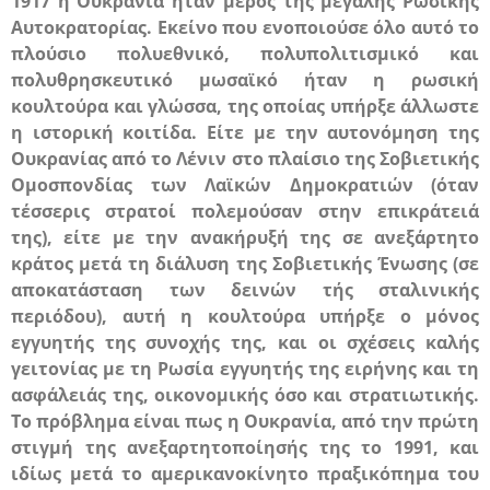
1917 η Ουκρανία ήταν μέρος της μεγάλης Ρωσικής
Αυτοκρατορίας. Εκείνο που ενοποιούσε όλο αυτό το
πλούσιο πολυεθνικό, πολυπολιτισμικό και
πολυθρησκευτικό μωσαϊκό ήταν η ρωσική
κουλτούρα και γλώσσα, της οποίας υπήρξε άλλωστε
η ιστορική κοιτίδα. Είτε με την αυτονόμηση της
Ουκρανίας από το Λένιν στο πλαίσιο της Σοβιετικής
Ομοσπονδίας των Λαϊκών Δημοκρατιών (όταν
τέσσερις στρατοί πολεμούσαν στην επικράτειά
της), είτε με την ανακήρυξή της σε ανεξάρτητο
κράτος μετά τη διάλυση της Σοβιετικής Ένωσης (σε
αποκατάσταση των δεινών τής σταλινικής
περιόδου), αυτή η κουλτούρα υπήρξε ο μόνος
εγγυητής της συνοχής της, και οι σχέσεις καλής
γειτονίας με τη Ρωσία εγγυητής της ειρήνης και τη
ασφάλειάς της, οικονομικής όσο και στρατιωτικής.
Το πρόβλημα είναι πως η Ουκρανία, από την πρώτη
στιγμή της ανεξαρτητοποίησής της το 1991, και
ιδίως μετά το αμερικανοκίνητο πραξικόπημα του