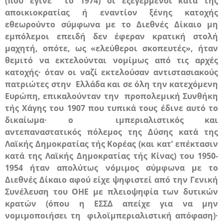
(που έγινε το 1974) οι εξεγερμένοι κατά της
αποικιοκρατίας ή εναντίον ξένης κατοχής
εθεωρούντο σύμφωνα με το Διεθνές Δίκαιο μη
εμπόλεμοι επειδή δεν έφεραν κρατική στολή
μαχητή, οπότε, ως «ελεύθεροι σκοπευτές», ήταν
θεμιτό να εκτελούνται νομίμως από τις αρχές
κατοχής· όταν οι ναζί εκτελούσαν αντιστασιακούς
πατριώτες στην Ελλάδα και σε όλη την κατεχόμενη
Ευρώπη, επικαλούνταν την προπολεμική Συνθήκη
τής Χάγης του 1907 που τυπικά τους έδινε αυτό το
δικαίωμα· ο ιμπεριαλιστικός και
αντεπαναστατικός πόλεμος της Δύσης κατά της
Λαϊκής Δημοκρατίας τής Κορέας (και κατ’ επέκτασιν
κατά της Λαϊκής Δημοκρατίας τής Κίνας) του 1950-
1954 ήταν απολύτως νόμιμος σύμφωνα με το
Διεθνές Δίκαιο αφού είχε ψηφιστεί από την Γενική
Συνέλευση του
ΟΗΕ
με πλειοψηφία των δυτικών
κρατών (όπου η
ΕΣΣΔ
απείχε για να μην
νομιμοποιήσει τη φιλοϊμπεριαλιστική απόφαση)·