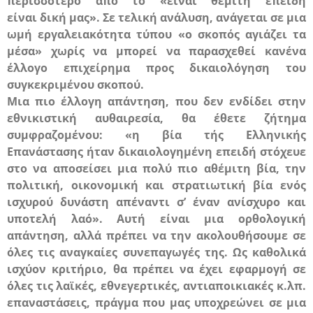
περισσότερο από το «είναι θεμιτή επειδή
είναι
δική μας
». Σε τελική ανάλυση, ανάγεται σε μια
ωμή εργαλειακότητα τύπου «ο σκοπός αγιάζει τα
μέσα» χωρίς να μπορεί να παρασχεθεί κανένα
έλλογο επιχείρημα προς δικαιολόγηση του
συγκεκριμένου σκοπού.
Μια πιο έλλογη απάντηση, που δεν ενδίδει στην
εθνικιστική αυθαιρεσία, θα έθετε ζήτημα
συμφραζομένου: «η βία τής Ελληνικής
Επανάστασης ήταν δικαιολογημένη επειδή στόχευε
στο να αποσείσει μια πολύ πιο αθέμιτη βία, την
πολιτική, οικονομική και στρατιωτική βία ενός
ισχυρού δυνάστη απέναντι σ’ έναν ανίσχυρο και
υποτελή λαό». Αυτή
είναι
μια ορθολογική
απάντηση, αλλά πρέπει να την ακολουθήσουμε σε
όλες τις αναγκαίες συνεπαγωγές της. Ως καθολικά
ισχύον κριτήριο, θα πρέπει να έχει εφαρμογή σε
όλες τις λαϊκές, εθνεγερτικές, αντιαποικιακές κ.λπ.
επαναστάσεις, πράγμα που μας υποχρεώνει σε μια