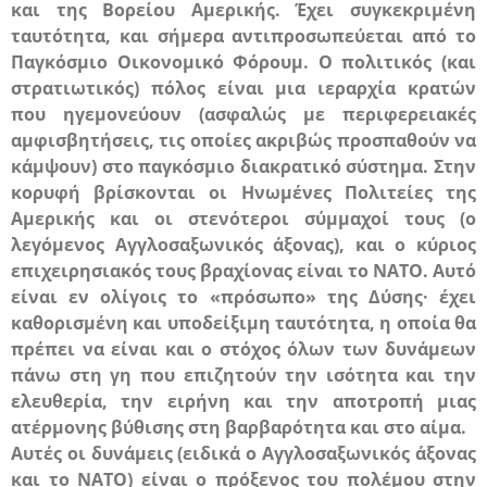
και της Βορείου Αμερικής. Έχει συγκεκριμένη
ταυτότητα, και σήμερα αντιπροσωπεύεται από το
Παγκόσμιο Οικονομικό Φόρουμ. Ο πολιτικός (και
στρατιωτικός) πόλος είναι μια ιεραρχία κρατών
που ηγεμονεύουν (ασφαλώς με περιφερειακές
αμφισβητήσεις, τις οποίες ακριβώς προσπαθούν να
κάμψουν) στο παγκόσμιο διακρατικό σύστημα. Στην
κορυφή βρίσκονται οι Ηνωμένες Πολιτείες της
Αμερικής και οι στενότεροι σύμμαχοί τους (ο
λεγόμενος Αγγλοσαξωνικός άξονας), και ο κύριος
επιχειρησιακός τους βραχίονας είναι το
ΝΑΤΟ
. Αυτό
είναι εν ολίγοις το «πρόσωπο» της Δύσης· έχει
καθορισμένη και υποδείξιμη ταυτότητα, η οποία θα
πρέπει να είναι και ο στόχος όλων των δυνάμεων
πάνω στη γη που επιζητούν την ισότητα και την
ελευθερία, την ειρήνη και την αποτροπή μιας
ατέρμονης βύθισης στη βαρβαρότητα και στο αίμα.
Αυτές οι δυνάμεις (ειδικά ο Αγγλοσαξωνικός άξονας
και το
ΝΑΤΟ
) είναι ο πρόξενος του πολέμου στην