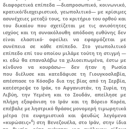
διαφορετικά επίπεδα —διαπροσωπικό, κοινωνικό,
κρατικό/διαχειριστικό, γεωπολιτικό— με κρίσιμες
ασυνέχειες μεταξύ τους, το κριτήριο του ορθού και
του δικαίου που σχετίζεται με τις
ανισότητες
ισχύος και τη συνακόλουθη απόδοση ευθύνης
δεν
είναι ελαστικό· οφείλει να εφαρμόζεται με
συνέπεια σε κάθε επίπεδο. Στο γεωπολιτικό
επίπεδο επί του οποίου μιλάμε τούτη τη στιγμή —
κι εδώ θα επαναλάβω τα χιλιοειπωμένα, έστω με
κίνδυνο να κουράσω— δεν ήταν η Ρωσία
που
διέλυσε και κατεδάφισε τη Γιουγκοσλαβία,
απέσπασε το Κόσοβο δια της βίας από τη Σερβία,
κατέστρεψε το Ιράκ, το Αφγανιστάν, τη Συρία, τη
Λιβύη, την Υεμένη και το Σουδάν, απείλησε με
πλήρη εξαφάνιση το Ιράν και τη Βόρειο Κορέα,
επέβαλε με ληστρικό θράσος μονομερή τιμωρητικά
μέτρα (τα ευφημιστικά και ψευδώς λεγόμενα
6
«κυρώσεις»
) στη Βενεζουέλα, στο Ιράν, στην ίδια