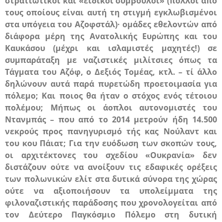
στρατιωτικοί και «ειδικοί σύμβουλοι» (πολλοί από
τους οποίους είναι αυτή τη στιγμή εγκλωβισμένοι
στα υπόγεια του Αζοφστάλ)· ομάδες εθελοντών από
διάφορα μέρη της Ανατολικής Ευρώπης και του
Καυκάσου (μέχρι και ισλαμιστές μαχητές!) σε
συμπαράταξη με ναζιστικές μιλίτσιες όπως τα
Τάγματα του Αζόφ, ο Δεξιός Τομέας, κτλ. – τί άλλο
δηλώνουν αυτά παρά πυρετώδη προετοιμασία για
πόλεμο; Και ποιος θα ήταν ο στόχος ενός τέτοιου
πολέμου; Μήπως οι άοπλοι αυτονομιστές του
Ντανμπάς – που από το 2014 μετρούν ήδη 14.500
νεκρούς προς πανηγυρισμό τής κας Νούλαντ και
του κου Πάιατ; Για την ευόδωση των σκοπών τους,
οι αρχιτέκτονες του σχεδίου «Ουκρανία» δεν
διστάζουν ούτε να ανοίξουν τις εδαφικές ορέξεις
των πολωνικών ελίτ στα δυτικά σύνορα της χώρας
ούτε να αξιοποιήσουν τα υπολείμματα της
φιλοναζιστικής παράδοσης που χρονολογείται από
τον Δεύτερο Παγκόσμιο Πόλεμο στη δυτική