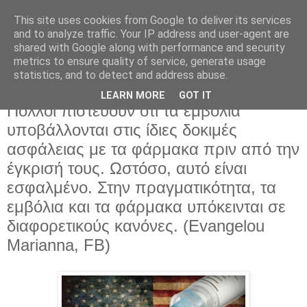
This site uses cookies from Google to deliver its services
and to analyze traffic. Your IP address and user-agent are
shared with Google along with performance and security
metrics to ensure quality of service, generate usage
statistics, and to detect and address abuse.
LEARN MORE
GOT IT
Σάββατο 16 Απριλίου 2022
Πολλοί πιστεύουν ότι τα εμβόλια
υποβάλλονται στις ίδιες δοκιμές
ασφάλειας με τα φάρμακα πριν από την
έγκρισή τους. Ωστόσο, αυτό είναι
εσφαλμένο. Στην πραγματικότητα, τα
εμβόλια και τα φάρμακα υπόκεινται σε
διαφορετικούς κανόνες. (Evangelou
Marianna, FB)