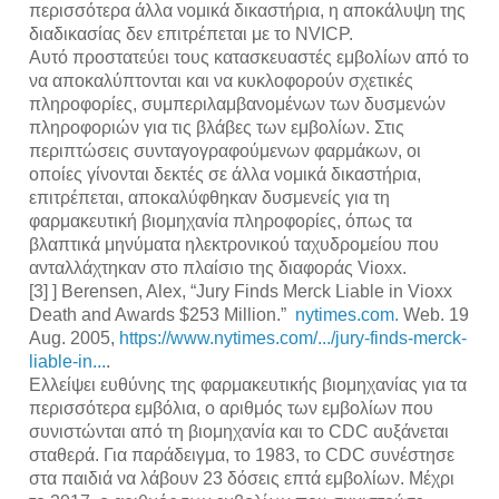
περισσότερα άλλα νομικά δικαστήρια, η αποκάλυψη της 
διαδικασίας δεν επιτρέπεται με το NVICP.
Αυτό προστατεύει τους κατασκευαστές εμβολίων από το 
να αποκαλύπτονται και να κυκλοφορούν σχετικές 
πληροφορίες, συμπεριλαμβανομένων των δυσμενών 
πληροφοριών για τις βλάβες των εμβολίων. Στις 
περιπτώσεις συνταγογραφούμενων φαρμάκων, οι 
οποίες γίνονται δεκτές σε άλλα νομικά δικαστήρια, 
επιτρέπεται, αποκαλύφθηκαν δυσμενείς για τη 
φαρμακευτική βιομηχανία πληροφορίες, όπως τα 
βλαπτικά μηνύματα ηλεκτρονικού ταχυδρομείου που 
ανταλλάχτηκαν στο πλαίσιο της διαφοράς Vioxx.
[3] ] Berensen, Alex, “Jury Finds Merck Liable in Vioxx 
Death and Awards $253 Million.”  
nytimes.com.
 Web. 19 
Aug. 2005, 
https://www.nytimes.com/.../jury-finds-merck-
liable-in...
. 
Ελλείψει ευθύνης της φαρμακευτικής βιομηχανίας για τα 
περισσότερα εμβόλια, ο αριθμός των εμβολίων που 
συνιστώνται από τη βιομηχανία και το CDC αυξάνεται 
σταθερά. Για παράδειγμα, το 1983, το CDC συνέστησε 
στα παιδιά να λάβουν 23 δόσεις επτά εμβολίων. Μέχρι 