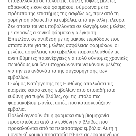
υποβάλλονται σε πολυετείς, διπλές τυφλές μελέτες 
αδρανούς εικονικού φαρμάκου, σύμφωνα με το 
πρότυπο της επιστήμης της ασφάλειας, πριν από τη 
χορήγηση άδειας.Για τα εμβόλια, από την άλλη πλευρά, 
δεν απαιτείται να υποβάλλονται σε ελεγχόμενες μελέτες 
με αδρανές εικονικό φάρμακο για έγκριση.
Επιπλέον, σε αντίθεση με τις μακρές περιόδους που 
απαιτούνται για τις μελέτες ασφάλειας φαρμάκων, οι 
μελέτες ασφάλειας του εμβολίου παρακολουθούν τις 
ανεπιθύμητες παρενέργειες για πολύ σύντομες χρονικές 
περιόδους και δεν υποχρεὠνονται να κάνουν μελέτες 
για την επικινδυνότητα της συγχορήγησης των 
εμβολίων.
Ο νόμος Κατάργησης της Ευθύνης απαλλάσει τις 
εταιρείες κατασκευής  εμβολίων απο οποιαδήποτε 
ευθύνη για τυχόν βλάβες, οχι τις υπόλοιπες 
φαρμακοβιομηχανίες, αυτές που κατασκευάζουν 
εμβόλια.
Πολλοί αγνοούν ότι η φαρμακευτική βιομηχανία 
προστατεύεται από την ευθύνη για βλάβες που 
προκαλούνται από τα περισσότερα εμβόλια. Αυτή η 
μοναδική νομική προστασία τέθηκε σε εφαρμογή ως 