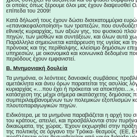
οι οποίες όπως ξέρουμε όλοι μας έχουν διαψευσθεί 
επίπεδα του 2009!
Κατά δήλωσή τους έχουν δώσει δισεκατομμύρια ευρώ
«επανακεφαλοποίηση» των τραπεζών, που συνδυάζετα
εθνικής κυριαρχίας, των αξιών γης, του φυσικού πλού
πηγών, των μισθών και συντάξεων, και όλων αυτά χω
Παράλληλα σημειώνεται κατάρρευση της υγείας και της
πρόνοιας και της περίθαλψης, κλείσιμο δημόσιων επι
υπηρεσιών, με οικονομικά και κοινωνικά δεδομένα πο
περιόδους έχουν εμφανιστεί.
Β. Μνημονιακή δουλεία
Τα μνημόνια, οι λεόντειες δανειακές συμβάσεις προβ
αμετάκλητα και άνευ όρων παραιτείται της ασυλίας λ
κυριαρχίας «…που έχει ή πρόκειται να αποκτήσει…», 
κατάσχεση της μέχρι σήμερα ακατάσχετης δημόσιας π
συμπεριλαμβανομένων των πολεμικών εξοπλισμών κα
πλουτοπαραγωγικών πηγών.
Ειδικότερα, με τα μνημόνια παραβιάζεται η αρχή του 
του κράτους, απειλεί, και προσβάλλονται στον πυρήνα
δικαιώματα, της χώρας. Έχουν εκχωρηθεί στην πράξη
της πολιτικής σε όργανο την Τρόικα- θεσμούς (ΕΕ, Ε
προβλέπεται ούτε θεσμοθετείται από καμία διάταξη νόμ