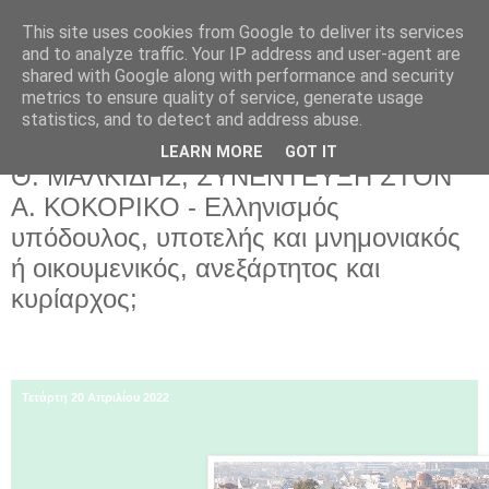
This site uses cookies from Google to deliver its services
and to analyze traffic. Your IP address and user-agent are
shared with Google along with performance and security
metrics to ensure quality of service, generate usage
statistics, and to detect and address abuse.
LEARN MORE
GOT IT
Τετάρτη 20 Απριλίου 2022
Θ. ΜΑΛΚΙΔΗΣ, ΣΥΝΕΝΤΕΥΞΗ ΣΤΟΝ
Α. ΚΟΚΟΡΙΚΟ - Ελληνισμός
υπόδουλος, υποτελής και μνημονιακός
ή οικουμενικός, ανεξάρτητος και
κυρίαρχος;
Τετάρτη 20 Απριλίου 2022