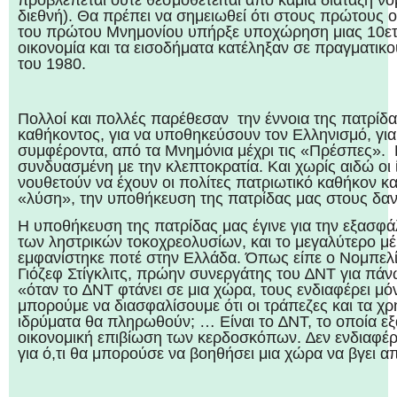
διεθνή). Θα πρέπει να σημειωθεί ότι στους πρώτους
του πρώτου Μνημονίου υπήρξε υποχώρηση μιας 10ετί
οικονομία και τα εισοδήματα κατέληξαν σε πραγματικο
του 1980.
Πολλοί και πολλές παρέθεσαν την έννοια της πατρίδα
καθήκοντος, για να υποθηκεύσουν τον Ελληνισμό, γ
συμφέροντα, από τα Μνημόνια μέχρι τις «Πρέσπες». 
συνδυασμένη με την κλεπτοκρατία. Και χωρίς αιδώ οι 
νουθετούν να έχουν οι πολίτες πατριωτικό καθήκον κα
«λύση», την υποθήκευση της πατρίδας μας στους δαν
Η υποθήκευση της πατρίδας μας έγινε για την εξασφά
των ληστρικών τοκοχρεολυσίων, και το μεγαλύτερο μ
εμφανίστηκε ποτέ στην Ελλάδα. Όπως είπε ο Νομπελ
Γιόζεφ Στίγκλιτς, πρώην συνεργάτης του ∆ΝΤ για πάνω
«όταν το ∆ΝΤ φτάνει σε μια χώρα, τους ενδιαφέρει μ
μπορούμε να διασφαλίσουμε ότι οι τράπεζες και τα χ
ιδρύματα θα πληρωθούν; … Είναι το ∆ΝΤ, το οποία εξ
οικονομική επιβίωση των κερδοσκόπων. ∆εν ενδιαφέρε
για ό,τι θα μπορούσε να βοηθήσει μια χώρα να βγει α