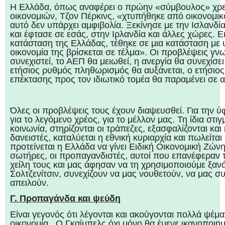
Η Ελλάδα, όπως αναφέρει ο πρώην «σύμβουλος» χ
οικονομιών, Τζον Πέρκινς, «χτυπήθηκε από οικονομικ
αυτό δεν υπάρχει αμφιβολία. Ξεκίνησε με την Ισλανδί
και έφτασε σε εσάς, στην Ιρλανδία και άλλες χώρες. 
κατάσταση της Ελλάδας, τέθηκε σε μια κατάσταση με 
οικονομία της βρίσκεται σε τέλμα». Οι προβλέψεις γν
συνεχιστεί, το ΑΕΠ θα μειωθεί, η ανεργία θα συνεχίσει
ετήσιος ρυθμός πληθωρισμός θα αυξάνεται, ο ετήσιο
επέκτασης προς τον ιδιωτικό τομέα θα παραμένει σε α
Όλες οι προβλέψεις τους έχουν διαψευσθεί. Για την ύφ
για το λεγόμενο χρέος, για το μέλλον μας. Τη ίδια στι
κοινωνία, στηρίζονται οι τράπεζες, εξασφαλίζονται κα
δανειστές, καταλύεται η εθνική κυριαρχία και πωλείται
προτείνεται η Ελλάδα να γίνει Ειδική Οικονομική Ζώνη
σωτήρες, οι προπαγανδιστές, αυτοί που επανέφεραν τ
χείλη τους και μας άφησαν να τη χρησιμοποιούμε ξαν
Σολτζενίτσιν, συνεχίζουν να μας νουθετούν, να μας 
απειλούν.
Γ. Προπαγάνδα και ψεύδη
Είναι γεγονός ότι λέγονται και ακούγονται πολλά ψέματ
οικονομία. Ο Γκαίμπελς όχι μόνο θα έμενε ικανοποιη