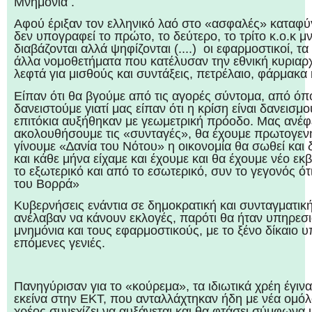
Μνημόνια .
Αφού έριξαν τον ελληνικό λαό στο «ασφαλές» καταφύγ
δεν υπογραφεί το πρώτο, το δεύτερο, το τρίτο κ.ο.κ μ
διαβάζονται αλλά ψηφίζονται (....) οι εφαρμοστικοί, 
άλλα νομοθετήματα που κατέλυσαν την εθνική κυριαρ
λεφτά για μισθούς και συντάξεις, πετρέλαιο, φάρμακα 
Είπαν ότι θα βγούμε από τις αγορές σύντομα, από ό
δανειστούμε γιατί μας είπαν ότι η κρίση είναι δανεισμο
επιτόκια αυξήθηκαν με γεωμετρική πρόοδο. Μας ανέφ
ακολουθήσουμε τις «συνταγές», θα έχουμε πρωτογεν
γίνουμε «∆ανία του Νότου» η οικονομία θα σωθεί και 
και κάθε μήνα είχαμε και έχουμε και θα έχουμε νέο εκ
το εξωτερικό και από το εσωτερικό, συν το γεγονός ό
του Βορρά»
Κυβερνήσεις ενάντια σε δημοκρατική και συνταγματικ
ανέλαβαν να κάνουν εκλογές, παρότι θα ήταν υπηρεσι
μνημόνια και τους εφαρμοστικούς, με το ξένο δίκαιο 
επόμενες γενιές.
Πανηγύρισαν για το «κούρεμα», τα ιδιωτικά χρέη έγινα
εκείνα στην ΕΚΤ, που ανταλλάχτηκαν ήδη με νέα ομόλο
χρέος συνεχίζει να αυξάνεται και θα φτάσει σύμφωνα 