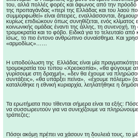
του, αλλά πολλές φορές και άφωνος από την πρόοδό
της προπαγάνδας «περί της Ελλάδας και του λαού πο
συμμορφωθεί» είναι άπειρες, εναλλάσσονται, δημιουργ
κυρίως επιδιώκουν όπως συνηθίζεται, ενός κλίματος 
κοινωνικής ομάδας έναντι της άλλης, τη συνενοχή, τη
τρομοκρατία και το φόβο. Ειδικά για το τελευταίο απ
ίσως, το πιο έντονο ανθρώπινο συναίσθημα. Και χρησι
«αρμοδίως»……
Η υποδούλωση της Ελλάδας είναι μία πραγματικότητα
τρομοκρατία του τύπου «Χρεοκοπία», «θα φύγουμε απ
γυρίσουμε στη δραχμή», «δεν θα έχουμε να πληρώσο
συντάξεις», «θα υπάρξει πείνα», «έχουμε πόλεμο» (αλ
καταλύθηκε η εθνική κυριαρχία, λεηλατήθηκε η δημόσι
Τα ερωτήματα που τίθενται σήμερα είναι τα εξής: Πό
να συσσωρευτούν για να συνεχίζουμε να πληρώνουμε τ
τράπεζες;
Πόσοι ακόμη πρέπει να χάσουν τη δουλειά τους, το μ