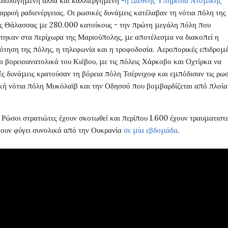
καιολογημένη αλλά και καλλιεργημένη -
η Διεθνής Υπηρεσία Ατομικής
αρροή ραδιενέργειας. Οι ρωσικές δυνάμεις κατέλαβαν τη νότια πόλη της
ης Θάλασσας με 280.000 κατοίκους - την πρώτη μεγάλη πόλη που
τηκαν στα περίχωρα της Μαριούπολης, με αποτέλεσμα να διακοπεί η
ότηση της πόλης, η τηλεφωνία και η τροφοδοσία. Αεροπορικές επιδρομ
ι βορειοανατολικά του Κιέβου, με τις πόλεις Χάρκοβο και Οχτίρκα να
ές δυνάμεις κρατούσαν τη βόρεια πόλη Τσέρνιχοφ και εμπόδισαν τις ρωσ
κή νότια πόλη Μυκόλαϊβ και την Οδησσό που βομβαρδίζεται από πλοία
 Ρώσοι στρατιώτες έχουν σκοτωθεί και περίπου 1.600 έχουν τραυματιστεί
χουν φύγει συνολικά από την Ουκρανία
σε μία εβδομάδα
.