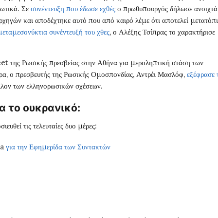
ιωτικά. Σε
συνέντευξη που έδωσε εχθές
ο πρωθυπουργός δήλωσε ανοιχτά
αρχηγών και αποδέχτηκε αυτό που από καιρό λέμε ότι αποτελεί μετατόπ
μεταμεσονύκτια συνέντευξή του χθες
, ο Αλέξης Τσίπρας το χαρακτήρισε
et της Ρωσικής πρεσβείας στην Αθήνα για μεροληπτική στάση των
α, ο πρεσβευτής της Ρωσικής Ομοσπονδίας, Αντρέι Μασλόφ,
εξέφρασε 
λλον των ελληνορωσικών σχέσεων.
α το ουκρανικό:
ιευθεί τις τελευταίες δυο μέρες:
ta
για την Εφημερίδα των Συντακτών