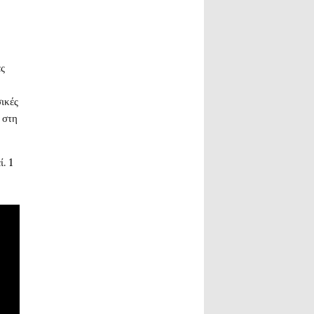
ές
ικές
 στη
. 1