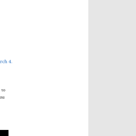
 το
έσα