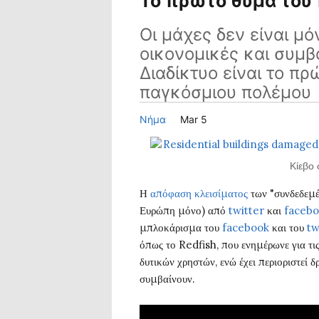
Το πρώτο θύμα του 
Οι μάχες δεν είναι μό
οικονομικές και συμβ
Διαδίκτυο είναι το πρ
παγκόσμιου πολέμου
Νήμα
Mar 5
Κίεβο 
Η
απόφαση κλεισίματος
των "συνδεδεμέ
Ευρώπη μόνο) από
twitter
και
faceb
μπλοκάρισμα του
facebook
και του
tw
όπως το Redfish, που ενημέρωνε για τις
δυτικών χρηστών, ενώ έχει περιοριστεί
συμβαίνουν.