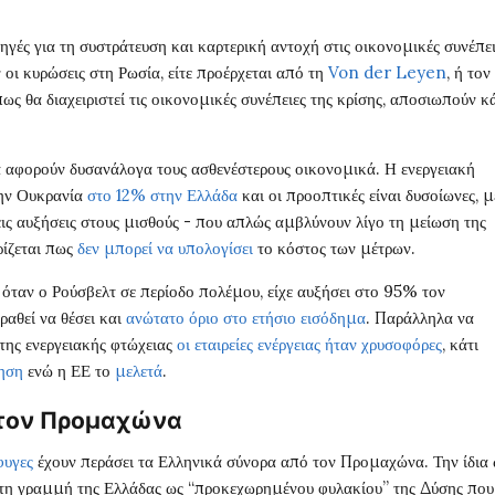
ηγές για τη συστράτευση και καρτερική αντοχή στις οικονομικές συνέπει
 οι κυρώσεις στη Ρωσία, είτε προέρχεται από τη
Von der Leyen
, ή τον
 θα διαχειριστεί τις οικονομικές συνέπειες της κρίσης, αποσιωπούν κά
α αφορούν δυσανάλογα τους ασθενέστερους οικονομικά. Η ενεργειακή
την Ουκρανία
στο 12% στην Ελλάδα
και οι προοπτικές είναι δυσοίωνες, μ
ς αυξήσεις στους μισθούς - που απλώς αμβλύνουν λίγο τη μείωση της
ρίζεται πως
δεν μπορεί να υπολογίσει
το κόστος των μέτρων.
 όταν ο Ρούσβελτ σε περίοδο πολέμου, είχε αυξήσει στο 95% τον
ραθεί να θέσει και
ανώτατο όριο στο ετήσιο εισόδημα
. Παράλληλα να
της ενεργειακής φτώχειας
οι εταιρείες ενέργειας ήταν χρυσοφόρες
, κάτι
νηση
ενώ η ΕΕ το
μελετά
.
στον Προμαχώνα
φυγες
έχουν περάσει τα Ελληνικά σύνορα από τον Προμαχώνα. Την ίδια
τη γραμμή της Ελλάδας ως “προκεχωρημένου φυλακίου” της Δύσης που