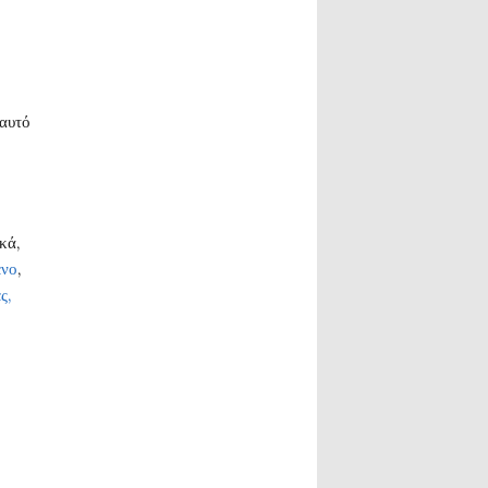
εαυτό
κά,
ενο
,
ς,