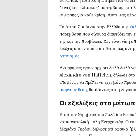
Ευρωπαϊκή Επιτροπή επιτρέπεται να λειτ
"κινεζικής κλίμακας" παρέμβασης στα Μ
φίμωσης για κάθε κρίση. Αυτό μας φέρνε
Το ότι το Σπούτνικ στην Ελλάδα π.χ.
έκ
παρέμβαση που σίγουρα διαψεύδει την ει
της και την προβάλλει. Δεν είναι νίκη 
διώξεις αυτών που υποτίθεται πως αντιμ
ρατσισμός
…
Αντιρρήσεις έχουν αρχίσει δειλά δειλά 
Alexandra van Huffelen, δήλωσε στο
επομένως θα πρέπει να έχει μόνο προσ
παίρνουν θέση
, θυμίζοντας ότι η λογοκ
Οι εξελίξεις στο μέτω
Κατά την 9η ημέρα του πολέμου Ρωσικά
νοτιοανατολική πόλη Ενερχοντάρ. Ο επ
Μαριάνο Γκρόσι, δήλωσε ότι ρωσικό "βλ