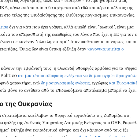
ουργεί ως λογοκριτής, αλλά και - δεύτερον - το προηγούμενο μιας
ΚΔ, πάνω από τα οποία θα κρέμεται από εδώ και πέρα ο πέλεκυς της
ι στο τέλος της ψευδαίσθησης της ελεύθερης παγκόσμιας επικοινωνίας.
λεισε
όχι για κάτι που έχει γράψει, αλλά επειδή είναι "ρωσικό", είναι μια
κόνα του υπερασπιστή της ελευθερίας του λόγου που έχει η ΕΕ για τον 
απέναντι σε κανέναν "ολοκληρωτισμό" όταν υιοθετούνται οι νόρμες και οι
ετωπίζεις. Όπως δεν είναι θετική εξέλιξη όταν
κανονικοποιείται ο
να κάνουν την εμφάνισή τους: η Ολλανδή υπουργός αρμόδια για τα Ψηφια
 Politico
ότι μια τέτοια απόφαση ενδέχεται να δημιουργήσει προηγούμ
ωρινό χαρακτήρα, ενώ
δημοσιογραφικές ενώσεις
, εγχώριες
και Ευρωπαϊκέ
ρισία μόνο το αντίθετο από το επιδιωκόμενο αποτέλεσμα μπορεί να έχει.
πο της Ουκρανίας
 στρατεύματα κατέλαβαν το πυρηνικό εργοστάσιο της Ζαπορίζια στη
ικεφαλής της Διεθνούς Υπηρεσίας Ατομικής Ενέργειας του ΟΗΕ, Ραφαέλ
ήμα" έπληξε ένα εκπαιδευτικό κέντρο και όχι κάποιον από τους έξι