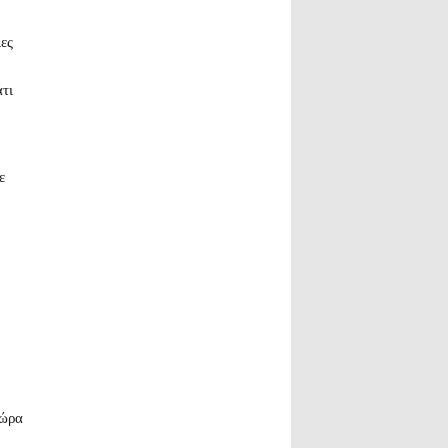
ες
τι
ε
 ώρα