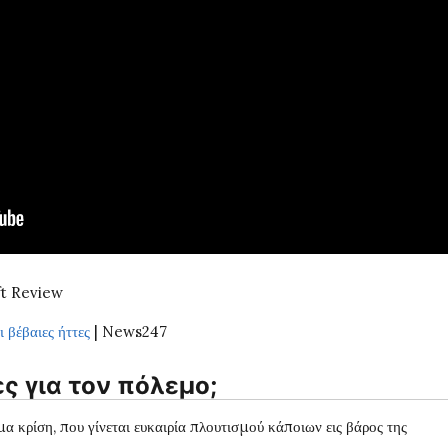
t Review
 βέβαιες ήττες
| News247
ες για τον πόλεμο;
μα κρίση, που γίνεται ευκαιρία πλουτισμού κάποιων εις βάρος της