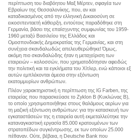
περίπτωση του διαβόητου Μαξ Μέρτεν, σφαγέα των 
Εβραίων της Θεσσαλονίκης, που, αν και 
καταδικασμένος από την ελληνική Δικαιοσύνη σε 
εικοσιπενταετή κάθειρξη, εντούτοις παραδόθηκε στη 
Γερμανία, βάσει της επαίσχυντης συμφωνίας του 1959-
1960 μεταξύ Βασιλείου της Ελλάδος και 
Ομοσπονδιακής Δημοκρατίας της Γερμανίας, και στη 
συνέχεια σκανδαλωδώς απελευθερώθηκε! Όμως, 
ακόμη πιο σκανδαλώδης ήταν η μεταχείριση των 
εταιρειών – κολοσσών, που χρηματοδότησαν αφειδώς 
την πολιτική και τα εγκλήματα του Χίτλερ, ενώ κάποιοι εξ 
αυτών εμπλέκονται άμεσα στην εξόντωση 
εκατομμυρίων ανθρώπων.
Πλέον χαρακτηριστική η περίπτωση της IG Farben, της 
εταιρείας που παρασκεύασε το Zyklon B (Κυκλώνας B), 
το οποίο χρησιμοποιήθηκε στους θαλάμους αερίων για 
τη μαζική εξόντωση ανθρώπων: για την κατασκευή των 
εγκαταστάσεών της η εταιρεία αυτή εκμεταλλεύτηκε την 
καταναγκαστική εργασία 85.000 κρατουμένων των 
στρατοπέδων συγκέντρωσης, εκ των οποίων 25.000 
πέθαναν. Ούτε, βέβαια, η Deutsche Bank που 