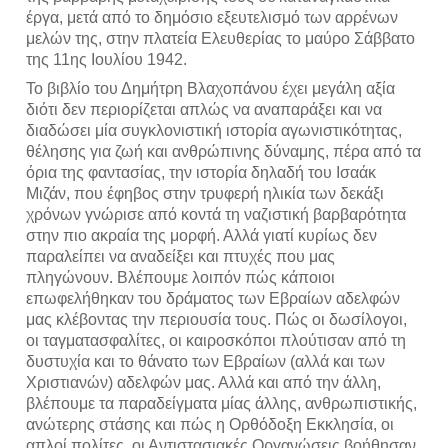
έργα, μετά από το δημόσιο εξευτελισμό των αρρένων 
μελών της, στην πλατεία Ελευθερίας το μαύρο Σάββατο 
της 11ης Ιουλίου 1942.  
Το βιβλίο του Δημήτρη Βλαχοπάνου έχει μεγάλη αξία 
διότι δεν περιορίζεται απλώς να αναπαράξει και να 
διαδώσει μία συγκλονιστική ιστορία αγωνιστικότητας, 
θέλησης για ζωή και ανθρώπινης δύναμης, πέρα από τα 
όρια της φαντασίας, την ιστορία δηλαδή του Ισαάκ 
Μιζάν, που έφηβος στην τρυφερή ηλικία των δεκάξι 
χρόνων γνώρισε από κοντά τη ναζιστική βαρβαρότητα 
στην πιο ακραία της μορφή. Αλλά γιατί κυρίως δεν 
παραλείπει να αναδείξει και πτυχές που μας 
πληγώνουν. Βλέπουμε λοιπόν πώς κάποιοι 
επωφελήθηκαν του δράματος των Εβραίων αδελφών 
μας κλέβοντας την περιουσία τους. Πώς οι δωσίλογοι, 
οι ταγματασφαλίτες, οι καιροσκόποι πλούτισαν από τη 
δυστυχία και το θάνατο των Εβραίων (αλλά και των 
Χριστιανών) αδελφών μας. Αλλά και από την άλλη, 
βλέπουμε τα παραδείγματα μίας άλλης, ανθρωπιστικής, 
ανώτερης στάσης και πώς η Ορθόδοξη Εκκλησία, οι 
απλοί πολίτες, οι Αντιστασιακές Οργανώσεις βοήθησαν 