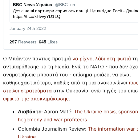
BBC News Україна 
@BBC_ua
Деякі наші партнери сприяють паніці. Це вигідно Росії - Даніло
https://t.co/xHvvyYD1LQ
January 24th 2022
297
 Retweets
645
 Likes
O Μπάιντεν πάντως προτιμά
να ρίχνει λάδι στη φωτιά
τη
αντιπαράθεσης με τη Ρωσία. Ενώ το ΝΑΤΟ - που δεν έχε
αναμετρήσεις μπροστά του - επίσημα μοιάζει να είναι
καθησυχαστικότερο, καθώς από τη μια ανακοινώνει
πως
στείλει στρατεύματα
στην Ουκρανία, ενώ πηγές του επι
εφικτό της αποκλιμάκωσης
.
Διαβάστε:
Aaron Maté:
The Ukraine crisis, sponso
hegemony and war profiteers
Columbia Journalism Review:
The information war 
Ukraine