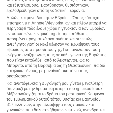
και εξευτελισμούς,  μαρτύρησαν, θυσιάστηκαν, 
εξολοθρεύθηκαν από τη ναζιστική Γερμανία.
Απλώς και μόνο διότι ήταν Εβραίοι... Όπως εύστοχα 
επισημαίνει η Annete Wieviorka, αν και πλέον μπορεί να 
περιγραφεί πώς έλαβε χώρα η γενοκτονία των Εβραίων, 
εντούτοις «ένα κεντρικό σημείο της υπόθεσης 
παραμένει πραγματικά ακατανόητο και συνεπώς 
ανεξήγητο: γιατί οι Ναζί θέλησαν να εξαλείψουν τους 
Εβραίους από προσώπου γης; Γιατί ανάλωσαν τόση 
ενέργεια αναζητώντας τους σε κάθε γωνιά της Ευρώπης 
που είχαν καταλάβει, από το Άμστερνταμ ως το 
Μπορντό, από τη Βαρσοβία ως τη Θεσσαλονίκη, παιδιά 
και ηλικιωμένους, με μοναδικό σκοπό να τους 
σκοτώσουν;».
Και αναπόφευκτα η συγκίνησή μου γίνεται μεγαλύτερη 
όταν μαζί με την δραματική ιστορία του ηρωικού Ισαάκ 
Μιζάν αναλογίζομαι το δράμα του μαρτυρικού Κομμένου, 
του εμβληματικού αυτού τόπου θυσίας και μαρτυρίου 
317 Ελλήνων, στην πλειοψηφία τους παιδιών και 
γυναικών, που δολοφονήθηκαν εν ψυχρώ, άνανδρα και 