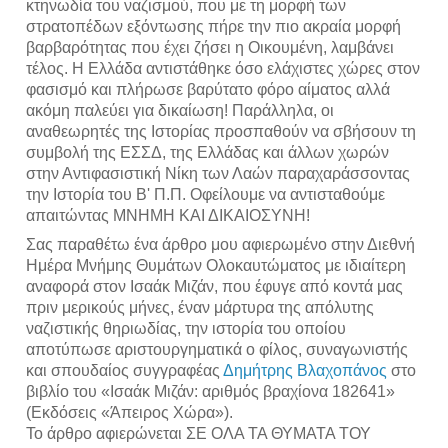
κτηνωδία του ναζισμού, που με τη μορφή των 
στρατοπέδων εξόντωσης πήρε την πιο ακραία μορφή 
βαρβαρότητας που έχει ζήσει η Οικουμένη, λαμβάνει 
τέλος. Η Ελλάδα αντιστάθηκε όσο ελάχιστες χώρες στον 
φασισμό και πλήρωσε βαρύτατο φόρο αίματος αλλά 
ακόμη παλεύει για δικαίωση! Παράλληλα, οι 
αναθεωρητές της Ιστορίας προσπαθούν να σβήσουν τη 
συμβολή της ΕΣΣΔ, της Ελλάδας και άλλων χωρών 
στην Αντιφασιστική Νίκη των Λαών παραχαράσσοντας 
την Ιστορία του Β' Π.Π. Οφείλουμε να αντισταθούμε 
απαιτώντας ΜΝΗΜΗ ΚΑΙ ΔΙΚΑΙΟΣΥΝΗ!
Σας παραθέτω ένα άρθρο μου αφιερωμένο στην Διεθνή 
Ημέρα Μνήμης Θυμάτων Ολοκαυτώματος με ιδιαίτερη 
αναφορά στον Ισαάκ Μιζάν, που έφυγε από κοντά μας 
πριν μερικούς μήνες, έναν μάρτυρα της απόλυτης 
ναζιστικής θηριωδίας, την ιστορία του οποίου 
αποτύπωσε αριστουργηματικά ο φίλος, συναγωνιστής 
και σπουδαίος συγγραφέας 
Δημήτρης Βλαχοπάνος
 στο 
βιβλίο του «Ισαάκ Μιζάν: αριθμός βραχίονα 182641» 
(Εκδόσεις «Άπειρος Χώρα»). 
Το άρθρο αφιερώνεται ΣΕ ΟΛΑ ΤΑ ΘΥΜΑΤΑ ΤΟΥ 