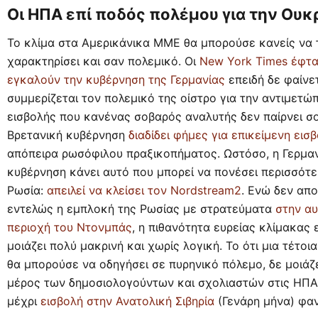
Οι ΗΠΑ επί ποδός πολέμου για την Ουκ
Το κλίμα στα Αμερικάνικα ΜΜΕ θα μπορούσε κανείς να 
χαρακτηρίσει και σαν πολεμικό. Οι
New York Times έφτ
εγκαλούν την κυβέρνηση της Γερμανίας
επειδή δε φαίνε
συμμερίζεται τον πολεμικό της οίστρο για την αντιμετώπ
εισβολής που κανένας σοβαρός αναλυτής δεν παίρνει σ
Βρετανική κυβέρνηση
διαδίδει φήμες για επικείμενη εισ
απόπειρα ρωσόφιλου πραξικοπήματος. Ωστόσο, η Γερμα
κυβέρνηση κάνει αυτό που μπορεί να πονέσει περισσότε
Ρωσία:
απειλεί να κλείσει τον Nordstream2
. Ενώ δεν απο
εντελώς η εμπλοκή της Ρωσίας με στρατεύματα
στην α
περιοχή του Ντονμπάς
, η πιθανότητα ευρείας κλίμακας
μοιάζει πολύ μακρινή και χωρίς λογική. Το ότι μια τέτο
θα μπορούσε να οδηγήσει σε πυρηνικό πόλεμο, δε μοιάζε
μέρος των δημοσιολογούντων και σχολιαστών στις ΗΠΑ, 
μέχρι
εισβολή στην Ανατολική Σιβηρία
(Γενάρη μήνα) φα