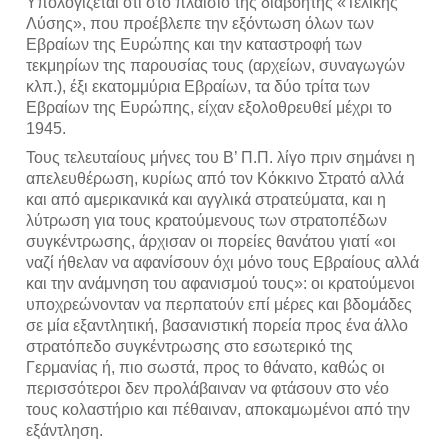
Υπολογίζεται ότι στο πλαίσιο της διαβόητης «Τελικής 
Λύσης», που προέβλεπε την εξόντωση όλων των 
Εβραίων της Ευρώπης και την καταστροφή των 
τεκμηρίων της παρουσίας τους (αρχείων, συναγωγών 
κλπ.), έξι εκατομμύρια Εβραίων, τα δύο τρίτα των 
Εβραίων της Ευρώπης, είχαν εξολοθρευθεί μέχρι το 
1945.
Τους τελευταίους μήνες του Β’ Π.Π. λίγο πριν σημάνει η 
απελευθέρωση, κυρίως από τον Κόκκινο Στρατό αλλά 
και από αμερικανικά και αγγλικά στρατεύματα, και η 
λύτρωση για τους κρατούμενους των στρατοπέδων 
συγκέντρωσης, άρχισαν οι πορείες θανάτου γιατί «οι 
ναζί ήθελαν να αφανίσουν όχι μόνο τους Εβραίους αλλά 
και την ανάμνηση του αφανισμού τους»: οι κρατούμενοι 
υποχρεώνονταν να περπατούν επί μέρες και βδομάδες 
σε μία εξαντλητική, βασανιστική πορεία προς ένα άλλο 
στρατόπεδο συγκέντρωσης στο εσωτερικό της 
Γερμανίας ή, πιο σωστά, προς το θάνατο, καθώς οι 
περισσότεροι δεν προλάβαιναν να φτάσουν στο νέο 
τους κολαστήριο και πέθαιναν, αποκαμωμένοι από την 
εξάντληση.