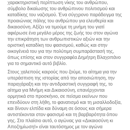
χαρακτηριστική περίπτωση νίκης του ανθρώπου, 
σύμβολο δικαίωσης του ανθρώπινου πολιτισμού και 
καταδίκης του ναζισμού. Ένα σύγχρονο παράδειγμα της 
προαιώνιας πάλης του ανθρώπου για ελευθερία και 
δικαιοσύνη. Αξίζει να τιμούμε τη μνήμη του γιατί 
αφιέρωσε ένα μεγάλο μέρος της ζωής του στον αγώνα 
την επικράτηση των ανθρωπιστικών αξιών και την 
οριστική καταδίκη του φασισμού, καθώς και στην 
οικογένειά του για την πολύτιμη συμπαράστασή της, 
όπως επίσης και στον συγγραφέα Δημήτρη Βλαχοπάνο 
για το σημαντικό αυτό βιβλίο.
Στους χαλεπούς καιρούς που ζούμε, το αίτημα για την 
υπεράσπιση της ιστορίας από την αποσιώπηση, την 
παραχάραξη και την αντιδραστική συγγραφή της, το 
αίτημα για Μνήμη και Δικαιοσύνη, επανέρχονται 
ορμητικά στο προσκήνιο, σε πείσμα εκείνων που 
επενδύουν στη λήθη, το φανατισμό και τη μισαλλοδοξία, 
και δίνουν ελπίδα και δύναμη σε όσους και σήμερα 
αντιστέκονται στον φασισμό και τη βαρβαρότητα όπου 
γης. Στο πλαίσιο αυτό, ο αγώνας για «Δικαιοσύνη κι 
Αποζημίωση!» είναι ταυτόσημος με τον αγώνα 