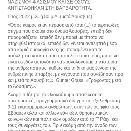
ΝΑΖΙΣΜΟΥ-ΦΑΣΙΣΜΟΥ ΚΑΙ ΣΕ ΟΣΟΥΣ 
ΑΝΤΙΣΤΑΘΗΚΑΝ ΣΤΗ ΒΑΡΒΑΡΟΤΗΤΑ.
Έτος 2022 μ.Χ. ή 80 μ.Α. (μετά Άουσβιτς)
«Όσος καιρός κι αν πέρασε από τότε (...) το τερατώδες 
στίγμα που ακούει στο όνομα Άουσβιτς, επειδή δεν 
παρομοιάζεται, επειδή δεν μπορεί με τίποτα να 
στηριχθεί ιστορικά, επειδή δεν γίνεται αντιληπτό μέσα 
από καμιά ομολογία ενοχής, παραμένει κάτι το 
ασύλληπτο και κάτι που αποτελεί τέτοια τομή, ώστε να 
είναι σχεδόν αυτονόητο να χρονολογούμε την ιστορία 
της ανθρωπότητας, καθώς και τη δική μας έννοια της 
ανθρώπινης ύπαρξης, με γεγονότα που συνέβησαν προ 
και μετά το Άουσβιτς.». Gunter Grass, «Γράφοντας μετά 
το Άουσβιτς».
Αναμφισβήτητα, το Ολοκαύτωμα αποτέλεσε το 
συστηματικό, προγραμματικό διωγμό και εξολόθρευση 
9-11 εκατομμυρίων ανθρώπων, στην πλειοψηφία τους 
Εβραίων αλλά και άλλων εθνικών, θρησκευτικών, 
κοινωνικών και πολιτικών ομάδων από το Γ’ Ράιχ  και 
τους συνεργάτες του. Πριν ακόμη από την άνοδο των 