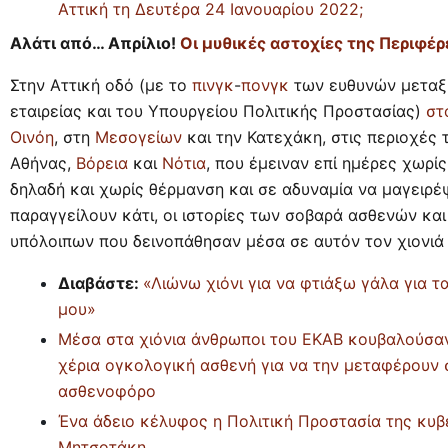
Αττική τη Δευτέρα 24 Ιανουαρίου 2022;
Αλάτι από… Απρίλιο!
Οι μυθικές αστοχίες της Περιφέρ
Στην Αττική οδό (με το
πινγκ
-
πονγκ
των ευθυνών μεταξ
εταιρείας και του Υπουργείου Πολιτικής Προστασίας)
στ
Οινόη
, στη
Μεσογείων
και την Κατεχάκη, στις περιοχές 
Αθήνας,
Βόρεια
και
Νότια
, που έμειναν επί ημέρες χωρίς
δηλαδή και χωρίς θέρμανση και σε αδυναμία να μαγειρέ
παραγγείλουν κάτι, οι ιστορίες των σοβαρά ασθενών και
υπόλοιπων που δεινοπάθησαν μέσα σε αυτόν τον χιονιά 
Διαβάστε:
«Λιώνω χιόνι για να φτιάξω γάλα για τα
μου»
Μέσα στα χιόνια άνθρωποι του ΕΚΑΒ κουβαλούσα
χέρια ογκολογική ασθενή για να την μεταφέρουν 
ασθενοφόρο
Ένα άδειο κέλυφος η Πολιτική Προστασία της κυ
Μητσοτάκη