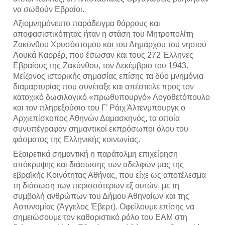
να σωθούν Εβραίοι.
Αξιομνημόνευτο παράδειγμα θάρρους και 
αποφασιστικότητας ήταν η στάση του Μητροπολίτη 
Ζακύνθου Χρυσόστομου και του Δημάρχου του νησιού 
Λουκά Καρρέρ, που έσωσαν και τους 272 Έλληνες 
Εβραίους της Ζακύνθου, τον Δεκέμβριο του 1943. 
Μείζονος ιστορικής σημασίας επίσης τα δύο μνημόνια 
διαμαρτυρίας που συνέταξε και απέστειλε προς τον 
κατοχικό δωσιλογικό «πρωθυπουργό» Λογοθετόπουλο 
και τον πληρεξούσιο του Γ’ Ράιχ Άλτενμπουργκ ο 
Αρχιεπίσκοπος Αθηνών Δαμασκηνός, τα οποία 
συνυπέγραφαν σημαντικοί εκπρόσωποι όλου του 
φάσματος της Ελληνικής κοινωνίας.
Εξαιρετικά σημαντική η παράτολμη επιχείρηση 
απόκρυψης και διάσωσης των αδελφών μας της 
εβραϊκής Κοινότητας Αθήνας, που είχε ως αποτέλεσμα 
τη διάσωση των περισσότερων εξ αυτών, με τη 
συμβολή ανθρώπων του Δήμου Αθηναίων και της 
Αστυνομίας (Άγγελος Έβερτ). Οφείλουμε επίσης να 
σημειώσουμε τον καθοριστικό ρόλο του ΕΑΜ στη 