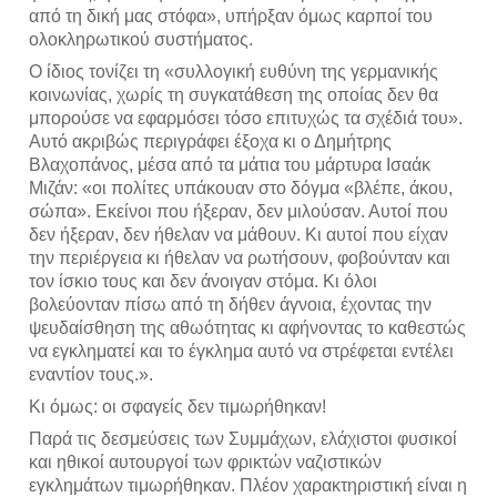
από τη δική μας στόφα», υπήρξαν όμως καρποί του 
ολοκληρωτικού συστήματος.
Ο ίδιος τονίζει τη «συλλογική ευθύνη της γερμανικής 
κοινωνίας, χωρίς τη συγκατάθεση της οποίας δεν θα 
μπορούσε να εφαρμόσει τόσο επιτυχώς τα σχέδιά του». 
Αυτό ακριβώς περιγράφει έξοχα κι ο Δημήτρης 
Βλαχοπάνος, μέσα από τα μάτια του μάρτυρα Ισαάκ 
Μιζάν: «οι πολίτες υπάκουαν στο δόγμα «βλέπε, άκου, 
σώπα». Εκείνοι που ήξεραν, δεν μιλούσαν. Αυτοί που 
δεν ήξεραν, δεν ήθελαν να μάθουν. Κι αυτοί που είχαν 
την περιέργεια κι ήθελαν να ρωτήσουν, φοβούνταν και 
τον ίσκιο τους και δεν άνοιγαν στόμα. Κι όλοι 
βολεύονταν πίσω από τη δήθεν άγνοια, έχοντας την 
ψευδαίσθηση της αθωότητας κι αφήνοντας το καθεστώς 
να εγκληματεί και το έγκλημα αυτό να στρέφεται εντέλει 
εναντίον τους.».
Κι όμως: οι σφαγείς δεν τιμωρήθηκαν!
Παρά τις δεσμεύσεις των Συμμάχων, ελάχιστοι φυσικοί 
και ηθικοί αυτουργοί των φρικτών ναζιστικών 
εγκλημάτων τιμωρήθηκαν. Πλέον χαρακτηριστική είναι η 