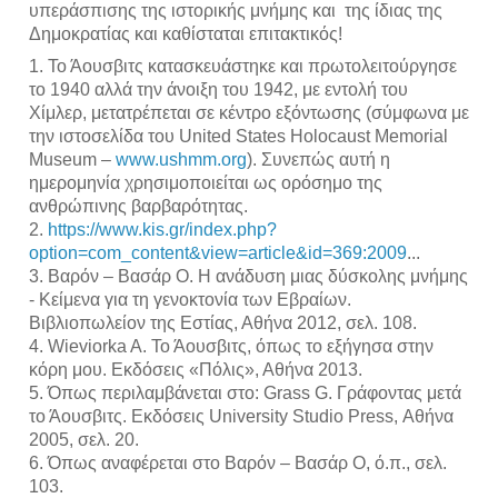
υπεράσπισης της ιστορικής μνήμης και  της ίδιας της 
Δημοκρατίας και καθίσταται επιτακτικός!
1. Το Άουσβιτς κατασκευάστηκε και πρωτολειτούργησε 
το 1940 αλλά την άνοιξη του 1942, με εντολή του 
Χίμλερ, μετατρέπεται σε κέντρο εξόντωσης (σύμφωνα με 
την ιστοσελίδα του United States Holocaust Memorial 
Museum – 
www.ushmm.org
). Συνεπώς αυτή η 
ημερομηνία χρησιμοποιείται ως ορόσημο της 
ανθρώπινης βαρβαρότητας.
2. 
https://www.kis.gr/index.php?
option=com_content&view=article&id=369:2009
...
3. Βαρόν – Βασάρ Ο. Η ανάδυση μιας δύσκολης μνήμης 
- Κείμενα για τη γενοκτονία των Εβραίων. 
Βιβλιοπωλείον της Εστίας, Αθήνα 2012, σελ. 108.
4. Wieviorka A. Το Άουσβιτς, όπως το εξήγησα στην 
κόρη μου. Εκδόσεις «Πόλις», Αθήνα 2013.
5. Όπως περιλαμβάνεται στο: Grass G. Γράφοντας μετά 
το Άουσβιτς. Εκδόσεις University Studio Press, Αθήνα 
2005, σελ. 20.
6. Όπως αναφέρεται στο Βαρόν – Βασάρ Ο, ό.π., σελ. 
103.