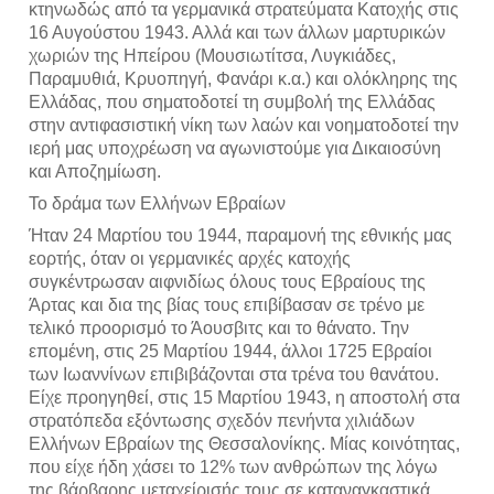
κτηνωδώς από τα γερμανικά στρατεύματα Κατοχής στις 
16 Αυγούστου 1943. Αλλά και των άλλων μαρτυρικών 
χωριών της Ηπείρου (Μουσιωτίτσα, Λυγκιάδες, 
Παραμυθιά, Κρυοπηγή, Φανάρι κ.α.) και ολόκληρης της 
Ελλάδας, που σηματοδοτεί τη συμβολή της Ελλάδας 
στην αντιφασιστική νίκη των λαών και νοηματοδοτεί την 
ιερή μας υποχρέωση να αγωνιστούμε για Δικαιοσύνη 
και Αποζημίωση.
Το δράμα των Ελλήνων Εβραίων
Ήταν 24 Μαρτίου του 1944, παραμονή της εθνικής μας 
εορτής, όταν οι γερμανικές αρχές κατοχής 
συγκέντρωσαν αιφνιδίως όλους τους Εβραίους της 
Άρτας και δια της βίας τους επιβίβασαν σε τρένο με 
τελικό προορισμό το Άουσβιτς και το θάνατο. Την 
επομένη, στις 25 Μαρτίου 1944, άλλοι 1725 Εβραίοι 
των Ιωαννίνων επιβιβάζονται στα τρένα του θανάτου. 
Είχε προηγηθεί, στις 15 Μαρτίου 1943, η αποστολή στα 
στρατόπεδα εξόντωσης σχεδόν πενήντα χιλιάδων 
Ελλήνων Εβραίων της Θεσσαλονίκης. Μίας κοινότητας, 
που είχε ήδη χάσει το 12% των ανθρώπων της λόγω 
της βάρβαρης μεταχείρισής τους σε καταναγκαστικά 