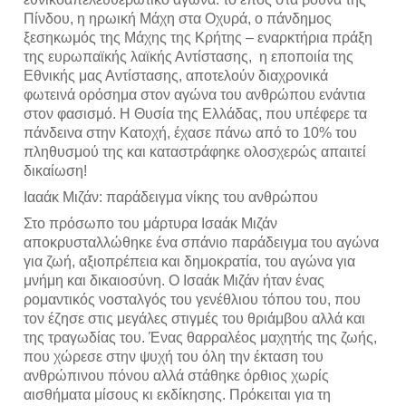
Πίνδου, η ηρωική Μάχη στα Οχυρά, ο πάνδημος 
ξεσηκωμός της Μάχης της Κρήτης – εναρκτήρια πράξη 
της ευρωπαϊκής λαϊκής Αντίστασης,  η εποποιία της 
Εθνικής μας Αντίστασης, αποτελούν διαχρονικά 
φωτεινά ορόσημα στον αγώνα του ανθρώπου ενάντια 
στον φασισμό. Η Θυσία της Ελλάδας, που υπέφερε τα 
πάνδεινα στην Κατοχή, έχασε πάνω από το 10% του 
πληθυσμού της και καταστράφηκε ολοσχερώς απαιτεί 
δικαίωση!
Ιααάκ Μιζάν: παράδειγμα νίκης του ανθρώπου
Στο πρόσωπο του μάρτυρα Ισαάκ Μιζάν 
αποκρυσταλλώθηκε ένα σπάνιο παράδειγμα του αγώνα 
για ζωή, αξιοπρέπεια και δημοκρατία, του αγώνα για 
μνήμη και δικαιοσύνη. Ο Ισαάκ Μιζάν ήταν ένας 
ρομαντικός νοσταλγός του γενέθλιου τόπου του, που 
τον έζησε στις μεγάλες στιγμές του θριάμβου αλλά και 
της τραγωδίας του. Ένας θαρραλέος μαχητής της ζωής, 
που χώρεσε στην ψυχή του όλη την έκταση του 
ανθρώπινου πόνου αλλά στάθηκε όρθιος χωρίς 
αισθήματα μίσους κι εκδίκησης. Πρόκειται για τη 