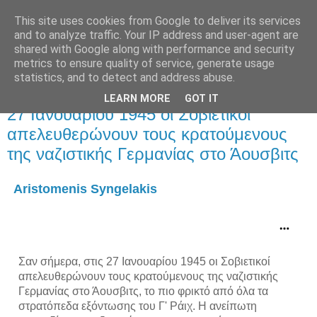
This site uses cookies from Google to deliver its services
and to analyze traffic. Your IP address and user-agent are
shared with Google along with performance and security
metrics to ensure quality of service, generate usage
statistics, and to detect and address abuse.
LEARN MORE
GOT IT
Σάββατο 29 Ιανουαρίου 2022
27 Ιανουαρίου 1945 οι Σοβιετικοί
απελευθερώνουν τους κρατούμενους
της ναζιστικής Γερμανίας στο Άουσβιτς
Aristomenis Syngelakis
Σαν σήμερα, στις 27 Ιανουαρίου 1945 οι Σοβιετικοί 
απελευθερώνουν τους κρατούμενους της ναζιστικής 
Γερμανίας στο Άουσβιτς, το πιο φρικτό από όλα τα 
στρατόπεδα εξόντωσης του Γ' Ράιχ. Η ανείπωτη 