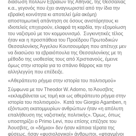
διάσωση πολλών Εβραίων της Αθήνας, της Θεσσαλίας 
κ.α., γεγονός που έχει αναγνωριστεί από την ίδια την 
εβραϊκή κοινότητα κι αποτελεί (μία ακόμη) 
αποστομωτική απάντηση σε όσους ανιστόρητους κι 
ιδιοτελείς επιχειρούν, ελαφρά τη καρδία, την εξομοίωση 
του ναζισμού με τον κομμουνισμό.  Συγκινητικές τέλος 
ήταν και η προσπάθεια του Προέδρου Πρωτοδικών 
Θεσσαλονίκης Άγγελου Κουτσουμάρη που απέτυχε μεν 
να διασώσει τα εβραιόπουλα της Θεσσαλονίκης με τη 
μέθοδο της υιοθεσίας τους από Χριστιανούς, έμεινε 
όμως στην ιστορία για το σπάνιο θάρρος και την 
αλληλεγγύη που επέδειξε.
«Αθεράπευτο ρήγμα στην ιστορία του πολιτισμού»
Σύμφωνα με τον Theodor W. Adorno, το Άουσβιτς 
«εκλαμβάνεται ως τομή και ως αθεράπευτο ρήγμα στην 
ιστορία του πολιτισμού».  Κατά τον Giorgio Agamben, η 
εξόντωση εκατομμυρίων ανθρώπων ήταν «η απόλυτη 
επαλήθευση της ναζιστικής πολιτικής». Όμως, όπως 
υποστηρίζει ο Primo Levi, που επίσης επέζησε του 
Άουσβιτς, οι «δήμιοι» δεν ήσαν κάποια τέρατα της 
φύσεως, ήσαν «φυσιολογικοί» άνθρωποι, «φτιαγμένοι 