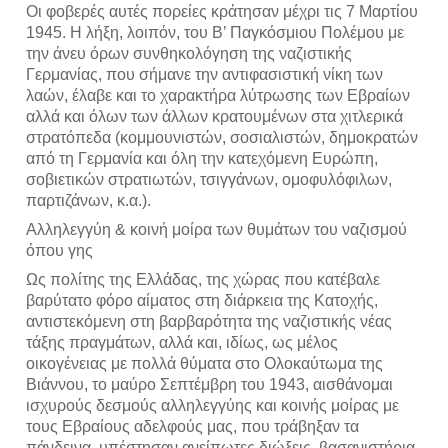
Οι φοβερές αυτές πορείες κράτησαν μέχρι τις 7 Μαρτίου 
1945. Η λήξη, λοιπόν, του Β’ Παγκόσμιου Πολέμου με 
την άνευ όρων συνθηκολόγηση της ναζιστικής 
Γερμανίας, που σήμανε την αντιφασιστική νίκη των 
λαών, έλαβε και το χαρακτήρα λύτρωσης των Εβραίων 
αλλά και όλων των άλλων κρατουμένων στα χιτλερικά 
στρατόπεδα (κομμουνιστών, σοσιαλιστών, δημοκρατών 
από τη Γερμανία και όλη την κατεχόμενη Ευρώπη, 
σοβιετικών στρατιωτών, τσιγγάνων, ομοφυλόφιλων, 
παρτιζάνων, κ.α.).
Αλληλεγγύη & κοινή μοίρα των θυμάτων του ναζισμού 
όπου γης
Ως πολίτης της Ελλάδας, της χώρας που κατέβαλε 
βαρύτατο φόρο αίματος στη διάρκεια της Κατοχής, 
αντιστεκόμενη στη βαρβαρότητα της ναζιστικής νέας 
τάξης πραγμάτων, αλλά και, ιδίως, ως μέλος 
οικογένειας με πολλά θύματα στο Ολοκαύτωμα της 
Βιάννου, το μαύρο Σεπτέμβρη του 1943, αισθάνομαι 
ισχυρούς δεσμούς αλληλεγγύης και κοινής μοίρας με 
τους Εβραίους αδελφούς μας, που τράβηξαν τα 
πάνδεινα, υπέστησαν ανείπωτες διώξεις, βασανιστήρια 