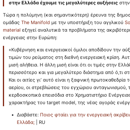
στην Ελλάδα έχουμε τις μεγαλύτερες αυξήσεις
στην
Τώρα η πολύμηνη (και σημαντικότερη) έρευνα της δημο
ομάδας
The Manifold
με την υποστήριξη του αγγλικού
So
material
εξηγεί αναλυτικά τα προβλήματα της ακριβότερ
ενέργειας στην Ευρώπη:
«Κυβέρνηση και ενεργειακοί όμιλοι αποδίδουν την αύ
τιμών του ρεύματος στη διεθνή ενεργειακή κρίση. Αυτ
μισή αλήθεια. Η άλλη μισή είναι ότι οι τιμές στην Ελλ
περισσότερο και για μεγαλύτερο διάστημα από ό,τι σ
Και οι αιτίες γι’ αυτό είναι η ξαφνική πρωτοκαθεδρία 
αερίου, οι στρεβλώσεις του εγχώριου ανταγωνισμού, 
κερδοσκοπικά επεισόδια στο Χρηματιστήριο Ενέργειας
χαρακτήρας του target model, της νέας αγοράς ενέργ
Διαβάστε:
Ποιος φταίει για την ενεργειακή ακρίβε
Ελλάδα;
| RU