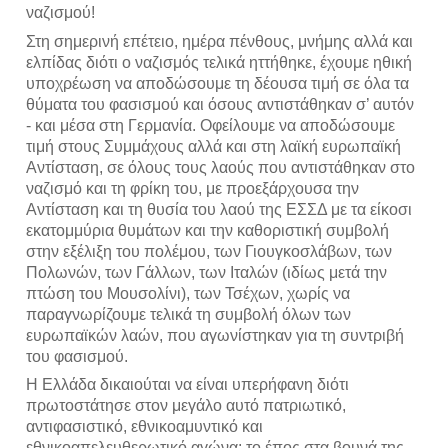
ναζισμού!
Στη σημερινή επέτειο, ημέρα πένθους, μνήμης αλλά και 
ελπίδας διότι ο ναζισμός τελικά ηττήθηκε, έχουμε ηθική 
υποχρέωση να αποδώσουμε τη δέουσα τιμή σε όλα τα 
θύματα του φασισμού και όσους αντιστάθηκαν σ’ αυτόν 
- και μέσα στη Γερμανία. Οφείλουμε να αποδώσουμε 
τιμή στους Συμμάχους αλλά και στη λαϊκή ευρωπαϊκή 
Αντίσταση, σε όλους τους λαούς που αντιστάθηκαν στο 
ναζισμό και τη φρίκη του, με προεξάρχουσα την 
Αντίσταση και τη θυσία του λαού της ΕΣΣΔ με τα είκοσι 
εκατομμύρια θυμάτων και την καθοριστική συμβολή 
στην εξέλιξη του πολέμου, των Γιουγκοσλάβων, των 
Πολωνών, των Γάλλων, των Ιταλών (ιδίως μετά την 
πτώση του Μουσολίνι), των Τσέχων, χωρίς να 
παραγνωρίζουμε τελικά τη συμβολή όλων των 
ευρωπαϊκών λαών, που αγωνίστηκαν για τη συντριβή 
του φασισμού.
Η Ελλάδα δικαιούται να είναι υπερήφανη διότι 
πρωτοστάτησε στον μεγάλο αυτό πατριωτικό, 
αντιφασιστικό, εθνικοαμυντικό και 
εθνικοαπελευθερωτικό αγώνα: το έπος στα βουνά της 