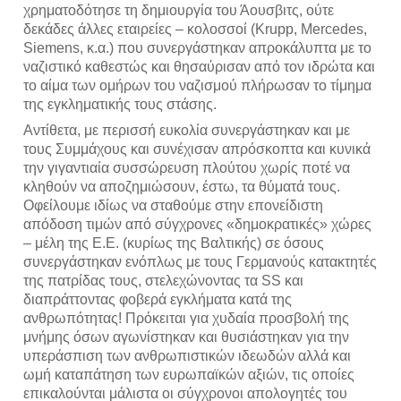
χρηματοδότησε τη δημιουργία του Άουσβιτς, ούτε 
δεκάδες άλλες εταιρείες – κολοσσοί (Krupp, Mercedes, 
Siemens, κ.α.) που συνεργάστηκαν απροκάλυπτα με το 
ναζιστικό καθεστώς και θησαύρισαν από τον ιδρώτα και 
το αίμα των ομήρων του ναζισμού πλήρωσαν το τίμημα 
της εγκληματικής τους στάσης.
Αντίθετα, με περισσή ευκολία συνεργάστηκαν και με 
τους Συμμάχους και συνέχισαν απρόσκοπτα και κυνικά 
την γιγαντιαία συσσώρευση πλούτου χωρίς ποτέ να 
κληθούν να αποζημιώσουν, έστω, τα θύματά τους. 
Οφείλουμε ιδίως να σταθούμε στην επονείδιστη 
απόδοση τιμών από σύγχρονες «δημοκρατικές» χώρες 
– μέλη της Ε.Ε. (κυρίως της Βαλτικής) σε όσους 
συνεργάστηκαν ενόπλως με τους Γερμανούς κατακτητές 
της πατρίδας τους, στελεχώνοντας τα SS και 
διαπράττοντας φοβερά εγκλήματα κατά της 
ανθρωπότητας! Πρόκειται για χυδαία προσβολή της 
μνήμης όσων αγωνίστηκαν και θυσιάστηκαν για την 
υπεράσπιση των ανθρωπιστικών ιδεωδών αλλά και 
ωμή καταπάτηση των ευρωπαϊκών αξιών, τις οποίες 
επικαλούνται μάλιστα οι σύγχρονοι απολογητές του 