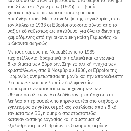
εθνικοσοσιαλιστών στην εξουσία, στο διαβόητο πόνημα 
του Χίτλερ «ο Αγών μου» (1925), οι Εβραίοι 
χαρακτηρίζονται «φυλετικά κατώτεροι» και 
«υπάνθρωποι». Με την ανάληψη της καγκελαρίας από 
τον Χίτλερ το 1933 οι Εβραίοι στοχοποιούνται από το 
ναζιστικό καθεστώς ως υπεύθυνοι για όλα τα δεινά της 
χειμαζόμενης από την οικονομική κρίση Γερμανίας και 
διώκονται ανηλεώς.
Με τους νόμους της Νυρεμβέργης το 1935 
περιστέλλονται δραματικά τα πολιτικά και κοινωνικά 
δικαιώματα των Εβραίων. Στην εφιαλτική «νύχτα των 
κρυστάλλων», στις 9 Νοεμβρίου 1938, οι Εβραίοι της 
Γερμανίας αντιμετώπισαν τη μανία και την απροκάλυπτη 
βία των SS και των λοιπών δολοφονικών 
παρακρατικών και κρατικών μηχανισμών των 
εθνικοσοσιαλιστών. Ακολούθησαν η κατάσχεση και 
λεηλασία περιουσιών, το κίτρινο αστέρι στο στήθος, ο 
εγκλεισμός σε γκέτο, οι μαζικές εκτελέσεις από ειδικά 
τάγματα των SS, η ομηρία στα στρατόπεδα 
καταναγκαστικής εργασίας και η συστηματική 
εξολόθρευση των Εβραίων σε θαλάμους αερίων. 