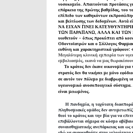
νοσοκομείο. Απαιτούνται προτάσεις γι
επάρκεια της πρώτης βαθμίδας, του τ
επίπεδο των καθηκόντων εκπροσώπηση
και βελτίωσης των δεδομένων. Αυτά
ΝΑ ΕΙΧΑΝ ΓΙΝΕΙ ΚΑΤΕΥΘΥΝΤΗΡ
ΤΩΝ ΠΑΡΑΠΑΝΩ, ΑΛΛΑ ΚΑΙ ΤΩΝ ΙΑΤ
υιοθετούν – όπως προκύπτει από κοιν
Οδοντοϊατρών και ο Σύλλογος Φαρμακ
ευθύνη και χαρακτηριστικά γράφουν: 
Μεγαλύτερη κλινική εμπειρία των υγε
εμβολιασμός, ικανά να μας θωρακίσουν
Το κράτος δεν έκανε οικονομία για τη
στρατός δεν θα νικήσει με μόνο εφόδι
σε αυτόν τον πόλεμο με διαβρωμένη ι
υγειονομικό ανοσοποιητικό σύστημα. 
είναι μειωμένος.
Η πανδημία, η ταχύτατη διασπορά τ
πληθυσμιακές ομάδες δεν αντιμετωπίζε
θεοί το κράτος και την βία για να επ
επιβάλλονται σήμερα σε κόσμο αβέβαι
συναισθηματικής ανεπάρκειας και ως ε
εδώ να αναφερθούμε στην γελοιότητα κ