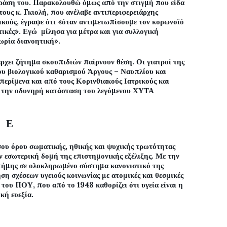
ράση του. Παρακολουθώ όμως από την στιγμή που είδα
ους κ. Γκιολή, που ανέλαβε αντιπεριφερειάρχης
ικούς, έγραψε ότι «όταν αντιμετωπίσουμε τον κορωνοϊό
τικές». Εγώ
μίλησα για μέτρα και για συλλογική
εωρία διανοητική».
χει ζήτημα σκουπιδιών παίρνουν θέση. Οι γιατροί της
ου βιολογικού καθαρισμού Άργους – Ναυπλίου και
περίμενα και από τους Κορινθιακούς Ιατρικούς και
ια την οδυνηρή κατάσταση του λεγόμενου ΧΥΤΑ
Ε
 όρου σωματικής, ηθικής και ψυχικής τρωτότητας
 εσωτερική δομή της επιστημονικής εξέλιξης. Με την
τήμης σε ολοκληρωμένο σύστημα κανονιστικό της
η σχέσεων υγειούς κοινωνίας με ατομικές και θεσμικές
 του ΠΟΥ, που από το 1948 καθορίζει ότι υγεία είναι η
κή ευεξία.