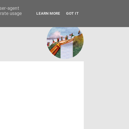
FACEBOOK
ΤΑΥΤΟΤΗΤΑ
user-agent
erate usage
LEARN MORE
GOT IT
εων θεσμών - κοινωνίας