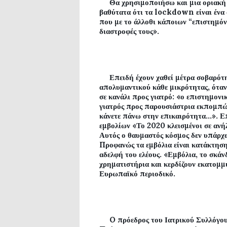
Θα χρησιμοποιήσω και μια οριακή θ
βαθύτατα ότι τα
lockdown
είναι έν
που με το άλλοθι κάποιων “επιστημόν
διαστροφές τους».
Επειδή έχουν χαθεί μέτρα σοβαρότητ
απολυμαντικού κάθε μικρότητας, όταν 
σε κανάλι προς γιατρό: «ο επιστημονικ
γιατρός προς παρουσιάστρια εκπομπών
κάνετε πάνω στην επικαιρότητα…». Επ
εμβολίων «Το 2020 κλεισμένοι σε ανήλ
Αυτός ο θαυμαστός κόσμος δεν υπάρχει
Προφανώς τα εμβόλια είναι κατάκτησ
αδελφή του ελέους. «Εμβόλια, το σκά
χρηματιστήρια και κερδίζουν εκατομμ
Ευρωπαϊκό περιοδικό.
O
πρόεδρος του Ιατρικού Συλλόγου