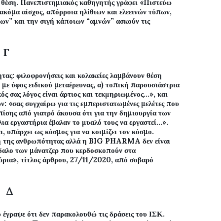
έση. Πανεπιστημιακός καθηγητής γράφει «Πιστεύω
α ακόμα αίσχος, απόρροια ηλίθιων και ελεεινών τύπων,
ων” και την σιγή κάποιων “αμνών” ασκούν τις
Γ
ας: φιλοφρονήσεις και κολακείες λαμβάνουν θέση
με ύφος ειδικού μεταέρευνας, α) τοπική παρουσιάστρια
ός σας λόγος είναι άρτιος και τεκμηριωμένος…», και
: «σας συγχαίρω για τις εμπεριστατωμένες μελέτες που
ίσης από γιατρό άκουσα ότι για την δημιουργία των
ια εργαστήρια έβαλαν το μυαλό τους να εργαστεί…».
, υπάρχει ως κόσμος για να κοιμίζει τον κόσμο.
η της ανθρωπότητας αλλά η
BIG
PHARMA
δεν είναι
νδαλο των μάνατζερ που κερδοσκοπούν στα
ύρια», τίτλος άρθρου, 27/11/2020, από σοβαρό
Δ
 έγραψε ότι δεν παρακολουθώ τις δράσεις του ΙΣΚ.