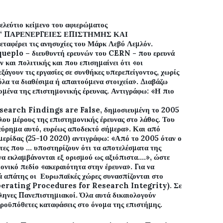
ελεύτιο κείμενο του αφιερώματος
“ ΠΑΡΕΝΕΡΓΕΙΕΣ ΕΠΙΣΤΗΜΗΣ ΚΑΙ
αφέρει τις ανησυχίες του Μάρκ Λεβύ Λεμλόν.
queplo
– διευθυντή ερευνών του
CERN
- που ερευνά
 και πολιτικής και που επισημαίνει ότι «οι
ξάγουν τις εργασίες σε συνθήκες υπερεπείγοντος, χωρίς
όλα τα διαθέσιμα ή απαιτούμενα στοιχεία». Διαβάζω
ομένα της επιστημονικής έρευνας. Αντιγράφω: «Η πιο
earch Findings are False
, δημοσιευμένη το 2005
ου μέρους της επιστημονικής έρευνας στο λάθος. Του
 εύρημα αυτό, ευρέως αποδεκτό σήμερα». Και από
μερίδας (25-10 2020) αντιγράφω: «Από το 2005 όταν ο
έτες που … υποστηρίζουν ότι τα αποτελέσματα της
να εκλαμβάνονται εξ ορισμού ως αξιόπιστα….», ώστε
ονικό πεδίο «ακεραιότητα στην έρευνα». Για να
ά απάτης οι
Ευρωπαϊκές χώρες συνασπίζονται στο
erating
Procedures
for
Research
Integrity
). Σε
ληνες Πανεπιστημιακοί. Όλα αυτά δικαιολογούν
προϋπόθετες καταφάσεις στο όνομα της επιστήμης.