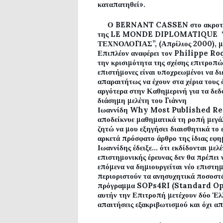
καταπατηθεί».
Ο
BERNANT CASSEN
στο ακροτ
της
LE MONDE DIPLOMATIQUE
ΤΕΧΝΟΛΟΓΙΑΣ”, (Απρίλιος 2000), μετ
Επιπλέον αναφέρει τον
Philippe
Ro
την κρισιμότητα της σχέσης επιτροπών
επιστήμονες είναι υποχρεωμένοι να διε
απαραιτήτως να έχουν στα χέρια τους 
αργότερα στην Καθημερινή για τα δεδ
διάσημη μελέτη του Γιάννη
Ιωαννίδη
Why Most Published Res
αποδείκνυε μαθηματικά τη ροπή μεγάλ
ζητώ να μου εξηγήσει διαισθητικά το
αρκετά πρόσφατο άρθρο της ίδιας εφη
Ιωαννίδης έδειξε… ότι εκδίδονται μελ
επιστημονικής έρευνας δεν θα πρέπει 
επόμενα να δημιουργείται νέο επιστημ
περιοριστούν τα ανησυχητικά ποσοστ
πρόγραμμα
SOPs
4
RI
(
Standard
Op
αυτήν την Επιτροπή μετέχουν δύο Έλ
απαιτήσεις εξακριβωτισμού και όχι α