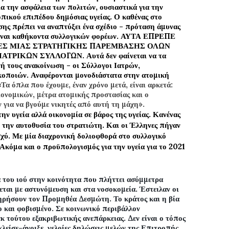
α την ασφάλεια των πολιτών, ουσιαστικά για την
οπικού επιπέδου δημόσιας υγείας. Ο καθένας στο
ς πρέπει να αναπτύξει ένα σχέδιο - πρόταση άμυνας
 είναι καθήκοντα συλλογικών φορέων. ΑΥΤΑ ΕΠΡΕΠΕ
ΙΕΣ ΜΙΑΣ ΣΤΡΑΤΗΓΙΚΗΣ ΠΑΡΕΜΒΑΣΗΣ ΟΛΩΝ
ΡΙΚΩΝ ΣΥΛΛΟΓΩΝ. Αυτά δεν φαίνεται να τα
ή τους ανακοίνωση - οι Σύλλογοι Ιατρών,
οποιών. Αναφέρονται μονοδιάστατα στην ατομική
«
Τα όπλα που έχουμε, έναν χρόνο μετά, είναι αρκετά:
ιονομικών, μέτρα ατομικής προστασίας και ο
 για να βγούμε νικητές από αυτή τη μάχη».
ν υγεία αλλά οικονομία σε βάρος της υγείας. Κανένας
ο την αυτοθυσία του στρατιώτη. Και οι Έλληνες πήγαν
σχύ. Με μία διαχρονική δολιοφθορά στο συλλογικό
Ακόμα και ο προϋπολογισμός για την υγεία για το 2021
ου ιού στην κοινότητα που πλήττει ασύμμετρα
ται με αστυνόμευση και στα νοσοκομεία. Έστειλαν οι
ιτηρήσουν τον Προμηθέα Δεσμώτη. Το κράτος και η βία
ο και φοβισμένο. Σε κοινωνικό περιβάλλον
κ τούτου εξακριβωτικής ανεπάρκειας. Δεν είναι ο τόπος
λείσε-άνοιξε, γελοίες δηλώσεις μελών της Επιτροπής