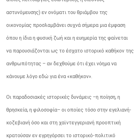
αστυνόμευσης) εν ονόματι του θριάμβου της
οικονομίας προσλαμβάνει συχνά σήμερα μια έμφαση
όπου η ίδια η φυσική ζωή και η ευημερία της φαίνεται
να παρουσιάζονται ως το έσχατο ιστορικό καθήκον της
ανθρωπότητας – αν δεχθούμε ότι έχει νόημα να
κάνουμε λόγο εδώ για ένα «καθήκον».
Οι παραδοσιακές ιστορικές δυνάμεις –η ποίηση, η
θρησκεία, η φιλοσοφία– οι οποίες τόσο στην εγελιανή-
κοζεβιανή όσο και στη χαϊντεγγεριανή προοπτική
κρατούσαν εν εγρηγόρσει το ιστορικό-πολιτικό