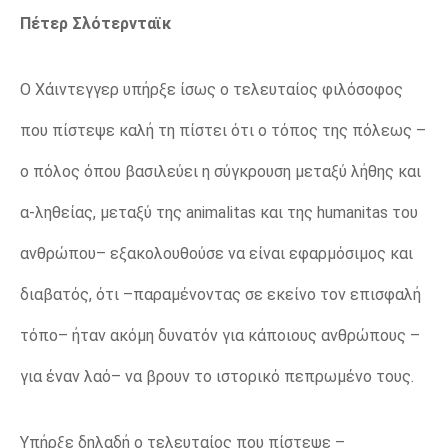
Πέτερ Σλότερνταϊκ
Ο Χάιντεγγερ υπήρξε ίσως ο τελευταίος φιλόσοφος
που πίστεψε καλή τη πίστει ότι ο τόπος της πόλεως –
ο πόλος όπου βασιλεύει η σύγκρουση μεταξύ λήθης και
α-ληθείας, μεταξύ της animalitas και της humanitas του
ανθρώπου– εξακολουθούσε να είναι εφαρμόσιμος και
διαβατός, ότι –παραμένοντας σε εκείνο τον επισφαλή
τόπο– ήταν ακόμη δυνατόν για κάποιους ανθρώπους –
για έναν λαό– να βρουν το ιστορικό πεπρωμένο τους.
Υπήρξε δηλαδή ο τελευταίος που πίστεψε –