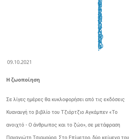
λ
ί
ο
τ
ο
υ
Τ
ζ
ι
ό
ρ
τ
ζ
ι
ο
Α
γ
κ
ά
μ
π
ε
ν
«
Τ
ο
α
ν
ο
ι
χ
τ
ό
ά
ν
θ
ρ
ω
π
ο
ς
κ
α
ι
τ
ο
ζ
ώ
ο
»
.
ΕΝΤΥΠΗ ΕΚΔΟΣΗ
09.10.2021
Η ζωοποίηση
Σε λίγες ημέρες θα κυκλοφορήσει από τις εκδόσεις
Κυαναυγή το βιβλίο του Τζιόρτζιο Αγκάμπεν «Το
ανοιχτό - Ο άνθρωπος και το ζώο», σε μετάφραση
Παναγιώτη Τσιαμούρα. Στο Επίμετρο, δύο κείμενα του