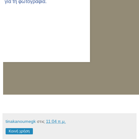
tinakanoumegk
στις
11:04 π.μ.
Κοινή χρήση