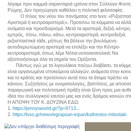
λέγαμε πριν καμμιά σαρανταριά χρόνια στον Σύλλογο Φοιτη
Ρώμης. Δεν προχώρησε καθόλου η πολιτική φιλοσοφία;
           Ο τίτλος του νέου του πονήματος στο tvxs: «Ριζοσπαστική 
Αριστερά ή κεντροαριστερά;». Προτείνω τα κόμματα να αλλά
ονόματα και προσδιορισμό. Μετά τα αριστερά, δεξιά, κέντρο, 
εμπρός, πίσω, πάνω, κάτω, κεντροαριστερά, κεντροδεξιά, 
ριζοσπαστικά τάδε, μήπως θα βόλευε την βουλόμενη- 
αυτοδιερωτώμενη αριστερά να επιλέξει και την Κέντρο-
κεντροαριστερά, όπως λέμε Νότια-νοτιοανατολικά; Να 
αξιοποιήσουμε όλα τα σημεία του Ορίζοντα. 
       Πάντως εγώ με τα λιγουλάκια πούχω διαβάσει, τα κόμματα 
είναι οργανωμένα υποκείμενα αλλαγών, ανάμεσα στην κοινω
και το κράτος και προτείνουν αυτά που τα άτομα πρέπει να 
κάνουν. Συζητήσεις με ονοματολογίες, βαπτίσεις, με απούσα
παραγωγική και πολιτισμική πράξη είναι ξένη προς μια αυθε
ιδέα του συλλογικού εαυτού μας και ενός δρόμου κοινών σ
Η ΑΠΟΨΗ ΤΟΥ Κ. ΔΟΥΖΙΝΑ ΕΔΩ: 
1. 
https://jennysworld.gr/?p=9713...
2. 
https://tvxs.gr/news/egrapsan-eipan/kathestos-mitsotaki