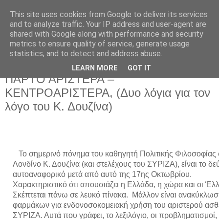
This site uses cookies from Google to deliver its services
and to analyze traffic. Your IP address and user-agent are
shared with Google along with performance and security
metrics to ensure quality of service, generate usage
statistics, and to detect and address abuse.
LEARN MORE
GOT IT
Κυριακή 24 Οκτωβρίου 2021
ΠΑΡΤΟ ΑΡΙΣΤΕΡΑ –
ΚΕΝΤΡΟΑΡΙΣΤΕΡΑ, (Δυο λόγια για τον
λόγο του Κ. Δουζίνα)
   Το σημερινό πόνημα του καθηγητή Πολιτικής Φιλοσοφίας στο 
Λονδίνο Κ. Δουζίνα (και στελέχους του ΣΥΡΙΖΑ), είναι το δεύ
αυτοαναφορικό μετά από αυτό της 17ης Οκτωβρίου. 
Χαρακτηριστικό ότι απουσιάζει η Ελλάδα, η χώρα και οι Έλλ
Σκέπτεται πάνω σε λευκό πίνακα.  Μάλλον είναι ανακύκλωσ
φαρμάκων για ενδονοσοκομειακή χρήση του αριστερού ασθ
ΣΥΡΙΖΑ. Αυτά που γράφει, το λεξιλόγιο, οι προβληματισμοί, 