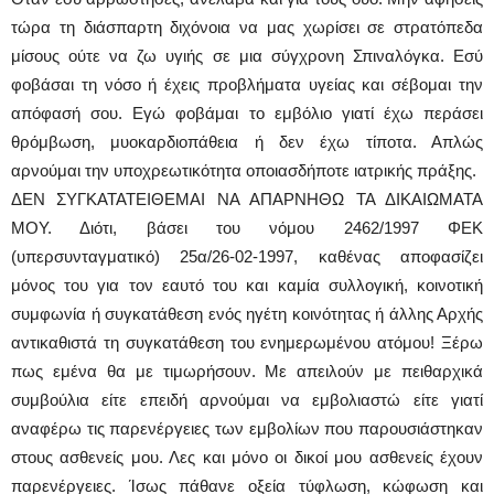
τώρα τη διάσπαρτη διχόνοια να μας χωρίσει σε στρατόπεδα
μίσους ούτε να ζω υγιής σε μια σύγχρονη Σπιναλόγκα. Εσύ
φοβάσαι τη νόσο ή έχεις προβλήματα υγείας και σέβομαι την
απόφασή σου. Εγώ φοβάμαι το εμβόλιο γιατί έχω περάσει
θρόμβωση, μυοκαρδιοπάθεια ή δεν έχω τίποτα. Απλώς
αρνούμαι την υποχρεωτικότητα οποιασδήποτε ιατρικής πράξης.
ΔΕΝ ΣΥΓΚΑΤΑΤΕΙΘΕΜΑΙ ΝΑ ΑΠΑΡΝΗΘΩ ΤΑ ΔΙΚΑΙΩΜΑΤΑ
ΜΟΥ. Διότι, βάσει του νόμου 2462/1997 ΦΕΚ
(υπερσυνταγματικό) 25α/26-02-1997, καθένας αποφασίζει
μόνος του για τον εαυτό του και καμία συλλογική, κοινοτική
συμφωνία ή συγκατάθεση ενός ηγέτη κοινότητας ή άλλης Αρχής
αντικαθιστά τη συγκατάθεση του ενημερωμένου ατόμου! Ξέρω
πως εμένα θα με τιμωρήσουν. Με απειλούν με πειθαρχικά
συμβούλια είτε επειδή αρνούμαι να εμβολιαστώ είτε γιατί
αναφέρω τις παρενέργειες των εμβολίων που παρουσιάστηκαν
στους ασθενείς μου. Λες και μόνο οι δικοί μου ασθενείς έχουν
παρενέργειες. Ίσως πάθανε οξεία τύφλωση, κώφωση και