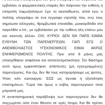
εμβολίου, οι φαρμακευτικές εταιρίες δεν παίρνουν την ευθύνη, η
επιτροπή λοιμωξιολόγων έχει το ακαταδίωκτο, αλλά εγώ ο
πολίτης υπογράφω σε ένα έγγραφο ντροπής που, ενώ τους
σημείωσα αλλεργίες, θρομβωτικά επεισόδια, μυοκαρδίτιδα στο
παρελθόν κ.λπ., με εμβολίασαν με την ευθύνη όλη επάνω μου
και κανενός άλλου. ΟΧΙ, ΚΥΡΙΟΙ. ΔΕΝ ΘΑ ΠΑΡΩ ΚΑΜΙΑ
ΕΥΘΥΝΗ ΤΩΝ ΠΑΡΕΝΕΡΓΕΙΩΝ. ΓΙΑΤΙ ΕΓΩ Ο
ΑΝΕΜΒΟΛΙΑΣΤΟΣ ΥΓΕΙΟΝΟΜΙΚΟΣ ΕΙΜΑΙ ΑΚΡΩΣ
ΕΝΗΜΕΡΩΜΕΝΟΣ ΠΟΛΙΤΗΣ. Πριν από 8 μήνες μάς
υποσχέθηκαν ασφάλεια και αποτελεσματικότητα. Στο διάστημα
αυτό όμως εμφανίστηκαν απίστευτες (μη εγγεγραμμένες)
παρενέργειες. Και όχι, δεν θα τους κατηγορήσουμε ως ψεύτες.
Ήταν κάτι καινούργιο. ΙΣΩΣ ως άγνοια ή εξαπάτηση
επιστημόνων. Τώρα πια όμως ο κύβος παρενεργειών είναι
μπροστά μας.
Η αντιεπιστημονική παράβλεψη των παρενεργειών δεν θα
συγχωρέσει ούτε έναν θάνατο σε υγιές άτομο. Και θα πρέπει