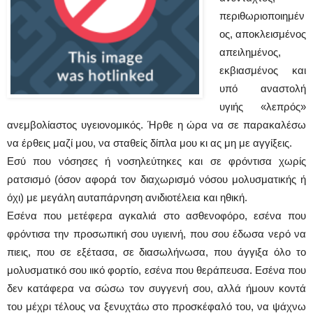
περιθωριοποιημέν
ος, αποκλεισμένος
απειλημένος,
εκβιασμένος και
υπό αναστολή
υγιής «λεπρός»
ανεμβολίαστος υγειονομικός. Ήρθε η ώρα να σε παρακαλέσω
να έρθεις μαζί μου, να σταθείς δίπλα μου κι ας μη με αγγίξεις.
Εσύ που νόσησες ή νοσηλεύτηκες και σε φρόντισα χωρίς
ρατσισμό (όσον αφορά τον διαχωρισμό νόσου μολυσματικής ή
όχι) με μεγάλη αυταπάρνηση ανιδιοτέλεια και ηθική.
Εσένα που μετέφερα αγκαλιά στο ασθενοφόρο, εσένα που
φρόντισα την προσωπική σου υγιεινή, που σου έδωσα νερό να
πιεις, που σε εξέτασα, σε διασωλήνωσα, που άγγιξα όλο το
μολυσματικό σου ιικό φορτίο, εσένα που θεράπευσα. Εσένα που
δεν κατάφερα να σώσω τον συγγενή σου, αλλά ήμουν κοντά
του μέχρι τέλους να ξενυχτάω στο προσκέφαλό του, να ψάχνω