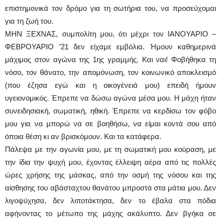
επιστημονικά τον δρόμο για τη σωτήρια του, να προσεύχομαι
για τη ζωή του.
ΜΗΝ ΞΕΧΝΑΣ, συμπολίτη μου, ότι μέχρι τον ΙΑΝΟΥΑΡΙΟ –
ΦΕΒΡΟΥΑΡΙΟ ’21 δεν είχαμε εμβόλια. Ήμουν καθημερινά
μάχιμος στον αγώνα της 1ης γραμμής. Και ναι! Φοβήθηκα τη
νόσο, τον θάνατο, την απομόνωση, τον κοινωνικό αποκλεισμό
(που έζησα εγώ και η οικογένειά μου) επειδή ήμουν
υγειονομικός. Έπρεπε να δώσω αγώνα μέσα μου. Η μάχη ήταν
συνειδησιακή, σωματική, ηθική. Έπρεπε να κερδίσω τον φόβο
μου για να μπορώ να σε βοηθήσω, να είμαι κοντά σου από
όποια θέση κι αν βρισκόμουν. Και τα κατάφερα.
Πάλεψα με την αγωνία μου, με τη σωματική μου κούραση, με
την ίδια την ψυχή μου, έχοντας έλλειψη αέρα από τις πολλές
ώρες χρήσης της μάσκας, από την οσμή της νόσου και της
αίσθησης του αβάσταχτου θανάτου μπροστά στα μάτια μου. Δεν
λιγοψύχησα, δεν λιποτάκτησα, δεν το έβαλα στα πόδια
αφήνοντας το μέτωπο της μάχης ακάλυπτο. Δεν βγήκα σε