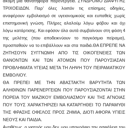
ακόμη μια θανατηφόρα παρενέργεια. ΣΥΝΔΡΟΜΟ ΔΙΑΦΥΓΗΣ
ΤΡΙΧΟΕΙΔΩΝ. Παρ’ όλες λοιπόν τις επίσημες οδηγίες,
αναφέρουν εμβολιασμό σε υγειονομικούς και ευπαθείς χωρίς
επιστημονική γνώση. Πλήρες αλαλούμ λόγω φόβου και όχι
λόγω κατάρτισης. Και εφόσον όλα αυτά συμβαίνουν στη φάση 4
της μελέτης (που αποδεικνύουν το παγκόσμιο πείραμα),
προσπαθούν να το επιβάλλουν και στα παιδιά.ΘΑ ΕΠΡΕΠΕ ΝΑ
ΖΗΤΗΣΟΥΝ ΣΥΓΓΝΩΜΗ ΑΠΟ ΤΙΣ ΟΙΚΟΓΕΝΕΙΕΣ ΤΩΝ
ΘΑΝΟΝΤΩΝ KAI TΩΝ ΑΤΟΜΩΝ ΠΟΥ ΠΑΡΟΥΣΙΑΣΑΝ
ΠΡΟΒΛΗΜΑΤΑ ΥΓΕΙΑΣ ΜΕΤΑ ΤΗ ΛΗΨΗ ΤΟΥ ΠΕΙΡΑΜΑΤΙΚΟΥ
ΕΜΒΟΛΙΟΥ.
ΘΑ ΠΡΕΠΕΙ ΜΕ ΤΗΝ ΑΒΑΣΤΑΚΤΗ ΒΑΡΥΤΗΤΑ ΤΩΝ
ΑΛΗΘΙΝΩΝ ΠΑΡΕΝΕΡΓΕΙΩΝ ΠΟΥ ΠΑΡΟΥΣΙΑΖΟΝΤΑΙ ΣΤΗΝ
ΠΟΡΕΙΑ ΤΟΥ ΜΑΖΙΚΟΥ ΕΜΒΟΛΙΑΣΜΟΥ ΚΑΙ ΤΗΣ ΑΓΝΟΙΑΣ
ΠΟΥ ΤΟΥΣ ΧΑΡΑΚΤΗΡΙΖΕΙ ΝΑ ΚΑΤΑΡΓΗΘΕΙ ΤΟ ΠΑΡΑΜΥΘΙ
ΤΗΣ ΦΡΑΣΗΣ ΟΦΕΛΟΣ ΠΡΟΣ ΖΗΜΙΑ, ΔΙΟΤΙ ΑΦΟΡΑ ΥΓΙΕΙΣ
ΝΕΟΥΣ ΚΑΙ ΠΑΙΔΙΑ.
Αντιθέτως, ο γιατρός μου δεν μου υπογράφει την ασφάλεια του