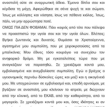
αναστολή ούτε σε αναρρωτική άδεια. Έμεινα δίπλα σου και
κέρδισα τη μάχη. Αφιερώθηκα σε σένα ψυχή τε και σώματι.
Ίσως με κόλλησες και νόσησα, ίσως να πέθανα κιόλας. Ίσως,
πάλι, να μην αρρώστησα ποτέ.
ΟΜΩΣ ΠΙΑ ΔΕΝ ΦΟΒΑΜΑΙ. Πάει καιρός από τότε που πάλεψα
να προασπιστώ την υγεία σου και την υγεία όλων. Βλέπεις;
Βγήκα ζωντανός και δυνατός. Θυμάσαι τα Χριστούγεννα,
αγαπημένε μου συμπολίτη, που με χειροκροτούσες από τα
μπαλκόνια; Μου έδινες τόσο κουράγιο να συνεχίσω τον
ανηφορικό δρόμο. Μη με εγκαταλείπεις τώρα που με
αναγκάζουν να παραιτηθώ. Σε χρειάζομαι κοντά μου,
εμβολιασμένε και ανεμβολίαστε συμπολίτη. Εγώ ο βράχος o
υγειονομικός περνάω δύσκολες ώρες και μαζί και η οικογένειά
μου. Με υποχρεώνουν σε εμβολιασμό και, επειδή αρνούμαι, με
βγάζουν σε αναστολή, μου κλείνουν το ιατρείο, με διώχνουν
από την κλινική, από το ΕΚΑΒ, από την καθαριότητα, από το
μαγειρείο. Σε χρειάζομαι κοντά μου και, όσες ιδιότητες κι αν