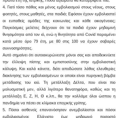
πρώτα έτη της Ιατρικής. Πόσα αξιώματα θα καταρρίψετε πια;
4. Γιατί τόσο πάθος και μένος εμβολιασμού στους νέους, στους
φοιτητές, στους μαθητές, στα παιδιά; Εφόσον έχουν εμβολιαστεί
οι ευπαθείς ομάδες της κοινωνίας και κάθε οικογένειας;
Παγκόσμιες μελέτες δείχνουν ότι τα παιδιά έχουν μηδαμινή
θνησιμότητα από τον ιό, ενώ η θνητότητα από Covid παραμένει
κατά μέσο όρο 79 έτη, με 80 στις 100 να έχουν σοβαρές
συννοσηρότητες.
Αυτό σημαίνει ότι αυτοακυρώνεστε μόνοι σας και αποδεικνύετε
την έλλειψη πίστης και εμπιστοσύνης στην εμβολιαστική
κάλυψη. Και καλά κάνετε, διότι αποδώσατε λάθος ελευθερίες
διακίνησης των εμβολιασμένων οι οποίοι είναι πυρηνική βόμβα
μετάδοσης του ιού. Τη μετάλλαξη Δέλτα, που είναι πιο
μολυσματική μεν, αλλά λιγότερο θανατηφόρα, καθώς και τη
μετάλλαξη Ε, Ζ, Η, Θ κ.λπ., θα την κολλάμε όλοι ώσπου η
πανδημία να πέσει σε κλίμακα εποχικής γρίπης.
5. Πόσοι ασθενείς επανανόσησαν ανεμβολίαστοι και πόσοι
εμβολιασμένοι; Ελάχιστο έως μηδαμινό ποσοστό