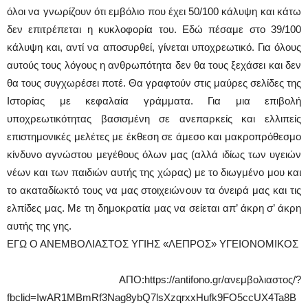
όλοι να γνωρίζουν ότι εμβόλιο που έχει 50/100 κάλυψη και κάτω
δεν επιτρέπεται η κυκλοφορία του. Εδώ πέσαμε στο 39/100
κάλυψη και, αντί να αποσυρθεί, γίνεται υποχρεωτικό. Για όλους
αυτούς τους λόγους η ανθρωπότητα δεν θα τους ξεχάσει και δεν
θα τους συγχωρέσει ποτέ. Θα γραφτούν στις μαύρες σελίδες της
Ιστορίας με κεφαλαία γράμματα. Για μια επιβολή
υποχρεωτικότητας βασισμένη σε ανεπαρκείς και ελλιπείς
επιστημονικές μελέτες με έκθεση σε άμεσο και μακροπρόθεσμο
κίνδυνο αγνώστου μεγέθους όλων μας (αλλά ιδίως των υγειών
νέων και των παιδιών αυτής της χώρας) με το διωγμένο μου και
το ακαταδίωκτό τους να μας στοιχειώνουν τα όνειρά μας και τις
ελπίδες μας. Με τη δημοκρατία μας να σείεται απ’ άκρη σ’ άκρη
αυτής της γης.
ΕΓΩ Ο ΑΝΕΜΒΟΛΙΑΣΤΟΣ ΥΓΙΗΣ «ΛΕΠΡΟΣ» ΥΓΕΙΟΝΟΜΙΚΟΣ
ΑΠΟ:https://antifono.gr/ανεμβολιαστος/?
fbclid=IwAR1MBmRf3Nag8ybQ7lsXzqrxxHufk9FO5ccUX4Ta8B