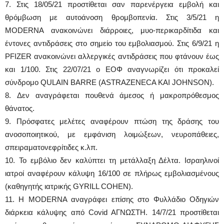
7. Στις 18/05/21 προστίθεται σαν παρενέργεια εμβολή και
θρόμβωση με αυτοάνοση θρομβοπενία. Στις 3/5/21 η
MODERNA ανακοινώνει διάρροιες, μυο-περικαρδίτιδα και
έντονες αντιδράσεις στο σημείο του εμβολιασμού. Στις 6/9/21 η
PFIZER ανακοινώνει αλλεργικές αντιδράσεις που φτάνουν έως
και 1/100. Στις 22/07/21 ο ΕΟΦ αναγνωρίζει ότι προκαλεί
σύνδρομο QULAIN BARRE (ASTRAZENΕCA KAI JOHNSON).
8. Δεν αναγράφεται πουθενά άμεσος ή μακροπρόθεσμος
θάνατος.
9. Πρόσφατες μελέτες αναφέρουν πτώση της δράσης του
ανοσοποιητικού, με εμφάνιση λοιμώξεων, νευροπάθειες,
σπειραματονεφρίτιδες κ.λπ.
10. Το εμβόλιο δεν καλύπτει τη μετάλλαξη Δέλτα. Ισραηλινοί
ιατροί αναφέρουν κάλυψη 16/100 σε πλήρως εμβολιασμένους
(καθηγητής ιατρικής GYRILL COHEN).
11. Η ΜODERNA αναγράφει επίσης στο Φυλλάδιο Οδηγιών
διάρκεια κάλυψης από Covid AΓΝΩΣΤΗ. 14/7/21 προστίθεται