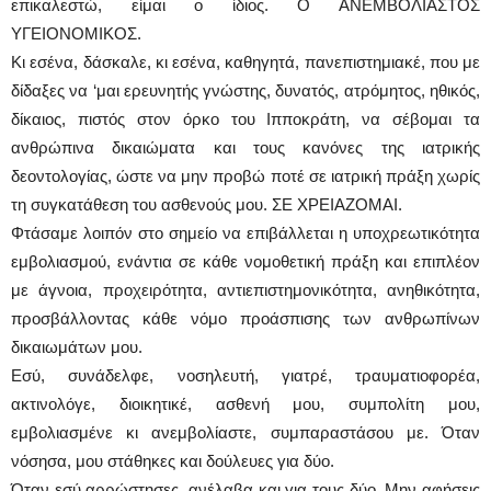
επικαλεστώ, είμαι ο ίδιος. Ο ΑΝΕΜΒΟΛΙΑΣΤΟΣ
ΥΓΕΙΟΝΟΜΙΚΟΣ.
Κι εσένα, δάσκαλε, κι εσένα, καθηγητά, πανεπιστημιακέ, που με
δίδαξες να ‘μαι ερευνητής γνώστης, δυνατός, ατρόμητος, ηθικός,
δίκαιος, πιστός στον όρκο του Ιπποκράτη, να σέβομαι τα
ανθρώπινα δικαιώματα και τους κανόνες της ιατρικής
δεοντολογίας, ώστε να μην προβώ ποτέ σε ιατρική πράξη χωρίς
τη συγκατάθεση του ασθενούς μου. ΣΕ ΧΡΕΙΑΖΟΜΑΙ.
Φτάσαμε λοιπόν στο σημείο να επιβάλλεται η υποχρεωτικότητα
εμβολιασμού, ενάντια σε κάθε νομοθετική πράξη και επιπλέον
με άγνοια, προχειρότητα, αντιεπιστημονικότητα, ανηθικότητα,
προσβάλλοντας κάθε νόμο προάσπισης των ανθρωπίνων
δικαιωμάτων μου.
Εσύ, συνάδελφε, νοσηλευτή, γιατρέ, τραυματιοφορέα,
ακτινολόγε, διοικητικέ, ασθενή μου, συμπολίτη μου,
εμβολιασμένε κι ανεμβολίαστε, συμπαραστάσου με. Όταν
νόσησα, μου στάθηκες και δούλευες για δύο.
Όταν εσύ αρρώστησες, ανέλαβα και για τους δύο. Μην αφήσεις