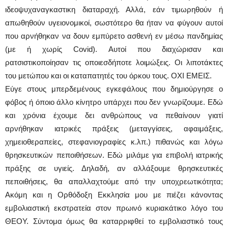
ιδεοψυχαναγκαστικη διαταραχή. Αλλά, εάν τιμωρηθούν ή
απωθηθούν υγειονομικοί, σωστότερο θα ήταν να φύγουν αυτοί
που αρνήθηκαν να δουν εμπύρετο ασθενή εν μέσω πανδημίας
(με ή χωρίς Covid). Αυτοί που διαχώρισαν και
ρατσιστικοποίησαν τις οποιεσδήποτε λοιμώξεις. Οι λιποτάκτες
του μετώπου και οι καταπατητές του όρκου τους. ΟΧΙ ΕΜΕΙΣ.
Εύγε στους μπερδεμένους εγκεφάλους που δημιούργησε ο
φόβος ή όποιο άλλο κίνητρο υπάρχει που δεν γνωρίζουμε. Εδώ
και χρόνια έχουμε δει ανθρώπους να πεθαίνουν γιατί
αρνήθηκαν ιατρικές πράξεις (μεταγγίσεις, αφαιμάξεις,
χημειοθεραπείες, στεφανιογραφίες κ.λπ.) πιθανώς και λόγω
θρησκευτικών πεποιθήσεων. Εδώ μιλάμε για επιβολή ιατρικής
πράξης σε υγιείς. Δηλαδή, αν αλλάξουμε θρησκευτικές
πεποιθήσεις, θα απαλλαχτούμε από την υποχρεωτικότητα;
Ακόμη και η Ορθόδοξη Εκκλησία μου με πιέζει κάνοντας
εμβολιαστική εκστρατεία στον πρωινό κυριακάτικο λόγο του
ΘΕΟΥ. Σύντομα όμως θα καταρριφθεί το εμβολιαστικό τους