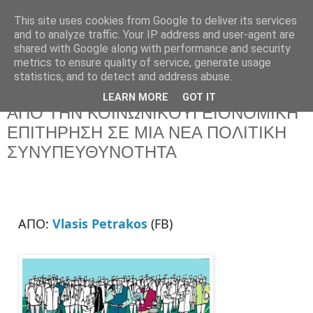
This site uses cookies from Google to deliver its services
and to analyze traffic. Your IP address and user-agent are
shared with Google along with performance and security
metrics to ensure quality of service, generate usage
statistics, and to detect and address abuse.
LEARN MORE
GOT IT
Πέμπτη 15 Ιουλίου 2021
ΑΠΟ ΤΗΝ ΚΟΙΝΩΝΙKOΫΓΕΙΟΝΟΜΙΚΗ
ΕΠΙΤΗΡΗΣΗ ΣΕ ΜΙΑ ΝΕΑ ΠΟΛΙΤΙΚΗ
ΣΥΝΥΠΕΥΘΥΝΟΤΗΤΑ
ΑΠΟ:
Vlasis Petrakos
(FB)