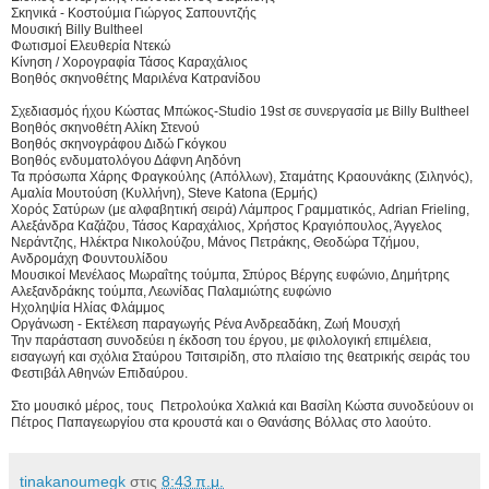
Σκηνικά - Κοστούμια Γιώργος Σαπουντζής
Μουσική Billy Bultheel
Φωτισμοί Ελευθερία Ντεκώ
Κίνηση / Χορογραφία Τάσος Καραχάλιος
Βοηθός σκηνοθέτης Μαριλένα Κατρανίδου
Σχεδιασμός ήχου Κώστας Μπώκος-Studio 19st σε συνεργασία με Billy Bultheel
Βοηθός σκηνοθέτη Αλίκη Στενού
Βοηθός σκηνογράφου Διδώ Γκόγκου
Βοηθός ενδυματολόγου Δάφνη Αηδόνη
Τα πρόσωπα Χάρης Φραγκούλης (Απόλλων), Σταμάτης Κραουνάκης (Σιληνός),
Αμαλία Μουτούση (Κυλλήνη), Steve Katona (Ερμής)
Χορός Σατύρων (με αλφαβητική σειρά) Λάμπρος Γραμματικός, Adrian Frieling,
Αλεξάνδρα Καζάζου, Τάσος Καραχάλιος, Χρήστος Κραγιόπουλος, Άγγελος
Νεράντζης, Ηλέκτρα Νικολούζου, Μάνος Πετράκης, Θεοδώρα Τζήμου,
Ανδρομάχη Φουντουλίδου
Μουσικοί Μενέλαος Μωραΐτης τούμπα, Σπύρος Βέργης ευφώνιο, Δημήτρης
Αλεξανδράκης τούμπα, Λεωνίδας Παλαμιώτης ευφώνιο
Ηχοληψία Ηλίας Φλάμμος
Οργάνωση - Εκτέλεση παραγωγής Ρένα Ανδρεαδάκη, Ζωή Μουσχή
Την παράσταση συνοδεύει η έκδοση του έργου, με φιλολογική επιμέλεια,
εισαγωγή και σχόλια Σταύρου Τσιτσιρίδη, στο πλαίσιο της θεατρικής σειράς του
Φεστιβάλ Αθηνών Επιδαύρου.
Στο μουσικό μέρος, τους Πετρολούκα Χαλκιά και Βασίλη Κώστα συνοδεύουν οι
Πέτρος Παπαγεωργίου στα κρουστά και ο Θανάσης Βόλλας στο λαούτο.
tinakanoumegk
στις
8:43 π.μ.