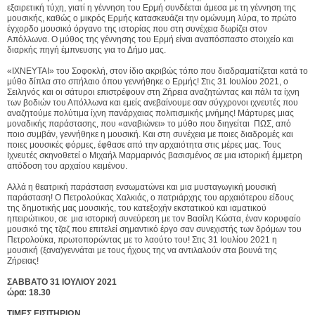
εξαιρετική τύχη, γιατί η γέννηση του Ερμή συνδέεται άμεσα με τη γέννηση της
μουσικής, καθώς ο μικρός Ερμής κατασκευάζει την ομώνυμη λύρα, το πρώτο
έγχορδο μουσικό όργανο της ιστορίας που στη συνέχεια δωρίζει στον
Απόλλωνα. Ο μύθος της γέννησης του Ερμή είναι αναπόσπαστο στοιχείο και
διαρκής πηγή έμπνευσης για το Δήμο μας.
«ΙΧΝΕΥΤΑΙ» του Σοφοκλή, στον ίδιο ακριβώς τόπο που διαδραματίζεται κατά το
μύθο δίπλα στο σπήλαιο όπου γεννήθηκε ο Ερμής! Στις 31 Ιουλίου 2021, ο
Σειληνός και οι σάτυροι επιστρέφουν στη Ζήρεια αναζητώντας και πάλι τα ίχνη
των βοδιών του Απόλλωνα και εμείς ανεβαίνουμε σαν σύγχρονοι ιχνευτές που
αναζητούμε πολύτιμα ίχνη πανάρχαιας πολιτισμικής μνήμης! Μάρτυρες μιας
μοναδικής παράστασης, που «αναβιώνει» το μύθο που διηγείται ΠΩΣ, από
ποιο συμβάν, γεννήθηκε η μουσική. Και στη συνέχεια με ποιες διαδρομές και
ποιες μουσικές φόρμες, έφθασε από την αρχαιότητα στις μέρες μας. Τους
Ιχνευτές σκηνοθετεί ο Μιχαήλ Μαρμαρινός βασισμένος σε μια ιστορική έμμετρη
απόδοση του αρχαίου κειμένου.
Αλλά η θεατρική παράσταση ενσωματώνει και μια μυσταγωγική μουσική
παράσταση! O Πετρολούκας Χαλκιάς, ο πατριάρχης του αρχαιότερου είδους
της δημοτικής μας μουσικής, του κατεξοχήν εκστατικού και ιαματικού
ηπειρώτικου, σε μια ιστορική συνεύρεση με τον Βασίλη Κώστα, έναν κορυφαίο
μουσικό της τζαζ που επιτελεί σημαντικό έργο σαν συνεχιστής των δρόμων του
Πετρολούκα, πρωτοπορώντας με το λαούτο του! Στις 31 Ιουλίου 2021 η
μουσική (ξανα)γεννάται με τους ήχους της να αντιλαλούν στα βουνά της
Ζήρειας!
ΣΑΒΒΑΤΟ 31 ΙΟΥΛΙΟΥ 2021
ώρα: 18.30
ΤΙΜΕΣ ΕΙΣΙΤΗΡΙΩΝ