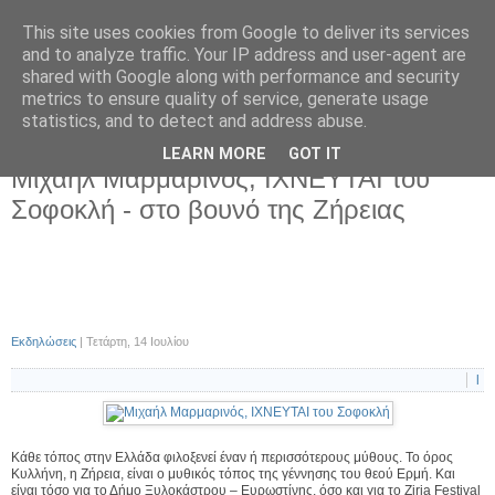
This site uses cookies from Google to deliver its services
and to analyze traffic. Your IP address and user-agent are
shared with Google along with performance and security
metrics to ensure quality of service, generate usage
statistics, and to detect and address abuse.
LEARN MORE
GOT IT
Τετάρτη 14 Ιουλίου 2021
Μιχαήλ Μαρμαρινός, ΙΧΝΕΥΤΑΙ του
Σοφοκλή - στο βουνό της Ζήρειας
Εκδηλώσεις
| Τετάρτη, 14 Ιουλίου
l
Κάθε τόπος στην Ελλάδα φιλοξενεί έναν ή περισσότερους μύθους. Το όρος
Κυλλήνη, η Ζήρεια, είναι ο μυθικός τόπος της γέννησης του θεού Ερμή. Και
είναι τόσο για το Δήμο Ξυλοκάστρου – Ευρωστίνης, όσο και για το Ziria Festival