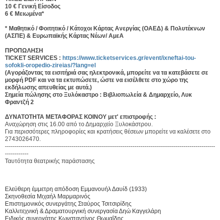
10 € Γενική Είσοδος
6 € Μειωμένα*
* Μαθητικό / Φοιτητικό / Κάτοχοι Κάρτας Ανεργίας (ΟΑΕΔ) & Πολυτέκνων
(ΑΣΠΕ) & Ευρωπαϊκής Κάρτας Νέων/ ΑμεΑ
ΠΡΟΠΩΛΗΣΗ
TICKET SERVICES :
https://www.ticketservices.gr/event/ixneftai-tou-
sofokli-oropedio-zireias/?lang=el
(Αγοράζοντας τα εισιτήριά σας ηλεκτρονικά, μπορείτε να τα κατεβάσετε σε
μορφή PDF και να τα εκτυπώσετε, ώστε να εισέλθετε στο χώρο της
εκδήλωσης απευθείας με αυτά.)
Σημεία πώλησης στο Ξυλόκαστρο : Βιβλιοπωλεία & Δημαρχείο, Λυκ
Φραντζή 2
ΔΥΝΑΤΟΤΗΤΑ ΜΕΤΑΦΟΡΑΣ ΚΟΙΝΟΥ μετ' επιστροφής :
Αναχώρηση στις 16.00 από το Δημαρχείο Ξυλοκάστρου.
Για περισσότερες πληροφορίες και κρατήσεις θέσεων μπορείτε να καλέσετε στο
2743026470.
-----------------------------------------------------------------------------------------------------------
------------
Ταυτότητα θεατρικής παράστασης
Ελεύθερη έμμετρη απόδοση Εμμανουήλ Δαυίδ (1933)
Σκηνοθεσία Μιχαήλ Μαρμαρινός
Επιστημονικός συνεργάτης Σταύρος Τσιτσιρίδης
Καλλιτεχνική & Δραματουργική συνεργασία Δηώ Καγγελάρη
Ειδικός συνεργάτης Κωνσταντίνος Θωμαΐδης