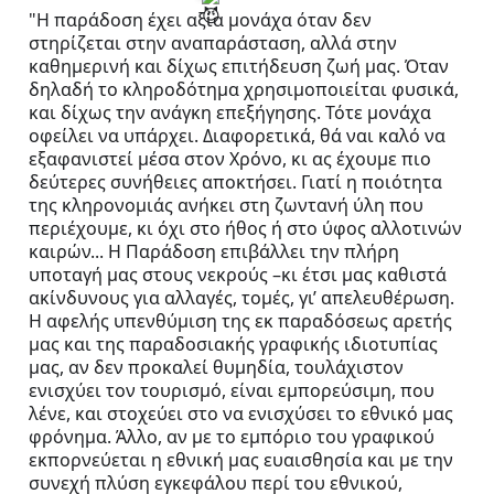
"Η παράδοση έχει αξία μονάχα όταν δεν 
στηρίζεται στην αναπαράσταση, αλλά στην 
καθημερινή και δίχως επιτήδευση ζωή μας. Όταν 
δηλαδή το κληροδότημα χρησιμοποιείται φυσικά, 
και δίχως την ανάγκη επεξήγησης. Τότε μονάχα 
οφείλει να υπάρχει. Διαφορετικά, θά ναι καλό να 
εξαφανιστεί μέσα στον Χρόνο, κι ας έχουμε πιο 
δεύτερες συνήθειες αποκτήσει. Γιατί η ποιότητα 
της κληρονομιάς ανήκει στη ζωντανή ύλη που 
περιέχουμε, κι όχι στο ήθος ή στο ύφος αλλοτινών 
καιρών... Η Παράδοση επιβάλλει την πλήρη 
υποταγή μας στους νεκρούς –κι έτσι μας καθιστά 
ακίνδυνους για αλλαγές, τομές, γι’ απελευθέρωση. 
Η αφελής υπενθύμιση της εκ παραδόσεως αρετής 
μας και της παραδοσιακής γραφικής ιδιοτυπίας 
μας, αν δεν προκαλεί θυμηδία, τουλάχιστον 
ενισχύει τον τουρισμό, είναι εμπορεύσιμη, που 
λένε, και στοχεύει στο να ενισχύσει το εθνικό μας 
φρόνημα. Άλλο, αν με το εμπόριο του γραφικού 
εκπορνεύεται η εθνική μας ευαισθησία και με την 
συνεχή πλύση εγκεφάλου περί του εθνικού, 