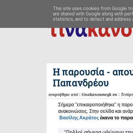
ΑΡΧΙΚΗ
ΠΟΙΟΣ ΤΙ ΠΟΥ
ΠΡΟΣ ΤΟ ΔΕΙΝ
This site uses cookies from Google to 
are shared with Google along with per
δημιουργία / εδαφικές, ανθρωπολογικές ρ
ΕΠΙΚΟΙΝΩΝΙΑ
statistics, and to detect and address 
Η παρουσία - απο
Παπανδρέου
αναρτήθηκε από :
tinakanoumegk
on :
Τετάρτ
Σήμερα "επικαιροποιήθηκε" η παρο
ανακοινώσεις. Στην σελίδα και ανά
Βασίλης Ακράτος
έκανα το παρα
"Πολλοί σήμερα υψώνουν την ση