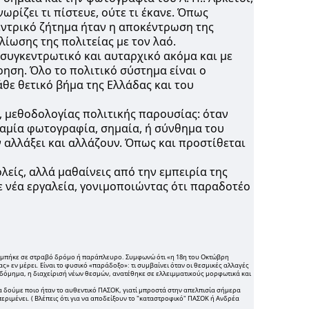
ωρίζει τι πίστευε, ούτε τι έκανε. Όπως
 κεντρικό ζήτημα ήταν η αποκέντρωση της
ίωσης της πολιτείας με τον λαό.
συγκεντρωτικό και αυταρχικό ακόμα και με
ρηση. Όλο το πολιτικό σύστημα είναι ο
θε θετικό βήμα της Ελλάδας και του
 μεθοδολογίας πολιτικής παρουσίας: όταν
 καμία φωτογραφία, σημαία, ή σύνθημα του
 αλλάξει και αλλάζουν. Όπως και προστίθεται
είς, αλλά μαθαίνεις από την εμπειρία της
ε νέα εργαλεία, γονιμοποιώντας ότι παραδοτέο
άν μπήκε σε στραβό δρόμο ή παράπλευρο. Συμφωνώ ότι «η 18η του Οκτώβρη
ς» εν μέρει. Είναι το φυσικό «παράδοξο»: τι συμβαίνει όταν οι θεσμικές αλλαγές
οδόμημα, η διαχείρισή νέων θεσμών, ανατέθηκε σε ελλειμματικούς μορφωτικά και
α δούμε ποιο ήταν το αυθεντικό ΠΑΣΟΚ, γιατί μπροστά στην απελπισία σήμερα
περιμένει. ( Βλέπεις ότι για να αποδείξουν το "καταστροφικό" ΠΑΣΟΚ ή Ανδρέα