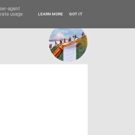
FACEBOOK
ΤΑΥΤΟΤΗΤΑ
user-agent
erate usage
LEARN MORE
GOT IT
εων θεσμών - κοινωνίας