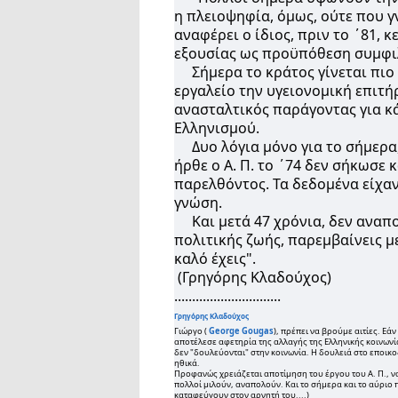
η πλειοψηφία, όμως, ούτε που γν
αναφέρει ο ίδιος, πριν το ΄81,
εξουσίας ως προϋπόθεση συμφιλ
Σήμερα το κράτος γίνεται πιο 
εργαλείο την υγειονομική επιτή
ανασταλτικός παράγοντας για κά
Ελληνισμού.
Δυο λόγια μόνο για το σήμερα,
ήρθε ο Α. Π. το ΄74 δεν σήκωσε
παρελθόντος. Τα δεδομένα είχαν
γνώση.
Και μετά 47 χρόνια, δεν αναπολ
πολιτικής ζωής, παρεμβαίνεις μ
καλό έχεις".
(Γρηγόρης Κλαδούχος)
..............................
Γρηγόρης Κλαδούχος
Γιώργο (
George Gougas
), πρέπει να βρούμε αιτίες. Ε
αποτέλεσε αφετηρία της αλλαγής της Ελληνικής κοινωνία
δεν "δουλεύονται" στην κοινωνία. H δουλειά στο εποικ
ηθικά.
Προφανώς χρειάζεται αποτίμηση του έργου του Α. Π., ν
πολλοί μιλούν, αναπολούν. Και το σήμερα και το αύριο 
καταφεύγουν στον αρνητή του....)