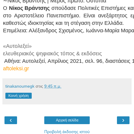
∼
Νίκος Βράντσης | Μέρος πρώτο: Ουτοπία
Ο
Νίκος Βράντσης
σπούδασε Πολιτικές Επιστήμες και
στο Αριστοτέλειο Πανεπιστήμιο. Είναι ανεξάρτητος 
καθεστώς ιδιοκτησίας και τη στέγαση στην Ελλάδα.
Επιμέλεια: Αλέξανδρος Σχισμένος, Ιωάννα-Μαρία Μαρα
«Αυτολεξεί»
ελευθεριακός ψηφιακός τόπος & εκδόσεις
Αθήνα: Αυτολεξεί, Απρίλιος 2021, σελ. 96,
διαστάσεις 
aftoleksi.gr
tinakanoumegk
στις
9:45 π.μ.
Κοινή χρήση
‹
›
Αρχική σελίδα
Προβολή έκδοσης ιστού