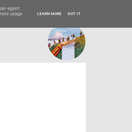
FACEBOOK
ΤΑΥΤΟΤΗΤΑ
user-agent
erate usage
LEARN MORE
GOT IT
εων θεσμών - κοινωνίας