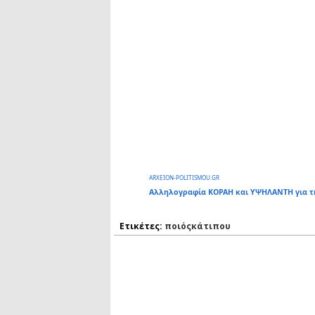
ARXEION-POLITISMOU.GR
Αλληλογραφία ΚΟΡΑΗ και ΥΨΗΛΑΝΤΗ για τ
Ετικέτες:
ποιόςκάτιπου