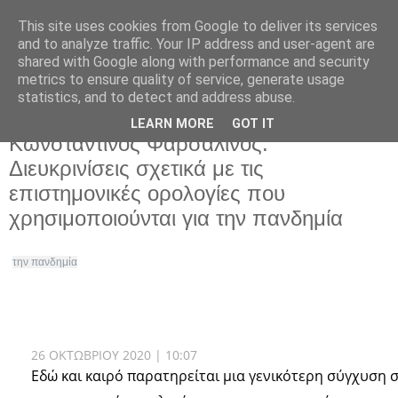
This site uses cookies from Google to deliver its services
and to analyze traffic. Your IP address and user-agent are
shared with Google along with performance and security
metrics to ensure quality of service, generate usage
statistics, and to detect and address abuse.
LEARN MORE
GOT IT
Κυριακή 28 Φεβρουαρίου 2021
Κωνσταντίνος Φαρσαλινός:
Διευκρινίσεις σχετικά με τις
επιστημονικές ορολογίες που
χρησιμοποιούνται για την πανδημία
την πανδημία
26 ΟΚΤΩΒΡΙΟΥ 2020 | 10:07
Εδώ και καιρό παρατηρείται μια γενικότερη σύγχυση σ