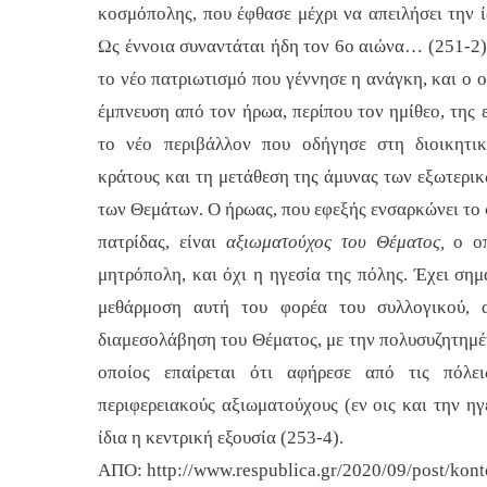
κοσμόπολης, που έφθασε μέχρι να απειλήσει την 
Ως έννοια συναντάται ήδη τον 6ο αιώνα… (251-2)
το νέο πατριωτισμό που γέννησε η ανάγκη, και ο 
έμπνευση από τον ήρωα, περίπου τον ημίθεο, της 
το νέο περιβάλλον που οδήγησε στη διοικητι
κράτους και τη μετάθεση της άμυνας των εξωτερικ
των Θεμάτων. Ο ήρωας, που εφεξής ενσαρκώνει το 
πατρίδας, είναι
αξιωματούχος του Θέματος,
ο ο
μητρόπολη, και όχι η ηγεσία της πόλης. Έχει σημ
μεθάρμοση αυτή του φορέα του συλλογικού, 
διαμεσολάβηση του Θέματος, με την πολυσυζητημέ
οποίος επαίρεται ότι αφήρεσε από τις πόλει
περιφερειακούς αξιωματούχους (εν οις και την ηγ
ίδια η κεντρική εξουσία (253-4).
ΑΠΟ: http://www.respublica.gr/2020/09/post/kont