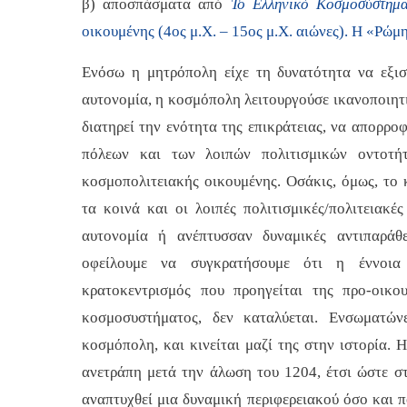
β) αποσπάσματα από
Το Ελληνικό Κοσμοσύστημ
οικουμένης (4ος μ.Χ. – 15ος μ.Χ. αιώνες). Η «Ρώμ
Ενόσω η μητρόπολη είχε τη δυνατότητα να εξι
αυτονομία, η κοσμόπολη λειτουργούσε ικανοποιητ
διατηρεί την ενότητα της επικράτειας, να απορρο
πόλεων και των λοιπών πολιτισμικών οντοτήτ
κοσμοπολιτειακής οικουμένης. Οσάκις, όμως, το 
τα κοινά και οι λοιπές πολιτισμικές/πολιτειακέ
αυτονομία ή ανέπτυσσαν δυναμικές αντιπαράθ
οφείλουμε να συγκρατήσουμε ότι η έννοι
κρατοκεντρισμός που προηγείται της προ-οικο
κοσμοσυστήματος, δεν καταλύεται. Ενσωματών
κοσμόπολη, και κινείται μαζί της στην ιστορία.
ανετράπη μετά την άλωση του 1204, έτσι ώστε σ
αναπτυχθεί μια δυναμική περιφερειακού όσο και 