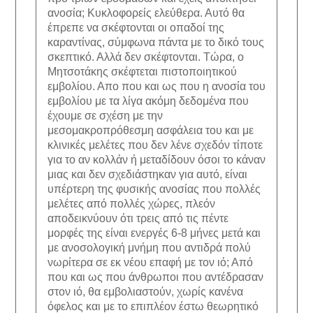
ανοσία; Κυκλοφορείς ελεύθερα. Αυτό θα
έπρεπε να σκέφτονται οι οπαδοί της
καραντίνας, σύμφωνα πάντα με το δικό τους
σκεπτικό. Αλλά δεν σκέφτονται. Τώρα, ο
Μητσοτάκης σκέφτεται πιστοποιητικού
εμβολίου. Απο που και ως που η ανοσία του
εμβολίου με τα λίγα ακόμη δεδομένα που
έχουμε σε σχέση με την
μεσομακροπρόθεσμη ασφάλεια του και με
κλινικές μελέτες που δεν λένε σχεδόν τίποτε
για το αν κολλάν ή μεταδίδουν όσοι το κάναν
μιας και δεν σχεδιάστηκαν για αυτό, είναι
υπέρτερη της φυσικής ανοσίας που πολλές
μελέτες από πολλές χώρες, πλεόν
αποδεικνύουν ότι τρεις από τις πέντε
μορφές της είναι ενεργές 6-8 μήνες μετά και
με ανοσολογική μνήμη που αντιδρά πολύ
νωρίτερα σε εκ νέου επαφή με τον ιό; Από
που και ως που άνθρωποι που αντέδρασαν
στον ιό, θα εμβολιαστούν, χωρίς κανένα
όφελος και με το επιπλέον έστω θεωρητικό