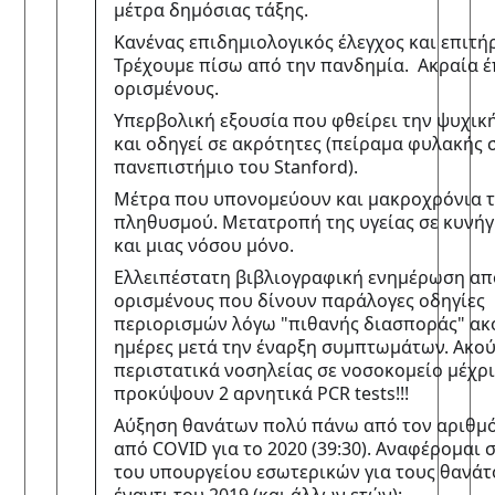
μέτρα δημόσιας τάξης.  
Κανένας επιδημιολογικός έλεγχος και επιτήρ
Τρέχουμε πίσω από την πανδημία.  Ακραία έ
ορισμένους. 
Υπερβολική εξουσία που φθείρει την ψυχική
και οδηγεί σε ακρότητες (πείραμα φυλακής σ
πανεπιστήμιο του Stanford).  
Μέτρα που υπονομεύουν και μακροχρόνια τη
πληθυσμού. Μετατροπή της υγείας σε κυνήγι
και μιας νόσου μόνο.  
Ελλειπέστατη βιβλιογραφική ενημέρωση από
ορισμένους που δίνουν παράλογες οδηγίες 
περιορισμών λόγω "πιθανής διασποράς" ακό
ημέρες μετά την έναρξη συμπτωμάτων. Ακού
περιστατικά νοσηλείας σε νοσοκομείο μέχρι 
προκύψουν 2 αρνητικά PCR tests!!!  
Αύξηση θανάτων πολύ πάνω από τον αριθμό
από COVID για το 2020 (39:30). Αναφέρομαι σ
του υπουργείου εσωτερικών για τους θανάτο