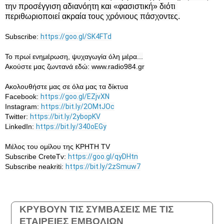
την προσέγγιση αδιανόητη και «φασιστική» διότι 
περιθωριοποιεί ακραία τους χρόνιους πάσχοντες.
Subscribe: 
https://goo.gl/SK4FTd
Το πρωί ενημέρωση, ψυχαγωγία όλη μέρα...

Ακούστε μας ζωντανά εδώ: www.radio984.gr

Ακολουθήστε μας σε όλα μας τα δίκτυα

Facebook: 
https://goo.gl/EZjvXN
Instagram: 
https://bit.ly/2OMtJOc
Twitter: 
https://bit.ly/2ybopKV
LinkedIn: 
https://bit.ly/340oEGy
Μέλος του ομίλου της ΚΡΗΤΗ TV

Subscribe CreteTv: 
https://goo.gl/qyDHtn
Subscribe neakriti: 
https://bit.ly/2zSmuw7
ΚΡΥΒΟΥΝ ΤΙΣ ΣΥΜΒΑΣΕΙΣ ΜΕ ΤΙΣ
ΕΤΑΙΡΕΙΕΣ ΕΜΒΟΛΙΩΝ