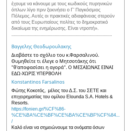
έχουμε να κάνουμε με τους κωδικούς πυρηνικών 
όπλων λίγο πριν ξεκινήσει ο Γ' Παγκόσμιος 
Πόλεμος. Αυτές οι πρακτικές αδιαφάνειας στερούν 
από τους Ευρωπαίους πολίτες το δημοκρατικό 
δικαίωμα της ενημέρωσης. Είναι ντροπή».
......................................................................................
Βαγγελης Θεοδωρουλακης
Διαβάστε το σχόλιο του κ.Φαρσαλινού. 
Θυμηθείτε τι έλεγε ο Μητσοτάκης ότι 
"θ'αποφασίσει η αγορά". Ο ΜΕΣΑΙΩΝΑΣ ΕΙΝΑΙ 
ΕΔΩ-ΧΩΡΙΣ ΥΠΕΡΒΟΛΗ
Konstantinos Farsalinos
Φώτης Κοκοτός,  μέλος του Δ.Σ. του ΣΕΤΕ και 
επιχειρηματίας του ομίλου Elounda S.A. Hotels & 
Resorts.
https://fonien.gr/%CF%86-
%CE%BA%CE%BF%CE%BA%CE%BF%CF%84...
/
Καλό είναι να σημειώνουμε τα ονόματα όσων 