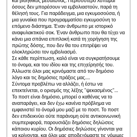
και βιοηθικός μεσαίωνας. Περισσότερο λυπάμαι 
όσους δεν μπορέσουν να εμβολιαστούν, παρά τη 
θέλησή τους. Για παράδειγμα, μια εγκυμοσούσα, ή 
μια γυναίκα που προγραμματίσει εγκυμοσύνη το 
επόμενο διάστημα. Έναν άνθρωπο με ιστορικό 
αναφυλακτικού σοκ. Έναν άνθρωπο που θα τύχει να 
κάνει μια σπάνια επιπλοκή κατά τη χορήγηση της 
πρώτης δόσης, που δεν θα του επιτρέψει να 
ολοκληρώσει τον εμβολιασμό.
Σε κάθε περίπτωση, καλό είναι να συγκρατήσουμε 
το όνομα, και του ιδίου και της επιχείρησής του. 
Άλλωστε όλοι μας κρινόμαστε από τον δημόσιο 
λόγο και τις δημόσιες πράξεις μας.... 
Σύντομα προβλέπω να αλλάζει, ή έστω να 
επεκτείνεται, ο ορισμός της λέξης "ψεκασμένος"...
Το ποστ είναι δημόσιο, μπορεί ο καθένας να το 
αναπαράγει, και δεν έχω κανένα πρόβλημα να 
εμφανιστεί το όνομά μου μαζί με το ποστ. Το ποστ 
δεν επιδεικνύει ούτε παράνομη ούτε αντικοινωνική 
συμπεριφορά, παρουσιάζει δημόσιες δηλώσεις 
κάποιου κυρίου. Οι δημόσιες δηλώσεις γίνονται για 
να κρίνονται, και όλοι μας αποδεχόμαστε τις νόμιμες 