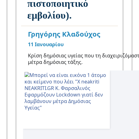
πιστοποιητικό
εμβολίου).
Γρηγόρης Κλαδούχος
11 Ιανουαρίου
Κ
ο
Κρίση δημόσιας υγείας που τη διαχειριζόμαστ
ι
μέτρα δημόσιας τάξης.
ν
ο
π
ο
ι
ή
θ
η
κ
ε
σ
τ
ο