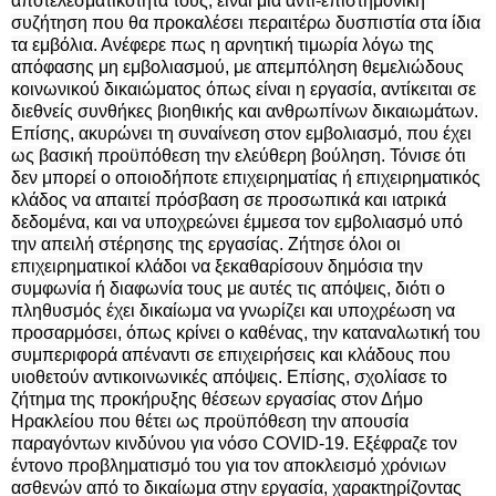
αποτελεσματικότητα τους, είναι μια αντι-επιστημονική 
συζήτηση που θα προκαλέσει περαιτέρω δυσπιστία στα ίδια 
τα εμβόλια. Ανέφερε πως η αρνητική τιμωρία λόγω της 
απόφασης μη εμβολιασμού, με απεμπόληση θεμελιώδους 
κοινωνικού δικαιώματος όπως είναι η εργασία, αντίκειται σε 
διεθνείς συνθήκες βιοηθικής και ανθρωπίνων δικαιωμάτων. 
Επίσης, ακυρώνει τη συναίνεση στον εμβολιασμό, που έχει 
ως βασική προϋπόθεση την ελεύθερη βούληση. Τόνισε ότι 
δεν μπορεί ο οποιοδήποτε επιχειρηματίας ή επιχειρηματικός 
κλάδος να απαιτεί πρόσβαση σε προσωπικά και ιατρικά 
δεδομένα, και να υποχρεώνει έμμεσα τον εμβολιασμό υπό 
την απειλή στέρησης της εργασίας. Ζήτησε όλοι οι 
επιχειρηματικοί κλάδοι να ξεκαθαρίσουν δημόσια την 
συμφωνία ή διαφωνία τους με αυτές τις απόψεις, διότι ο 
πληθυσμός έχει δικαίωμα να γνωρίζει και υποχρέωση να 
προσαρμόσει, όπως κρίνει ο καθένας, την καταναλωτική του 
συμπεριφορά απέναντι σε επιχειρήσεις και κλάδους που 
υιοθετούν αντικοινωνικές απόψεις. Επίσης, σχολίασε το 
ζήτημα της προκήρυξης θέσεων εργασίας στον Δήμο 
Ηρακλείου που θέτει ως προϋπόθεση την απουσία 
παραγόντων κινδύνου για νόσο COVID-19. Εξέφραζε τον 
έντονο προβληματισμό του για τον αποκλεισμό χρόνιων 
ασθενών από το δικαίωμα στην εργασία, χαρακτηρίζοντας 