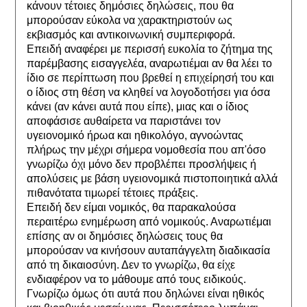
κάνουν τέτοιες δημόσιες δηλώσεις, που θα 
μπορούσαν εύκολα να χαρακτηριστούν ως 
εκβιασμός και αντικοινωνική συμπεριφορά.
Επειδή αναφέρει με περισσή ευκολία το ζήτημα της 
παρέμβασης εισαγγελέα, αναρωτιέμαι αν θα λέει το 
ίδιο σε περίπτωση που βρεθεί η επιχείρησή του και 
ο ίδιος στη θέση να κληθεί να λογοδοτήσει για όσα 
κάνει (αν κάνει αυτά που είπε), μιας και ο ίδιος 
αποφάσισε αυθαίρετα να παριστάνει τον 
υγειονομικό ήρωα και ηθικολόγο, αγνοώντας 
πλήρως την μέχρι σήμερα νομοθεσία που απ'όσο 
γνωρίζω όχι μόνο δεν προβλέπει προσλήψεις ή 
απολύσεις με βάση υγειονομικά πιστοποιητικά αλλά 
πιθανότατα τιμωρεί τέτοιες πράξεις. 
Επειδή δεν είμαι νομικός, θα παρακαλούσα 
περαιτέρω ενημέρωση από νομικούς. Αναρωτιέμαι 
επίσης αν οι δημόσιες δηλώσεις τους θα 
μπορούσαν να κινήσουν αυταπάγγελτη διαδικασία 
από τη δικαιοσύνη. Δεν το γνωρίζω, θα είχε 
ενδιαφέρον να το μάθουμε από τους ειδικούς.
Γνωρίζω όμως ότι αυτά που δηλώνει είναι ηθικός 