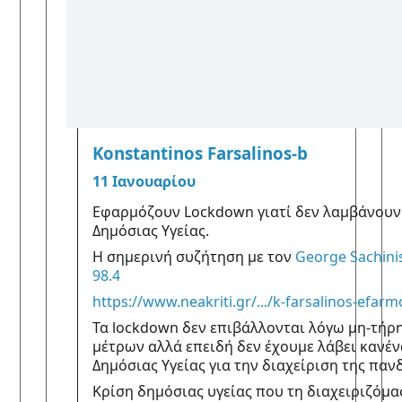
υ
ς
ε
ξ
ή
ς
:
Δ
η
Konstantinos Farsalinos-b
11 Ιανουαρίου
Εφαρμόζουν Lockdown γιατί δεν λαμβάνουν 
Δημόσιας Υγείας.  
Η σημερινή συζήτηση με τον 
George Sachini
98.4
https://www.neakriti.gr/.../k-farsalinos-efarm
Τα lockdown δεν επιβάλλονται λόγω μη-τήρη
μέτρων αλλά επειδή δεν έχουμε λάβει κανέν
Δημόσιας Υγείας για την διαχείριση της πανδ
Κρίση δημόσιας υγείας που τη διαχειριζόμασ