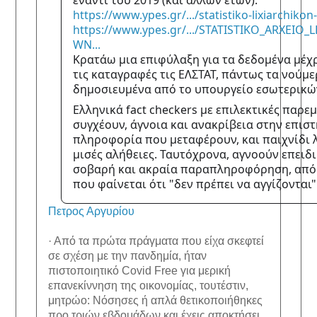
έναντι του 2019 (και άλλων ετών): 
https://www.ypes.gr/.../statistiko-lixiarchikon
https://www.ypes.gr/.../STATISTIKO_ARXEIO
WN...
Κρατάω μια επιφύλαξη για τα δεδομένα μέχρι
τις καταγραφές τις ΕΛΣΤΑΤ, πάντως τα νούμερ
δημοσιευμένα από το υπουργείο εσωτερικών
Ελληνικά fact checkers με επιλεκτικές παρεμ
συγχέουν, άγνοια και ανακρίβεια στην επιστ
πληροφορία που μεταφέρουν, και παιχνίδι λ
μισές αλήθειες. Ταυτόχρονα, αγνοούν επειδι
σοβαρή και ακραία παραπληροφόρηση, από 
που φαίνεται ότι "δεν πρέπει να αγγίζονται"..
Πετρος Αργυρίου
· Από τα πρώτα πράγματα που είχα σκεφτεί
σε σχέση με την πανδημία, ήταν
πιστοποιητικό Covid Free για μερική
επανεκίννηση της οικονομίας, τουτέστιν,
μητρώο: Νόσησες ή απλά θετικοποιήθηκες
προ τριών εβδομάδων και έχεις αποκτήσει