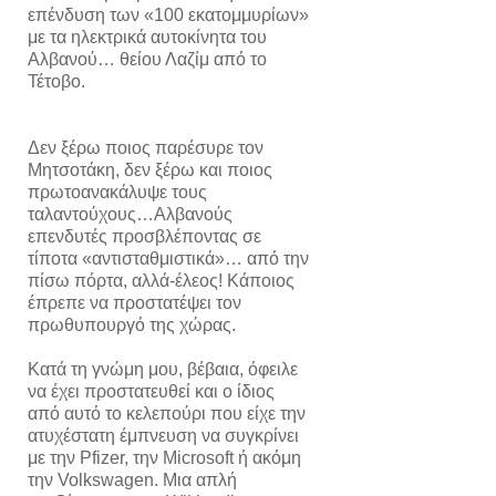
επένδυση των «100 εκατομμυρίων»
με τα ηλεκτρικά αυτοκίνητα του
Αλβανού… θείου Λαζίμ από το
Τέτοβο.
Δεν ξέρω ποιος παρέσυρε τον
Μητσοτάκη, δεν ξέρω και ποιος
πρωτοανακάλυψε τους
ταλαντούχους…Αλβανούς
επενδυτές προσβλέποντας σε
τίποτα «αντισταθμιστικά»… από την
πίσω πόρτα, αλλά-έλεος! Κάποιος
έπρεπε να προστατέψει τον
πρωθυπουργό της χώρας.
Κατά τη γνώμη μου, βέβαια, όφειλε
να έχει προστατευθεί και ο ίδιος
από αυτό το κελεπούρι που είχε την
ατυχέστατη έμπνευση να συγκρίνει
με την Pfizer, την Microsoft ή ακόμη
την Volkswagen. Μια απλή