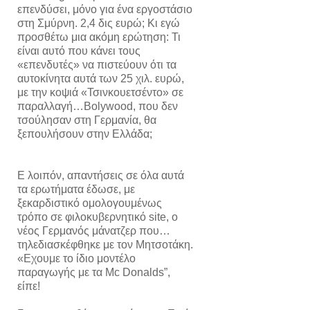
επενδύσει, μόνο για ένα εργοστάσιο
στη Σμύρνη. 2,4 δις ευρώ; Κι εγώ
προσθέτω μια ακόμη ερώτηση: Τι
είναι αυτό που κάνει τους
«επενδυτές» να πιστεύουν ότι τα
αυτοκίνητα αυτά των 25 χιλ. ευρώ,
με την κοψιά «Τσινκουετσέντο» σε
παραλλαγή…Bοlywood, που δεν
τσούλησαν στη Γερμανία, θα
ξεπουλήσουν στην Ελλάδα;
Ε λοιπόν, απαντήσεις σε όλα αυτά
τα ερωτήματα έδωσε, με
ξεκαρδιστικό ομολογουμένως
τρόπο σε φιλοκυβερνητικό site, ο
νέος Γερμανός μάνατζερ που…
τηλεδιασκέφθηκε με τον Μητσοτάκη.
«Εχουμε το ίδιο μοντέλο
παραγωγής με τα Mc Donalds”,
είπε!