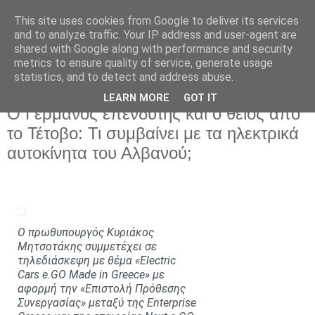
This site uses cookies from Google to deliver its services
and to analyze traffic. Your IP address and user-agent are
shared with Google along with performance and security
metrics to ensure quality of service, generate usage
statistics, and to detect and address abuse.
LEARN MORE
GOT IT
Κυριακή 20 Δεκεμβρίου 2020
Ο Γερμανός επενδυτής και ο θείος από
το Τέτοβο: Τι συμβαίνει με τα ηλεκτρικά
αυτοκίνητα του Αλβανού;
Ο πρωθυπουργός Κυριάκος
Μητσοτάκης συμμετέχει σε
τηλεδιάσκεψη με θέμα «Electric
Cars e.GO Made in Greece» με
αφορμή την «Επιστολή Πρόθεσης
Συνεργασίας» μεταξύ της Enterprise