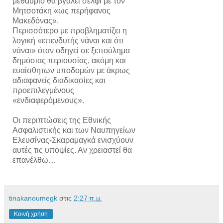
μεθαύριο θα βγάλει σέλφι με τον
Μητσοτάκη «ως περήφανος
Μακεδόνας».
Περισσότερο με προβληματίζει η
λογική «επενδυτής νάναι και ότι
νάναι» όταν οδηγεί σε ξεπούλημα
δημόσιας περιουσίας, ακόμη και
ευαίσθητων υποδομών με άκρως
αδιαφανείς διαδικασίες και
προεπιλεγμένους
«ενδιαφερόμενους».
Οι περιπτώσεις της Εθνικής
Ασφαλιστικής και των Ναυπηγείων
Ελευσίνας-Σκαραμαγκά ενισχύουν
αυτές τις υποψίες. Αν χρειαστεί θα
επανέλθω…
tinakanoumegk
στις
2:27 π.μ.
Κοινή χρήση