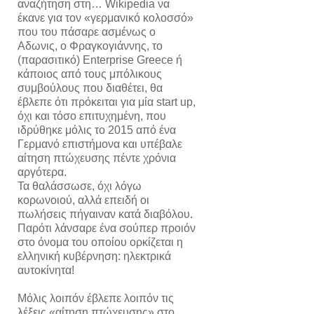
αναζήτηση στη… Wikipedia να
έκανε για τον «γερμανικό κολοσσό»
που του πάσαρε ασμένως ο
Αδωνις, o Φραγκογιάννης, το
(παρασιτικό) Enterprise Greece ή
κάποιος από τους μπόλικους
συμβούλους που διαθέτει, θα
έβλεπε ότι πρόκειται για μία start up,
όχι και τόσο επιτυχημένη, που
ιδρύθηκε μόλις το 2015 από ένα
Γερμανό επιστήμονα και υπέβαλε
αίτηση πτώχευσης πέντε χρόνια
αργότερα.
Τα θαλάσσωσε, όχι λόγω
κορωνοιού, αλλά επειδή οι
πωλήσεις πήγαιναν κατά διαβόλου.
Παρότι λάνσαρε ένα σούπερ προιόν
στο όνομα του οποίου ορκίζεται η
ελληνική κυβέρνηση: ηλεκτρικά
αυτοκίνητα!
Μόλις λοιπόν έβλεπε λοιπόν τις
λέξεις «αίτηση πτώχευσης» στο