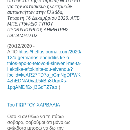
Greece και της εταιρείας Next.e.GΟ
για την κατασκευή ηλεκτρικών
αυτοκινήτων στην Ελλάδα,
Τετάρτη 16 Δεκεμβρίου 2020. ΑΠΕ-
ΜΠΕ, ΓΡΑΦΕΙΟ ΤΥΠΟΥ
ΠΡΩΘΥΠΟΥΡΓΟΥ, ΔΗΜΗΤΡΗΣ
ΠΑΠΑΜΗΤΣΟΣ
(20/12/2020 -
ΑΠΟ:
https://hellasjournal.com/2020/
12/o-germanos-ependitis-ke-o-
thios-apo-to-tetovo-ti-simveni-me-ta-
ilektrika-aftokinita-tou-alvanou/?
fbclid=IwAR27FD7o_rGmNgDPWK
4zhEDNA0xaL5kBh8UgnXs-
)
1pqAMDfGxlj3GqTZ7ao
Του ΓΙΩΡΓΟΥ ΧΑΡΒΑΛΙΑ
Οσο κι αν θέλω να τη πάρω
σοβαρά, φοβούμαι ότι μόνο ως
ανέκδοτο μπορώ να δω την