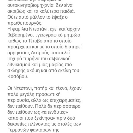
αυτοκινητοβιομηχανία, δεν είναι
ακριβώς και τα καλύτερα παιδιά.
Ούτε αυτό μάλλον το έψαξε ο
πρωθυπουργός.
Η φαμίλια Ντεστάνι, έχει κατ΄αρχήν
βεβαρημένο…γεωγραφικό μητρώο
καθώς το Τέτοβο από το οποίο
προέρχεται και με το οποίο διατηρεί
άρρηκτους δεσμούς, αποτελεί
ισχυρό πυρήνα του αλβανικού
εθνικισμού και μιας μαφίας πιο
σκληρής ακόμη και από εκείνη του
Κοσόβου.
Οι Ντεστάνι, πατήρ και τέκνα, έχουν
πολύ μεγάλη προσωπική
περιουσία, αλλά ως επιχειρηματίες,
δεν πείθουν. Πολύ δε περισσότερο
δεν πείθουν ως «επενδυτές»
κάποιοι που ξεκίνησαν πριν δυό
δεκαετίες πλένοντας τις στολές των
Γερμανών φαντάρων της