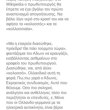
Wikipedia ο πρωθυπουργός θα
έπρεπε να έχει βγάλει τον πρώτο
αναστεναγμό απογοήτευσης. Να
βάλει λίγο νερό στο κρασί του και να
αφήσει τα «κολοσσός» και τα
«κολλοσσιαία».
«Μα η εταιρεία διασώθηκε,
πρόεδρε! Θα πάει τούρμπο τώρα»,
φαντάζομαι τον Αδωνι να κραυγάζει,
εισβάλλοντας ασθμαίνων στο
γραφείο του πρωθυπουργού.
Διασώθηκε, ναι, από άλλο
«κολοσσό». Ολλανδικό αυτή τη
φορά, Πω,πω χαρά ο Αδωνις.
Εκρηκτικός συνδυασμός. Αυτό που
θέλουμε. Οσο πιο σκληροί,
ανάλγητοι και ανθέλληνες τόσο πιο
περιζήτητοι οι επενδυτές, ε; Μόνο
που οι Ολλανδο-γερμανοί με τα
ηλεκτρικά αυτοκίνητα, είναι βέροι