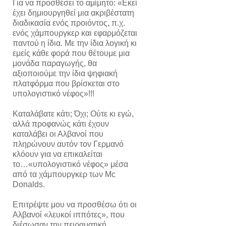
Για να προσθέσει το αμίμητο: «Εκεί
έχει δημιουργηθεί μια ακριβέστατη
διαδικασία ενός προιόντος, π.χ.
ενός χάμπουργκερ και εφαρμόζεται
παντού η ίδια. Με την ίδια λογική κι
εμείς κάθε φορά που θέτουμε μια
μονάδα παραγωγής, θα
αξιοποιούμε την ίδια ψηφιακή
πλατφόρμα που βρίσκεται στο
υπολογιστικό νέφος»!!!
Καταλάβατε κάτι; Όχι; Ούτε κι εγώ,
αλλά προφανώς κάτι έχουν
καταλάβει οι Αλβανοί που
πληρώνουν αυτόν τον Γερμανό
κλόουν για να επικαλείται
το…«υπολογιστικό νέφος» μέσα
από τα χάμπουργκερ των Mc
Donalds.
Επιτρέψτε μου να προσθέσω ότι οι
Αλβανοί «λευκοί ιππότες», που
διέσωσαν την πειραματική