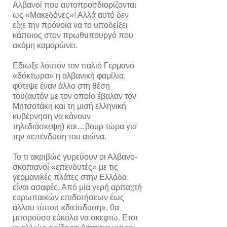
Αλβανοί που αυτοπροσδιορίζονται
ως «Μακεδόνες»! Αλλά αυτό δεν
είχε την πρόνοια να το υποδείξει
κάποιος στον πρωθυπουργό που
ακόμη καμαρώνει.
Εδιωξε λοιπόν τον παλιό Γερμανό
«δόκτωρα» η αλβανική φαμίλια,
φύτεψε έναν άλλο στη θέση
του(αυτόν με τον οποίο έβαλαν τον
Μητσοτάκη και τη μισή ελληνική
κυβέρνηση να κάνουν
τηλεδιάσκεψη) και…βουρ τώρα για
την «επένδυση του αιώνα.
Το τι ακριβώς γυρεύουν οι Αλβανο-
σκοπιανοί «επενδυτές» με τις
γερμανικές πλάτες στην Ελλάδα
είναι ασαφές. Από μία γερή αρπαχτή
ευρωπαικών επιδοτήσεων έως
άλλου τύπου «διείσδυση», θα
μπορούσα εύκολα να σκεφτώ. Ετσι