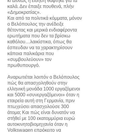
κι αλλιώς η είδηση θάφτηκε για τα
καλά. Δεν έπαιξε πουθενά, πλήν
«Δημοκρατίας».
Και από τα πολιτικά κόμματα, μόνον
ο Βελόπουλος την ανέδειξε
θέτοντας και μερικά ενδιαφέροντα
ερωτήματα που δεν τα βρίσκω
καθόλου…λαικίστικα, όπως θα
έσπευδαν να τα χαρακτηρίσουν
κάποια παλικάρια που
«συμβουλεύουν» τον
πρωθυπουργό.
Aναρωτιέται λοιπόν ο Βελόπουλος
πώς θα απασχοληθούν στην
ελληνική μονάδα 1000 εργαζόμενοι
και 5000 «συνεργαζόμενοι» όταν η
εταιρεία αυτή στη Γερμανία, πριν
πτωχεύσει απασχολούσε 300
άτομα; Και πώς είναι δυνατόν να
στήθεί με 100 εκατομμύρια ευρώ
αυτοκινητοβιομηχανία όταν η
Volkswagen επρόκειτο να