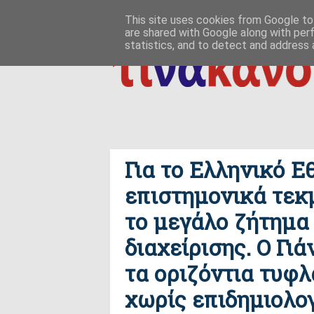
ΑΡΧΙΚΗ
ΠΟΙΟΣ ΤΙ ΠΟΥ
ΠΡΟΣ ΤΟ ΔΕΙΝ
This site uses cookies from Google to 
are shared with Google along with per
δημιουργία / εδαφικές, ανθρωπολογικές ρ
ΕΠΙΚΟΙΝΩΝΙΑ
statistics, and to detect and address 
Για το Ελληνικό Ε
επιστημονικά τεκ
το μεγάλο ζήτημα
διαχείρισης. Ο Γι
τα οριζόντια τυφλ
χωρίς επιδημιολογ