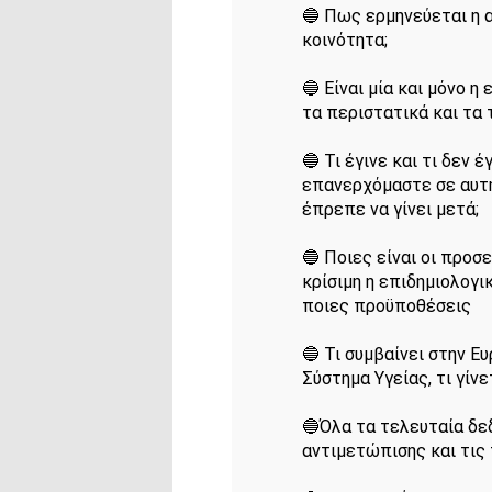
🔵 Πως ερμηνεύεται η α
κοινότητα;
🔵 Είναι μία και μόνο η
τα περιστατικά και τα 
🔵 Τι έγινε και τι δεν 
επανερχόμαστε σε αυτή τ
έπρεπε να γίνει μετά;
🔵 Ποιες είναι οι προσε
κρίσιμη η επιδημιολογι
ποιες προϋποθέσεις
🔵 Τι συμβαίνει στην Ευ
Σύστημα Υγείας, τι γίν
🔵Όλα τα τελευταία δεδ
αντιμετώπισης και τις