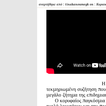
αναρτήθηκε από :
tinakanoumegk
on :
Κυρια
Η
τεκμηριωμένη συζήτηση που 
μεγάλο ζήτημα της επιδημιακ
Ο κορυφαίος παγκόσμια Γιά
τυφλά λοκντάουν και την πορ