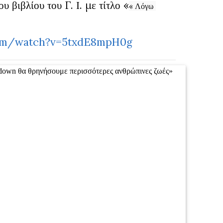
 βιβλίου του Γ. Ι. με τίτλο «
« Λόγω 
com/watch?v=5txdE8mpH0g