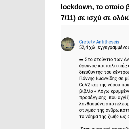
lockdown, το οποίο 
7/11) σε ισχύ σε ολό
Cretetv Antitheseis
52,4 χιλ. εγγεγραμμένοι
➡️ Στο στούντιο των Αν
έρευνας και πολιτικής 
διευθυντής του κέντρου
Γιάννης Ιωαννίδης σε μ
CoV2 και της νόσου που
βιβλίο « Λόγω κρυμμένα
προσέγγισης  που αγγίζε
λανθασμένα αποτελέσμα
στιγμές της ανθρωπότη
το νόημα της ζωής ως α