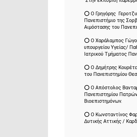
 Στην εκπομπή παρεμβα
⭕️ Ο Γρηγόρης  Γεροτζι
Πανεπιστήμιο της Σορβ
Αιμόστασης του Πανεπι
⭕️ Ο Χαράλαμπος Γώγο
υπουργείου Υγείας/ Πα
Ιατρικού Τμήματος Παν
⭕️ Ο Δημήτρης Κουρέτα
του Πανεπιστημίου Θεσ
⭕️ Ο Απόστολος Βανταρά
Πανεπιστημίου Πατρών
Βιοεπιστημόνων.
⭕️ Ο Κωνσταντίνος Φαρ
Δυτικής Αττικής / Καρδ