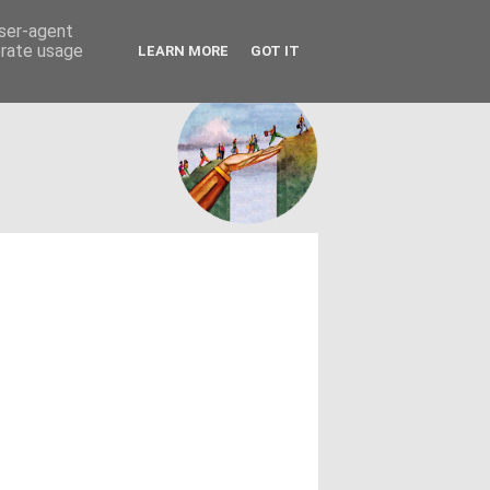
FACEBOOK
ΤΑΥΤΟΤΗΤΑ
user-agent
erate usage
LEARN MORE
GOT IT
εων θεσμών - κοινωνίας