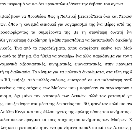
ον πειρασμό να πω ότι προκαταλαμβάνετε την έκβαση του αγώνα.
ιμαζόμουν να προσθέσω πως η πολιτική μετατρέπεται όλο και περισσ
ν, όπου η καθεμιά διεκδικεί για λογαριασμό της ένα μέρος από τις
προσδιορίζοντας τα συμφέροντα της με τη στενότερη δυνατή ένν
θε γενικότερη διεκδίκηση ή κάθε προσπάθεια να διατυπωθούν διεκδικήσ
νικούς. Ένα από τα παραδείγματα, όπου αναφέρατε, εκείνο των Μα
 αυτό το ζήτημα. Θα ήθελα να αναφέρω ένα άλλο παράδειγμα για τον 
νομενικά ριζοσπαστικές, κινηματικές, επαναστατικές, στην πραγματ
 τη διαδικασία. Το κίνημα για τα πολιτικά δικαιώματα, στα τέλη της δ
ου ’60, υπήρξε, από πολλές απόψεις, επιστροφή σε μια παλαιότερη αντί
εκείνους τους στόχους των Μαύρων που μπορούσαν να συγκινήσουν 
σισμό, όχι μόνο τον ρατσισμό των Λευκών, αλλά τον ρατσισμό γε
, που ξεκίνησε στα μέσα της δεκαετίας του ’60, φαινόταν πολύ πιο αγ
Λούθερ Κινγκ και τους άλλου ηγέτες της πρώτης φάσης του κινήματος 
παναδιατύπωσε πραγματικά τους στόχους του κινήματος των Μαύρων. 
 λες και ο ρατσισμός ήταν ένα φαινόμενο αποκλειστικά των Λευκών, 