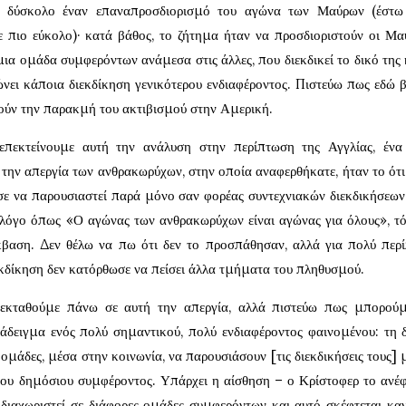
ο δύσκολο έναν επαναπροσδιορισμό του αγώνα των Μαύρων (έστω 
 πιο εύκολο)· κατά βάθος, το ζήτημα ήταν να προσδιοριστούν οι Μα
α ομάδα συμφερόντων ανάμεσα στις άλλες, που διεκδικεί το δικό της
πώνει κάποια διεκδίκηση γενικότερου ενδιαφέροντος. Πιστεύω πως εδώ β
ηγούν την παρακμή του ακτιβισμού στην Αμερική.
πεκτείνουμε αυτή την ανάλυση στην περίπτωση της Αγγλίας, ένα
την απεργία των ανθρακωρύχων, στην οποία αναφερθήκατε, ήταν το ότι
σε να παρουσιαστεί παρά μόνο σαν φορέας συντεχνιακών διεκδικήσεων.
 λόγο όπως «Ο αγώνας των ανθρακωρύχων είναι αγώνας για όλους», τότ
έκβαση. Δεν θέλω να πω ότι δεν το προσπάθησαν, αλλά για πολύ περ
εκδίκηση δεν κατόρθωσε να πείσει άλλα τμήματα του πληθυσμού.
εκταθούμε πάνω σε αυτή την απεργία, αλλά πιστεύω πως μπορούμ
δειγμα ενός πολύ σημαντικού, πολύ ενδιαφέροντος φαινομένου: τη 
ομάδες, μέσα στην κοινωνία, να παρουσιάσουν [τις διεκδικήσεις τους] 
του δημόσιου συμφέροντος. Υπάρχει η αίσθηση – ο Κρίστοφερ το ανέφ
ι διαχωριστεί σε διάφορες ομάδες συμφερόντων και αυτό σκέφτεται καν