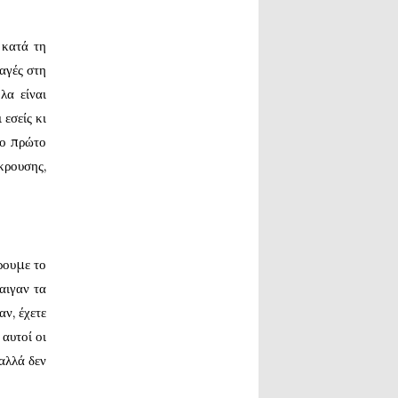
 κατά τη
αγές στη
λα είναι
 εσείς κι
το πρώτο
κρουσης,
ρουμε το
αιγαν τα
αν, έχετε
αυτοί οι
αλλά δεν