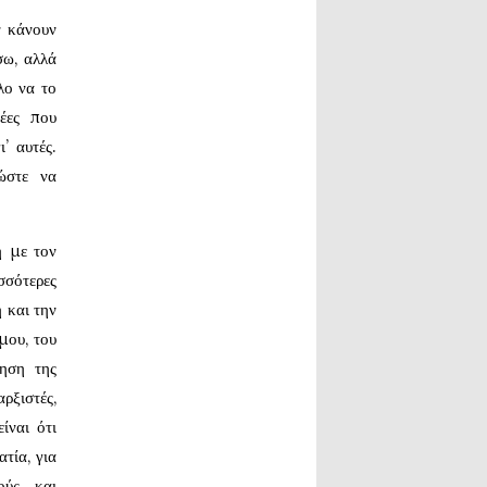
ν κάνουν
σω, αλλά
λο να το
δέες που
’ αυτές.
 ώστε να
η με τον
σσότερες
 και την
μου, του
ηση της
ρξιστές,
ίναι ότι
τία, για
ούς και