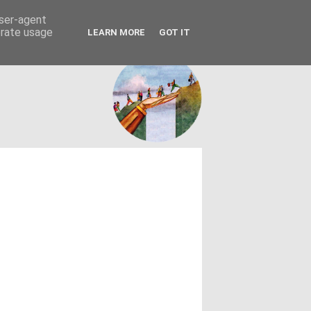
FACEBOOK
ΤΑΥΤΟΤΗΤΑ
user-agent
erate usage
LEARN MORE
GOT IT
εων θεσμών - κοινωνίας