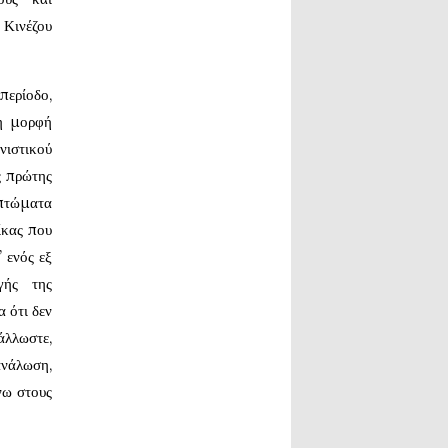
 Κινέζου
περίοδο,
τη μορφή
νιστικού
ς πρώτης
 πτώματα
ίκας που
’ ενός εξ
γής της
 ότι δεν
άλλωστε,
νάλωση,
νω στους