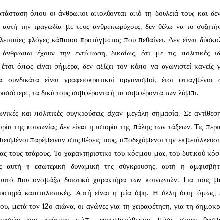
ατάσταση όπου οι άνθρωποι απολύονται από τη δουλειά τους και δε
τε αυτή την τραγωδία με τους ανθρακωρύχους, δεν θέλω να το συζητή
λευταίες φλόγες κάποιου προτάγματος που πεθαίνει. Δεν είναι δύσκο
 άνθρωποι έχουν την εντύπωση, δικαίως, ότι με τις πολιτικές ι
τσι όπως είναι σήμερα, δεν αξίζει τον κόπο να αγωνιστεί κανείς γι
 συνδικάτα είναι γραφειοκρατικοί οργανισμοί, έτσι φτιαγμένοι
ερισσότερο, τα δικά τους συμφέροντα ή τα συμφέροντα των λόμπι.
νικές και πολιτικές συγκρούσεις είχαν μεγάλη σημασία. Σε αντίθεσ
ρία της κοινωνίας δεν είναι η ιστορία της πάλης των τάξεων. Τις περι
πιεσμένοι παρέμειναν στις θέσεις τους, αποδεχόμενοι την εκμετάλλευση
ας τους τσάρους. Το χαρακτηριστικό του κόσμου μας, του δυτικού κόσ
ώς αυτή η εσωτερική δυναμική της σύγκρουσης, αυτή η αμφισβήτ
αυτό που ονομάζω δυιστικό χαρακτήρα των κοινωνιών. Για τους μα
αυστηρά καπιταλιστικές. Αυτή είναι η μία όψη. Η άλλη όψη, όμως, ε
ου, μετά τον 12ο αιώνα, οι αγώνες για τη χειραφέτηση, για τη δημοκρα
ουσιών του κράτους κ.λπ., ενσωματώθηκαν μέσα στους θεσμ