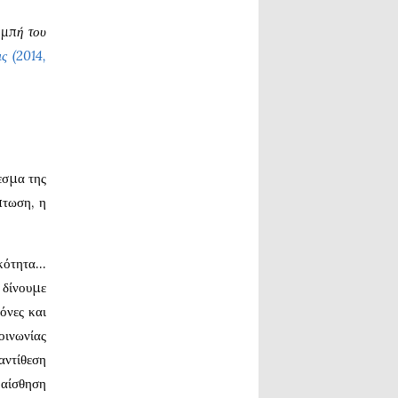
ομπή του
ς (2014,
λεσμα της
πτωση, η
ικότητα…
 δίνουμε
όνες και
οινωνίας
αντίθεση
 αίσθηση