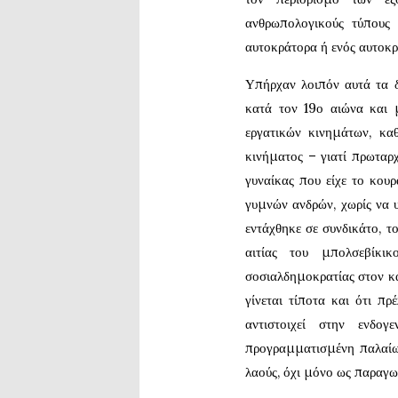
ανθρωπολογικούς τύπους 
αυτοκράτορα ή ενός αυτοκ
Υπήρχαν λοιπόν αυτά τα δύ
κατά τον 19ο αιώνα και μ
εργατικών κινημάτων, καθ
κινήματος – γιατί πρωταρχ
γυναίκας που είχε το κου
γυμνών ανδρών, χωρίς να υ
εντάχθηκε σε συνδικάτο, το
αιτίας του μπολσεβίκι
σοσιαλδημοκρατίας στον κα
γίνεται τίποτα και ότι π
αντιστοιχεί στην ενδο
προγραμματισμένη παλαίωσ
λαούς, όχι μόνο ως παραγ