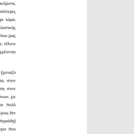
κείμενα,
σσότερες
ρι τώρα,
ιστικής
 που μας
, τίποτε
γχέονται
 (μεταξύ
τα, στον
αση στον
όνων, με
ναι πολύ
όμως δεν
τοριάδη
)
τομο που