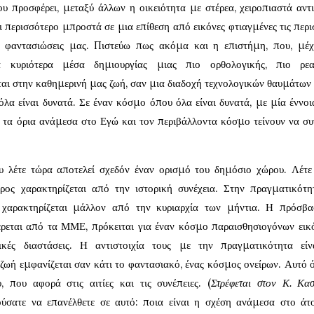
που προσφέρει, μεταξύ άλλων η οικειότητα με στέρεα, χειροπιαστά αντι
ι περισσότερο μπροστά σε μια επίθεση από εικόνες φτιαγμένες τις περι
ς φαντασιώσεις μας. Πιστεύω πως ακόμα και η επιστήμη, που, μέχ
 κυριότερα μέσα δημιουργίας μιας πιο ορθολογικής, πιο ρεαλ
αι στην καθημερινή μας ζωή, σαν μια διαδοχή τεχνολογικών θαυμάτων
όλα είναι δυνατά. Σε έναν κόσμο όπου όλα είναι δυνατά, με μία έννοια
τα, τα όρια ανάμεσα στο Εγώ και τον περιβάλλοντα κόσμο τείνουν να συ
 λέτε τώρα αποτελεί σχεδόν έναν ορισμό του δημόσιο χώρου. Λέτε
ος χαρακτηρίζεται από την ιστορική συνέχεια. Στην πραγματικότη
 χαρακτηρίζεται μάλλον από την κυριαρχία των μήντια. Η πρόσβ
εται από τα ΜΜΕ, πρόκειται για έναν κόσμο παραισθησιογόνων εικ
ικές διαστάσεις. Η αντιστοιχία τους με την πραγματικότητα εί
ωή εμφανίζεται σαν κάτι το φαντασιακό, ένας κόσμος ονείρων. Αυτό 
 που αφορά στις αιτίες και τις συνέπειες. (
Στρέφεται στον Κ. Κασ
ύσατε να επανέλθετε σε αυτό: ποια είναι η σχέση ανάμεσα στο ά