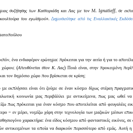
μιας συζήτησης των Καστοριάδη και Λας με τον M. Ignatieff, σε εκπ
«κουλτούρα του εγωϊσμού».
Δημοσιεύτηκε από τις Εναλλακτικές Εκδόσει
αματοπούλου
λοιπόν, ένα ενδιαφέρον ερώτημα: πρόκειται για την αιτία ή για το αποτέ
 χώρου; (
Απευθύνεται στον Κ. Λας
) Ποιά είναι, στην προκειμένη περί
αι τον δημόσιο χώρο που βρίσκεται σε κρίση;
με εκπλήσσει είναι ότι ζούμε σε έναν κόσμο δίχως στέρεη πραγματ
λωτική κοινωνία μας περιβάλλει με αντικείμενα, πως μας ωθεί να
ζω πως πρόκειται για έναν κόσμο που αποτελείται από φευγαλέες εικ
ότερο – εν μέρει, νομίζω χάρη στην τεχνολογία των μαζικών μέσων επικ
σθησιογόνο χαρακτήρα: ένα είδος κόσμου από φανταστικές εικόνες, σε 
ν αντικειμένων τα οποία να διαρκούν περισσότερο από εμάς. Αυτή η