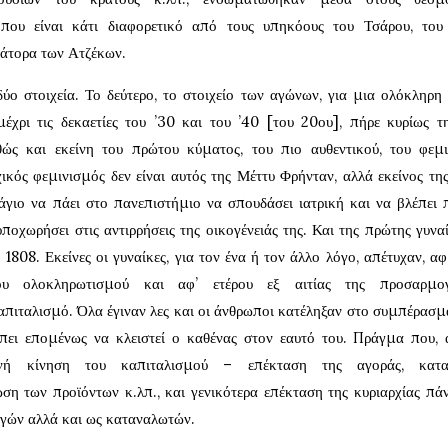
που είναι κάτι διαφορετικό από τους υπηκόους του Τσάρου, του
ράτορα των Ατζέκων.
ο στοιχεία. Το δεύτερο, το στοιχείο των αγώνων, για μια ολόκληρη 
έχρι τις δεκαετίες του ’30 και του ’40 [του 20ου], πήρε κυρίως 
ώς και εκείνη του πρώτου κύματος, του πιο αυθεντικού, του φεμι
ικός φεμινισμός δεν είναι αυτός της Μέττυ Φρήνταν, αλλά εκείνος τη
ράγιο να πάει στο πανεπιστήμιο να σπουδάσει ιατρική και να βλέπει
ποχωρήσει στις αντιρρήσεις της οικογένειάς της. Και της πρώτης γυνα
 1808. Εκείνες οι γυναίκες, για τον ένα ή τον άλλο λόγο, απέτυχαν, αφ
κου ολοκληρωτισμού και αφ’ ετέρου εξ αιτίας της προσαρμο
πιταλισμό. Όλα έγιναν λες και οι άνθρωποι κατέληξαν στο συμπέρασμα
ρέπει επομένως να κλειστεί ο καθένας στον εαυτό του. Πράγμα που, 
γενή κίνηση του καπιταλισμού – επέκταση της αγοράς, κατα
η των προϊόντων κ.λπ., και γενικότερα επέκταση της κυριαρχίας πά
ωγών αλλά και ως καταναλωτών.