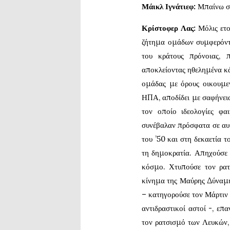
Μάικλ Ιγνάτιεφ:
Μπαίνω στ
Κρίστοφερ Λας:
Μόλις ετο
ζήτημα ομάδων συμφερόντω
του κράτους πρόνοιας, 
αποκλείοντας ηθελημένα κά
ομάδας με όρους οικουμε
ΗΠΑ, αποδίδει με σαφήνεια
τον οποίο ιδεολογίες φαι
συνέβαλαν πρόσφατα σε αυτή
του ’50 και στη δεκαετία τ
τη δημοκρατία. Απηχούσε 
κόσμο. Χτυπούσε τον ρατ
κίνημα της Μαύρης Δύναμης
– κατηγορούσε τον Μάρτιν 
αντιδραστικοί αστοί -, ε
τον ρατσισμό των Λευκών,