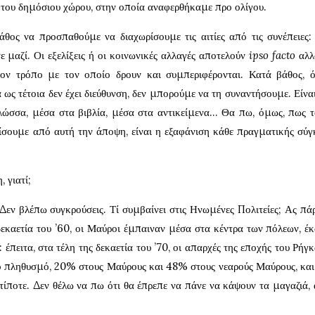
 του δημόσιου χώρου, στην οποία αναφερθήκαμε προ ολίγου.
άθος να προσπαθούμε να διαχωρίσουμε τις αιτίες από τις συνέπειες:
ε μαζί. Οι εξελίξεις ή οι κοινωνικές αλλαγές αποτελούν
ipso facto
αλλ
ον τρόπο με τον οποίο δρουν και συμπεριφέρονται. Κατά βάθος, ό
 ως τέτοια δεν έχει διεύθυνση, δεν μπορούμε να τη συναντήσουμε. Είναι
γλώσσα, μέσα στα βιβλία, μέσα στα αντικείμενα… Θα πω, όμως, πως 
ίσουμε από αυτή την άποψη, είναι η εξαφάνιση κάθε πραγματικής σύγ
 γιατί;
 Δεν βλέπω συγκρούσεις. Τί συμβαίνει στις Ηνωμένες Πολιτείες; Ας πά
εκαετία του ’60, οι Μαύροι έμπαιναν μέσα στα κέντρα των πόλεων, έκ
 έπειτα, στα τέλη της δεκαετία του ’70, οι απαρχές της εποχής του Ρήγκ
ό πληθυσμό, 20% στους Μαύρους και 48% στους νεαρούς Μαύρους, και 
τίποτε. Δεν θέλω να πω ότι θα έπρεπε να πάνε να κάψουν τα μαγαζιά, 