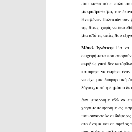
που καθιστούσε πολύ πι
μακροπρόθεσμα, τον έκανε
Ηνωμένων Πολιτειών σαν μι
της πίτας, χωρίς να διατυ
μια από τις αιτίες που εξ
Μάικλ Ιγνάτιεφ:
Για να ε
επιχειρήματα που αφορούν 
ακριβώς γιατί δεν κατόρθω
καταφέρει να εκφέρει έναν
να είχε μια διαφορετική 
λόγους, αυτή η δημόσια δι
Δεν μπορούμε εδώ να επ
χρησιμοποιήσουμε ως παρά
που συναντούν οι διάφορες 
στο όνομα και σε όφελος 
πριν – ότι η πολιτική έχε