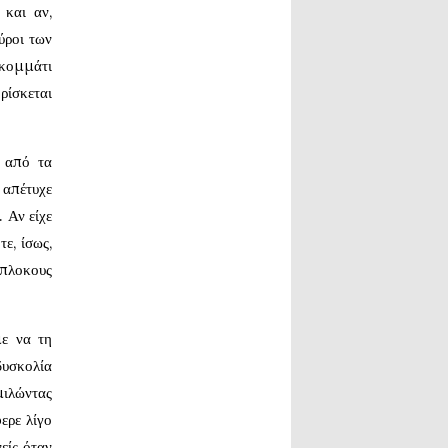
και αν,
ύροι των
 κομμάτι
ρίσκεται
 από τα
 απέτυχε
 Αν είχε
ε, ίσως,
ίπλοκους
ε να τη
δυσκολία
μιλώντας
ερε λίγο
είς όταν