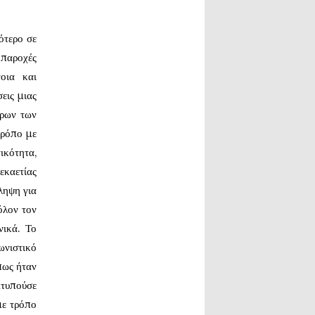
ότερο σε
 παροχές
οια και
εις μιας
ύρων των
τρόπο με
ικότητα,
εκαετίας
ληψη για
όλον τον
νικά. Το
ωνιστικό
πως ήταν
Χτυπούσε
με τρόπο