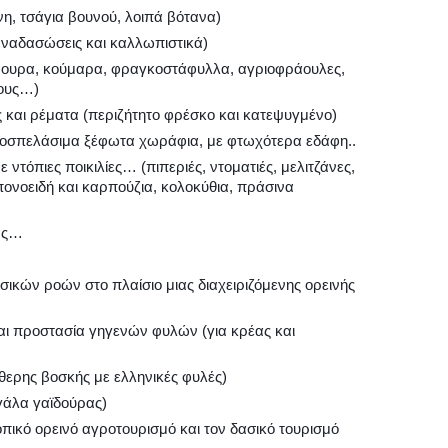
η, τσάγια βουνού, λοιπά βότανα)
ναδασώσεις και καλλωπιστικά)
όμουρα, κούμαρα, φραγκοστάφυλλα, αγριοφράουλες,
σους…)
 και ρέματα (περιζήτητο φρέσκο και κατεψυγμένο)
προσπελάσιμα ξέφωτα χωράφια, με φτωχότερα εδάφη..
ντόπιες ποικιλίες… (πιπεριές, ντοματιές, μελιτζάνες,
ονοειδή και καρπούζια, κολοκύθια, πράσινα
ιας…
σικών ροών στο πλαίσιο μιας διαχειριζόμενης ορεινής
αι προστασία γηγενών φυλών (για κρέας και
θερης βοσκής με ελληνικές φυλές)
 γάλα γαϊδούρας)
οπικό ορεινό αγροτουρισμό και τον δασικό τουρισμό