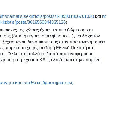
om/stamatis.sekliziotis/posts/1499901956701030
και
ht
kliziotis/posts/3018560844835126
)
 περιοχές της χώρας έχουν τα περιθώρια αν και
ους (όταν φεύγουν οι πληθυσμοί....), τουλάχιστον
υ ξεχασμένου δυναμικού τους στον πρωτογενή τομέα
ίες πορεύεται χωρίς σοβαρή Εθνική Πολιτική και
ιο… Άλλωστε πολλά απ’ αυτά που αναφέρουμε
χρι τώρα τρέχουσα ΚΑΠ, ελπίζω και στην επόμενη