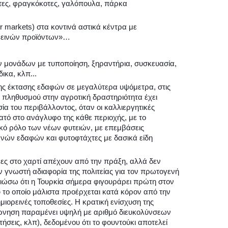
τες, φραγκόκοτες, γαλόπουλα, πάρκα
 markets) στα κοντινά αστικά κέντρα με
ορεινών προϊόντων»…
ν μονάδων με τυποποίηση, ξηραντήρια, συσκευασία,
ικα, κλπ...
ς έκτασης εδαφών σε μεγαλύτερα υψόμετρα, στις
 πληθυσμού στην αγροτική δραστηριότητα έχει
ία του περιβάλλοντος, όταν οι καλλιεργητικές
ατό στο ανάγλυφο της κάθε περιοχής, με το
τικό ρόλο των νέων φυτειών, με επεμβάσεις
ών εδαφών και φυτοφτάχτες με δασικά είδη
δέες στο χαρτί απέχουν από την πράξη, αλλά δεν
ν γνωστή αδιαφορία της πολιτείας για τον πρωτογενή
ιώσω ότι η Τουρκία σήμερα φιγουράρει πρώτη στον
το οποίο μάλιστα προέρχεται κατά κόρον από την
ημιορεινές τοποθεσίες. Η κρατική ενίσχυση της
ρνηση παραμένει υψηλή με αριθμό διευκολύνσεων
τήσεις, κλπ), δεδομένου ότι το φουντούκι αποτελεί