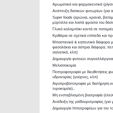
Αρωματικά και φαρμακευτικά (ρίγαν
Ανάπτυξη δασικών φυτωρίων (για α
Super foods (αρώνια, κρανιά, βατ
μύρτιλλα και λοιπά φρούτα του δά
Γλυκό καλαμπόκι κοντά σε ποταμιές
Κριθάρια σε σχετικά επίπεδα και 
Μποστανικά & κηπευτικά διάφορα με 
φασολάκια και όσπρια διάφορα, πεπ
σαλατικά, κλπ)
Δημιουργία φυτειών συγκαλλιέργε
Μελισσοκομία
Πεστροφοτροφία με διευθετήσεις φυ
υδρονομίας (γούρνες, κλπ)
Αιγοπροβατοτροφία με διατήρηση κ
τυροκομεία)..
Μη ενσταβλισμένη βοοτροφία (ελεύ
Ανάδειξη της γαϊδουροτροφίας (για
Δημιουργία Ιπποτροφείων για τον τ