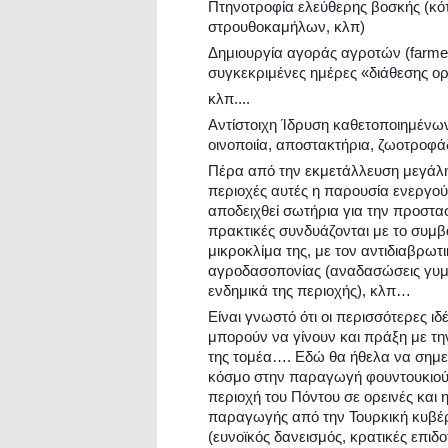
Πτηνοτροφία ελεύθερης βοσκής (κό
στρουθοκαμήλων, κλπ)
Δημιουργία αγοράς αγροτών (farmer
συγκεκριμένες ημέρες «διάθεσης 
κλπ....
Αντίστοιχη Ίδρυση καθετοποιημένω
οινοποιία, αποστακτήρια, ζωοτροφάδ
Πέρα από την εκμετάλλευση μεγάλη
περιοχές αυτές η παρουσία ενεργού
αποδειχθεί σωτήρια για την προστασ
πρακτικές συνδυάζονται με το συμβ
μικροκλίμα της, με τον αντιδιαβρω
αγροδασοπονίας (αναδασώσεις γυμν
ενδημικά της περιοχής), κλπ…
Είναι γνωστό ότι οι περισσότερες ι
μπορούν να γίνουν και πράξη με τη
της τομέα…. Εδώ θα ήθελα να σημε
κόσμο στην παραγωγή φουντουκιού 
περιοχή του Πόντου σε ορεινές και 
παραγωγής από την Τουρκική κυβέ
(ευνοϊκός δανεισμός, κρατικές επιδο