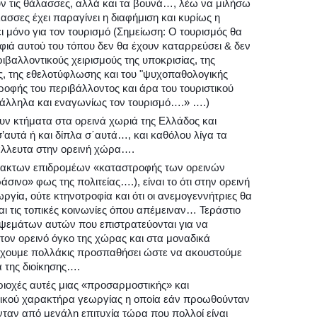
ουν τις θάλασσες, αλλά και τα βουνά…, λέω να μιλήσω
άλασσες έχει παραγίνει η διαφήμιση και κυρίως η
ει μόνο για τον τουρισμό (Σημείωση: Ο τουρισμός θα
ρφιά αυτού του τόπου δεν θα έχουν καταρρεύσει & δεν
ριβαλλοντικούς χειρισμούς της υποκρισίας, της
ς, της εθελοτύφλωσης και του "ψυχοπαθολογικής
οφής του περιβάλλοντος και άρα του τουριστικού
άλληλα και εναγωνίως τον τουρισμό….» ….)
τουν κτήματα στα ορεινά χωριά της Ελλάδος και
σ’αυτά ή και δίπλα σ΄αυτά…, και καθόλου λίγα τα
λλευτα στην ορεινή χώρα….
στακτων επιδρομέων «καταστροφής των ορεινών
σινο» φως της πολιτείας….), είναι το ότι στην ορεινή
γία, ούτε κτηνοτροφία και ότι οι ανεμογεννήτριες θα
ι τις τοπικές κοινωνίες όπου απέμειναν… Τεράστιο
 ψεμάτων αυτών που επιστρατεύονται για να
ον ορεινό όγκο της χώρας και στα μοναδικά
ι έχουμε πολλάκις προσπαθήσει ώστε να ακουστούμε
 της διοίκησης….
ριοχές αυτές μιας «προσαρμοστικής» και
ρικού χαρακτήρα γεωργίας η οποία εάν προωθούνταν
νταν από μεγάλη επιτυχία τώρα που πολλοί είναι