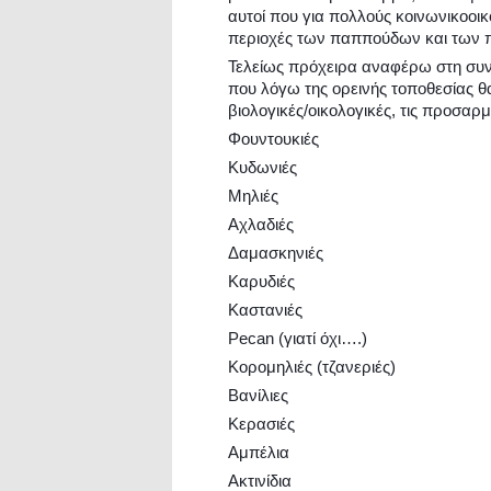
αυτοί που για πολλούς κοινωνικοοι
περιοχές των παππούδων και των
Τελείως πρόχειρα αναφέρω στη συνέ
που λόγω της ορεινής τοποθεσίας θα
βιολογικές/οικολογικές, τις προσαρμ
Φουντουκιές
Κυδωνιές
Μηλιές
Αχλαδιές
Δαμασκηνιές
Καρυδιές
Καστανιές
Pecan (γιατί όχι….)
Κορομηλιές (τζανεριές)
Βανίλιες
Κερασιές
Αμπέλια
Ακτινίδια