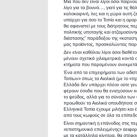
Μια που δεν είναι λίγοι όσοι παίρν
λίγο για τα βουνά…, γιατί για τις θ
καλοκαιρινή, λες και η χώρα αυτή ζ
υπάρχει για όσο το Τοπίο και η ομο
θα αφανιστεί με τους διάτρητους πε
πολιτικής υποταγής και ατζαμοσύνη
διάστασης" παράδοξου της «καταστρ
μας προϊόντος, προσκαλώντας παρ
Δεν είναι καθόλου λίγοι όσοι διαθέ
μένουν σχετικά χιλιομετρικά κοντά 
κτήματα που παραμένουν ανεκμετά
Ένα από τα επιχειρήματα των αδί
Τοπίων» όπως τα Αιολικά (με το «πρά
Ελλάδα δεν υπάρχει πλέον ούτε γεωρ
φέρουν έσοδα που θα ενισχύσουν κα
το ψεύδος, αλλά για το σύνολο των
προωθούν τα Αιολικά οπουδήποτε στ
Ελληνικά Τοπία έχουμε μιλήσει κα
από τους κωφούς σε όλα τα επίπεδα
Είναι σημαντική η επάνοδος στις πε
«επιστημονικά επιλεγμένης» αειφο
με τα κατάλληλα κίνητρα, θα στέφο