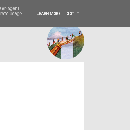
FACEBOOK
ΤΑΥΤΟΤΗΤΑ
user-agent
erate usage
LEARN MORE
GOT IT
εων θεσμών - κοινωνίας